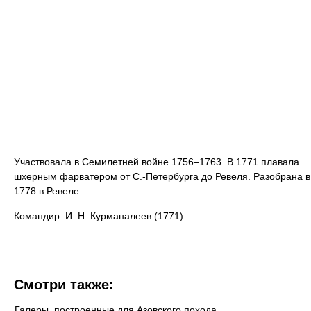
Участвовала в Семилетней войне 1756–1763. В 1771 плавала
шхерным фарватером от С.-Петербурга до Ревеля. Разобрана в
1778 в Ревеле.
Командир: И. Н. Курманалеев (1771).
Смотри также:
Галеры, построенные для Азовского похода