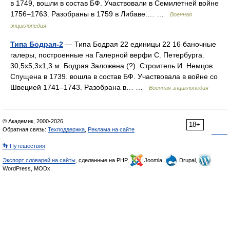
в 1749, вошли в состав БФ. Участвовали в Семилетней войне
1756–1763. Разобраны в 1759 в Либаве.… …
Военная
энциклопедия
Типа Бодрая-2
— Типа Бодрая 22 единицы 22 16 баночные
галеры, построенные на Галерной верфи С. Петербурга.
30,5x5,3x1,3 м. Бодрая Заложена (?). Строитель И. Немцов.
Спущена в 1739. вошла в состав БФ. Участвовала в войне со
Швецией 1741–1743. Разобрана в… …
Военная энциклопедия
© Академик, 2000-2026
18+
Обратная связь:
Техподдержка
,
Реклама на сайте
👣 Путешествия
Экспорт словарей на сайты
, сделанные на PHP,
Joomla,
Drupal,
WordPress, MODx.