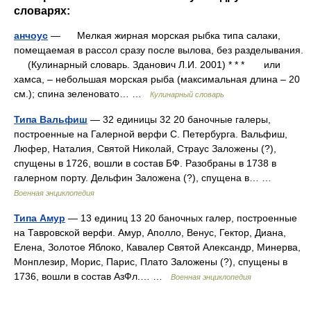
словарях:
анчоус
— Мелкая жирная морская рыбка типа салаки,
помещаемая в рассол сразу после вылова, без разделывания.
(Кулинарный словарь. Зданович Л.И. 2001) * * * или
хамса, – небольшая морская рыба (максимальная длина – 20
см.); спина зеленовато… …
Кулинарный словарь
Типа Вальфиш
— 32 единицы 32 20 баночные галеры,
построенные на Галерной верфи С. Петербурга. Вальфиш,
Люфер, Наталия, Святой Николай, Страус Заложены (?),
спущены в 1726, вошли в состав БФ. Разобраны в 1738 в
галерном порту. Дельфин Заложена (?), спущена в… …
Военная энциклопедия
Типа Амур
— 13 единиц 13 20 баночных галер, построенные
на Тавровской верфи. Амур, Аполло, Венус, Гектор, Диана,
Елена, Золотое Яблоко, Кавалер Святой Александр, Минерва,
Монплезир, Морис, Парис, Плато Заложены (?), спущены в
1736, вошли в состав АзФл.… …
Военная энциклопедия