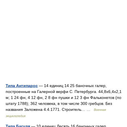
Типа Антипарос
— 14 единиц 14 25 баночных галер,
построенные на Галерной верфи С. Петербурга. 44,8x6,4x2,1
м; 1 24 фн, 4 12 фн, 2 8 фн пушки и 12 3 фн Фальконетов (по
штату 1788); 362 человека, в том числе 300 гребцов. Без
названия Заложена 4.4.1771. Строитель… …
Военная
энциклопедия
Типа Багуля
— 10 единиц Десять 16 баночных галер,