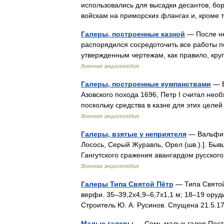
использовались для высадки десантов, бо
войскам на приморских флангах и, кроме
Галеры, построенные казной
— После не
распорядился сосредоточить все работы п
утвержденным чертежам, как правило, кр
Военная энциклопедия
Галеры, построенные кумпанствами
— В
Азовского похода 1696, Петр I считал нео
поскольку средства в казне для этих цел
Военная энциклопедия
Галеры, взятые у неприятеля
— Вальфиш,
Лосось, Серый Журавль, Орел (шв.).]. Быв
Гангутского сражения авангардом русско
Военная энциклопедия
Галеры Типа Святой Пётр
— Типа Святой
верфи. 35–39,2x4,9–6,7x1,1 м; 18–19 оруд
Строитель Ю. А. Русинов. Спущена 21.5.
Малые галеры
— Семь малых галер Постр