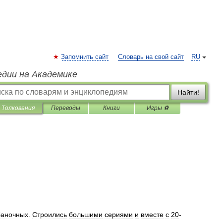
Запомнить сайт
Словарь на свой сайт
RU
едии на Академике
Найти!
Толкования
Переводы
Книги
Игры ⚽
баночных
.
Строились
большими
сериями
и
вместе
с
20
-