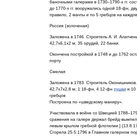
баночными
галерами
в
1730
–
1790
-
х
гг
.
сос
до
1770
-
х
гг
.
вооружались
одной
18
-
фн
,
дв
правило
,
2
мачты
и
по
5
гребцов
на
каждо
Россия
(
золоченая
)
Заложена
в
1746
.
Строитель
А
.
И
.
Алатчен
42
,
7x6
,
1x2
м
;
35
орудий
,
22
банки
.
Окончена
постройкой
в
1748
и
до
1762
ост
порту
.
Смелая
Заложена
в
1783
.
Строитель
Оконишников
42
,
7x7x2
,
8
м
;
1
18
-
фн
,
4
12
-
фн
пушки
и
10
гребцов
Построена
по
«
шведскому
маниру
».
Участвовала
в
войне
со
Швецией
1788
–
17
сражения
на
галере
держал
брейд
-
вымпел
левым
крылом
гребной
флотилии
.] (
13
.
8
.
1
Сгорела
25
.
5
.
1796
в
Главном
галерном
по