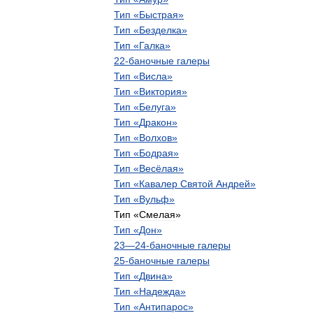
Тип
«
Быстрая
»
Тип
«
Безделка
»
Тип
«
Галка
»
22
-
баночные
галеры
Тип
«
Висла
»
Тип
«
Виктория
»
Тип
«
Белуга
»
Тип
«
Дракон
»
Тип
«
Волхов
»
Тип
«
Бодрая
»
Тип
«
Весёлая
»
Тип
«
Кавалер
Святой
Андрей
»
Тип
«
Вульф
»
Тип
«
Смелая
»
Тип
«
Дон
»
23
—
24
-
баночные
галеры
25
-
баночные
галеры
Тип
«
Двина
»
Тип
«
Надежда
»
Тип
«
Антипарос
»