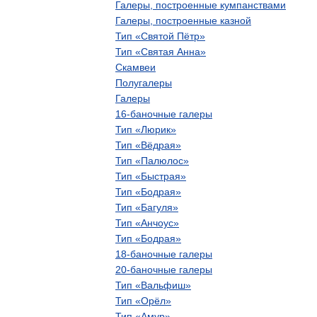
Галеры
,
построенные
кумпанствами
Галеры
,
построенные
казной
Тип
«
Святой
Пётр
»
Тип
«
Святая
Анна
»
Скамвеи
Полугалеры
Галеры
16
-
баночные
галеры
Тип
«
Люрик
»
Тип
«
Вёдрая
»
Тип
«
Палюлос
»
Тип
«
Быстрая
»
Тип
«
Бодрая
»
Тип
«
Багуля
»
Тип
«
Анчоус
»
Тип
«
Бодрая
»
18
-
баночные
галеры
20
-
баночные
галеры
Тип
«
Вальфиш
»
Тип
«
Орёл
»
Тип
«
Амур
»