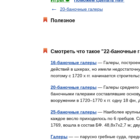
Поможем сделать НИР
20-баночные галеры
Полезное
Смотреть что такое "22-баночные 
16-баночные галеры
— Галеры, построен
действий в шхерах, но имели недостаточну
поэтому с 1720 х гг. начинается строите
20-баночные галеры
— Галеры среднего р
баночными галерами составлявшие основу 
вооружении в 1720–1770 х гг. одну 18 фн
25-баночные галеры
— Наиболее крупные
каждое весло приходилось по 6 гребцов. 
1769, вошла в состав БФ. 48,8x7x2,7 м; д
Галеры
— — парусно гребные суда, предн