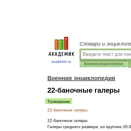
Словари и энциклоп
academic.ru
Военная энциклопедия
Военная энциклопедия
22-баночные галеры
Толкование
22
-
баночные
галеры
22
-
баночные
галеры
Галеры
среднего
размера
,
но
крупнее
20
-