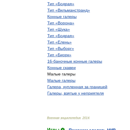
Тип
«
Бодрая
»
Тип
«
Вильманстранд
»
Конные
галеры
Тип
«
Ворона
»
Тип
«
Щука
»
Тип
«
Бодрая
»
Тип
«
Елень
»
Тип
«
Выборг
»
Тип
«
Биорк
»
16
-
баночные
конные
галеры
Конные
скавеи
Малые
галеры
Малые
галеры
Галера
,
купленная
за
границей
Галеры
,
взятые
у
неприятеля
Военная
энциклопедия
.
2014
.
Игры ⚽