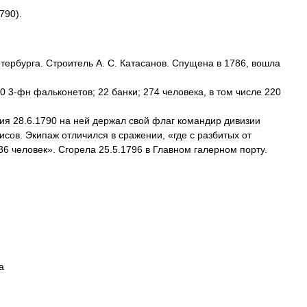
790
).
тербурга
.
Строитель
А
.
С
.
Катасанов
.
Спущена
в
1786
,
вошла
0
3
-
фн
фальконетов
;
22
банки
;
274
человека
,
в
том
числе
220
ия
28
.
6
.
1790
на
ней
держал
свой
флаг
командир
дивизии
исов
.
Экипаж
отличился
в
сражении
, «
где
с
разбитых
от
36
человек
».
Сгорела
25
.
5
.
1796
в
Главном
галерном
порту
.
а