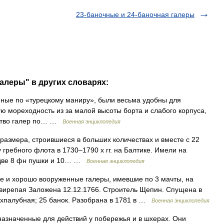
23-баночные и 24-баночная галеры
галеры" в других словарях:
ные по «турецкому маниру», были весьма удобны для
ю мореходность из за малой высоты борта и слабого корпуса,
льство галер по… …
Военная энциклопедия
азмера, строившиеся в больших количествах и вместе с 22
гребного флота в 1730–1790 х гг. на Балтике. Имели на
, две 8 фн пушки и 10… …
Военная энциклопедия
 и хорошо вооруженные галеры, имевшие по 3 мачты, на
Свирепая Заложена 12.12.1766. Строитель Щепин. Спущена в
вухпалубная; 25 банок. Разобрана в 1781 в …
Военная энциклопедия
азначенные для действий у побережья и в шхерах. Они