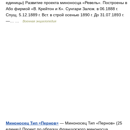
единицы) Развитие проекта миноносца «Ревель». Построены в
Або фирмой «В. Крейтон и К». Сунгари Залож. в 06.1888 г.
Спущ. 5.12.1889 г. Вст. в строй осенью 1890 г. До 31.07.1893 г.
—… …
Военная энциклопедия
Миноносец Тип «Пернов»
— Миноносец Тип «Пернов» (25
единиц) Проект по образцу французского миноносца