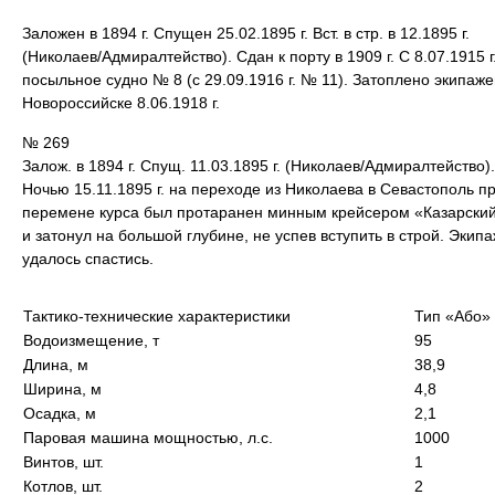
Заложен в 1894 г. Спущен 25.02.1895 г. Вст. в стр. в 12.1895 г.
(Николаев/Адмиралтейство). Сдан к порту в 1909 г. С 8.07.1915 г
посыльное судно № 8 (с 29.09.1916 г. № 11). Затоплено экипаже
Новороссийске 8.06.1918 г.
№ 269
Залож. в 1894 г. Спущ. 11.03.1895 г. (Николаев/Адмиралтейство).
Ночью 15.11.1895 г. на переходе из Николаева в Севастополь п
перемене курса был протаранен минным крейсером «Казарски
и затонул на большой глубине, не успев вступить в строй. Экип
удалось спастись.
Тактико-технические характеристики
Тип «Або»
Водоизмещение, т
95
Длина, м
38,9
Ширина, м
4,8
Осадка, м
2,1
Паровая машина мощностью, л.с.
1000
Винтов, шт.
1
Котлов, шт.
2