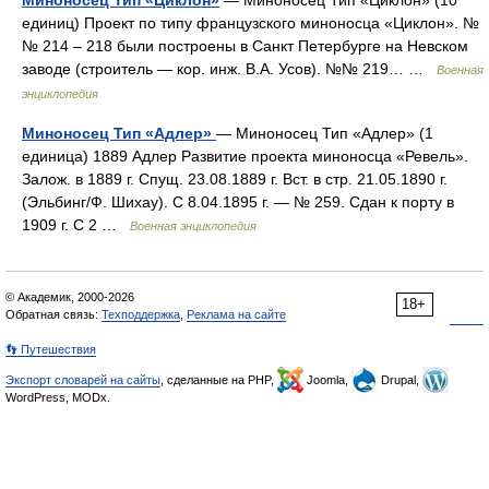
Миноносец Тип «Циклон»
— Миноносец Тип «Циклон» (10
единиц) Проект по типу французского миноносца «Циклон». №
№ 214 – 218 были построены в Санкт Петербурге на Невском
заводе (строитель — кор. инж. В.А. Усов). №№ 219… …
Военная
энциклопедия
Миноносец Тип «Адлер»
— Миноносец Тип «Адлер» (1
единица) 1889 Адлер Развитие проекта миноносца «Ревель».
Залож. в 1889 г. Спущ. 23.08.1889 г. Вст. в стр. 21.05.1890 г.
(Эльбинг/Ф. Шихау). С 8.04.1895 г. — № 259. Сдан к порту в
1909 г. С 2 …
Военная энциклопедия
© Академик, 2000-2026
18+
Обратная связь:
Техподдержка
,
Реклама на сайте
👣 Путешествия
Экспорт словарей на сайты
, сделанные на PHP,
Joomla,
Drupal,
WordPress, MODx.