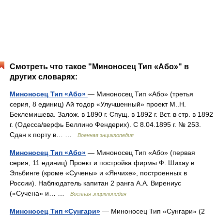
Смотреть что такое "Миноносец Тип «Або»" в
других словарях:
Миноносец Тип «Або»
— Миноносец Тип «Або» (третья
серия, 8 единиц) Ай тодор «Улучшенный» проект М..Н.
Беклемишева. Залож. в 1890 г. Спущ. в 1892 г. Вст. в стр. в 1892
г. (Одесса/верфь Беллино Фендерих). С 8.04.1895 г. № 253.
Сдан к порту в… …
Военная энциклопедия
Миноносец Тип «Або»
— Миноносец Тип «Або» (первая
серия, 11 единиц) Проект и постройка фирмы Ф. Шихау в
Эльбинге (кроме «Сучены» и «Янчихе», построенных в
России). Наблюдатель капитан 2 ранга А.А. Вирениус
(«Сучена» и… …
Военная энциклопедия
Миноносец Тип «Сунгари»
— Миноносец Тип «Сунгари» (2