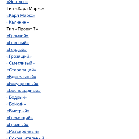
«Энгельс»
Тип «Карл Маркс»
«Карл Маркс»
«Калинин»
Тип «Проект 7»
«Громкий»
«Гневный»
«Гордый»
«Грозящий»
«Сметливый»
«Стерегущий»
«Бдительный»
«Безупречный»
«Беспощадный»
«Бодрый»
«Бойкий»
«Быстрый»
«Гремящий»
«Грозный»
«Разъяренный»
«Сокрушительный»