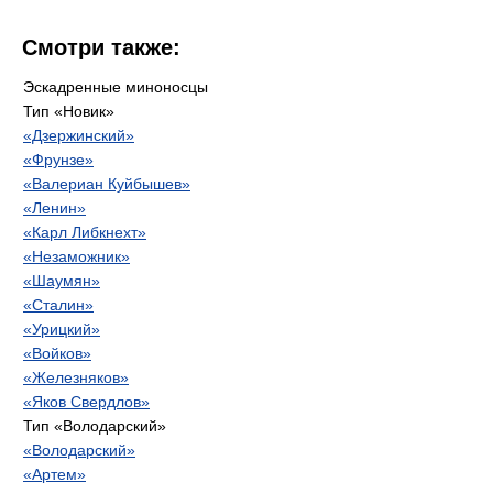
Смотри также:
Эскадренные миноносцы
Тип «Новик»
«Дзержинский»
«Фрунзе»
«Валериан Куйбышев»
«Ленин»
«Карл Либкнехт»
«Незаможник»
«Шаумян»
«Сталин»
«Урицкий»
«Войков»
«Железняков»
«Яков Свердлов»
Тип «Володарский»
«Володарский»
«Артем»