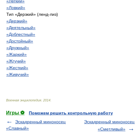
«Легкий»
«Ловкий»
Тип «Дерзкий» (ленд-лиз)
«Дерзкий»
«Деятельный»
«Доблестный»
«Достойный»
«Дружный»
«Жаркий»
«Жгучий»
«Жесткий»
«Живучий»
Военная энциклопедия
.
2014
.
Игры ⚽
Поможем решить контрольную работу
Эскадренный миноносец
Эскадренный миноносец
«Славный»
«Сметливый»