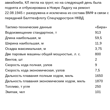
авиабомба, КЛ легла на грунт, но на следующий день была
поднята и отбуксирована в Новую Ладогу на ремонт.
22.08.1945 г. разоружена и исключена из состава ВМФ в связи с
передачей Балттехфлоту Спецгидростроя НКВД.
Тактико-технические данные
«Бира»
Водоизмещение стандартное, т
913
Длина наибольшая, м
59,5
Ширина наибольшая, м
11,9
Осадка максимальная, м
3,75
Две паровые машины общей мощностью, л. с.
800
Винтов, шт
2
Скорость хода полная, узлов
9
Скорость хода экономическая, узлов
7,5
Дальность плавания полным ходом, миль
1650
Дальность плавания экономическим ходом, миль
1870
Топливо, т угля
250
Экипаж, чел
101