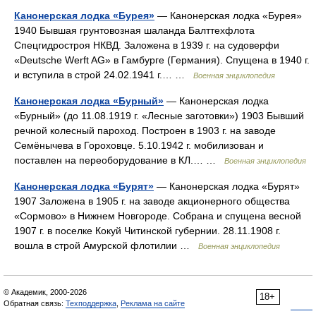
Канонерская лодка «Бурея»
— Канонерская лодка «Бурея»
1940 Бывшая грунтовозная шаланда Балттехфлота
Спецгидростроя НКВД. Заложена в 1939 г. на судоверфи
«Deutsche Werft AG» в Гамбурге (Германия). Спущена в 1940 г.
и вступила в строй 24.02.1941 г.… …
Военная энциклопедия
Канонерская лодка «Бурный»
— Канонерская лодка
«Бурный» (до 11.08.1919 г. «Лесные заготовки») 1903 Бывший
речной колесный пароход. Построен в 1903 г. на заводе
Семёнычева в Гороховце. 5.10.1942 г. мобилизован и
поставлен на переоборудование в КЛ.… …
Военная энциклопедия
Канонерская лодка «Бурят»
— Канонерская лодка «Бурят»
1907 Заложена в 1905 г. на заводе акционерного общества
«Сормово» в Нижнем Новгороде. Собрана и спущена весной
1907 г. в поселке Кокуй Читинской губернии. 28.11.1908 г.
вошла в строй Амурской флотилии …
Военная энциклопедия
© Академик, 2000-2026
18+
Обратная связь:
Техподдержка
,
Реклама на сайте