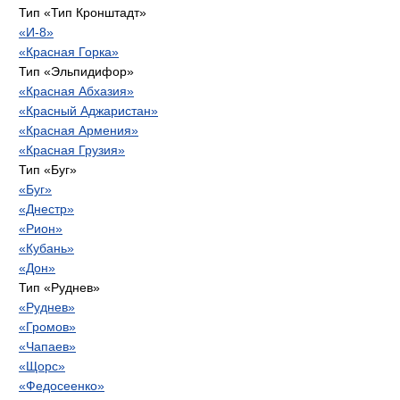
Тип «Тип Кронштадт»
«И-8»
«Красная Горка»
Тип «Эльпидифор»
«Красная Абхазия»
«Красный Аджаристан»
«Красная Армения»
«Красная Грузия»
Тип «Буг»
«Буг»
«Днестр»
«Рион»
«Кубань»
«Дон»
Тип «Руднев»
«Руднев»
«Громов»
«Чапаев»
«Щорс»
«Федосеенко»