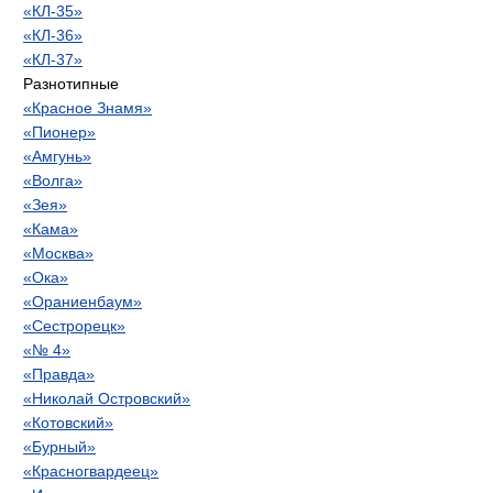
«КЛ-35»
«КЛ-36»
«КЛ-37»
Разнотипные
«Красное Знамя»
«Пионер»
«Амгунь»
«Волга»
«Зея»
«Кама»
«Москва»
«Ока»
«Ораниенбаум»
«Сестрорецк»
«№ 4»
«Правда»
«Николай Островский»
«Котовский»
«Бурный»
«Красногвардеец»