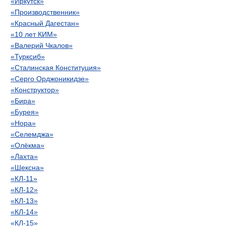
«Иркутск»
«Производственник»
«Красный Дагестан»
«10 лет КИМ»
«Валерий Чкалов»
«Турксиб»
«Сталинская Конституция»
«Серго Орджоникидзе»
«Конструктор»
«Бира»
«Бурея»
«Нора»
«Селемджа»
«Олёкма»
«Лахта»
«Шексна»
«КЛ-11»
«КЛ-12»
«КЛ-13»
«КЛ-14»
«КЛ-15»