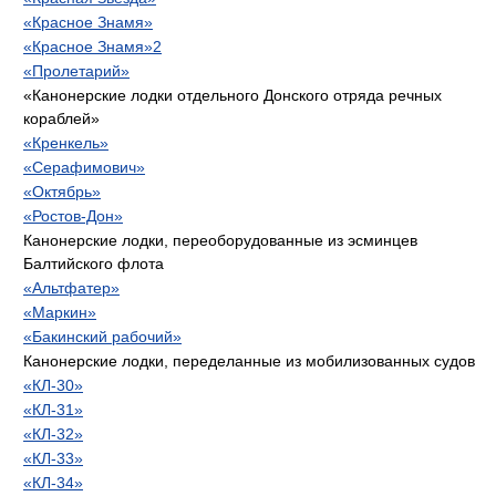
«Красное Знамя»
«Красное Знамя»2
«Пролетарий»
«Канонерские лодки отдельного Донского отряда речных
кораблей»
«Кренкель»
«Серафимович»
«Октябрь»
«Ростов-Дон»
Канонерские лодки, переоборудованные из эсминцев
Балтийского флота
«Альтфатер»
«Маркин»
«Бакинский рабочий»
Канонерские лодки, переделанные из мобилизованных судов
«КЛ-30»
«КЛ-31»
«КЛ-32»
«КЛ-33»
«КЛ-34»