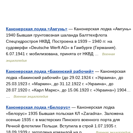
Канонерская лодка «Амгунь»
— Канонерская лодка «Амгунь»
1940 Бывшая грунтовозная шаланда Балттехфлота
Спецгидростроя НКВД. Построена в 1939 – 1940 гг. на
судоверфи «Deutsche Werft AG» в Гамбурге (Германия).
6.07.1941 г. мобилизована, принята от НКВД …
Военная
энциклопедия
Канонерская лодка «Бакинский рабочий»
— Канонерская
лодка «Бакинский рабочий» (до 29.02.1924 г. «Украина», до
25.03.1923 г. «Маркин», до 31.12.1922 г. «Украина», до
28.07.1920 г. «Карл Маркс», до 15.06.1920 г. «Украина») 1904…
…
Военная энциклопедия
Канонерская лодка «Белорус»
— Канонерская лодка
«Белорус» 1935 Бывшая польская КЛ «Zaradna». Заложена
осенью 1935 г. в мастерских Пинского военного порта для
Речной флотилии Польши. Вступила в строй 1.07.1935 г.
18.09.1939 г. затоплена командой на р.… …
Военная энциклопедия