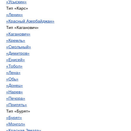
«Усыскин»
Тип «Карс»
«Ленин»
«Красный Азербайджан»
Тип «Каганович»
«Каганович»
«Кремль»
«Смольный»
«Димитров»
«Енисей»
«Тобол»
«Лена»
«Обь»
«Донец»
«Нарев»
«Печора»
«Припять»
Тип «Бурят»
«Бурят»
«Монгол»
«Красная Звезда»