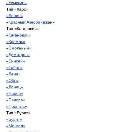
«Усыскин»
Тип «Карс»
«Ленин»
«Красный Азербайджан»
Тип «Каганович»
«Каганович»
«Кремль»
«Смольный»
«Димитров»
«Енисей»
«Тобол»
«Лена»
«Обь»
«Донец»
«Нарев»
«Печора»
«Припять»
Тип «Бурят»
«Бурят»
«Монгол»