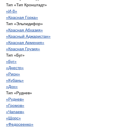
Тип «Тип Кронштадт»
«И-8»
«Красная Горка»
Тип «Эльпидифор»
«Красная Абхазия»
«Красный Аджаристан»
«Красная Армения»
«Красная Грузия»
Тип «Буг»
«Буг»
«Днестр»
«Рион»
«Кубань»
«Дон»
Тип «Руднев»
«Руднев»
«Громов»
«Чапаев»
«Щорс»
«Федосеенко»