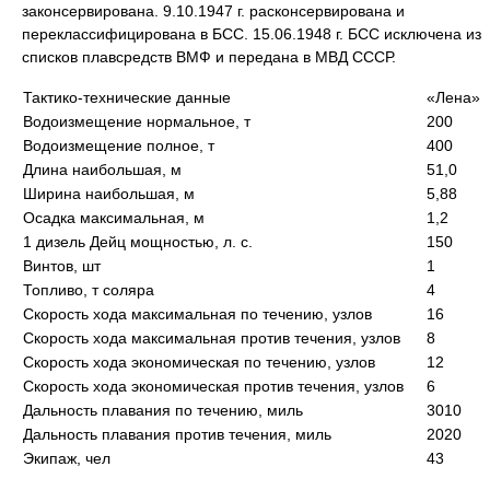
законсервирована. 9.10.1947 г. расконсервирована и
переклассифицирована в БСС. 15.06.1948 г. БСС исключена из
списков плавсредств ВМФ и передана в МВД СССР.
Тактико-технические данные
«Лена»
Водоизмещение нормальное, т
200
Водоизмещение полное, т
400
Длина наибольшая, м
51,0
Ширина наибольшая, м
5,88
Осадка максимальная, м
1,2
1 дизель Дейц мощностью, л. с.
150
Винтов, шт
1
Топливо, т соляра
4
Скорость хода максимальная по течению, узлов
16
Скорость хода максимальная против течения, узлов
8
Скорость хода экономическая по течению, узлов
12
Скорость хода экономическая против течения, узлов
6
Дальность плавания по течению, миль
3010
Дальность плавания против течения, миль
2020
Экипаж, чел
43