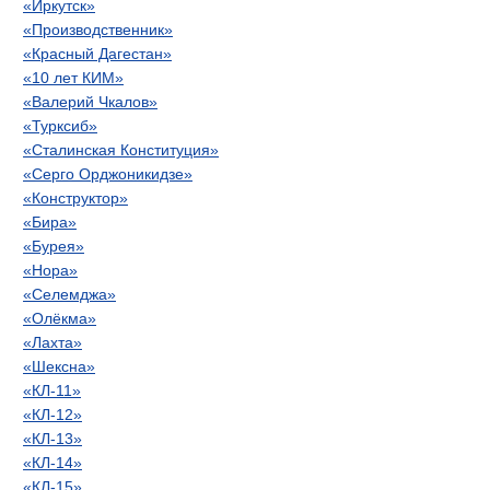
«Иркутск»
«Производственник»
«Красный Дагестан»
«10 лет КИМ»
«Валерий Чкалов»
«Турксиб»
«Сталинская Конституция»
«Серго Орджоникидзе»
«Конструктор»
«Бира»
«Бурея»
«Нора»
«Селемджа»
«Олёкма»
«Лахта»
«Шексна»
«КЛ-11»
«КЛ-12»
«КЛ-13»
«КЛ-14»
«КЛ-15»