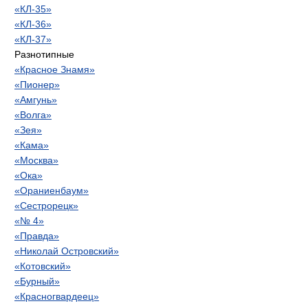
«КЛ-35»
«КЛ-36»
«КЛ-37»
Разнотипные
«Красное Знамя»
«Пионер»
«Амгунь»
«Волга»
«Зея»
«Кама»
«Москва»
«Ока»
«Ораниенбаум»
«Сестрорецк»
«№ 4»
«Правда»
«Николай Островский»
«Котовский»
«Бурный»
«Красногвардеец»