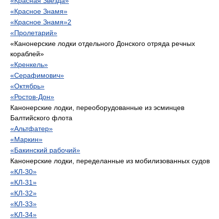
«Красная Звезда»
«Красное Знамя»
«Красное Знамя»2
«Пролетарий»
«Канонерские лодки отдельного Донского отряда речных
кораблей»
«Кренкель»
«Серафимович»
«Октябрь»
«Ростов-Дон»
Канонерские лодки, переоборудованные из эсминцев
Балтийского флота
«Альтфатер»
«Маркин»
«Бакинский рабочий»
Канонерские лодки, переделанные из мобилизованных судов
«КЛ-30»
«КЛ-31»
«КЛ-32»
«КЛ-33»
«КЛ-34»