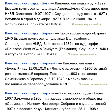
Канонерская лодка «Буг»
— Канонерская лодка «Буг» 1927
Бывшая грунтовозная шаланда Азовтехфлота Спецгидростроя
НКВД. Заложена 19.07.1927 г. Спущена на воду осенью 1927 г.
Вступила в строй в декабре 1927 г. В конце июня 1941 г.
мобилизована, принята от НКВД и… …
Военная энциклопедия
Канонерская лодка «Бурея»
— Канонерская лодка «Бурея»
1940 Бывшая грунтовозная шаланда Балттехфлота
Спецгидростроя НКВД. Заложена в 1939 г. на судоверфи
«Deutsche Werft AG» в Гамбурге (Германия). Спущена в 1940 г.
и вступила в строй 24.02.1941 г.… …
Военная энциклопедия
Канонерская лодка «Бурный»
— Канонерская лодка
«Бурный» (до 11.08.1919 г. «Лесные заготовки») 1903 Бывший
речной колесный пароход. Построен в 1903 г. на заводе
Семёнычева в Гороховце. 5.10.1942 г. мобилизован и
поставлен на переоборудование в КЛ.… …
Военная энциклопедия
Канонерская лодка «Бурят»
— Канонерская лодка «Бурят»
1907 Заложена в 1905 г. на заводе акционерного общества
«Сормово» в Нижнем Новгороде. Собрана и спущена весной
1907 г. в поселке Кокуй Читинской губернии. 28.11.1908 г.