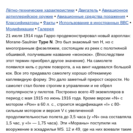
Лётно-технические характеристики
•
Двигатель
•
Авиационное
артиллерийское оружие
•
Авиационные средства поражения
•
Классификаторы
•
Факты
•
Использование в иностранных ВВС
•
Модификации
•
Галерея
21 июля 1914 года Гарро продемонстрировал новый аэроплан:
Morane-Saulnier
Type N
. Это был знакомый тип Н, но с
многогранным фюзеляжем, состоящим из реек с полотняной
обшивкой, получившим название «монокок». (Впоследствии
этот термин приобрел другое значение). На самолете
появился киль с рулем поворота, а на винт надевался большой
кок. Все это придавало самолету хорошо обтекаемую
каплевидную форму. Это дало заметный прирост скорости. Но
самолет стал более строгим в управлении и не обрел
популярности у пилотов. Построено всего 49 экземпляров в
период с мая 1915 по июнь 1916 года. Кроме версии «N» с
мотором «Рон» в 60 л. с., строится модификация «I» с 80-
сильным мотором и версия V с увеличенной
продолжительностью полета до 3,5 часа (у «N» она составляла
1,5 час, у «I» — 1,75 часа). Эти «Мораны» поступили на
вооружение в эскадрильи MS. 12 и 49, где на них воевали такие