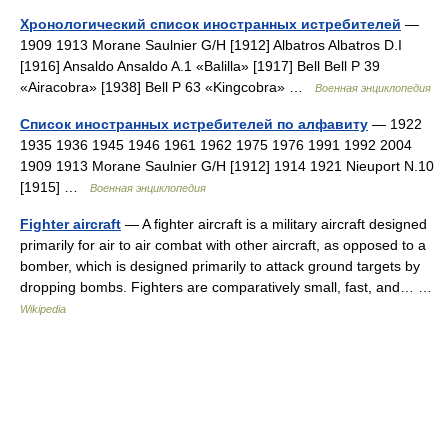
Хронологический список иностранных истребителей
—
1909 1913 Morane Saulnier G/H [1912] Albatros Albatros D.I
[1916] Ansaldo Ansaldo A.1 «Balilla» [1917] Bell Bell P 39
«Airacobra» [1938] Bell P 63 «Kingcobra» …
Военная энциклопедия
Список иностранных истребителей по алфавиту
— 1922
1935 1936 1945 1946 1961 1962 1975 1976 1991 1992 2004
1909 1913 Morane Saulnier G/H [1912] 1914 1921 Nieuport N.10
[1915] …
Военная энциклопедия
Fighter aircraft
— A fighter aircraft is a military aircraft designed
primarily for air to air combat with other aircraft, as opposed to a
bomber, which is designed primarily to attack ground targets by
dropping bombs. Fighters are comparatively small, fast, and… …
Wikipedia