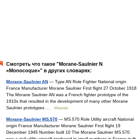
Смотреть что такое "Morane-Saulnier N
«Monocoque»" в других словарях:
Morane-Saulnier AN
— Type AN Role Fighter National origin
France Manufacturer Morane Saulnier First flight 27 October 1918
The Morane Saulnier AN was a French fighter prototype of the
1910s that resulted in the development of many other Morane
Saulnier prototypes …
Wikipedia
Morane-Saulnier MS.570
— MS.570 Role Utility aircraft National
origin France Manufacturer Morane Saulnier First flight 19
December 1945 Number built 10 The Morane Saulnier MS.570
was a civil utility aircraft produced in small numbers in France in th