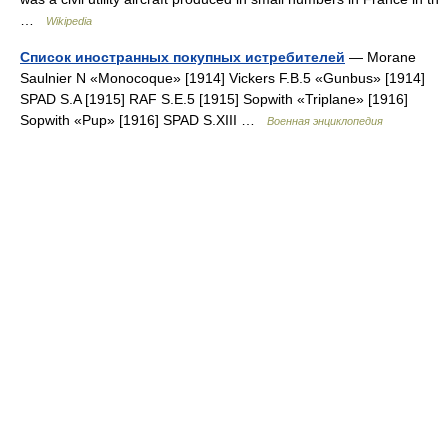
…
Wikipedia
Список иностранных покупных истребителей
— Morane
Saulnier N «Monocoque» [1914] Vickers F.B.5 «Gunbus» [1914]
SPAD S.A [1915] RAF S.E.5 [1915] Sopwith «Triplane» [1916]
Sopwith «Pup» [1916] SPAD S.XIII …
Военная энциклопедия