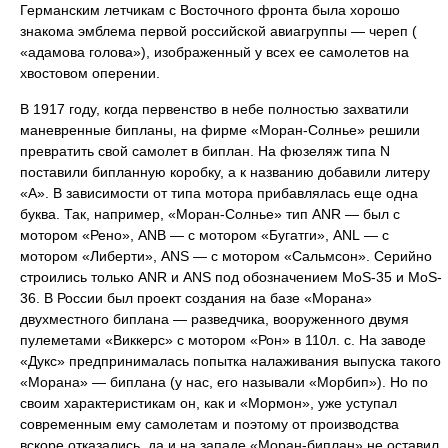
Германским летчикам с Восточного фронта была хорошо
знакома эмблема первой российской авиагруппы — череп (
«адамова голова»), изображенный у всех ее самолетов на
хвостовом оперении.
В 1917 году, когда первенство в небе полностью захватили
маневренные бипланы, на фирме «Моран-Солнье» решили
превратить свой самолет в биплан. На фюзеляж типа N
поставили бипланную коробку, а к названию добавили литеру
«А». В зависимости от типа мотора прибавлялась еще одна
буква. Так, например, «Моран-Солнье» тип ANR — был с
мотором «Рено», ANB — с мотором «Бугатги», ANL — с
мотором «Либерти», ANS — с мотором «Сальмсон». Серийно
строились только ANR и ANS под обозначением MoS-35 и MoS-
36. В России был проект создания на базе «Морана»
двухместного биплана — разведчика, вооруженного двумя
пулеметами «Виккерс» с мотором «Рон» в 110л. с. На заводе
«Дукс» предпринималась попытка налаживания выпуска такого
«Морана» — биплана (у нас, его называли «Морбип»). Но по
своим характеристикам он, как и «Мормон», уже уступал
современным ему самолетам и поэтому от производства
вскоре отказались, да и на западе «Моран-биплан» не оставил