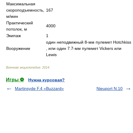
Максимальная
скороподъемность,
167
м/мин
Практический
4000
потолок, м
Экипаж
1
один неподвижный 8-мм пулемет Hotchkiss
Вооружение
, или один 7.7-мм пулемет Vickers или
Lewis
Военная энциклопедия
.
2014
.
Игры ⚽
Нужна курсовая?
Martinsyde F.4 «Buzzard»
Nieuport N.10