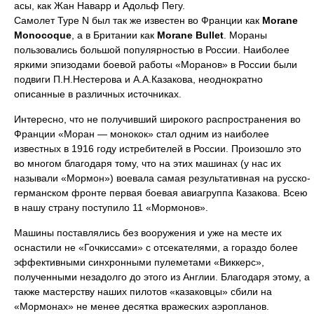
асы, как Жан Наварр и Адольф Пегу.
Самолет Type N был так же известен во Франции как
Morane
Monocoque
, а в Британии как
Morane Bullet
. Мораны
пользовались большой популярностью в России. Наиболее
яркими эпизодами боевой работы «Моранов» в России были
подвиги П.Н.Нестерова и А.А.Казакова, неоднократно
описанные в различных источниках.
Интересно, что не получивший широкого распространения во
Франции «Моран — монокок» стал одним из наиболее
известных в 1916 году истребителей в России. Произошло это
во многом благодаря тому, что на этих машинах (у нас их
называли «Мормон») воевала самая результативная на русско-
германском фронте первая боевая авиагруппа Казакова. Всею
в нашу страну поступило 11 «Мормонов».
Машины поставлялись без вооружения и уже на месте их
оснастили не «Гочкиссами» с отсекателями, а гораздо более
эффективными синхронными пулеметами «Виккерс»,
полученными незадолго до этого из Англии. Благодаря этому, а
также мастерству наших пилотов «казаковцы» сбили на
«Мормонах» не менее десятка вражеских аэропланов.