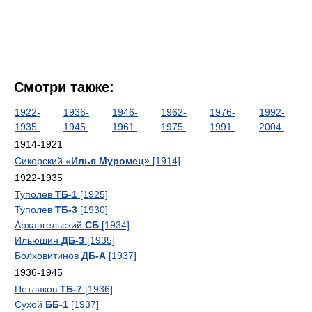
Смотри также:
1922-
1936-
1946-
1962-
1976-
1992-
1935
1945
1961
1975
1991
2004
1914-1921
Сикорский «
Илья Муромец»
[1914]
1922-1935
Туполев
ТБ-1
[1925]
Туполев
ТБ-3
[1930]
Архангельский
СБ
[1934]
Ильюшин
ДБ-3
[1935]
Болховитинов
ДБ-А
[1937]
1936-1945
Петляков
ТБ-7
[1936]
Сухой
ББ-1
[1937]