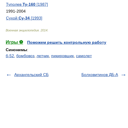
Туполев
Ту-160
[1987]
1991-2004
Сухой
Су-34
[1993]
Военная энциклопедия
.
2014
.
Игры ⚽
Поможем решить контрольную работу
Синонимы
:
б-52
,
бомбовоз
,
летчик
,
пикировщик
,
самолет
Архангельский СБ
Болховитинов ДБ-А