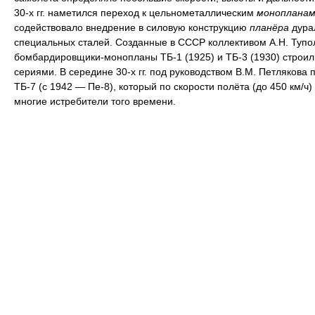
30-х гг. наметился переход к цельнометаллическим
монопланам
содействовало внедрение в силовую конструкцию
планёра
дура
специальных сталей. Созданные в СССР коллективом А.Н. Тупо
бомбардировщики-монопланы ТБ-1 (1925) и ТБ-3 (1930) строи
сериями. В середине 30-х гг. под руководством В.М. Петлякова 
ТБ-7 (с 1942 — Пе-8), который по скорости полёта (до 450 км/ч
многие истребители того времени.