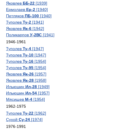
Яковлев
ББ-22
[1939]
Ермолаев
Ер-2
[1940]
Петляков
ПБ-100
[1940]
Туполев
Ту-2
[1941]
Яковлев
Як-6
[1942]
Поликарпов
У-2ВС
[1941]
1946-1961
Туполев
Ту-4
[1947]
Туполев
Ту-10
[1947]
Туполев
Ту-16
[1954]
Туполев
Ту-95
[1954]
Яковлев
Як-26
[1957]
Яковлев
Як-28
[1958]
Ильюшин
Ил-28
[1949]
Ильюшин
Ил-54
[1957]
Мясищев
М-4
[1954]
1962-1975
Туполев
Ту-22
[1962]
Сухой
Су-24
[1974]
1976-1991