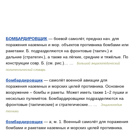
БОМБАРДИРОВЩИК
— боевой самолёт, предназ нач. для
поражения наземных и мор. объектов противника бомбами или
ракетами. Б. подразделяются на фронтовые (тактич.) и
дальние (стратегич.), а также на лёгкие, средние и тяжёлые. По
конструкции совр. Б. (см. рис.)… …
Большой энциклопедический
политехнический словарь
бомбардировщик
— самолёт военной авиации для
поражения наземных и морских целей противника. Основное
вооружение – бомбы и ракеты. Может иметь также 1–2 пушки и
несколько пулемётов. Бомбардировщики подразделяются на
фронтовые (тактические) и стратегические… …
Энциклопедия
техники
бомбардировщик
— а; м. 1. Военный самолёт для поражения
бомбами и ракетами наземных и морских целей противника.