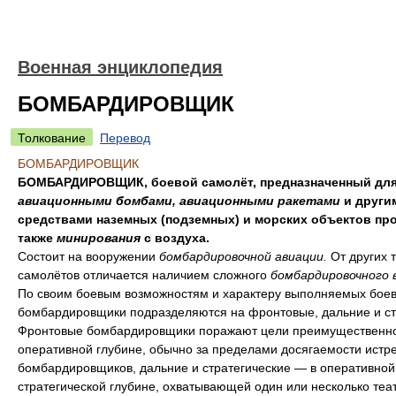
Военная энциклопедия
БОМБАРДИРОВЩИК
Толкование
Перевод
БОМБАРДИРОВЩИК
БОМБАРДИРОВЩИК, боевой самолёт, предназначенный для
авиационными бомбами, авиационными ракетами
и други
средствами наземных (подземных) и морских объектов про
также
минирования
с воздуха.
Состоит на вооружении
бомбардировочной авиации.
От других 
самолётов отличается наличием сложного
бомбардировочного 
По своим боевым возможностям и характеру выполняемых боев
бомбардировщики подразделяются на фронтовые, дальние и ст
Фронтовые бомбардировщики поражают цели преимущественно
оперативной глубине, обычно за пределами досягаемости истр
бомбардировщиков, дальние и стратегические — в оперативной
стратегической глубине, охватывающей один или несколько теа