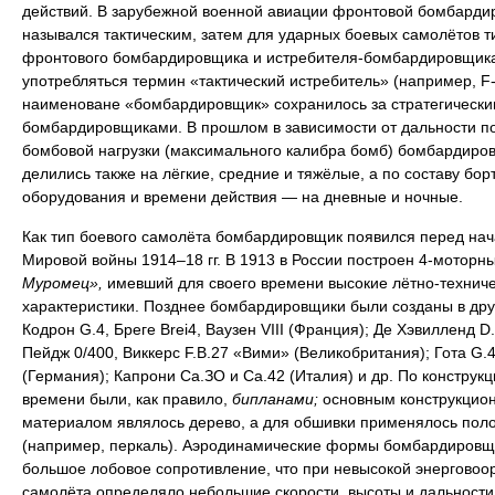
действий. В зарубежной военной авиации фронтовой бомбарди
назывался тактическим, затем для ударных боевых самолётов т
фронтового бомбардировщика и истребителя-бомбардировщика
употребляться термин «тактический истребитель» (например, F-
наименоване «бомбардировщик» сохранилось за стратегически
бомбардировщиками. В прошлом в зависимости от дальности п
бомбовой нагрузки (максимального калибра бомб) бомбардиро
делились также на лёгкие, средние и тяжёлые, а по составу бор
оборудования и времени действия — на дневные и ночные.
Как тип боевого самолёта бомбардировщик появился перед на
Мировой войны 1914–18 гг. В 1913 в России построен 4-моторн
Муромец»,
имевший для своего времени высокие лётно-технич
характеристики. Позднее бомбардировщики были созданы в дру
Кодрон G.4, Бреге Brei4, Ваузен VIII (Франция); Де Хэвилленд D.
Пейдж 0/400, Виккерс F.B.27 «Вими» (Великобритания); Гота G.4
(Германия); Капрони Са.ЗО и Са.42 (Италия) и др. По конструкци
времени были, как правило,
бипланами;
основным конструкцио
материалом являлось дерево, а для обшивки применялось пол
(например, перкаль). Аэродинамические формы бомбардировщ
большое лобовое сопротивление, что при невысокой энерговоо
самолёта определяло небольшие скорости, высоты и дальности 