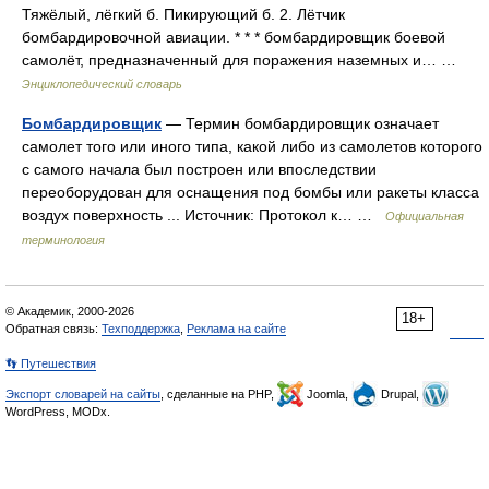
Тяжёлый, лёгкий б. Пикирующий б. 2. Лётчик
бомбардировочной авиации. * * * бомбардировщик боевой
самолёт, предназначенный для поражения наземных и… …
Энциклопедический словарь
Бомбардировщик
— Термин бомбардировщик означает
самолет того или иного типа, какой либо из самолетов которого
с самого начала был построен или впоследствии
переоборудован для оснащения под бомбы или ракеты класса
воздух поверхность ... Источник: Протокол к… …
Официальная
терминология
© Академик, 2000-2026
18+
Обратная связь:
Техподдержка
,
Реклама на сайте
👣 Путешествия
Экспорт словарей на сайты
, сделанные на PHP,
Joomla,
Drupal,
WordPress, MODx.