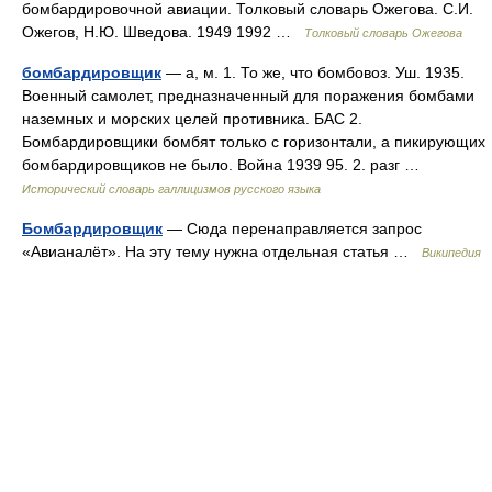
бомбардировочной авиации. Толковый словарь Ожегова. С.И.
Ожегов, Н.Ю. Шведова. 1949 1992 …
Толковый словарь Ожегова
бомбардировщик
— а, м. 1. То же, что бомбовоз. Уш. 1935.
Военный самолет, предназначенный для поражения бомбами
наземных и морских целей противника. БАС 2.
Бомбардировщики бомбят только с горизонтали, а пикирующих
бомбардировщиков не было. Война 1939 95. 2. разг …
Исторический словарь галлицизмов русского языка
Бомбардировщик
— Сюда перенаправляется запрос
«Авианалёт». На эту тему нужна отдельная статья …
Википедия