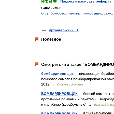
Игры ⚽
Поможем написать реферат
Синонимы
:
б-52
,
бомбовоз
,
летчик
,
пикировщик
,
самол
Архангельский СБ
Полезное
Смотреть что такое "БОМБАРДИРО
бомбардировщик
— пикировщик, бомбово
бомбовоз самолет бомбардировочной авиац
2012 …
Словарь синонимов
БОМБАРДИРОВЩИК
— боевой самолет, п
противника бомбами и ракетами. Подразде
и палубные (корабельные) …
Большой Энцик
БОМБАРДИРОВЩИК
— БОМБАРДИРОВЩИК, 