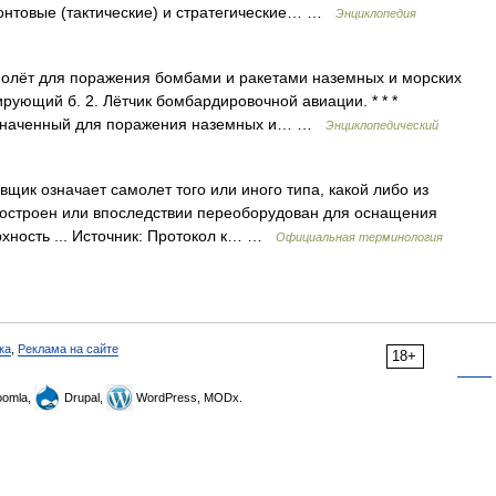
нтовые (тактические) и стратегические… …
Энциклопедия
молёт для поражения бомбами и ракетами наземных и морских
ирующий б. 2. Лётчик бомбардировочной авиации. * * *
азначенный для поражения наземных и… …
Энциклопедический
ик означает самолет того или иного типа, какой либо из
построен или впоследствии переоборудован для оснащения
рхность ... Источник: Протокол к… …
Официальная терминология
ка
,
Реклама на сайте
18+
omla,
Drupal,
WordPress, MODx.