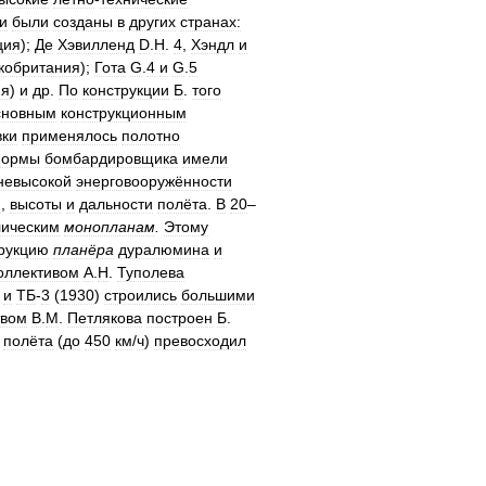
и
были
созданы
в
других
странах:
ция
);
Де
Хэвилленд
D
.
H
.
4
,
Хэндл
и
кобритания
);
Гота
G
.
4
и
G
.
5
ия
)
и
др
.
По
конструкции
Б
.
того
сновным
конструкционным
ки
применялось
полотно
ормы
бомбардировщика
имели
невысокой
энерговооружённости
и
,
высоты
и
дальности
полёта
.
В
20
–
лическим
монопланам
.
Этому
рукцию
планёра
дуралюмина
и
оллективом
А
.
Н
.
Туполева
)
и
ТБ
-
3
(
1930
)
строились
большими
твом
В
.
М
.
Петлякова
построен
Б
.
полёта
(
до
450
км
/
ч
)
превосходил