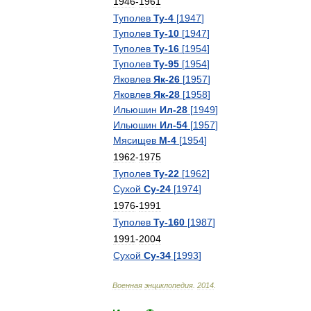
1946
-
1961
Туполев
Ту
-
4
[
1947
]
Туполев
Ту
-
10
[
1947
]
Туполев
Ту
-
16
[
1954
]
Туполев
Ту
-
95
[
1954
]
Яковлев
Як
-
26
[
1957
]
Яковлев
Як
-
28
[
1958
]
Ильюшин
Ил
-
28
[
1949
]
Ильюшин
Ил
-
54
[
1957
]
Мясищев
М
-
4
[
1954
]
1962
-
1975
Туполев
Ту
-
22
[
1962
]
Сухой
Су
-
24
[
1974
]
1976
-
1991
Туполев
Ту
-
160
[
1987
]
1991
-
2004
Сухой
Су
-
34
[
1993
]
Военная
энциклопедия
.
2014
.