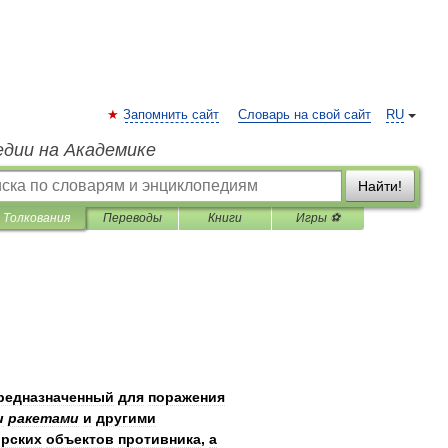
Запомнить сайт
Словарь на свой сайт
RU
едии на Академике
Найти!
Толкования
Переводы
Книги
Игры ⚽
редназначенный
для
поражения
и
ракетами
и
другими
рских
объектов
противника
,
а