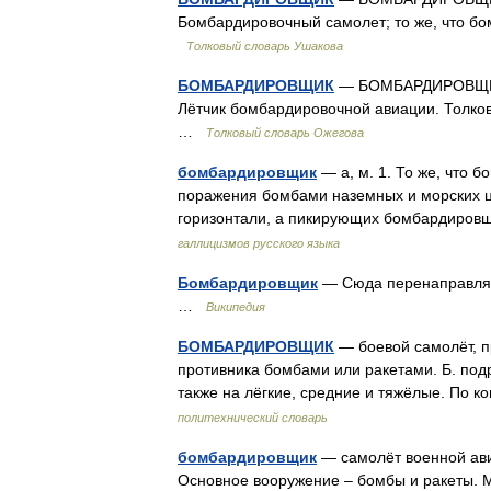
Бомбардировочный самолет; то же, что бо
Толковый словарь Ушакова
БОМБАРДИРОВЩИК
— БОМБАРДИРОВЩИК, 
Лётчик бомбардировочной авиации. Толков
…
Толковый словарь Ожегова
бомбардировщик
— а, м. 1. То же, что 
поражения бомбами наземных и морских ц
горизонтали, а пикирующих бомбардировщ
галлицизмов русского языка
Бомбардировщик
— Сюда перенаправляет
…
Википедия
БОМБАРДИРОВЩИК
— боевой самолёт, п
противника бомбами или ракетами. Б. подр
также на лёгкие, средние и тяжёлые. По к
политехнический словарь
бомбардировщик
— самолёт военной ави
Основное вооружение – бомбы и ракеты. М