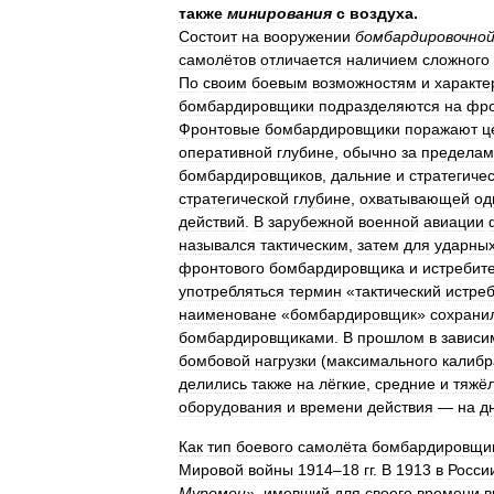
также
минирования
с
воздуха
.
Состоит
на
вооружении
бомбардировочно
самолётов
отличается
наличием
сложного
По
своим
боевым
возможностям
и
характе
бомбардировщики
подразделяются
на
фро
Фронтовые
бомбардировщики
поражают
ц
оперативной
глубине
,
обычно
за
пределам
бомбардировщиков
,
дальние
и
стратегиче
стратегической
глубине
,
охватывающей
од
действий
.
В
зарубежной
военной
авиации
назывался
тактическим
,
затем
для
ударны
фронтового
бомбардировщика
и
истребит
употребляться
термин
«
тактический
истре
наименоване
«
бомбардировщик
»
сохрани
бомбардировщиками
.
В
прошлом
в
зависи
бомбовой
нагрузки
(
максимального
калибр
делились
также
на
лёгкие
,
средние
и
тяжё
оборудования
и
времени
действия
—
на
д
Как
тип
боевого
самолёта
бомбардировщи
Мировой
войны
1914
–
18
гг
.
В
1913
в
Росси
Муромец
»,
имевший
для
своего
времени
в