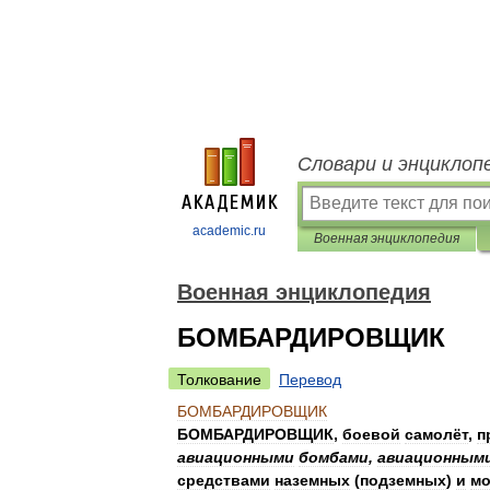
Словари и энциклоп
academic.ru
Военная энциклопедия
Военная энциклопедия
БОМБАРДИРОВЩИК
Толкование
Перевод
БОМБАРДИРОВЩИК
БОМБАРДИРОВЩИК
,
боевой
самолёт
,
п
авиационными
бомбами
,
авиационным
средствами
наземных
(
подземных
)
и
мо