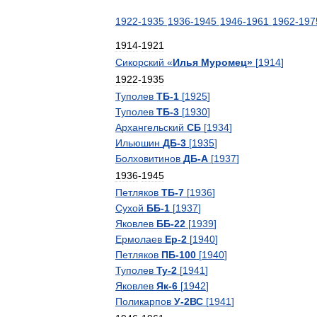
1922
-
1935
1936
-
1945
1946
-
1961
1962
-
197
1914
-
1921
Сикорский
«
Илья
Муромец
»
[
1914
]
1922
-
1935
Туполев
ТБ
-
1
[
1925
]
Туполев
ТБ
-
3
[
1930
]
Архангельский
СБ
[
1934
]
Ильюшин
ДБ
-
3
[
1935
]
Болховитинов
ДБ
-
А
[
1937
]
1936
-
1945
Петляков
ТБ
-
7
[
1936
]
Сухой
ББ
-
1
[
1937
]
Яковлев
ББ
-
22
[
1939
]
Ермолаев
Ер
-
2
[
1940
]
Петляков
ПБ
-
100
[
1940
]
Туполев
Ту
-
2
[
1941
]
Яковлев
Як
-
6
[
1942
]
Поликарпов
У
-
2ВС
[
1941
]