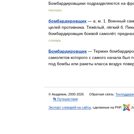
Бомбардировщики подразделяются на фро
техники
бомбардировщик
— а; м. 1. Военный са
целей противника. Тяжёлый, лёгкий б. Пик
бомбардировщик боевой самолёт, предн
словарь
Бомбардировщик
— Термин бомбардировщ
самолетов которого с самого начала был 
под бомбы или ракеты класса воздух пове
© Академик, 2000-2026
Обратная связь:
Техподдерж
👣 Путешествия
Экспорт словарей на сайты
, сделанные на PHP,
Jo