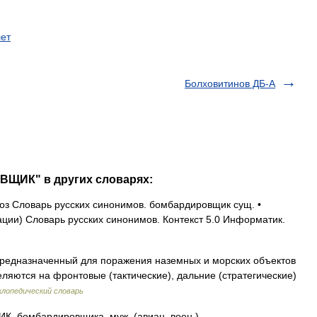
ет
Болховитинов ДБ-А
ВЩИК" в других словарях:
з Словарь русских синонимов. бомбардировщик сущ. •
ии) Словарь русских синонимов. Контекст 5.0 Информатик.
редназначенный для поражения наземных и морских объектов
ляются на фронтовые (тактические), дальние (стратегические)
лопедический словарь
бомбардировщика, муж. (авиац. воен.).