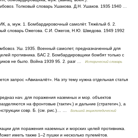
мбовоз. Толковый словарь Ушакова. Д.Н. Ушаков. 1935 1940 …
а, муж. 1. Бомбардировочный самолёт. Тяжёлый б. 2.
ый словарь Ожегова. С.И. Ожегов, Н.Ю. Шведова. 1949 1992
бомбовоз. Уш. 1935. Военный самолет, предназначенный для
елей противника. БАС 2. Бомбардировщики бомбят только с
иков не было. Война 1939 95. 2. разг …
Исторический словарь
ся запрос «Авианалёт». На эту тему нужна отдельная статья
редназ нач. для поражения наземных и мор. объектов
азделяются на фронтовые (тактич.) и дальние (стратегич.), а
онструкции совр. Б. (см. рис.)… …
Большой энциклопедический
ации для поражения наземных и морских целей противника.
ожет иметь также 1–2 пушки и несколько пулемётов.