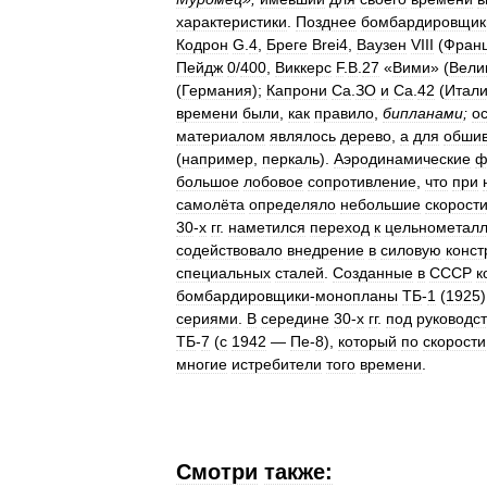
характеристики
.
Позднее
бомбардировщик
Кодрон
G
.
4
,
Бреге
Brei4
,
Ваузен
VIII
(
Фран
Пейдж
0
/
400
,
Виккерс
F
.
B
.
27
«
Вими
» (
Вели
(
Германия
);
Капрони
Са
.
ЗО
и
Са
.
42
(
Итал
времени
были
,
как
правило
,
бипланами
;
о
материалом
являлось
дерево
,
а
для
обшив
(
например
,
перкаль
).
Аэродинамические
ф
большое
лобовое
сопротивление
,
что
при
самолёта
определяло
небольшие
скорост
30
-
х
гг
.
наметился
переход
к
цельнометал
содействовало
внедрение
в
силовую
конст
специальных
сталей
.
Созданные
в
СССР
к
бомбардировщики
-
монопланы
ТБ
-
1
(
1925
сериями
.
В
середине
30
-
х
гг
.
под
руководс
ТБ
-
7
(
с
1942
—
Пе
-
8
),
который
по
скорости
многие
истребители
того
времени
.
Смотри
также: