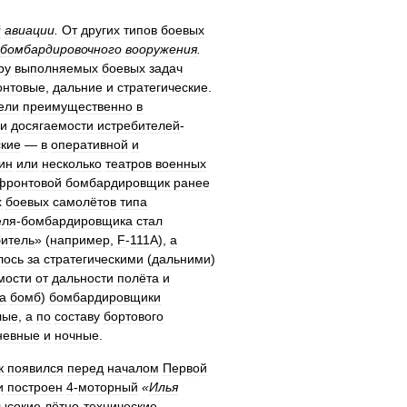
й
авиации
.
От
других
типов
боевых
бомбардировочного
вооружения
.
ру
выполняемых
боевых
задач
нтовые
,
дальние
и
стратегические
.
ели
преимущественно
в
и
досягаемости
истребителей
-
ские
—
в
оперативной
и
ин
или
несколько
театров
военных
фронтовой
бомбардировщик
ранее
х
боевых
самолётов
типа
еля
-
бомбардировщика
стал
битель
» (
например
,
F
-
111A
),
а
лось
за
стратегическими
(
дальними
)
мости
от
дальности
полёта
и
а
бомб
)
бомбардировщики
лые
,
а
по
составу
бортового
невные
и
ночные
.
к
появился
перед
началом
Первой
и
построен
4
-
моторный
«
Илья
ысокие
лётно
-
технические