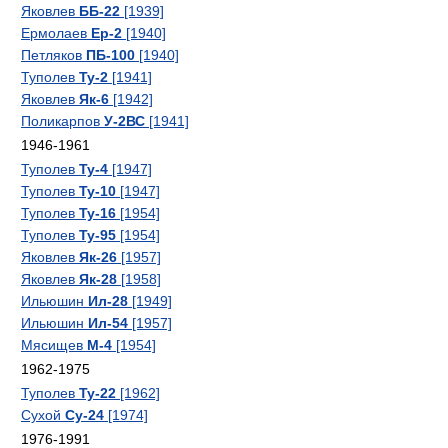
Яковлев
ББ-22
[1939]
Ермолаев
Ер-2
[1940]
Петляков
ПБ-100
[1940]
Туполев
Ту-2
[1941]
Яковлев
Як-6
[1942]
Поликарпов
У-2ВС
[1941]
1946-1961
Туполев
Ту-4
[1947]
Туполев
Ту-10
[1947]
Туполев
Ту-16
[1954]
Туполев
Ту-95
[1954]
Яковлев
Як-26
[1957]
Яковлев
Як-28
[1958]
Ильюшин
Ил-28
[1949]
Ильюшин
Ил-54
[1957]
Мясищев
М-4
[1954]
1962-1975
Туполев
Ту-22
[1962]
Сухой
Су-24
[1974]
1976-1991