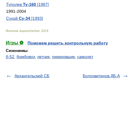
Туполев
Ту-160
[1987]
1991-2004
Сухой
Су-34
[1993]
Военная энциклопедия
.
2014
.
Игры ⚽
Поможем решить контрольную работу
Синонимы
:
б-52
,
бомбовоз
,
летчик
,
пикировщик
,
самолет
Архангельский СБ
Болховитинов ДБ-А