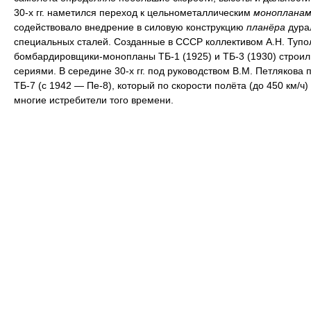
30-х гг. наметился переход к цельнометаллическим
монопланам
содействовало внедрение в силовую конструкцию
планёра
дура
специальных сталей. Созданные в СССР коллективом А.Н. Тупо
бомбардировщики-монопланы ТБ-1 (1925) и ТБ-3 (1930) строи
сериями. В середине 30-х гг. под руководством В.М. Петлякова 
ТБ-7 (с 1942 — Пе-8), который по скорости полёта (до 450 км/ч
многие истребители того времени.