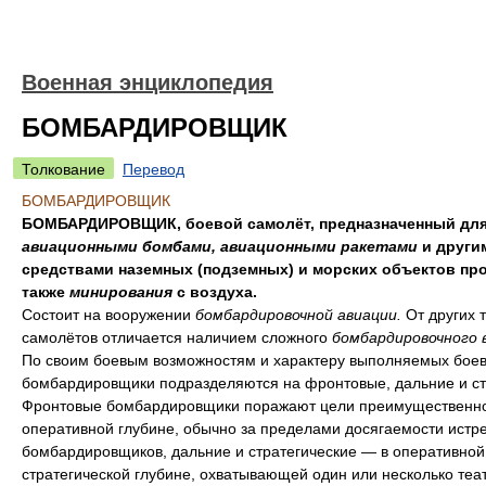
Военная энциклопедия
БОМБАРДИРОВЩИК
Толкование
Перевод
БОМБАРДИРОВЩИК
БОМБАРДИРОВЩИК, боевой самолёт, предназначенный для
авиационными бомбами, авиационными ракетами
и други
средствами наземных (подземных) и морских объектов про
также
минирования
с воздуха.
Состоит на вооружении
бомбардировочной авиации.
От других 
самолётов отличается наличием сложного
бомбардировочного 
По своим боевым возможностям и характеру выполняемых боев
бомбардировщики подразделяются на фронтовые, дальние и ст
Фронтовые бомбардировщики поражают цели преимущественно
оперативной глубине, обычно за пределами досягаемости истр
бомбардировщиков, дальние и стратегические — в оперативной
стратегической глубине, охватывающей один или несколько теа