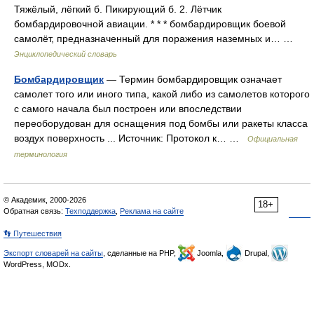
Тяжёлый, лёгкий б. Пикирующий б. 2. Лётчик
бомбардировочной авиации. * * * бомбардировщик боевой
самолёт, предназначенный для поражения наземных и… …
Энциклопедический словарь
Бомбардировщик
— Термин бомбардировщик означает
самолет того или иного типа, какой либо из самолетов которого
с самого начала был построен или впоследствии
переоборудован для оснащения под бомбы или ракеты класса
воздух поверхность ... Источник: Протокол к… …
Официальная
терминология
© Академик, 2000-2026
18+
Обратная связь:
Техподдержка
,
Реклама на сайте
👣 Путешествия
Экспорт словарей на сайты
, сделанные на PHP,
Joomla,
Drupal,
WordPress, MODx.