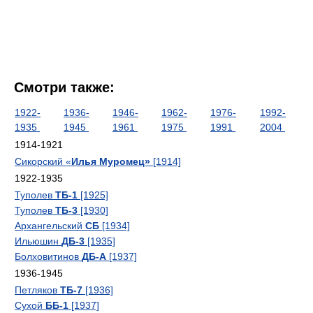
Смотри также:
1922-
1936-
1946-
1962-
1976-
1992-
1935
1945
1961
1975
1991
2004
1914-1921
Сикорский «
Илья Муромец»
[1914]
1922-1935
Туполев
ТБ-1
[1925]
Туполев
ТБ-3
[1930]
Архангельский
СБ
[1934]
Ильюшин
ДБ-3
[1935]
Болховитинов
ДБ-А
[1937]
1936-1945
Петляков
ТБ-7
[1936]
Сухой
ББ-1
[1937]