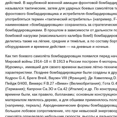
действий. В зарубежной военной авиации фронтовой бомбарди
назывался тактическим, затем для ударных боевых самолётов т
фронтового бомбардировщика и истребителя-бомбардировщика
употребляться термин «тактический истребитель» (например, F-
наименоване «бомбардировщик» сохранилось за стратегически
бомбардировщиками. В прошлом в зависимости от дальности п
бомбовой нагрузки (максимального калибра бомб) бомбардиро
делились также на лёгкие, средние и тяжёлые, а по составу бор
оборудования и времени действия — на дневные и ночные.
Как тип боевого самолёта бомбардировщик появился перед на
Мировой войны 1914–18 гг. В 1913 в России построен 4-моторн
Муромец»,
имевший для своего времени высокие лётно-технич
характеристики. Позднее бомбардировщики были созданы в дру
Кодрон G.4, Бреге Brei4, Ваузен VIII (Франция); Де Хэвилленд D.
Пейдж 0/400, Виккерс F.B.27 «Вими» (Великобритания); Гота G.4
(Германия); Капрони Са.ЗО и Са.42 (Италия) и др. По конструкци
времени были, как правило,
бипланами;
основным конструкцио
материалом являлось дерево, а для обшивки применялось пол
(например, перкаль). Аэродинамические формы бомбардировщ
большое лобовое сопротивление, что при невысокой энерговоо
самолёта определяло небольшие скорости, высоты и дальности 