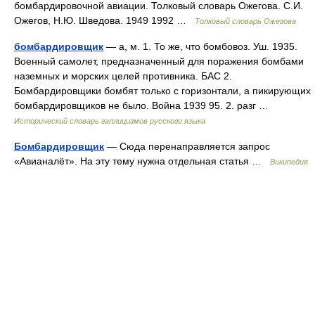
бомбардировочной авиации. Толковый словарь Ожегова. С.И.
Ожегов, Н.Ю. Шведова. 1949 1992 …
Толковый словарь Ожегова
бомбардировщик
— а, м. 1. То же, что бомбовоз. Уш. 1935.
Военный самолет, предназначенный для поражения бомбами
наземных и морских целей противника. БАС 2.
Бомбардировщики бомбят только с горизонтали, а пикирующих
бомбардировщиков не было. Война 1939 95. 2. разг …
Исторический словарь галлицизмов русского языка
Бомбардировщик
— Сюда перенаправляется запрос
«Авианалёт». На эту тему нужна отдельная статья …
Википедия