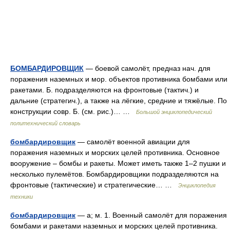
БОМБАРДИРОВЩИК
— боевой самолёт, предназ нач. для
поражения наземных и мор. объектов противника бомбами или
ракетами. Б. подразделяются на фронтовые (тактич.) и
дальние (стратегич.), а также на лёгкие, средние и тяжёлые. По
конструкции совр. Б. (см. рис.)… …
Большой энциклопедический
политехнический словарь
бомбардировщик
— самолёт военной авиации для
поражения наземных и морских целей противника. Основное
вооружение – бомбы и ракеты. Может иметь также 1–2 пушки и
несколько пулемётов. Бомбардировщики подразделяются на
фронтовые (тактические) и стратегические… …
Энциклопедия
техники
бомбардировщик
— а; м. 1. Военный самолёт для поражения
бомбами и ракетами наземных и морских целей противника.