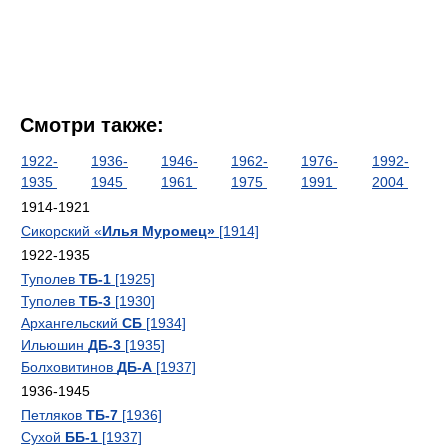
Смотри также:
1922-
1936-
1946-
1962-
1976-
1992-
1935
1945
1961
1975
1991
2004
1914-1921
Сикорский «
Илья Муромец»
[1914]
1922-1935
Туполев
ТБ-1
[1925]
Туполев
ТБ-3
[1930]
Архангельский
СБ
[1934]
Ильюшин
ДБ-3
[1935]
Болховитинов
ДБ-А
[1937]
1936-1945
Петляков
ТБ-7
[1936]
Сухой
ББ-1
[1937]