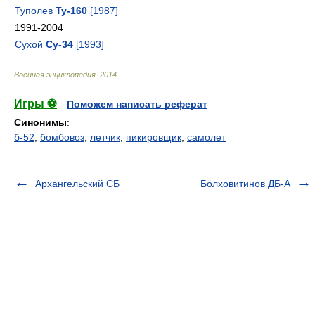
Туполев
Ту-160
[1987]
1991-2004
Сухой
Су-34
[1993]
Военная энциклопедия
.
2014
.
Игры ⚽
Поможем написать реферат
Синонимы
:
б-52
,
бомбовоз
,
летчик
,
пикировщик
,
самолет
Архангельский СБ
Болховитинов ДБ-А