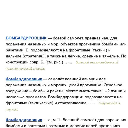
БОМБАРДИРОВЩИК
— боевой самолёт, предназ нач. для
поражения наземных и мор. объектов противника бомбами или
ракетами. Б. подразделяются на фронтовые (тактич.) и
дальние (стратегич.), а также на лёгкие, средние и тяжёлые. По
конструкции совр. Б. (см. рис.)… …
Большой энциклопедический
политехнический словарь
бомбардировщик
— самолёт военной авиации для
поражения наземных и морских целей противника. Основное
вооружение – бомбы и ракеты. Может иметь также 1–2 пушки и
несколько пулемётов. Бомбардировщики подразделяются на
фронтовые (тактические) и стратегические… …
Энциклопедия
техники
бомбардировщик
— а; м. 1. Военный самолёт для поражения
бомбами и ракетами наземных и морских целей противника.