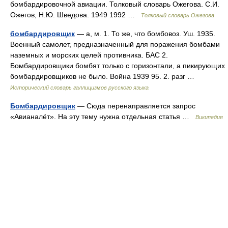
бомбардировочной авиации. Толковый словарь Ожегова. С.И.
Ожегов, Н.Ю. Шведова. 1949 1992 …
Толковый словарь Ожегова
бомбардировщик
— а, м. 1. То же, что бомбовоз. Уш. 1935.
Военный самолет, предназначенный для поражения бомбами
наземных и морских целей противника. БАС 2.
Бомбардировщики бомбят только с горизонтали, а пикирующих
бомбардировщиков не было. Война 1939 95. 2. разг …
Исторический словарь галлицизмов русского языка
Бомбардировщик
— Сюда перенаправляется запрос
«Авианалёт». На эту тему нужна отдельная статья …
Википедия