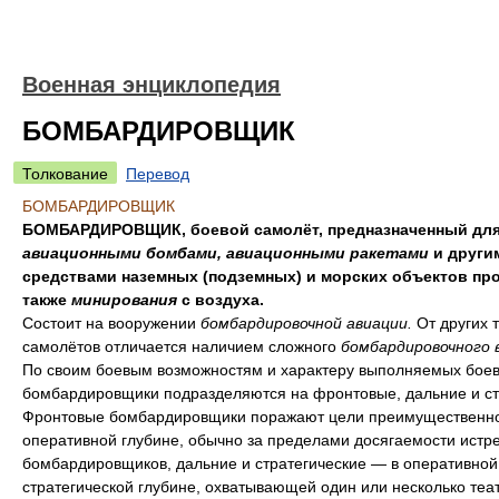
Военная энциклопедия
БОМБАРДИРОВЩИК
Толкование
Перевод
БОМБАРДИРОВЩИК
БОМБАРДИРОВЩИК, боевой самолёт, предназначенный для
авиационными бомбами, авиационными ракетами
и други
средствами наземных (подземных) и морских объектов про
также
минирования
с воздуха.
Состоит на вооружении
бомбардировочной авиации.
От других 
самолётов отличается наличием сложного
бомбардировочного 
По своим боевым возможностям и характеру выполняемых боев
бомбардировщики подразделяются на фронтовые, дальние и ст
Фронтовые бомбардировщики поражают цели преимущественно
оперативной глубине, обычно за пределами досягаемости истр
бомбардировщиков, дальние и стратегические — в оперативной
стратегической глубине, охватывающей один или несколько теа