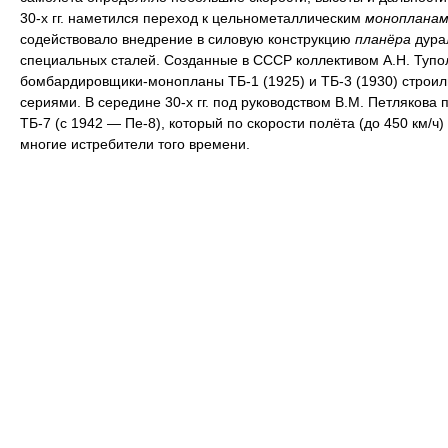
30-х гг. наметился переход к цельнометаллическим
монопланам
содействовало внедрение в силовую конструкцию
планёра
дура
специальных сталей. Созданные в СССР коллективом А.Н. Тупо
бомбардировщики-монопланы ТБ-1 (1925) и ТБ-3 (1930) строи
сериями. В середине 30-х гг. под руководством В.М. Петлякова 
ТБ-7 (с 1942 — Пе-8), который по скорости полёта (до 450 км/ч
многие истребители того времени.