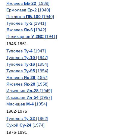
Яковлев
ББ-22
[1939]
Ермолаев
Ер-2
[1940]
Петляков
ПБ-100
[1940]
Туполев
Ту-2
[1941]
Яковлев
Як-6
[1942]
Поликарпов
У-2ВС
[1941]
1946-1961
Туполев
Ту-4
[1947]
Туполев
Ту-10
[1947]
Туполев
Ту-16
[1954]
Туполев
Ту-95
[1954]
Яковлев
Як-26
[1957]
Яковлев
Як-28
[1958]
Ильюшин
Ил-28
[1949]
Ильюшин
Ил-54
[1957]
Мясищев
М-4
[1954]
1962-1975
Туполев
Ту-22
[1962]
Сухой
Су-24
[1974]
1976-1991