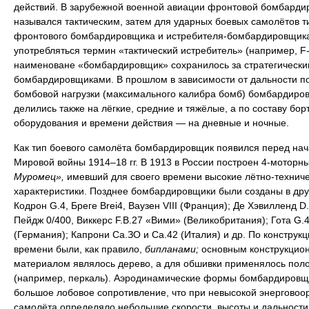
действий. В зарубежной военной авиации фронтовой бомбарди
назывался тактическим, затем для ударных боевых самолётов т
фронтового бомбардировщика и истребителя-бомбардировщика
употребляться термин «тактический истребитель» (например, F-
наименоване «бомбардировщик» сохранилось за стратегически
бомбардировщиками. В прошлом в зависимости от дальности п
бомбовой нагрузки (максимального калибра бомб) бомбардиро
делились также на лёгкие, средние и тяжёлые, а по составу бор
оборудования и времени действия — на дневные и ночные.
Как тип боевого самолёта бомбардировщик появился перед на
Мировой войны 1914–18 гг. В 1913 в России построен 4-моторн
Муромец»,
имевший для своего времени высокие лётно-технич
характеристики. Позднее бомбардировщики были созданы в дру
Кодрон G.4, Бреге Brei4, Ваузен VIII (Франция); Де Хэвилленд D.
Пейдж 0/400, Виккерс F.B.27 «Вими» (Великобритания); Гота G.4
(Германия); Капрони Са.ЗО и Са.42 (Италия) и др. По конструкци
времени были, как правило,
бипланами;
основным конструкцио
материалом являлось дерево, а для обшивки применялось пол
(например, перкаль). Аэродинамические формы бомбардировщ
большое лобовое сопротивление, что при невысокой энерговоо
самолёта определяло небольшие скорости, высоты и дальности 