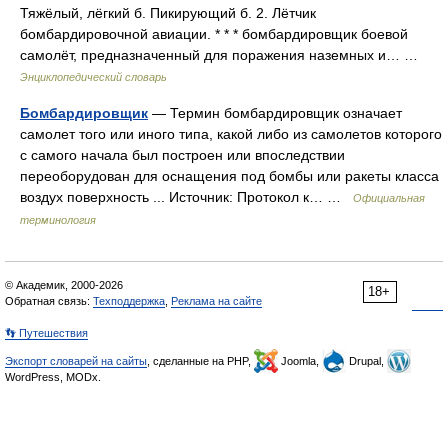
Тяжёлый, лёгкий б. Пикирующий б. 2. Лётчик
бомбардировочной авиации. * * * бомбардировщик боевой
самолёт, предназначенный для поражения наземных и… …
Энциклопедический словарь
Бомбардировщик
— Термин бомбардировщик означает
самолет того или иного типа, какой либо из самолетов которого
с самого начала был построен или впоследствии
переоборудован для оснащения под бомбы или ракеты класса
воздух поверхность ... Источник: Протокол к… …
Официальная
терминология
© Академик, 2000-2026
18+
Обратная связь:
Техподдержка
,
Реклама на сайте
👣 Путешествия
Экспорт словарей на сайты
, сделанные на PHP,
Joomla,
Drupal,
WordPress, MODx.