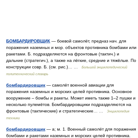
БОМБАРДИРОВЩИК
— боевой самолёт, предназ нач. для
поражения наземных и мор. объектов противника бомбами или
ракетами. Б. подразделяются на фронтовые (тактич.) и
дальние (стратегич.), а также на лёгкие, средние и тяжёлые. По
конструкции совр. Б. (см. рис.)… …
Большой энциклопедический
политехнический словарь
бомбардировщик
— самолёт военной авиации для
поражения наземных и морских целей противника. Основное
вооружение – бомбы и ракеты. Может иметь также 1–2 пушки и
несколько пулемётов. Бомбардировщики подразделяются на
фронтовые (тактические) и стратегические… …
Энциклопедия
техники
бомбардировщик
— а; м. 1. Военный самолёт для поражения
бомбами и ракетами наземных и морских целей противника.