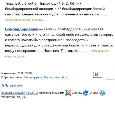
Тяжёлый, лёгкий б. Пикирующий б. 2. Лётчик
бомбардировочной авиации. * * * бомбардировщик боевой
самолёт, предназначенный для поражения наземных и… …
Энциклопедический словарь
Бомбардировщик
— Термин бомбардировщик означает
самолет того или иного типа, какой либо из самолетов которого
с самого начала был построен или впоследствии
переоборудован для оснащения под бомбы или ракеты класса
воздух поверхность ... Источник: Протокол к… …
Официальная
терминология
© Академик, 2000-2026
18+
Обратная связь:
Техподдержка
,
Реклама на сайте
👣 Путешествия
Экспорт словарей на сайты
, сделанные на PHP,
Joomla,
Drupal,
WordPress, MODx.