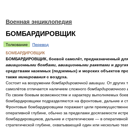
Военная энциклопедия
БОМБАРДИРОВЩИК
Толкование
Перевод
БОМБАРДИРОВЩИК
БОМБАРДИРОВЩИК, боевой самолёт, предназначенный для
авиационными бомбами, авиационными ракетами
и други
средствами наземных (подземных) и морских объектов про
также
минирования
с воздуха.
Состоит на вооружении
бомбардировочной авиации.
От других 
самолётов отличается наличием сложного
бомбардировочного 
По своим боевым возможностям и характеру выполняемых боев
бомбардировщики подразделяются на фронтовые, дальние и ст
Фронтовые бомбардировщики поражают цели преимущественно
оперативной глубине, обычно за пределами досягаемости истр
бомбардировщиков, дальние и стратегические — в оперативной
стратегической глубине, охватывающей один или несколько теа