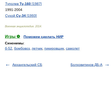
Туполев
Ту-160
[1987]
1991-2004
Сухой
Су-34
[1993]
Военная энциклопедия
.
2014
.
Игры ⚽
Поможем сделать НИР
Синонимы
:
б-52
,
бомбовоз
,
летчик
,
пикировщик
,
самолет
Архангельский СБ
Болховитинов ДБ-А