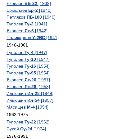
Яковлев
ББ-22
[1939]
Ермолаев
Ер-2
[1940]
Петляков
ПБ-100
[1940]
Туполев
Ту-2
[1941]
Яковлев
Як-6
[1942]
Поликарпов
У-2ВС
[1941]
1946-1961
Туполев
Ту-4
[1947]
Туполев
Ту-10
[1947]
Туполев
Ту-16
[1954]
Туполев
Ту-95
[1954]
Яковлев
Як-26
[1957]
Яковлев
Як-28
[1958]
Ильюшин
Ил-28
[1949]
Ильюшин
Ил-54
[1957]
Мясищев
М-4
[1954]
1962-1975
Туполев
Ту-22
[1962]
Сухой
Су-24
[1974]
1976-1991