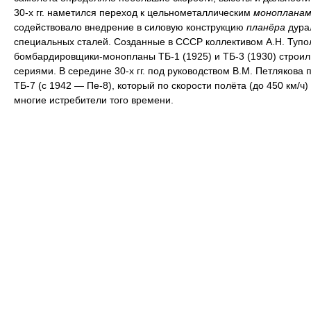
30-х гг. наметился переход к цельнометаллическим
монопланам
содействовало внедрение в силовую конструкцию
планёра
дура
специальных сталей. Созданные в СССР коллективом А.Н. Тупо
бомбардировщики-монопланы ТБ-1 (1925) и ТБ-3 (1930) строи
сериями. В середине 30-х гг. под руководством В.М. Петлякова 
ТБ-7 (с 1942 — Пе-8), который по скорости полёта (до 450 км/ч
многие истребители того времени.