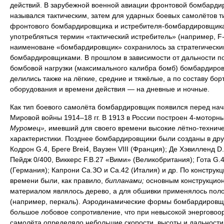
действий. В зарубежной военной авиации фронтовой бомбарди
назывался тактическим, затем для ударных боевых самолётов т
фронтового бомбардировщика и истребителя-бомбардировщика
употребляться термин «тактический истребитель» (например, F-
наименоване «бомбардировщик» сохранилось за стратегически
бомбардировщиками. В прошлом в зависимости от дальности п
бомбовой нагрузки (максимального калибра бомб) бомбардиро
делились также на лёгкие, средние и тяжёлые, а по составу бор
оборудования и времени действия — на дневные и ночные.
Как тип боевого самолёта бомбардировщик появился перед на
Мировой войны 1914–18 гг. В 1913 в России построен 4-моторн
Муромец»,
имевший для своего времени высокие лётно-технич
характеристики. Позднее бомбардировщики были созданы в дру
Кодрон G.4, Бреге Brei4, Ваузен VIII (Франция); Де Хэвилленд D.
Пейдж 0/400, Виккерс F.B.27 «Вими» (Великобритания); Гота G.4
(Германия); Капрони Са.ЗО и Са.42 (Италия) и др. По конструкци
времени были, как правило,
бипланами;
основным конструкцио
материалом являлось дерево, а для обшивки применялось пол
(например, перкаль). Аэродинамические формы бомбардировщ
большое лобовое сопротивление, что при невысокой энерговоо
самолёта определяло небольшие скорости, высоты и дальности 