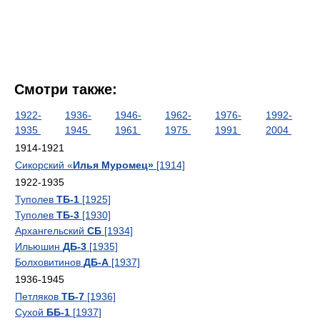
Смотри также:
1922-
1936-
1946-
1962-
1976-
1992-
1935
1945
1961
1975
1991
2004
1914-1921
Сикорский «
Илья Муромец»
[1914]
1922-1935
Туполев
ТБ-1
[1925]
Туполев
ТБ-3
[1930]
Архангельский
СБ
[1934]
Ильюшин
ДБ-3
[1935]
Болховитинов
ДБ-А
[1937]
1936-1945
Петляков
ТБ-7
[1936]
Сухой
ББ-1
[1937]