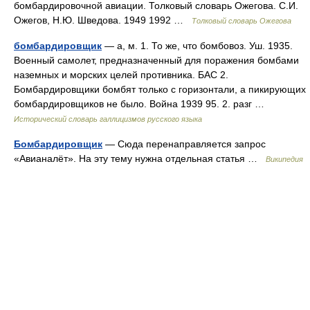
бомбардировочной авиации. Толковый словарь Ожегова. С.И.
Ожегов, Н.Ю. Шведова. 1949 1992 …
Толковый словарь Ожегова
бомбардировщик
— а, м. 1. То же, что бомбовоз. Уш. 1935.
Военный самолет, предназначенный для поражения бомбами
наземных и морских целей противника. БАС 2.
Бомбардировщики бомбят только с горизонтали, а пикирующих
бомбардировщиков не было. Война 1939 95. 2. разг …
Исторический словарь галлицизмов русского языка
Бомбардировщик
— Сюда перенаправляется запрос
«Авианалёт». На эту тему нужна отдельная статья …
Википедия