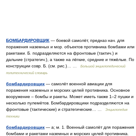
БОМБАРДИРОВЩИК
— боевой самолёт, предназ нач. для
поражения наземных и мор. объектов противника бомбами или
ракетами. Б. подразделяются на фронтовые (тактич.) и
дальние (стратегич.), а также на лёгкие, средние и тяжёлые. По
конструкции совр. Б. (см. рис.)… …
Большой энциклопедический
политехнический словарь
бомбардировщик
— самолёт военной авиации для
поражения наземных и морских целей противника. Основное
вооружение – бомбы и ракеты. Может иметь также 1–2 пушки и
несколько пулемётов. Бомбардировщики подразделяются на
фронтовые (тактические) и стратегические… …
Энциклопедия
техники
бомбардировщик
— а; м. 1. Военный самолёт для поражения
бомбами и ракетами наземных и морских целей противника.