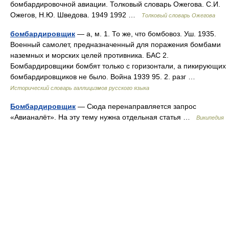
бомбардировочной авиации. Толковый словарь Ожегова. С.И.
Ожегов, Н.Ю. Шведова. 1949 1992 …
Толковый словарь Ожегова
бомбардировщик
— а, м. 1. То же, что бомбовоз. Уш. 1935.
Военный самолет, предназначенный для поражения бомбами
наземных и морских целей противника. БАС 2.
Бомбардировщики бомбят только с горизонтали, а пикирующих
бомбардировщиков не было. Война 1939 95. 2. разг …
Исторический словарь галлицизмов русского языка
Бомбардировщик
— Сюда перенаправляется запрос
«Авианалёт». На эту тему нужна отдельная статья …
Википедия