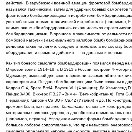
действий. В зарубежной военной авиации фронтовой бомбарди
назывался тактическим, затем для ударных боевых самолётов т
фронтового бомбардировщика и истребителя-бомбардировщика
употребляться термин «тактический истребитель» (например, F-
наименоване «бомбардировщик» сохранилось за стратегически
бомбардировщиками. В прошлом в зависимости от дальности п
бомбовой нагрузки (максимального калибра бомб) бомбардиро
делились также на лёгкие, средние и тяжёлые, а по составу бор
оборудования и времени действия — на дневные и ночные.
Как тип боевого самолёта бомбардировщик появился перед на
Мировой войны 1914–18 гг. В 1913 в России построен 4-моторн
Муромец»,
имевший для своего времени высокие лётно-технич
характеристики. Позднее бомбардировщики были созданы в дру
Кодрон G.4, Бреге Brei4, Ваузен VIII (Франция); Де Хэвилленд D.
Пейдж 0/400, Виккерс F.B.27 «Вими» (Великобритания); Гота G.4
(Германия); Капрони Са.ЗО и Са.42 (Италия) и др. По конструкци
времени были, как правило,
бипланами;
основным конструкцио
материалом являлось дерево, а для обшивки применялось пол
(например, перкаль). Аэродинамические формы бомбардировщ
большое лобовое сопротивление, что при невысокой энерговоо
самолёта определяло небольшие скорости, высоты и дальности 