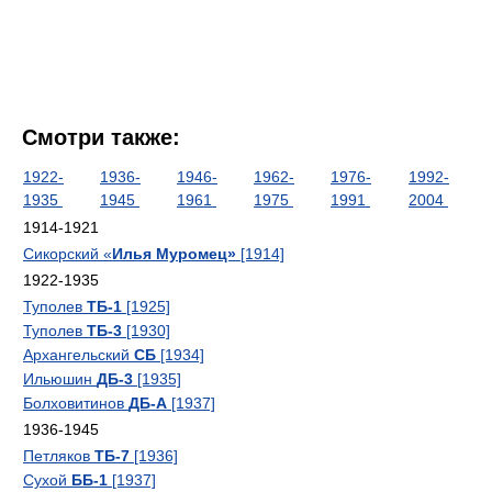
Смотри также:
1922-
1936-
1946-
1962-
1976-
1992-
1935
1945
1961
1975
1991
2004
1914-1921
Сикорский «
Илья Муромец»
[1914]
1922-1935
Туполев
ТБ-1
[1925]
Туполев
ТБ-3
[1930]
Архангельский
СБ
[1934]
Ильюшин
ДБ-3
[1935]
Болховитинов
ДБ-А
[1937]
1936-1945
Петляков
ТБ-7
[1936]
Сухой
ББ-1
[1937]