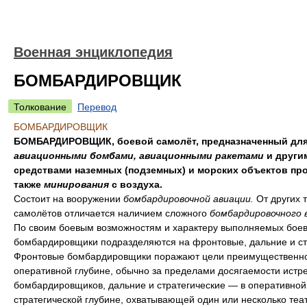
Военная энциклопедия
БОМБАРДИРОВЩИК
Толкование
Перевод
БОМБАРДИРОВЩИК
БОМБАРДИРОВЩИК, боевой самолёт, предназначенный для
авиационными бомбами, авиационными ракетами
и други
средствами наземных (подземных) и морских объектов про
также
минирования
с воздуха.
Состоит на вооружении
бомбардировочной авиации.
От других 
самолётов отличается наличием сложного
бомбардировочного 
По своим боевым возможностям и характеру выполняемых боев
бомбардировщики подразделяются на фронтовые, дальние и ст
Фронтовые бомбардировщики поражают цели преимущественно
оперативной глубине, обычно за пределами досягаемости истр
бомбардировщиков, дальние и стратегические — в оперативной
стратегической глубине, охватывающей один или несколько теа