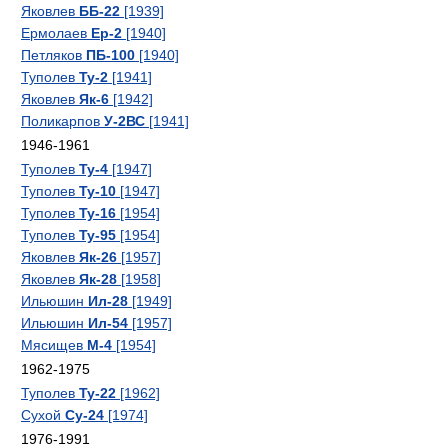
Яковлев
ББ-22
[1939]
Ермолаев
Ер-2
[1940]
Петляков
ПБ-100
[1940]
Туполев
Ту-2
[1941]
Яковлев
Як-6
[1942]
Поликарпов
У-2ВС
[1941]
1946-1961
Туполев
Ту-4
[1947]
Туполев
Ту-10
[1947]
Туполев
Ту-16
[1954]
Туполев
Ту-95
[1954]
Яковлев
Як-26
[1957]
Яковлев
Як-28
[1958]
Ильюшин
Ил-28
[1949]
Ильюшин
Ил-54
[1957]
Мясищев
М-4
[1954]
1962-1975
Туполев
Ту-22
[1962]
Сухой
Су-24
[1974]
1976-1991