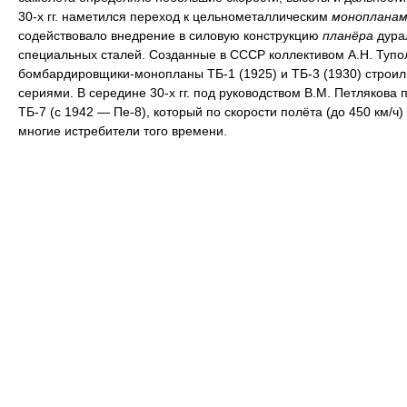
30-х гг. наметился переход к цельнометаллическим
монопланам
содействовало внедрение в силовую конструкцию
планёра
дура
специальных сталей. Созданные в СССР коллективом А.Н. Тупо
бомбардировщики-монопланы ТБ-1 (1925) и ТБ-3 (1930) строи
сериями. В середине 30-х гг. под руководством В.М. Петлякова 
ТБ-7 (с 1942 — Пе-8), который по скорости полёта (до 450 км/ч
многие истребители того времени.