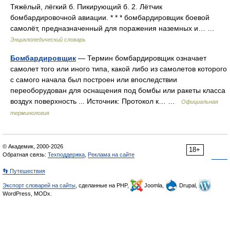
Тяжёлый, лёгкий б. Пикирующий б. 2. Лётчик
бомбардировочной авиации. * * * бомбардировщик боевой
самолёт, предназначенный для поражения наземных и… …
Энциклопедический словарь
Бомбардировщик
— Термин бомбардировщик означает
самолет того или иного типа, какой либо из самолетов которого
с самого начала был построен или впоследствии
переоборудован для оснащения под бомбы или ракеты класса
воздух поверхность ... Источник: Протокол к… …
Официальная
терминология
© Академик, 2000-2026
18+
Обратная связь:
Техподдержка
,
Реклама на сайте
👣 Путешествия
Экспорт словарей на сайты
, сделанные на PHP,
Joomla,
Drupal,
WordPress, MODx.