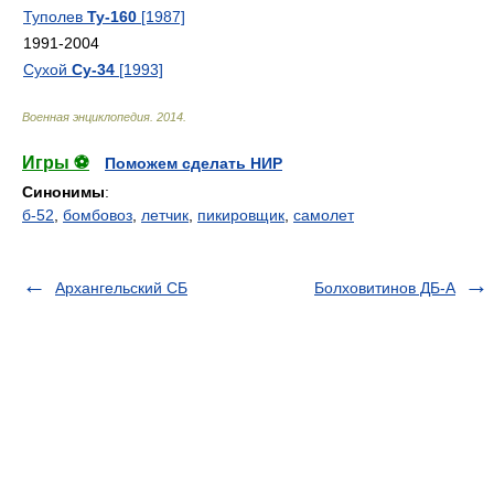
Туполев
Ту-160
[1987]
1991-2004
Сухой
Су-34
[1993]
Военная энциклопедия
.
2014
.
Игры ⚽
Поможем сделать НИР
Синонимы
:
б-52
,
бомбовоз
,
летчик
,
пикировщик
,
самолет
Архангельский СБ
Болховитинов ДБ-А