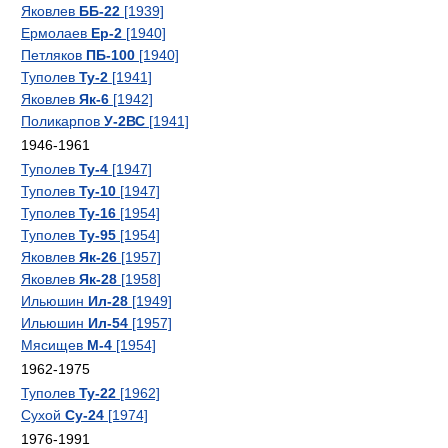
Яковлев
ББ-22
[1939]
Ермолаев
Ер-2
[1940]
Петляков
ПБ-100
[1940]
Туполев
Ту-2
[1941]
Яковлев
Як-6
[1942]
Поликарпов
У-2ВС
[1941]
1946-1961
Туполев
Ту-4
[1947]
Туполев
Ту-10
[1947]
Туполев
Ту-16
[1954]
Туполев
Ту-95
[1954]
Яковлев
Як-26
[1957]
Яковлев
Як-28
[1958]
Ильюшин
Ил-28
[1949]
Ильюшин
Ил-54
[1957]
Мясищев
М-4
[1954]
1962-1975
Туполев
Ту-22
[1962]
Сухой
Су-24
[1974]
1976-1991