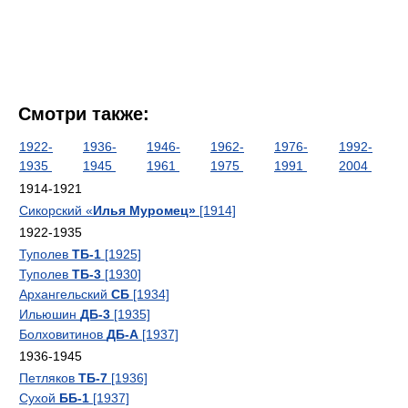
Смотри также:
1922-
1936-
1946-
1962-
1976-
1992-
1935
1945
1961
1975
1991
2004
1914-1921
Сикорский «
Илья Муромец»
[1914]
1922-1935
Туполев
ТБ-1
[1925]
Туполев
ТБ-3
[1930]
Архангельский
СБ
[1934]
Ильюшин
ДБ-3
[1935]
Болховитинов
ДБ-А
[1937]
1936-1945
Петляков
ТБ-7
[1936]
Сухой
ББ-1
[1937]