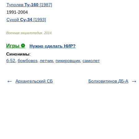
Туполев
Ту-160
[1987]
1991-2004
Сухой
Су-34
[1993]
Военная энциклопедия
.
2014
.
Игры ⚽
Нужно сделать НИР?
Синонимы
:
б-52
,
бомбовоз
,
летчик
,
пикировщик
,
самолет
Архангельский СБ
Болховитинов ДБ-А