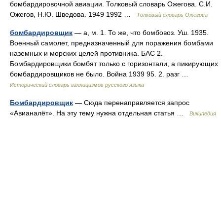
бомбардировочной авиации. Толковый словарь Ожегова. С.И.
Ожегов, Н.Ю. Шведова. 1949 1992 …
Толковый словарь Ожегова
бомбардировщик
— а, м. 1. То же, что бомбовоз. Уш. 1935.
Военный самолет, предназначенный для поражения бомбами
наземных и морских целей противника. БАС 2.
Бомбардировщики бомбят только с горизонтали, а пикирующих
бомбардировщиков не было. Война 1939 95. 2. разг …
Исторический словарь галлицизмов русского языка
Бомбардировщик
— Сюда перенаправляется запрос
«Авианалёт». На эту тему нужна отдельная статья …
Википедия