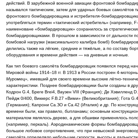
действий. В зарубежной военной авиации фронтовой бомбарди
назывался тактическим, затем для ударных боевых самолётов т
фронтового бомбардировщика и истребителя-бомбардировщика
употребляться термин «тактический истребитель» (например, F-
наименоване «бомбардировщик» сохранилось за стратегически
бомбардировщиками. В прошлом в зависимости от дальности п
бомбовой нагрузки (максимального калибра бомб) бомбардиро
делились также на лёгкие, средние и тяжёлые, а по составу бор
оборудования и времени действия — на дневные и ночные.
Как тип боевого самолёта бомбардировщик появился перед на
Мировой войны 1914–18 гг. В 1913 в России построен 4-моторн
Муромец»,
имевший для своего времени высокие лётно-технич
характеристики. Позднее бомбардировщики были созданы в дру
Кодрон G.4, Бреге Brei4, Ваузен VIII (Франция); Де Хэвилленд D.
Пейдж 0/400, Виккерс F.B.27 «Вими» (Великобритания); Гота G.4
(Германия); Капрони Са.ЗО и Са.42 (Италия) и др. По конструкци
времени были, как правило,
бипланами;
основным конструкцио
материалом являлось дерево, а для обшивки применялось пол
(например, перкаль). Аэродинамические формы бомбардировщ
большое лобовое сопротивление, что при невысокой энерговоо
самолёта определяло небольшие скорости, высоты и дальности 