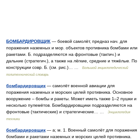
БОМБАРДИРОВЩИК
— боевой самолёт, предназ нач. для
поражения наземных и мор. объектов противника бомбами или
ракетами. Б. подразделяются на фронтовые (тактич.) и
дальние (стратегич.), а также на лёгкие, средние и тяжёлые. По
конструкции совр. Б. (см. рис.)… …
Большой энциклопедический
политехнический словарь
бомбардировщик
— самолёт военной авиации для
поражения наземных и морских целей противника. Основное
вооружение – бомбы и ракеты. Может иметь также 1–2 пушки и
несколько пулемётов. Бомбардировщики подразделяются на
фронтовые (тактические) и стратегические… …
Энциклопедия
техники
бомбардировщик
— а; м. 1. Военный самолёт для поражения
бомбами и ракетами наземных и морских целей противника.