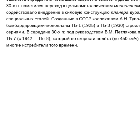
30-х гг. наметился переход к цельнометаллическим
монопланам
содействовало внедрение в силовую конструкцию
планёра
дура
специальных сталей. Созданные в СССР коллективом А.Н. Тупо
бомбардировщики-монопланы ТБ-1 (1925) и ТБ-3 (1930) строи
сериями. В середине 30-х гг. под руководством В.М. Петлякова 
ТБ-7 (с 1942 — Пе-8), который по скорости полёта (до 450 км/ч
многие истребители того времени.