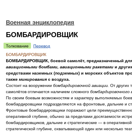
Военная энциклопедия
БОМБАРДИРОВЩИК
Толкование
Перевод
БОМБАРДИРОВЩИК
БОМБАРДИРОВЩИК, боевой самолёт, предназначенный для
авиационными бомбами, авиационными ракетами
и други
средствами наземных (подземных) и морских объектов про
также
минирования
с воздуха.
Состоит на вооружении
бомбардировочной авиации.
От других 
самолётов отличается наличием сложного
бомбардировочного 
По своим боевым возможностям и характеру выполняемых боев
бомбардировщики подразделяются на фронтовые, дальние и ст
Фронтовые бомбардировщики поражают цели преимущественно
оперативной глубине, обычно за пределами досягаемости истр
бомбардировщиков, дальние и стратегические — в оперативной
стратегической глубине, охватывающей один или несколько теа