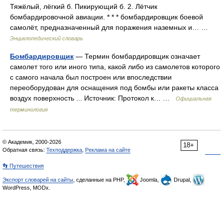
Тяжёлый, лёгкий б. Пикирующий б. 2. Лётчик
бомбардировочной авиации. * * * бомбардировщик боевой
самолёт, предназначенный для поражения наземных и… …
Энциклопедический словарь
Бомбардировщик
— Термин бомбардировщик означает
самолет того или иного типа, какой либо из самолетов которого
с самого начала был построен или впоследствии
переоборудован для оснащения под бомбы или ракеты класса
воздух поверхность ... Источник: Протокол к… …
Официальная
терминология
© Академик, 2000-2026
18+
Обратная связь:
Техподдержка
,
Реклама на сайте
👣 Путешествия
Экспорт словарей на сайты
, сделанные на PHP,
Joomla,
Drupal,
WordPress, MODx.