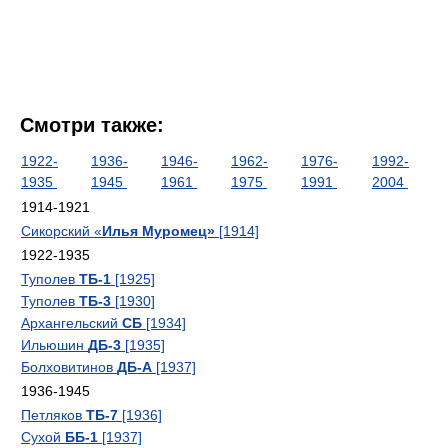
Смотри также:
1922-
1936-
1946-
1962-
1976-
1992-
1935
1945
1961
1975
1991
2004
1914-1921
Сикорский «
Илья Муромец»
[1914]
1922-1935
Туполев
ТБ-1
[1925]
Туполев
ТБ-3
[1930]
Архангельский
СБ
[1934]
Ильюшин
ДБ-3
[1935]
Болховитинов
ДБ-А
[1937]
1936-1945
Петляков
ТБ-7
[1936]
Сухой
ББ-1
[1937]