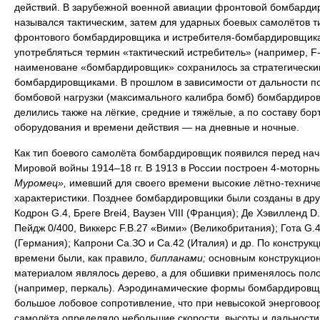
действий. В зарубежной военной авиации фронтовой бомбарди
назывался тактическим, затем для ударных боевых самолётов т
фронтового бомбардировщика и истребителя-бомбардировщика
употребляться термин «тактический истребитель» (например, F-
наименоване «бомбардировщик» сохранилось за стратегически
бомбардировщиками. В прошлом в зависимости от дальности п
бомбовой нагрузки (максимального калибра бомб) бомбардиро
делились также на лёгкие, средние и тяжёлые, а по составу бор
оборудования и времени действия — на дневные и ночные.
Как тип боевого самолёта бомбардировщик появился перед на
Мировой войны 1914–18 гг. В 1913 в России построен 4-моторн
Муромец»,
имевший для своего времени высокие лётно-технич
характеристики. Позднее бомбардировщики были созданы в дру
Кодрон G.4, Бреге Brei4, Ваузен VIII (Франция); Де Хэвилленд D.
Пейдж 0/400, Виккерс F.B.27 «Вими» (Великобритания); Гота G.4
(Германия); Капрони Са.ЗО и Са.42 (Италия) и др. По конструкци
времени были, как правило,
бипланами;
основным конструкцио
материалом являлось дерево, а для обшивки применялось пол
(например, перкаль). Аэродинамические формы бомбардировщ
большое лобовое сопротивление, что при невысокой энерговоо
самолёта определяло небольшие скорости, высоты и дальности 