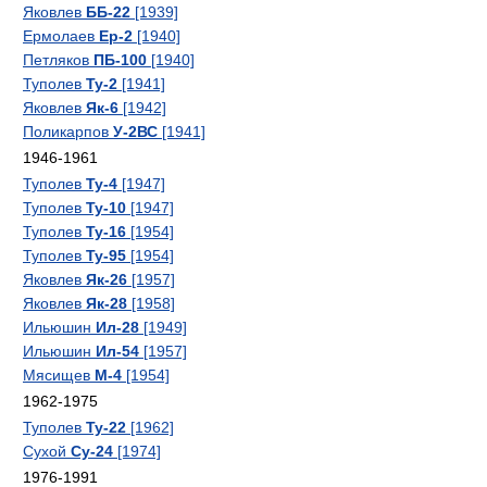
Яковлев
ББ-22
[1939]
Ермолаев
Ер-2
[1940]
Петляков
ПБ-100
[1940]
Туполев
Ту-2
[1941]
Яковлев
Як-6
[1942]
Поликарпов
У-2ВС
[1941]
1946-1961
Туполев
Ту-4
[1947]
Туполев
Ту-10
[1947]
Туполев
Ту-16
[1954]
Туполев
Ту-95
[1954]
Яковлев
Як-26
[1957]
Яковлев
Як-28
[1958]
Ильюшин
Ил-28
[1949]
Ильюшин
Ил-54
[1957]
Мясищев
М-4
[1954]
1962-1975
Туполев
Ту-22
[1962]
Сухой
Су-24
[1974]
1976-1991