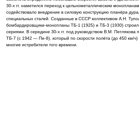
30-х гг. наметился переход к цельнометаллическим
монопланам
содействовало внедрение в силовую конструкцию
планёра
дура
специальных сталей. Созданные в СССР коллективом А.Н. Тупо
бомбардировщики-монопланы ТБ-1 (1925) и ТБ-3 (1930) строи
сериями. В середине 30-х гг. под руководством В.М. Петлякова 
ТБ-7 (с 1942 — Пе-8), который по скорости полёта (до 450 км/ч
многие истребители того времени.