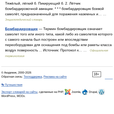
Тяжёлый, лёгкий б. Пикирующий б. 2. Лётчик
бомбардировочной авиации. * * * бомбардировщик боевой
самолёт, предназначенный для поражения наземных и… …
Энциклопедический словарь
Бомбардировщик
— Термин бомбардировщик означает
самолет того или иного типа, какой либо из самолетов которого
с самого начала был построен или впоследствии
переоборудован для оснащения под бомбы или ракеты класса
воздух поверхность ... Источник: Протокол к… …
Официальная
терминология
© Академик, 2000-2026
18+
Обратная связь:
Техподдержка
,
Реклама на сайте
👣 Путешествия
Экспорт словарей на сайты
, сделанные на PHP,
Joomla,
Drupal,
WordPress, MODx.