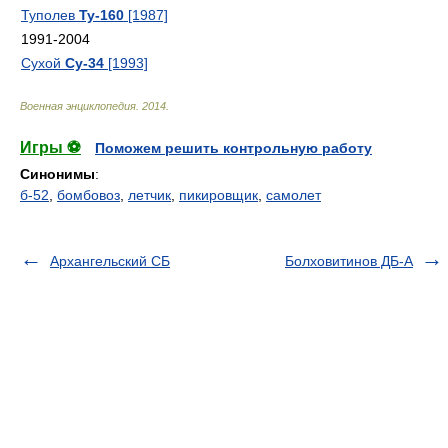
Туполев
Ту-160
[1987]
1991-2004
Сухой
Су-34
[1993]
Военная энциклопедия
.
2014
.
Игры ⚽
Поможем решить контрольную работу
Синонимы
:
б-52
,
бомбовоз
,
летчик
,
пикировщик
,
самолет
Архангельский СБ
Болховитинов ДБ-А