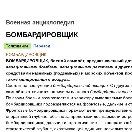
Военная энциклопедия
БОМБАРДИРОВЩИК
Толкование
Перевод
БОМБАРДИРОВЩИК
БОМБАРДИРОВЩИК, боевой самолёт, предназначенный для
авиационными бомбами, авиационными ракетами
и други
средствами наземных (подземных) и морских объектов про
также
минирования
с воздуха.
Состоит на вооружении
бомбардировочной авиации.
От других 
самолётов отличается наличием сложного
бомбардировочного 
По своим боевым возможностям и характеру выполняемых боев
бомбардировщики подразделяются на фронтовые, дальние и ст
Фронтовые бомбардировщики поражают цели преимущественно
оперативной глубине, обычно за пределами досягаемости истр
бомбардировщиков, дальние и стратегические — в оперативной
стратегической глубине, охватывающей один или несколько теа