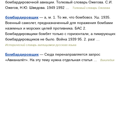
бомбардировочной авиации. Толковый словарь Ожегова. С.И.
Ожегов, Н.Ю. Шведова. 1949 1992 …
Толковый словарь Ожегова
бомбардировщик
— а, м. 1. То же, что бомбовоз. Уш. 1935.
Военный самолет, предназначенный для поражения бомбами
наземных и морских целей противника. БАС 2.
Бомбардировщики бомбят только с горизонтали, а пикирующих
бомбардировщиков не было. Война 1939 95. 2. разг …
Исторический словарь галлицизмов русского языка
Бомбардировщик
— Сюда перенаправляется запрос
«Авианалёт». На эту тему нужна отдельная статья …
Википедия