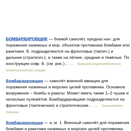
БОМБАРДИРОВЩИК
— боевой самолёт, предназ нач. для
поражения наземных и мор. объектов противника бомбами или
ракетами. Б. подразделяются на фронтовые (тактич.) и
дальние (стратегич.), а также на лёгкие, средние и тяжёлые. По
конструкции совр. Б. (см. рис.)… …
Большой энциклопедический
политехнический словарь
бомбардировщик
— самолёт военной авиации для
поражения наземных и морских целей противника. Основное
вооружение – бомбы и ракеты. Может иметь также 1–2 пушки и
несколько пулемётов. Бомбардировщики подразделяются на
фронтовые (тактические) и стратегические… …
Энциклопедия
техники
бомбардировщик
— а; м. 1. Военный самолёт для поражения
бомбами и ракетами наземных и морских целей противника.