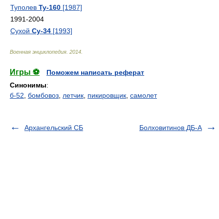
Туполев
Ту-160
[1987]
1991-2004
Сухой
Су-34
[1993]
Военная энциклопедия
.
2014
.
Игры ⚽
Поможем написать реферат
Синонимы
:
б-52
,
бомбовоз
,
летчик
,
пикировщик
,
самолет
Архангельский СБ
Болховитинов ДБ-А