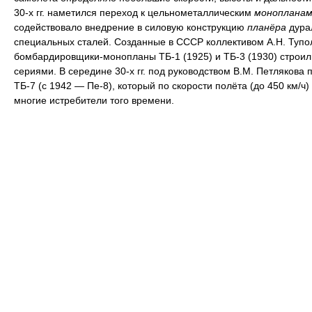
30-х гг. наметился переход к цельнометаллическим
монопланам
содействовало внедрение в силовую конструкцию
планёра
дура
специальных сталей. Созданные в СССР коллективом А.Н. Тупо
бомбардировщики-монопланы ТБ-1 (1925) и ТБ-3 (1930) строи
сериями. В середине 30-х гг. под руководством В.М. Петлякова 
ТБ-7 (с 1942 — Пе-8), который по скорости полёта (до 450 км/ч
многие истребители того времени.