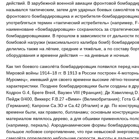
действий. В зарубежной военной авиации фронтовой бомбарди
назывался тактическим, затем для ударных боевых самолётов т
фронтового бомбардировщика и истребителя-бомбардировщика
употребляться термин «тактический истребитель» (например, F-
наименоване «бомбардировщик» сохранилось за стратегически
бомбардировщиками. В прошлом в зависимости от дальности п
бомбовой нагрузки (максимального калибра бомб) бомбардиро
делились также на лёгкие, средние и тяжёлые, а по составу бор
оборудования и времени действия — на дневные и ночные.
Как тип боевого самолёта бомбардировщик появился перед на
Мировой войны 1914–18 гг. В 1913 в России построен 4-моторн
Муромец»,
имевший для своего времени высокие лётно-технич
характеристики. Позднее бомбардировщики были созданы в дру
Кодрон G.4, Бреге Brei4, Ваузен VIII (Франция); Де Хэвилленд D.
Пейдж 0/400, Виккерс F.B.27 «Вими» (Великобритания); Гота G.4
(Германия); Капрони Са.ЗО и Са.42 (Италия) и др. По конструкци
времени были, как правило,
бипланами;
основным конструкцио
материалом являлось дерево, а для обшивки применялось пол
(например, перкаль). Аэродинамические формы бомбардировщ
большое лобовое сопротивление, что при невысокой энерговоо
самолёта определяло небольшие скорости, высоты и дальности 