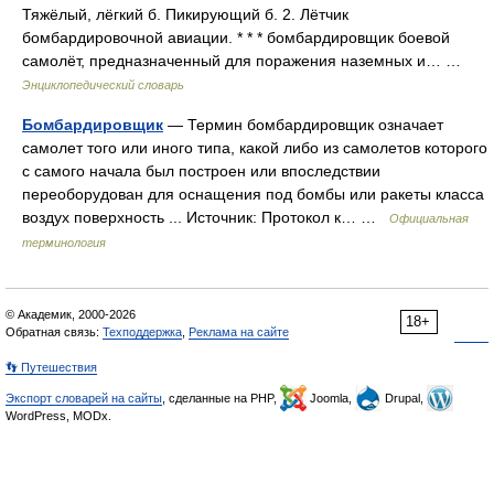
Тяжёлый, лёгкий б. Пикирующий б. 2. Лётчик
бомбардировочной авиации. * * * бомбардировщик боевой
самолёт, предназначенный для поражения наземных и… …
Энциклопедический словарь
Бомбардировщик
— Термин бомбардировщик означает
самолет того или иного типа, какой либо из самолетов которого
с самого начала был построен или впоследствии
переоборудован для оснащения под бомбы или ракеты класса
воздух поверхность ... Источник: Протокол к… …
Официальная
терминология
© Академик, 2000-2026
18+
Обратная связь:
Техподдержка
,
Реклама на сайте
👣 Путешествия
Экспорт словарей на сайты
, сделанные на PHP,
Joomla,
Drupal,
WordPress, MODx.