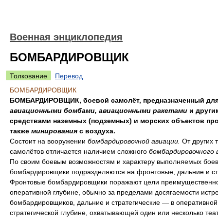
Военная энциклопедия
БОМБАРДИРОВЩИК
Толкование
Перевод
БОМБАРДИРОВЩИК
БОМБАРДИРОВЩИК, боевой самолёт, предназначенный для
авиационными бомбами, авиационными ракетами
и други
средствами наземных (подземных) и морских объектов про
также
минирования
с воздуха.
Состоит на вооружении
бомбардировочной авиации.
От других 
самолётов отличается наличием сложного
бомбардировочного 
По своим боевым возможностям и характеру выполняемых боев
бомбардировщики подразделяются на фронтовые, дальние и ст
Фронтовые бомбардировщики поражают цели преимущественно
оперативной глубине, обычно за пределами досягаемости истр
бомбардировщиков, дальние и стратегические — в оперативной
стратегической глубине, охватывающей один или несколько теа