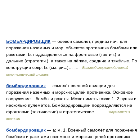
БОМБАРДИРОВЩИК
— боевой самолёт, предназ нач. для
поражения наземных и мор. объектов противника бомбами или
ракетами. Б. подразделяются на фронтовые (тактич.) и
дальние (стратегич.), а также на лёгкие, средние и тяжёлые. По
конструкции совр. Б. (см. рис.)… …
Большой энциклопедический
политехнический словарь
бомбардировщик
— самолёт военной авиации для
поражения наземных и морских целей противника. Основное
вооружение – бомбы и ракеты. Может иметь также 1–2 пушки и
несколько пулемётов. Бомбардировщики подразделяются на
фронтовые (тактические) и стратегические… …
Энциклопедия
техники
бомбардировщик
— а; м. 1. Военный самолёт для поражения
бомбами и ракетами наземных и морских целей противника.