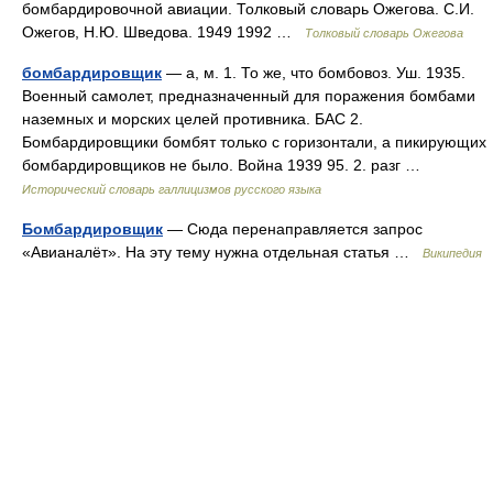
бомбардировочной авиации. Толковый словарь Ожегова. С.И.
Ожегов, Н.Ю. Шведова. 1949 1992 …
Толковый словарь Ожегова
бомбардировщик
— а, м. 1. То же, что бомбовоз. Уш. 1935.
Военный самолет, предназначенный для поражения бомбами
наземных и морских целей противника. БАС 2.
Бомбардировщики бомбят только с горизонтали, а пикирующих
бомбардировщиков не было. Война 1939 95. 2. разг …
Исторический словарь галлицизмов русского языка
Бомбардировщик
— Сюда перенаправляется запрос
«Авианалёт». На эту тему нужна отдельная статья …
Википедия