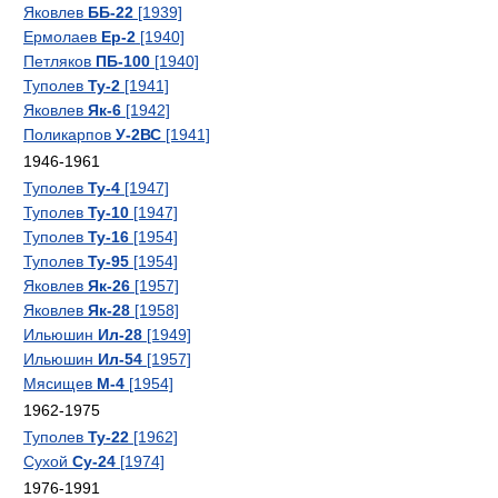
Яковлев
ББ-22
[1939]
Ермолаев
Ер-2
[1940]
Петляков
ПБ-100
[1940]
Туполев
Ту-2
[1941]
Яковлев
Як-6
[1942]
Поликарпов
У-2ВС
[1941]
1946-1961
Туполев
Ту-4
[1947]
Туполев
Ту-10
[1947]
Туполев
Ту-16
[1954]
Туполев
Ту-95
[1954]
Яковлев
Як-26
[1957]
Яковлев
Як-28
[1958]
Ильюшин
Ил-28
[1949]
Ильюшин
Ил-54
[1957]
Мясищев
М-4
[1954]
1962-1975
Туполев
Ту-22
[1962]
Сухой
Су-24
[1974]
1976-1991