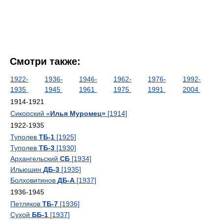
Смотри также:
1922-
1936-
1946-
1962-
1976-
1992-
1935
1945
1961
1975
1991
2004
1914-1921
Сикорский «
Илья Муромец»
[1914]
1922-1935
Туполев
ТБ-1
[1925]
Туполев
ТБ-3
[1930]
Архангельский
СБ
[1934]
Ильюшин
ДБ-3
[1935]
Болховитинов
ДБ-А
[1937]
1936-1945
Петляков
ТБ-7
[1936]
Сухой
ББ-1
[1937]