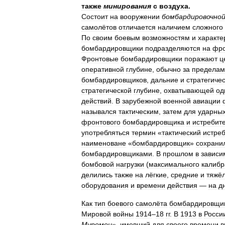
также
минирования
с
воздуха
.
Состоит
на
вооружении
бомбардировочно
самолётов
отличается
наличием
сложного
По
своим
боевым
возможностям
и
характе
бомбардировщики
подразделяются
на
фро
Фронтовые
бомбардировщики
поражают
ц
оперативной
глубине
,
обычно
за
пределам
бомбардировщиков
,
дальние
и
стратегиче
стратегической
глубине
,
охватывающей
од
действий
.
В
зарубежной
военной
авиации
назывался
тактическим
,
затем
для
ударны
фронтового
бомбардировщика
и
истребит
употребляться
термин
«
тактический
истре
наименоване
«
бомбардировщик
»
сохрани
бомбардировщиками
.
В
прошлом
в
зависи
бомбовой
нагрузки
(
максимального
калибр
делились
также
на
лёгкие
,
средние
и
тяжё
оборудования
и
времени
действия
—
на
д
Как
тип
боевого
самолёта
бомбардировщи
Мировой
войны
1914
–
18
гг
.
В
1913
в
Росси
Муромец
»,
имевший
для
своего
времени
в