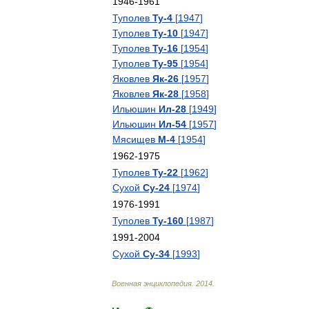
1946
-
1961
Туполев
Ту
-
4
[
1947
]
Туполев
Ту
-
10
[
1947
]
Туполев
Ту
-
16
[
1954
]
Туполев
Ту
-
95
[
1954
]
Яковлев
Як
-
26
[
1957
]
Яковлев
Як
-
28
[
1958
]
Ильюшин
Ил
-
28
[
1949
]
Ильюшин
Ил
-
54
[
1957
]
Мясищев
М
-
4
[
1954
]
1962
-
1975
Туполев
Ту
-
22
[
1962
]
Сухой
Су
-
24
[
1974
]
1976
-
1991
Туполев
Ту
-
160
[
1987
]
1991
-
2004
Сухой
Су
-
34
[
1993
]
Военная
энциклопедия
.
2014
.