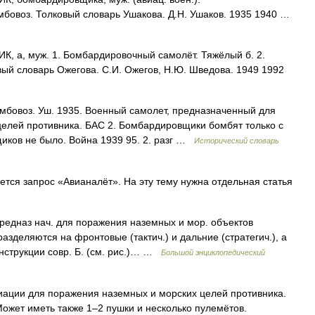
мбовоз. Толковый словарь Ушакова. Д.Н. Ушаков. 1935 1940 …
а, муж. 1. Бомбардировочный самолёт. Тяжёлый б. 2.
ый словарь Ожегова. С.И. Ожегов, Н.Ю. Шведова. 1949 1992
бомбовоз. Уш. 1935. Военный самолет, предназначенный для
елей противника. БАС 2. Бомбардировщики бомбят только с
иков не было. Война 1939 95. 2. разг …
Исторический словарь
ся запрос «Авианалёт». На эту тему нужна отдельная статья
редназ нач. для поражения наземных и мор. объектов
азделяются на фронтовые (тактич.) и дальние (стратегич.), а
онструкции совр. Б. (см. рис.)… …
Большой энциклопедический
ации для поражения наземных и морских целей противника.
ожет иметь также 1–2 пушки и несколько пулемётов.