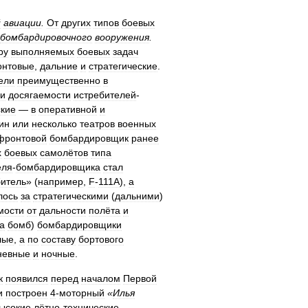
й
авиации
.
От
других
типов
боевых
бомбардировочного
вооружения
.
ру
выполняемых
боевых
задач
нтовые
,
дальние
и
стратегические
.
ели
преимущественно
в
и
досягаемости
истребителей
-
ские
—
в
оперативной
и
ин
или
несколько
театров
военных
фронтовой
бомбардировщик
ранее
х
боевых
самолётов
типа
еля
-
бомбардировщика
стал
битель
» (
например
,
F
-
111A
),
а
лось
за
стратегическими
(
дальними
)
мости
от
дальности
полёта
и
а
бомб
)
бомбардировщики
лые
,
а
по
составу
бортового
невные
и
ночные
.
к
появился
перед
началом
Первой
и
построен
4
-
моторный
«
Илья
ысокие
лётно
-
технические