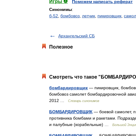
Игры ⚽
Поможем написать реферат
Синонимы
:
б-52
,
бомбовоз
,
летчик
,
пикировщик
,
самол
Архангельский СБ
Полезное
Смотреть что такое "БОМБАРДИРО
бомбардировщик
— пикировщик, бомбово
бомбовоз самолет бомбардировочной авиац
2012 …
Словарь синонимов
БОМБАРДИРОВЩИК
— боевой самолет, п
противника бомбами и ракетами. Подразде
и палубные (корабельные) …
Большой Энцик
БОМБАРДИРОВЩИК
— БОМБАРДИРОВЩИК, 