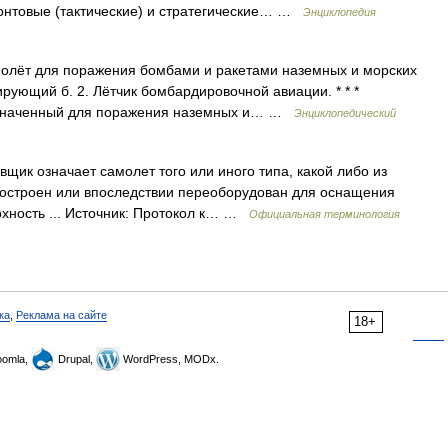
нтовые (тактические) и стратегические… …
Энциклопедия
молёт для поражения бомбами и ракетами наземных и морских
ирующий б. 2. Лётчик бомбардировочной авиации. * * *
азначенный для поражения наземных и… …
Энциклопедический
ик означает самолет того или иного типа, какой либо из
построен или впоследствии переоборудован для оснащения
рхность ... Источник: Протокол к… …
Официальная терминология
ка
,
Реклама на сайте
18+
omla,
Drupal,
WordPress, MODx.