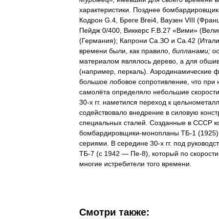
характеристики
.
Позднее
бомбардировщик
Кодрон
G
.
4
,
Бреге
Brei4
,
Ваузен
VIII
(
Фран
Пейдж
0
/
400
,
Виккерс
F
.
B
.
27
«
Вими
» (
Вели
(
Германия
);
Капрони
Са
.
ЗО
и
Са
.
42
(
Итал
времени
были
,
как
правило
,
бипланами
;
о
материалом
являлось
дерево
,
а
для
обшив
(
например
,
перкаль
).
Аэродинамические
ф
большое
лобовое
сопротивление
,
что
при
самолёта
определяло
небольшие
скорост
30
-
х
гг
.
наметился
переход
к
цельнометал
содействовало
внедрение
в
силовую
конст
специальных
сталей
.
Созданные
в
СССР
к
бомбардировщики
-
монопланы
ТБ
-
1
(
1925
сериями
.
В
середине
30
-
х
гг
.
под
руководс
ТБ
-
7
(
с
1942
—
Пе
-
8
),
который
по
скорости
многие
истребители
того
времени
.
Смотри
также: