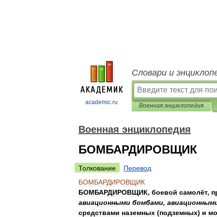
Словари и энциклоп
academic.ru
Военная энциклопедия
Военная энциклопедия
БОМБАРДИРОВЩИК
Толкование
Перевод
БОМБАРДИРОВЩИК
БОМБАРДИРОВЩИК
,
боевой
самолёт
,
п
авиационными
бомбами
,
авиационным
средствами
наземных
(
подземных
)
и
мо