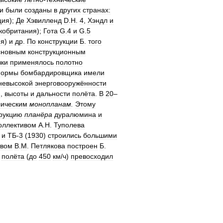
и
были
созданы
в
других
странах:
ция
);
Де
Хэвилленд
D
.
H
.
4
,
Хэндл
и
кобритания
);
Гота
G
.
4
и
G
.
5
ия
)
и
др
.
По
конструкции
Б
.
того
сновным
конструкционным
ки
применялось
полотно
ормы
бомбардировщика
имели
невысокой
энерговооружённости
и
,
высоты
и
дальности
полёта
.
В
20
–
лическим
монопланам
.
Этому
рукцию
планёра
дуралюмина
и
оллективом
А
.
Н
.
Туполева
)
и
ТБ
-
3
(
1930
)
строились
большими
твом
В
.
М
.
Петлякова
построен
Б
.
полёта
(
до
450
км
/
ч
)
превосходил