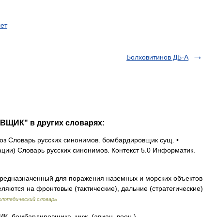
ет
Болховитинов ДБ-А
ВЩИК" в других словарях:
з Словарь русских синонимов. бомбардировщик сущ. •
ии) Словарь русских синонимов. Контекст 5.0 Информатик.
редназначенный для поражения наземных и морских объектов
ляются на фронтовые (тактические), дальние (стратегические)
лопедический словарь
бомбардировщика, муж. (авиац. воен.).