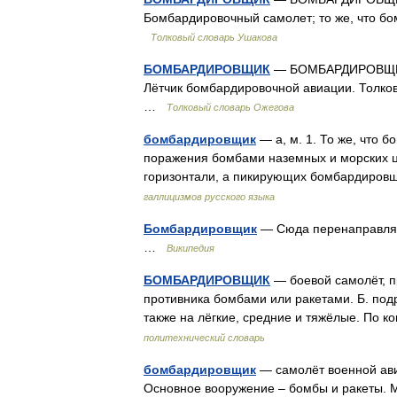
Бомбардировочный самолет; то же, что бо
Толковый словарь Ушакова
БОМБАРДИРОВЩИК
— БОМБАРДИРОВЩИК, 
Лётчик бомбардировочной авиации. Толков
…
Толковый словарь Ожегова
бомбардировщик
— а, м. 1. То же, что 
поражения бомбами наземных и морских ц
горизонтали, а пикирующих бомбардировщ
галлицизмов русского языка
Бомбардировщик
— Сюда перенаправляет
…
Википедия
БОМБАРДИРОВЩИК
— боевой самолёт, п
противника бомбами или ракетами. Б. подр
также на лёгкие, средние и тяжёлые. По к
политехнический словарь
бомбардировщик
— самолёт военной ави
Основное вооружение – бомбы и ракеты. М