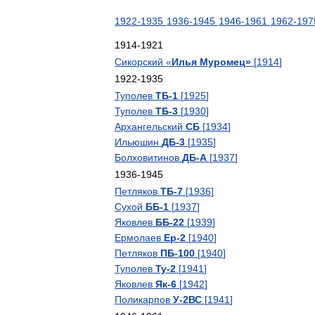
1922
-
1935
1936
-
1945
1946
-
1961
1962
-
197
1914
-
1921
Сикорский
«
Илья
Муромец
»
[
1914
]
1922
-
1935
Туполев
ТБ
-
1
[
1925
]
Туполев
ТБ
-
3
[
1930
]
Архангельский
СБ
[
1934
]
Ильюшин
ДБ
-
3
[
1935
]
Болховитинов
ДБ
-
А
[
1937
]
1936
-
1945
Петляков
ТБ
-
7
[
1936
]
Сухой
ББ
-
1
[
1937
]
Яковлев
ББ
-
22
[
1939
]
Ермолаев
Ер
-
2
[
1940
]
Петляков
ПБ
-
100
[
1940
]
Туполев
Ту
-
2
[
1941
]
Яковлев
Як
-
6
[
1942
]
Поликарпов
У
-
2ВС
[
1941
]