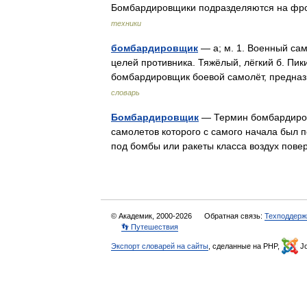
Бомбардировщики подразделяются на фро
техники
бомбардировщик
— а; м. 1. Военный са
целей противника. Тяжёлый, лёгкий б. Пик
бомбардировщик боевой самолёт, предн
словарь
Бомбардировщик
— Термин бомбардировщ
самолетов которого с самого начала был 
под бомбы или ракеты класса воздух пове
© Академик, 2000-2026
Обратная связь:
Техподдерж
👣 Путешествия
Экспорт словарей на сайты
, сделанные на PHP,
Jo