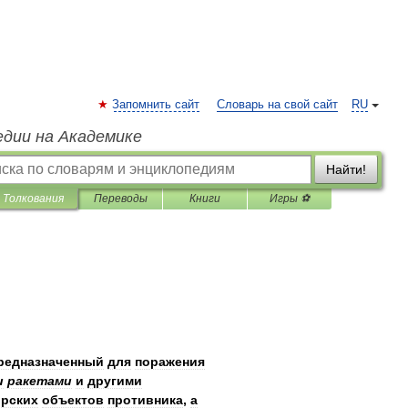
Запомнить сайт
Словарь на свой сайт
RU
едии на Академике
Найти!
Толкования
Переводы
Книги
Игры ⚽
редназначенный
для
поражения
и
ракетами
и
другими
рских
объектов
противника
,
а