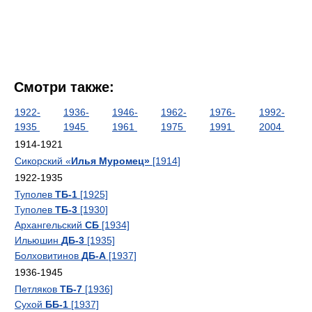
Смотри также:
1922-
1936-
1946-
1962-
1976-
1992-
1935
1945
1961
1975
1991
2004
1914-1921
Сикорский «
Илья Муромец»
[1914]
1922-1935
Туполев
ТБ-1
[1925]
Туполев
ТБ-3
[1930]
Архангельский
СБ
[1934]
Ильюшин
ДБ-3
[1935]
Болховитинов
ДБ-А
[1937]
1936-1945
Петляков
ТБ-7
[1936]
Сухой
ББ-1
[1937]