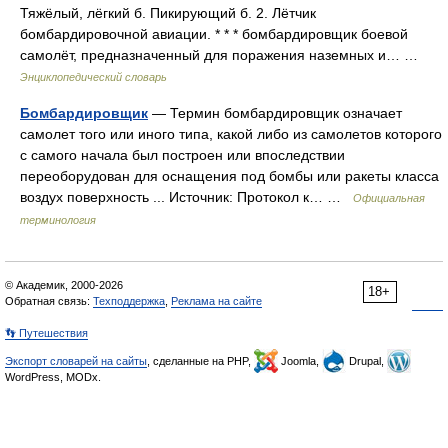
Тяжёлый, лёгкий б. Пикирующий б. 2. Лётчик
бомбардировочной авиации. * * * бомбардировщик боевой
самолёт, предназначенный для поражения наземных и… …
Энциклопедический словарь
Бомбардировщик
— Термин бомбардировщик означает
самолет того или иного типа, какой либо из самолетов которого
с самого начала был построен или впоследствии
переоборудован для оснащения под бомбы или ракеты класса
воздух поверхность ... Источник: Протокол к… …
Официальная
терминология
© Академик, 2000-2026
18+
Обратная связь:
Техподдержка
,
Реклама на сайте
👣 Путешествия
Экспорт словарей на сайты
, сделанные на PHP,
Joomla,
Drupal,
WordPress, MODx.