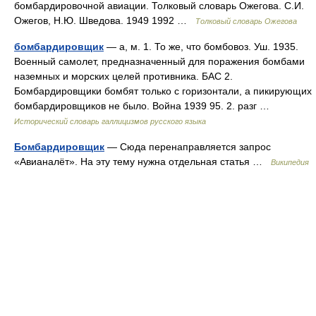
бомбардировочной авиации. Толковый словарь Ожегова. С.И.
Ожегов, Н.Ю. Шведова. 1949 1992 …
Толковый словарь Ожегова
бомбардировщик
— а, м. 1. То же, что бомбовоз. Уш. 1935.
Военный самолет, предназначенный для поражения бомбами
наземных и морских целей противника. БАС 2.
Бомбардировщики бомбят только с горизонтали, а пикирующих
бомбардировщиков не было. Война 1939 95. 2. разг …
Исторический словарь галлицизмов русского языка
Бомбардировщик
— Сюда перенаправляется запрос
«Авианалёт». На эту тему нужна отдельная статья …
Википедия