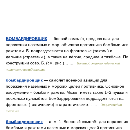
БОМБАРДИРОВЩИК
— боевой самолёт, предназ нач. для
поражения наземных и мор. объектов противника бомбами или
ракетами. Б. подразделяются на фронтовые (тактич.) и
дальние (стратегич.), а также на лёгкие, средние и тяжёлые. По
конструкции совр. Б. (см. рис.)… …
Большой энциклопедический
политехнический словарь
бомбардировщик
— самолёт военной авиации для
поражения наземных и морских целей противника. Основное
вооружение – бомбы и ракеты. Может иметь также 1–2 пушки и
несколько пулемётов. Бомбардировщики подразделяются на
фронтовые (тактические) и стратегические… …
Энциклопедия
техники
бомбардировщик
— а; м. 1. Военный самолёт для поражения
бомбами и ракетами наземных и морских целей противника.