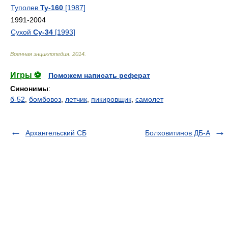
Туполев
Ту-160
[1987]
1991-2004
Сухой
Су-34
[1993]
Военная энциклопедия
.
2014
.
Игры ⚽
Поможем написать реферат
Синонимы
:
б-52
,
бомбовоз
,
летчик
,
пикировщик
,
самолет
Архангельский СБ
Болховитинов ДБ-А