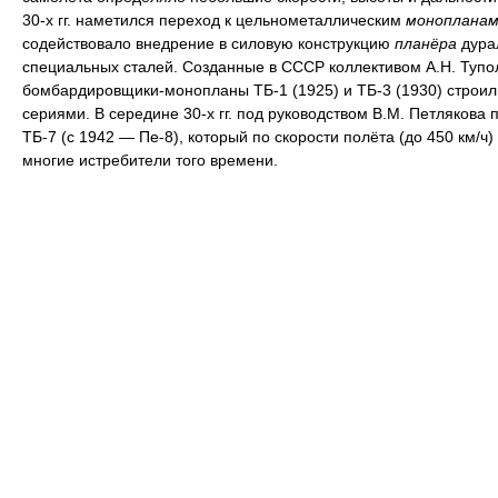
30-х гг. наметился переход к цельнометаллическим
монопланам
содействовало внедрение в силовую конструкцию
планёра
дура
специальных сталей. Созданные в СССР коллективом А.Н. Тупо
бомбардировщики-монопланы ТБ-1 (1925) и ТБ-3 (1930) строи
сериями. В середине 30-х гг. под руководством В.М. Петлякова 
ТБ-7 (с 1942 — Пе-8), который по скорости полёта (до 450 км/ч
многие истребители того времени.