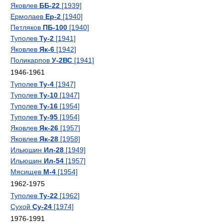
Яковлев
ББ-22
[1939]
Ермолаев
Ер-2
[1940]
Петляков
ПБ-100
[1940]
Туполев
Ту-2
[1941]
Яковлев
Як-6
[1942]
Поликарпов
У-2ВС
[1941]
1946-1961
Туполев
Ту-4
[1947]
Туполев
Ту-10
[1947]
Туполев
Ту-16
[1954]
Туполев
Ту-95
[1954]
Яковлев
Як-26
[1957]
Яковлев
Як-28
[1958]
Ильюшин
Ил-28
[1949]
Ильюшин
Ил-54
[1957]
Мясищев
М-4
[1954]
1962-1975
Туполев
Ту-22
[1962]
Сухой
Су-24
[1974]
1976-1991