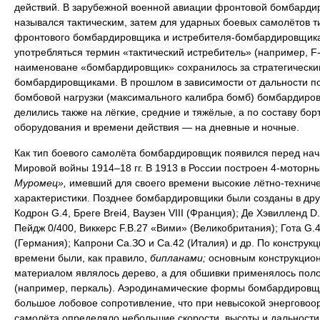
действий. В зарубежной военной авиации фронтовой бомбарди
назывался тактическим, затем для ударных боевых самолётов т
фронтового бомбардировщика и истребителя-бомбардировщика
употребляться термин «тактический истребитель» (например, F-
наименоване «бомбардировщик» сохранилось за стратегически
бомбардировщиками. В прошлом в зависимости от дальности п
бомбовой нагрузки (максимального калибра бомб) бомбардиро
делились также на лёгкие, средние и тяжёлые, а по составу бор
оборудования и времени действия — на дневные и ночные.
Как тип боевого самолёта бомбардировщик появился перед на
Мировой войны 1914–18 гг. В 1913 в России построен 4-моторн
Муромец»,
имевший для своего времени высокие лётно-технич
характеристики. Позднее бомбардировщики были созданы в дру
Кодрон G.4, Бреге Brei4, Ваузен VIII (Франция); Де Хэвилленд D.
Пейдж 0/400, Виккерс F.B.27 «Вими» (Великобритания); Гота G.4
(Германия); Капрони Са.ЗО и Са.42 (Италия) и др. По конструкци
времени были, как правило,
бипланами;
основным конструкцио
материалом являлось дерево, а для обшивки применялось пол
(например, перкаль). Аэродинамические формы бомбардировщ
большое лобовое сопротивление, что при невысокой энерговоо
самолёта определяло небольшие скорости, высоты и дальности 