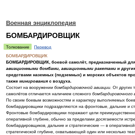
Военная энциклопедия
БОМБАРДИРОВЩИК
Толкование
Перевод
БОМБАРДИРОВЩИК
БОМБАРДИРОВЩИК, боевой самолёт, предназначенный для
авиационными бомбами, авиационными ракетами
и други
средствами наземных (подземных) и морских объектов про
также
минирования
с воздуха.
Состоит на вооружении
бомбардировочной авиации.
От других 
самолётов отличается наличием сложного
бомбардировочного 
По своим боевым возможностям и характеру выполняемых боев
бомбардировщики подразделяются на фронтовые, дальние и ст
Фронтовые бомбардировщики поражают цели преимущественно
оперативной глубине, обычно за пределами досягаемости истр
бомбардировщиков, дальние и стратегические — в оперативной
стратегической глубине, охватывающей один или несколько теа