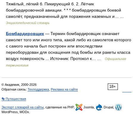
Тяжёлый, лёгкий б. Пикирующий б. 2. Лётчик
бомбардировочной авиации. * * * бомбардировщик боевой
самолёт, предназначенный для поражения наземных и… …
Энциклопедический словарь
Бомбардировщик
— Термин бомбардировщик означает
самолет того или иного типа, какой либо из самолетов которого
с самого начала был построен или впоследствии
переоборудован для оснащения под бомбы или ракеты класса
воздух поверхность ... Источник: Протокол к… …
Официальная
терминология
© Академик, 2000-2026
18+
Обратная связь:
Техподдержка
,
Реклама на сайте
👣 Путешествия
Экспорт словарей на сайты
, сделанные на PHP,
Joomla,
Drupal,
WordPress, MODx.