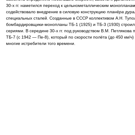
30-х гг. наметился переход к цельнометаллическим
монопланам
содействовало внедрение в силовую конструкцию
планёра
дура
специальных сталей. Созданные в СССР коллективом А.Н. Тупо
бомбардировщики-монопланы ТБ-1 (1925) и ТБ-3 (1930) строи
сериями. В середине 30-х гг. под руководством В.М. Петлякова 
ТБ-7 (с 1942 — Пе-8), который по скорости полёта (до 450 км/ч
многие истребители того времени.