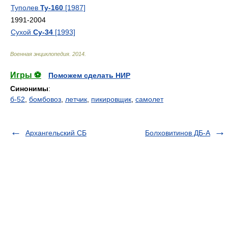
Туполев
Ту-160
[1987]
1991-2004
Сухой
Су-34
[1993]
Военная энциклопедия
.
2014
.
Игры ⚽
Поможем сделать НИР
Синонимы
:
б-52
,
бомбовоз
,
летчик
,
пикировщик
,
самолет
Архангельский СБ
Болховитинов ДБ-А