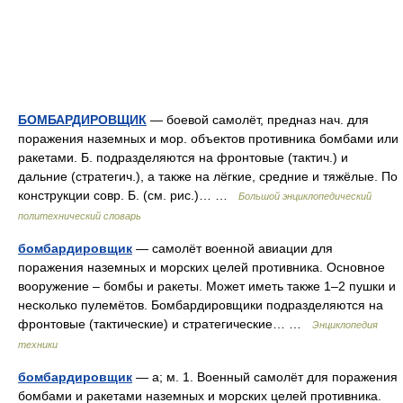
БОМБАРДИРОВЩИК
— боевой самолёт, предназ нач. для
поражения наземных и мор. объектов противника бомбами или
ракетами. Б. подразделяются на фронтовые (тактич.) и
дальние (стратегич.), а также на лёгкие, средние и тяжёлые. По
конструкции совр. Б. (см. рис.)… …
Большой энциклопедический
политехнический словарь
бомбардировщик
— самолёт военной авиации для
поражения наземных и морских целей противника. Основное
вооружение – бомбы и ракеты. Может иметь также 1–2 пушки и
несколько пулемётов. Бомбардировщики подразделяются на
фронтовые (тактические) и стратегические… …
Энциклопедия
техники
бомбардировщик
— а; м. 1. Военный самолёт для поражения
бомбами и ракетами наземных и морских целей противника.