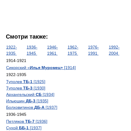
Смотри также:
1922-
1936-
1946-
1962-
1976-
1992-
1935
1945
1961
1975
1991
2004
1914-1921
Сикорский «
Илья Муромец»
[1914]
1922-1935
Туполев
ТБ-1
[1925]
Туполев
ТБ-3
[1930]
Архангельский
СБ
[1934]
Ильюшин
ДБ-3
[1935]
Болховитинов
ДБ-А
[1937]
1936-1945
Петляков
ТБ-7
[1936]
Сухой
ББ-1
[1937]