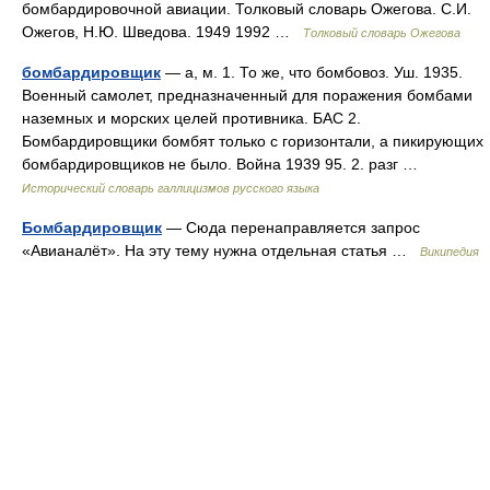
бомбардировочной авиации. Толковый словарь Ожегова. С.И.
Ожегов, Н.Ю. Шведова. 1949 1992 …
Толковый словарь Ожегова
бомбардировщик
— а, м. 1. То же, что бомбовоз. Уш. 1935.
Военный самолет, предназначенный для поражения бомбами
наземных и морских целей противника. БАС 2.
Бомбардировщики бомбят только с горизонтали, а пикирующих
бомбардировщиков не было. Война 1939 95. 2. разг …
Исторический словарь галлицизмов русского языка
Бомбардировщик
— Сюда перенаправляется запрос
«Авианалёт». На эту тему нужна отдельная статья …
Википедия