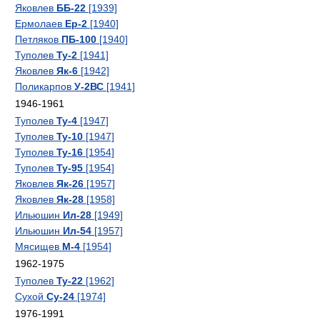
Яковлев
ББ-22
[1939]
Ермолаев
Ер-2
[1940]
Петляков
ПБ-100
[1940]
Туполев
Ту-2
[1941]
Яковлев
Як-6
[1942]
Поликарпов
У-2ВС
[1941]
1946-1961
Туполев
Ту-4
[1947]
Туполев
Ту-10
[1947]
Туполев
Ту-16
[1954]
Туполев
Ту-95
[1954]
Яковлев
Як-26
[1957]
Яковлев
Як-28
[1958]
Ильюшин
Ил-28
[1949]
Ильюшин
Ил-54
[1957]
Мясищев
М-4
[1954]
1962-1975
Туполев
Ту-22
[1962]
Сухой
Су-24
[1974]
1976-1991