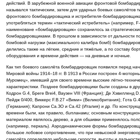
действий. В зарубежной военной авиации фронтовой бомбарди
назывался тактическим, затем для ударных боевых самолётов т
фронтового бомбардировщика и истребителя-бомбардировщика
употребляться термин «тактический истребитель» (например, F-
наименоване «бомбардировщик» сохранилось за стратегически
бомбардировщиками. В прошлом в зависимости от дальности п
бомбовой нагрузки (максимального калибра бомб) бомбардиро
делились также на лёгкие, средние и тяжёлые, а по составу бор
оборудования и времени действия — на дневные и ночные.
Как тип боевого самолёта бомбардировщик появился перед на
Мировой войны 1914–18 гг. В 1913 в России построен 4-моторн
Муромец»,
имевший для своего времени высокие лётно-технич
характеристики. Позднее бомбардировщики были созданы в дру
Кодрон G.4, Бреге Brei4, Ваузен VIII (Франция); Де Хэвилленд D.
Пейдж 0/400, Виккерс F.B.27 «Вими» (Великобритания); Гота G.4
(Германия); Капрони Са.ЗО и Са.42 (Италия) и др. По конструкци
времени были, как правило,
бипланами;
основным конструкцио
материалом являлось дерево, а для обшивки применялось пол
(например, перкаль). Аэродинамические формы бомбардировщ
большое лобовое сопротивление, что при невысокой энерговоо
самолёта определяло небольшие скорости, высоты и дальности 