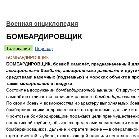
Военная энциклопедия
БОМБАРДИРОВЩИК
Толкование
Перевод
БОМБАРДИРОВЩИК
БОМБАРДИРОВЩИК, боевой самолёт, предназначенный для
авиационными бомбами, авиационными ракетами
и други
средствами наземных (подземных) и морских объектов про
также
минирования
с воздуха.
Состоит на вооружении
бомбардировочной авиации.
От других 
самолётов отличается наличием сложного
бомбардировочного 
По своим боевым возможностям и характеру выполняемых боев
бомбардировщики подразделяются на фронтовые, дальние и ст
Фронтовые бомбардировщики поражают цели преимущественно
оперативной глубине, обычно за пределами досягаемости истр
бомбардировщиков, дальние и стратегические — в оперативной
стратегической глубине, охватывающей один или несколько теа