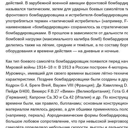
действий. В зарубежной военной авиации фронтовой бомбарди
назывался тактическим, затем для ударных боевых самолётов т
фронтового бомбардировщика и истребителя-бомбардировщика
употребляться термин «тактический истребитель» (например, F-
наименоване «бомбардировщик» сохранилось за стратегически
бомбардировщиками. В прошлом в зависимости от дальности п
бомбовой нагрузки (максимального калибра бомб) бомбардиро
делились также на лёгкие, средние и тяжёлые, а по составу бор
оборудования и времени действия — на дневные и ночные.
Как тип боевого самолёта бомбардировщик появился перед на
Мировой войны 1914–18 гг. В 1913 в России построен 4-моторн
Муромец»,
имевший для своего времени высокие лётно-технич
характеристики. Позднее бомбардировщики были созданы в дру
Кодрон G.4, Бреге Brei4, Ваузен VIII (Франция); Де Хэвилленд D.
Пейдж 0/400, Виккерс F.B.27 «Вими» (Великобритания); Гота G.4
(Германия); Капрони Са.ЗО и Са.42 (Италия) и др. По конструкци
времени были, как правило,
бипланами;
основным конструкцио
материалом являлось дерево, а для обшивки применялось пол
(например, перкаль). Аэродинамические формы бомбардировщ
большое лобовое сопротивление, что при невысокой энерговоо
самолёта определяло небольшие скорости, высоты и дальности 