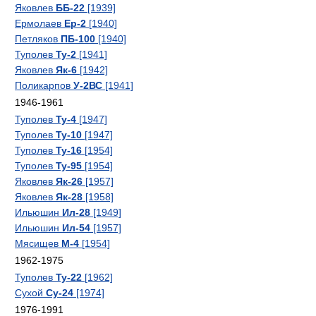
Яковлев
ББ-22
[1939]
Ермолаев
Ер-2
[1940]
Петляков
ПБ-100
[1940]
Туполев
Ту-2
[1941]
Яковлев
Як-6
[1942]
Поликарпов
У-2ВС
[1941]
1946-1961
Туполев
Ту-4
[1947]
Туполев
Ту-10
[1947]
Туполев
Ту-16
[1954]
Туполев
Ту-95
[1954]
Яковлев
Як-26
[1957]
Яковлев
Як-28
[1958]
Ильюшин
Ил-28
[1949]
Ильюшин
Ил-54
[1957]
Мясищев
М-4
[1954]
1962-1975
Туполев
Ту-22
[1962]
Сухой
Су-24
[1974]
1976-1991