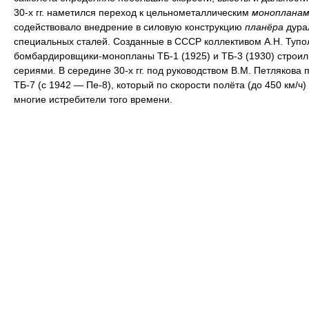
30-х гг. наметился переход к цельнометаллическим
монопланам
содействовало внедрение в силовую конструкцию
планёра
дура
специальных сталей. Созданные в СССР коллективом А.Н. Тупо
бомбардировщики-монопланы ТБ-1 (1925) и ТБ-3 (1930) строи
сериями. В середине 30-х гг. под руководством В.М. Петлякова 
ТБ-7 (с 1942 — Пе-8), который по скорости полёта (до 450 км/ч
многие истребители того времени.