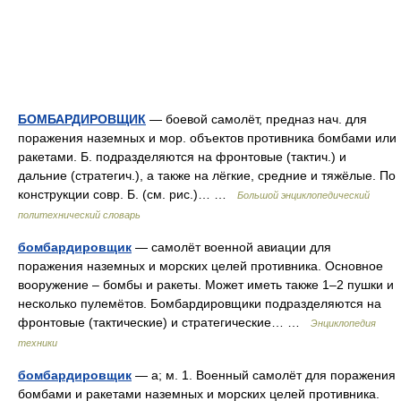
БОМБАРДИРОВЩИК
— боевой самолёт, предназ нач. для
поражения наземных и мор. объектов противника бомбами или
ракетами. Б. подразделяются на фронтовые (тактич.) и
дальние (стратегич.), а также на лёгкие, средние и тяжёлые. По
конструкции совр. Б. (см. рис.)… …
Большой энциклопедический
политехнический словарь
бомбардировщик
— самолёт военной авиации для
поражения наземных и морских целей противника. Основное
вооружение – бомбы и ракеты. Может иметь также 1–2 пушки и
несколько пулемётов. Бомбардировщики подразделяются на
фронтовые (тактические) и стратегические… …
Энциклопедия
техники
бомбардировщик
— а; м. 1. Военный самолёт для поражения
бомбами и ракетами наземных и морских целей противника.