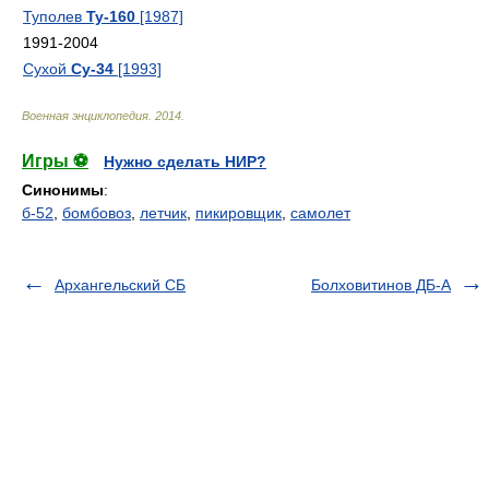
Туполев
Ту-160
[1987]
1991-2004
Сухой
Су-34
[1993]
Военная энциклопедия
.
2014
.
Игры ⚽
Нужно сделать НИР?
Синонимы
:
б-52
,
бомбовоз
,
летчик
,
пикировщик
,
самолет
Архангельский СБ
Болховитинов ДБ-А