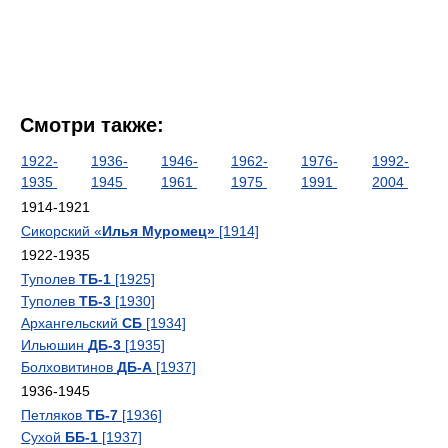
Смотри также:
1922-
1936-
1946-
1962-
1976-
1992-
1935
1945
1961
1975
1991
2004
1914-1921
Сикорский «
Илья Муромец»
[1914]
1922-1935
Туполев
ТБ-1
[1925]
Туполев
ТБ-3
[1930]
Архангельский
СБ
[1934]
Ильюшин
ДБ-3
[1935]
Болховитинов
ДБ-А
[1937]
1936-1945
Петляков
ТБ-7
[1936]
Сухой
ББ-1
[1937]