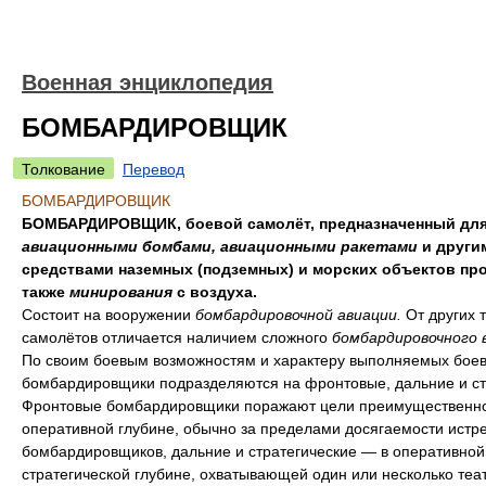
Военная энциклопедия
БОМБАРДИРОВЩИК
Толкование
Перевод
БОМБАРДИРОВЩИК
БОМБАРДИРОВЩИК, боевой самолёт, предназначенный для
авиационными бомбами, авиационными ракетами
и други
средствами наземных (подземных) и морских объектов про
также
минирования
с воздуха.
Состоит на вооружении
бомбардировочной авиации.
От других 
самолётов отличается наличием сложного
бомбардировочного 
По своим боевым возможностям и характеру выполняемых боев
бомбардировщики подразделяются на фронтовые, дальние и ст
Фронтовые бомбардировщики поражают цели преимущественно
оперативной глубине, обычно за пределами досягаемости истр
бомбардировщиков, дальние и стратегические — в оперативной
стратегической глубине, охватывающей один или несколько теа