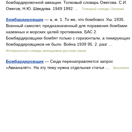
бомбардировочной авиации. Толковый словарь Ожегова. С.И.
Ожегов, Н.Ю. Шведова. 1949 1992 …
Толковый словарь Ожегова
бомбардировщик
— а, м. 1. То же, что бомбовоз. Уш. 1935.
Военный самолет, предназначенный для поражения бомбами
наземных и морских целей противника. БАС 2.
Бомбардировщики бомбят только с горизонтали, а пикирующих
бомбардировщиков не было. Война 1939 95. 2. разг …
Исторический словарь галлицизмов русского языка
Бомбардировщик
— Сюда перенаправляется запрос
«Авианалёт». На эту тему нужна отдельная статья …
Википедия