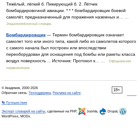
Тяжёлый, лёгкий б. Пикирующий б. 2. Лётчик
бомбардировочной авиации. * * * бомбардировщик боевой
самолёт, предназначенный для поражения наземных и… …
Энциклопедический словарь
Бомбардировщик
— Термин бомбардировщик означает
самолет того или иного типа, какой либо из самолетов которого
с самого начала был построен или впоследствии
переоборудован для оснащения под бомбы или ракеты класса
воздух поверхность ... Источник: Протокол к… …
Официальная
терминология
© Академик, 2000-2026
18+
Обратная связь:
Техподдержка
,
Реклама на сайте
👣 Путешествия
Экспорт словарей на сайты
, сделанные на PHP,
Joomla,
Drupal,
WordPress, MODx.