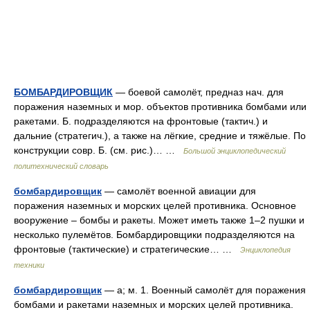
БОМБАРДИРОВЩИК
— боевой самолёт, предназ нач. для
поражения наземных и мор. объектов противника бомбами или
ракетами. Б. подразделяются на фронтовые (тактич.) и
дальние (стратегич.), а также на лёгкие, средние и тяжёлые. По
конструкции совр. Б. (см. рис.)… …
Большой энциклопедический
политехнический словарь
бомбардировщик
— самолёт военной авиации для
поражения наземных и морских целей противника. Основное
вооружение – бомбы и ракеты. Может иметь также 1–2 пушки и
несколько пулемётов. Бомбардировщики подразделяются на
фронтовые (тактические) и стратегические… …
Энциклопедия
техники
бомбардировщик
— а; м. 1. Военный самолёт для поражения
бомбами и ракетами наземных и морских целей противника.