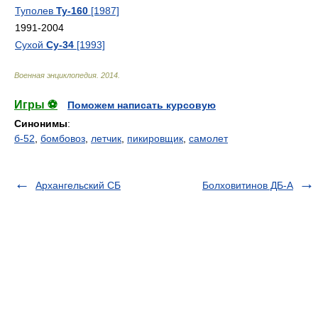
Туполев
Ту-160
[1987]
1991-2004
Сухой
Су-34
[1993]
Военная энциклопедия
.
2014
.
Игры ⚽
Поможем написать курсовую
Синонимы
:
б-52
,
бомбовоз
,
летчик
,
пикировщик
,
самолет
Архангельский СБ
Болховитинов ДБ-А