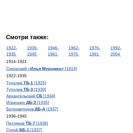
Смотри также:
1922-
1936-
1946-
1962-
1976-
1992-
1935
1945
1961
1975
1991
2004
1914-1921
Сикорский «
Илья Муромец»
[1914]
1922-1935
Туполев
ТБ-1
[1925]
Туполев
ТБ-3
[1930]
Архангельский
СБ
[1934]
Ильюшин
ДБ-3
[1935]
Болховитинов
ДБ-А
[1937]
1936-1945
Петляков
ТБ-7
[1936]
Сухой
ББ-1
[1937]