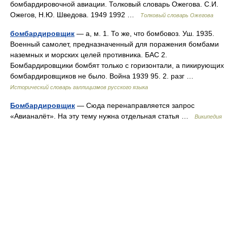
бомбардировочной авиации. Толковый словарь Ожегова. С.И.
Ожегов, Н.Ю. Шведова. 1949 1992 …
Толковый словарь Ожегова
бомбардировщик
— а, м. 1. То же, что бомбовоз. Уш. 1935.
Военный самолет, предназначенный для поражения бомбами
наземных и морских целей противника. БАС 2.
Бомбардировщики бомбят только с горизонтали, а пикирующих
бомбардировщиков не было. Война 1939 95. 2. разг …
Исторический словарь галлицизмов русского языка
Бомбардировщик
— Сюда перенаправляется запрос
«Авианалёт». На эту тему нужна отдельная статья …
Википедия