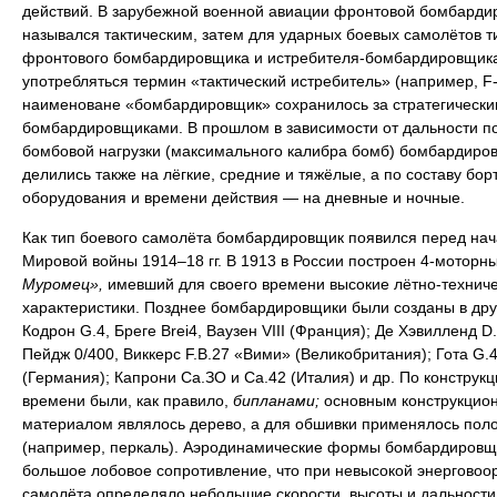
действий. В зарубежной военной авиации фронтовой бомбарди
назывался тактическим, затем для ударных боевых самолётов т
фронтового бомбардировщика и истребителя-бомбардировщика
употребляться термин «тактический истребитель» (например, F-
наименоване «бомбардировщик» сохранилось за стратегически
бомбардировщиками. В прошлом в зависимости от дальности п
бомбовой нагрузки (максимального калибра бомб) бомбардиро
делились также на лёгкие, средние и тяжёлые, а по составу бор
оборудования и времени действия — на дневные и ночные.
Как тип боевого самолёта бомбардировщик появился перед на
Мировой войны 1914–18 гг. В 1913 в России построен 4-моторн
Муромец»,
имевший для своего времени высокие лётно-технич
характеристики. Позднее бомбардировщики были созданы в дру
Кодрон G.4, Бреге Brei4, Ваузен VIII (Франция); Де Хэвилленд D.
Пейдж 0/400, Виккерс F.B.27 «Вими» (Великобритания); Гота G.4
(Германия); Капрони Са.ЗО и Са.42 (Италия) и др. По конструкци
времени были, как правило,
бипланами;
основным конструкцио
материалом являлось дерево, а для обшивки применялось пол
(например, перкаль). Аэродинамические формы бомбардировщ
большое лобовое сопротивление, что при невысокой энерговоо
самолёта определяло небольшие скорости, высоты и дальности 