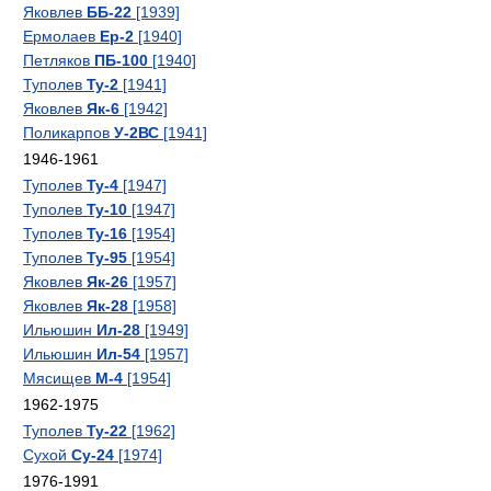
Яковлев
ББ-22
[1939]
Ермолаев
Ер-2
[1940]
Петляков
ПБ-100
[1940]
Туполев
Ту-2
[1941]
Яковлев
Як-6
[1942]
Поликарпов
У-2ВС
[1941]
1946-1961
Туполев
Ту-4
[1947]
Туполев
Ту-10
[1947]
Туполев
Ту-16
[1954]
Туполев
Ту-95
[1954]
Яковлев
Як-26
[1957]
Яковлев
Як-28
[1958]
Ильюшин
Ил-28
[1949]
Ильюшин
Ил-54
[1957]
Мясищев
М-4
[1954]
1962-1975
Туполев
Ту-22
[1962]
Сухой
Су-24
[1974]
1976-1991