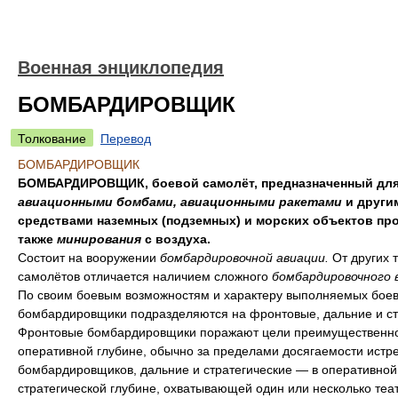
Военная энциклопедия
БОМБАРДИРОВЩИК
Толкование
Перевод
БОМБАРДИРОВЩИК
БОМБАРДИРОВЩИК, боевой самолёт, предназначенный для
авиационными бомбами, авиационными ракетами
и други
средствами наземных (подземных) и морских объектов про
также
минирования
с воздуха.
Состоит на вооружении
бомбардировочной авиации.
От других 
самолётов отличается наличием сложного
бомбардировочного 
По своим боевым возможностям и характеру выполняемых боев
бомбардировщики подразделяются на фронтовые, дальние и ст
Фронтовые бомбардировщики поражают цели преимущественно
оперативной глубине, обычно за пределами досягаемости истр
бомбардировщиков, дальние и стратегические — в оперативной
стратегической глубине, охватывающей один или несколько теа