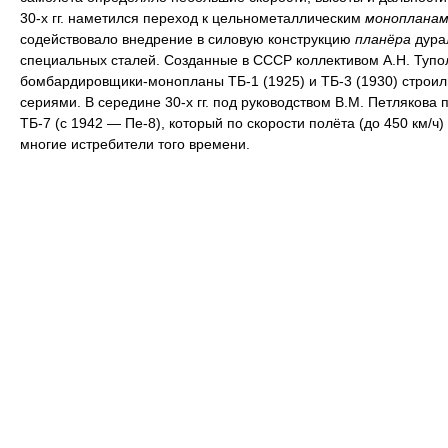
30-х гг. наметился переход к цельнометаллическим
монопланам
содействовало внедрение в силовую конструкцию
планёра
дура
специальных сталей. Созданные в СССР коллективом А.Н. Тупо
бомбардировщики-монопланы ТБ-1 (1925) и ТБ-3 (1930) строи
сериями. В середине 30-х гг. под руководством В.М. Петлякова 
ТБ-7 (с 1942 — Пе-8), который по скорости полёта (до 450 км/ч
многие истребители того времени.