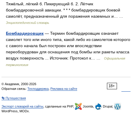
Тяжёлый, лёгкий б. Пикирующий б. 2. Лётчик
бомбардировочной авиации. * * * бомбардировщик боевой
самолёт, предназначенный для поражения наземных и… …
Энциклопедический словарь
Бомбардировщик
— Термин бомбардировщик означает
самолет того или иного типа, какой либо из самолетов которого
с самого начала был построен или впоследствии
переоборудован для оснащения под бомбы или ракеты класса
воздух поверхность ... Источник: Протокол к… …
Официальная
терминология
© Академик, 2000-2026
18+
Обратная связь:
Техподдержка
,
Реклама на сайте
👣 Путешествия
Экспорт словарей на сайты
, сделанные на PHP,
Joomla,
Drupal,
WordPress, MODx.