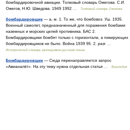
бомбардировочной авиации. Толковый словарь Ожегова. С.И.
Ожегов, Н.Ю. Шведова. 1949 1992 …
Толковый словарь Ожегова
бомбардировщик
— а, м. 1. То же, что бомбовоз. Уш. 1935.
Военный самолет, предназначенный для поражения бомбами
наземных и морских целей противника. БАС 2.
Бомбардировщики бомбят только с горизонтали, а пикирующих
бомбардировщиков не было. Война 1939 95. 2. разг …
Исторический словарь галлицизмов русского языка
Бомбардировщик
— Сюда перенаправляется запрос
«Авианалёт». На эту тему нужна отдельная статья …
Википедия