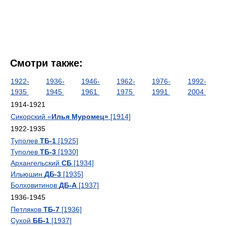
Смотри также:
1922-
1936-
1946-
1962-
1976-
1992-
1935
1945
1961
1975
1991
2004
1914-1921
Сикорский «
Илья Муромец»
[1914]
1922-1935
Туполев
ТБ-1
[1925]
Туполев
ТБ-3
[1930]
Архангельский
СБ
[1934]
Ильюшин
ДБ-3
[1935]
Болховитинов
ДБ-А
[1937]
1936-1945
Петляков
ТБ-7
[1936]
Сухой
ББ-1
[1937]