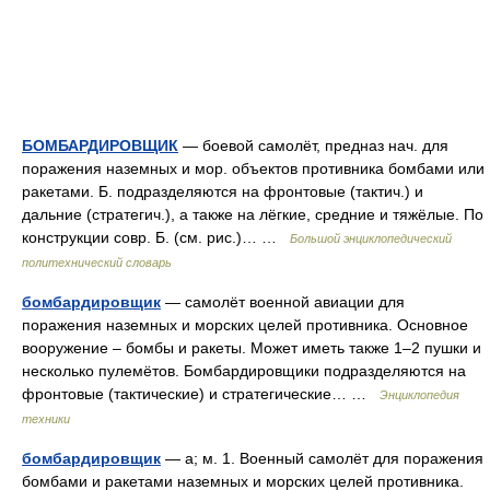
БОМБАРДИРОВЩИК
— боевой самолёт, предназ нач. для
поражения наземных и мор. объектов противника бомбами или
ракетами. Б. подразделяются на фронтовые (тактич.) и
дальние (стратегич.), а также на лёгкие, средние и тяжёлые. По
конструкции совр. Б. (см. рис.)… …
Большой энциклопедический
политехнический словарь
бомбардировщик
— самолёт военной авиации для
поражения наземных и морских целей противника. Основное
вооружение – бомбы и ракеты. Может иметь также 1–2 пушки и
несколько пулемётов. Бомбардировщики подразделяются на
фронтовые (тактические) и стратегические… …
Энциклопедия
техники
бомбардировщик
— а; м. 1. Военный самолёт для поражения
бомбами и ракетами наземных и морских целей противника.