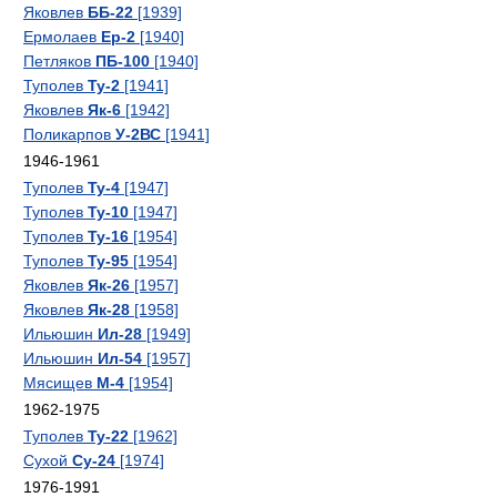
Яковлев
ББ-22
[1939]
Ермолаев
Ер-2
[1940]
Петляков
ПБ-100
[1940]
Туполев
Ту-2
[1941]
Яковлев
Як-6
[1942]
Поликарпов
У-2ВС
[1941]
1946-1961
Туполев
Ту-4
[1947]
Туполев
Ту-10
[1947]
Туполев
Ту-16
[1954]
Туполев
Ту-95
[1954]
Яковлев
Як-26
[1957]
Яковлев
Як-28
[1958]
Ильюшин
Ил-28
[1949]
Ильюшин
Ил-54
[1957]
Мясищев
М-4
[1954]
1962-1975
Туполев
Ту-22
[1962]
Сухой
Су-24
[1974]
1976-1991