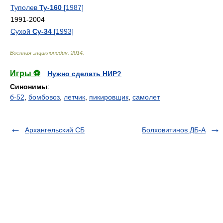
Туполев
Ту-160
[1987]
1991-2004
Сухой
Су-34
[1993]
Военная энциклопедия
.
2014
.
Игры ⚽
Нужно сделать НИР?
Синонимы
:
б-52
,
бомбовоз
,
летчик
,
пикировщик
,
самолет
Архангельский СБ
Болховитинов ДБ-А