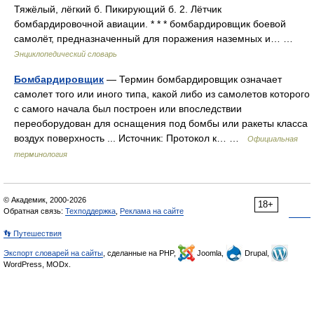
Тяжёлый, лёгкий б. Пикирующий б. 2. Лётчик
бомбардировочной авиации. * * * бомбардировщик боевой
самолёт, предназначенный для поражения наземных и… …
Энциклопедический словарь
Бомбардировщик
— Термин бомбардировщик означает
самолет того или иного типа, какой либо из самолетов которого
с самого начала был построен или впоследствии
переоборудован для оснащения под бомбы или ракеты класса
воздух поверхность ... Источник: Протокол к… …
Официальная
терминология
© Академик, 2000-2026
18+
Обратная связь:
Техподдержка
,
Реклама на сайте
👣 Путешествия
Экспорт словарей на сайты
, сделанные на PHP,
Joomla,
Drupal,
WordPress, MODx.