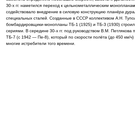
30-х гг. наметился переход к цельнометаллическим
монопланам
содействовало внедрение в силовую конструкцию
планёра
дура
специальных сталей. Созданные в СССР коллективом А.Н. Тупо
бомбардировщики-монопланы ТБ-1 (1925) и ТБ-3 (1930) строи
сериями. В середине 30-х гг. под руководством В.М. Петлякова 
ТБ-7 (с 1942 — Пе-8), который по скорости полёта (до 450 км/ч
многие истребители того времени.