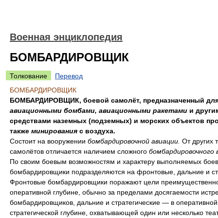
Военная энциклопедия
БОМБАРДИРОВЩИК
Толкование
Перевод
БОМБАРДИРОВЩИК
БОМБАРДИРОВЩИК, боевой самолёт, предназначенный для
авиационными бомбами, авиационными ракетами
и други
средствами наземных (подземных) и морских объектов про
также
минирования
с воздуха.
Состоит на вооружении
бомбардировочной авиации.
От других 
самолётов отличается наличием сложного
бомбардировочного 
По своим боевым возможностям и характеру выполняемых боев
бомбардировщики подразделяются на фронтовые, дальние и ст
Фронтовые бомбардировщики поражают цели преимущественно
оперативной глубине, обычно за пределами досягаемости истр
бомбардировщиков, дальние и стратегические — в оперативной
стратегической глубине, охватывающей один или несколько теа