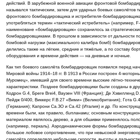
действий. В зарубежной военной авиации фронтовой бомбарди
назывался тактическим, затем для ударных боевых самолётов т
фронтового бомбардировщика и истребителя-бомбардировщика
употребляться термин «тактический истребитель» (например, F-
наименоване «бомбардировщик» сохранилось за стратегически
бомбардировщиками. В прошлом в зависимости от дальности п
бомбовой нагрузки (максимального калибра бомб) бомбардиро
делились также на лёгкие, средние и тяжёлые, а по составу бор
оборудования и времени действия — на дневные и ночные.
Как тип боевого самолёта бомбардировщик появился перед на
Мировой войны 1914–18 гг. В 1913 в России построен 4-моторн
Муромец»,
имевший для своего времени высокие лётно-технич
характеристики. Позднее бомбардировщики были созданы в дру
Кодрон G.4, Бреге Brei4, Ваузен VIII (Франция); Де Хэвилленд D.
Пейдж 0/400, Виккерс F.B.27 «Вими» (Великобритания); Гота G.4
(Германия); Капрони Са.ЗО и Са.42 (Италия) и др. По конструкци
времени были, как правило,
бипланами;
основным конструкцио
материалом являлось дерево, а для обшивки применялось пол
(например, перкаль). Аэродинамические формы бомбардировщ
большое лобовое сопротивление, что при невысокой энерговоо
самолёта определяло небольшие скорости, высоты и дальности 