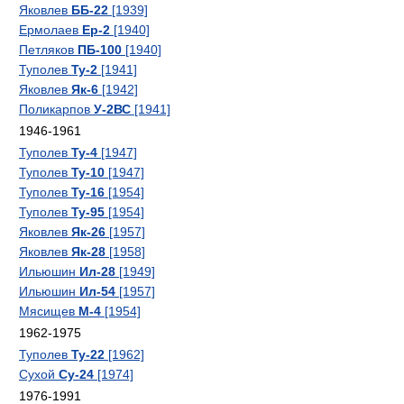
Яковлев
ББ-22
[1939]
Ермолаев
Ер-2
[1940]
Петляков
ПБ-100
[1940]
Туполев
Ту-2
[1941]
Яковлев
Як-6
[1942]
Поликарпов
У-2ВС
[1941]
1946-1961
Туполев
Ту-4
[1947]
Туполев
Ту-10
[1947]
Туполев
Ту-16
[1954]
Туполев
Ту-95
[1954]
Яковлев
Як-26
[1957]
Яковлев
Як-28
[1958]
Ильюшин
Ил-28
[1949]
Ильюшин
Ил-54
[1957]
Мясищев
М-4
[1954]
1962-1975
Туполев
Ту-22
[1962]
Сухой
Су-24
[1974]
1976-1991