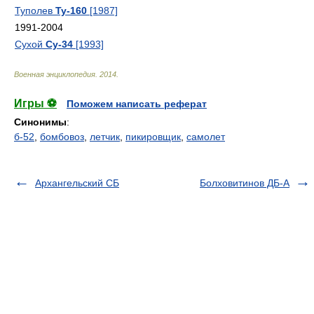
Туполев
Ту-160
[1987]
1991-2004
Сухой
Су-34
[1993]
Военная энциклопедия
.
2014
.
Игры ⚽
Поможем написать реферат
Синонимы
:
б-52
,
бомбовоз
,
летчик
,
пикировщик
,
самолет
Архангельский СБ
Болховитинов ДБ-А