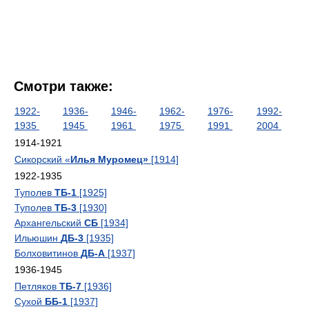
Смотри также:
1922-
1936-
1946-
1962-
1976-
1992-
1935
1945
1961
1975
1991
2004
1914-1921
Сикорский «
Илья Муромец»
[1914]
1922-1935
Туполев
ТБ-1
[1925]
Туполев
ТБ-3
[1930]
Архангельский
СБ
[1934]
Ильюшин
ДБ-3
[1935]
Болховитинов
ДБ-А
[1937]
1936-1945
Петляков
ТБ-7
[1936]
Сухой
ББ-1
[1937]