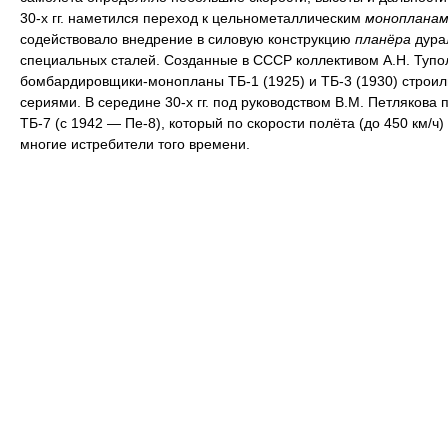
30-х гг. наметился переход к цельнометаллическим
монопланам
содействовало внедрение в силовую конструкцию
планёра
дура
специальных сталей. Созданные в СССР коллективом А.Н. Тупо
бомбардировщики-монопланы ТБ-1 (1925) и ТБ-3 (1930) строи
сериями. В середине 30-х гг. под руководством В.М. Петлякова 
ТБ-7 (с 1942 — Пе-8), который по скорости полёта (до 450 км/ч
многие истребители того времени.