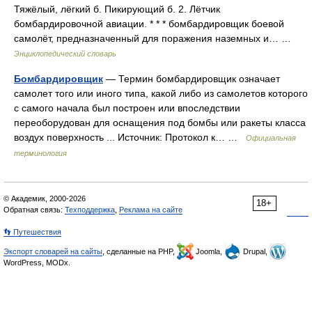
Тяжёлый, лёгкий б. Пикирующий б. 2. Лётчик
бомбардировочной авиации. * * * бомбардировщик боевой
самолёт, предназначенный для поражения наземных и… …
Энциклопедический словарь
Бомбардировщик
— Термин бомбардировщик означает
самолет того или иного типа, какой либо из самолетов которого
с самого начала был построен или впоследствии
переоборудован для оснащения под бомбы или ракеты класса
воздух поверхность ... Источник: Протокол к… …
Официальная
терминология
© Академик, 2000-2026
18+
Обратная связь:
Техподдержка
,
Реклама на сайте
👣 Путешествия
Экспорт словарей на сайты
, сделанные на PHP,
Joomla,
Drupal,
WordPress, MODx.