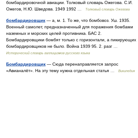
бомбардировочной авиации. Толковый словарь Ожегова. С.И.
Ожегов, Н.Ю. Шведова. 1949 1992 …
Толковый словарь Ожегова
бомбардировщик
— а, м. 1. То же, что бомбовоз. Уш. 1935.
Военный самолет, предназначенный для поражения бомбами
наземных и морских целей противника. БАС 2.
Бомбардировщики бомбят только с горизонтали, а пикирующих
бомбардировщиков не было. Война 1939 95. 2. разг …
Исторический словарь галлицизмов русского языка
Бомбардировщик
— Сюда перенаправляется запрос
«Авианалёт». На эту тему нужна отдельная статья …
Википедия