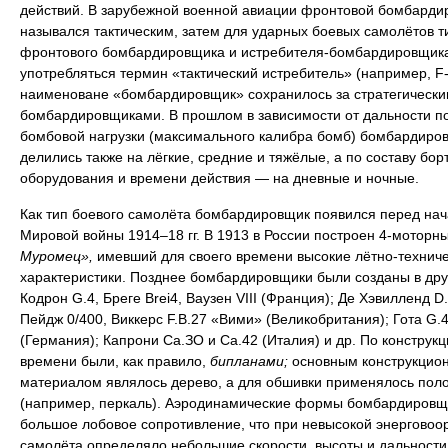
действий. В зарубежной военной авиации фронтовой бомбарди
назывался тактическим, затем для ударных боевых самолётов т
фронтового бомбардировщика и истребителя-бомбардировщика
употребляться термин «тактический истребитель» (например, F-
наименоване «бомбардировщик» сохранилось за стратегически
бомбардировщиками. В прошлом в зависимости от дальности п
бомбовой нагрузки (максимального калибра бомб) бомбардиро
делились также на лёгкие, средние и тяжёлые, а по составу бор
оборудования и времени действия — на дневные и ночные.
Как тип боевого самолёта бомбардировщик появился перед на
Мировой войны 1914–18 гг. В 1913 в России построен 4-моторн
Муромец»,
имевший для своего времени высокие лётно-технич
характеристики. Позднее бомбардировщики были созданы в дру
Кодрон G.4, Бреге Brei4, Ваузен VIII (Франция); Де Хэвилленд D.
Пейдж 0/400, Виккерс F.B.27 «Вими» (Великобритания); Гота G.4
(Германия); Капрони Са.ЗО и Са.42 (Италия) и др. По конструкци
времени были, как правило,
бипланами;
основным конструкцио
материалом являлось дерево, а для обшивки применялось пол
(например, перкаль). Аэродинамические формы бомбардировщ
большое лобовое сопротивление, что при невысокой энерговоо
самолёта определяло небольшие скорости, высоты и дальности 