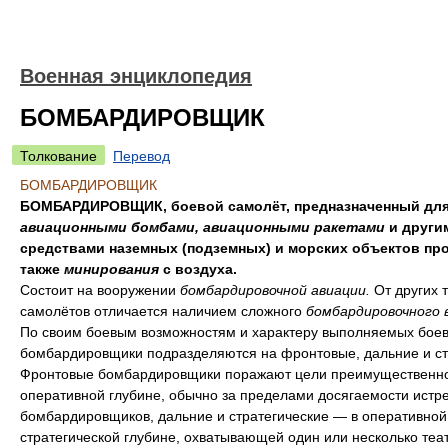
Военная энциклопедия
БОМБАРДИРОВЩИК
Толкование
Перевод
БОМБАРДИРОВЩИК
БОМБАРДИРОВЩИК, боевой самолёт, предназначенный для
авиационными бомбами, авиационными ракетами
и други
средствами наземных (подземных) и морских объектов про
также
минирования
с воздуха.
Состоит на вооружении
бомбардировочной авиации.
От других 
самолётов отличается наличием сложного
бомбардировочного 
По своим боевым возможностям и характеру выполняемых боев
бомбардировщики подразделяются на фронтовые, дальние и ст
Фронтовые бомбардировщики поражают цели преимущественно
оперативной глубине, обычно за пределами досягаемости истр
бомбардировщиков, дальние и стратегические — в оперативной
стратегической глубине, охватывающей один или несколько теа