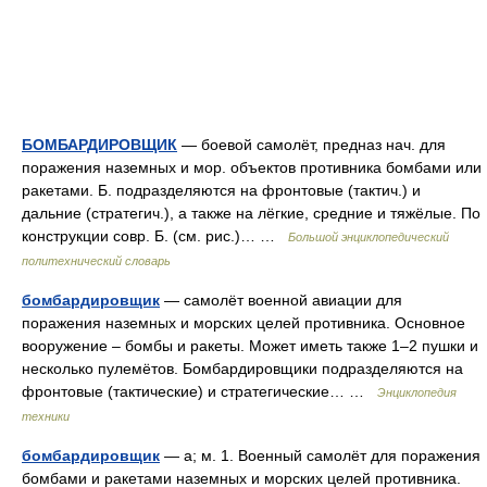
БОМБАРДИРОВЩИК
— боевой самолёт, предназ нач. для
поражения наземных и мор. объектов противника бомбами или
ракетами. Б. подразделяются на фронтовые (тактич.) и
дальние (стратегич.), а также на лёгкие, средние и тяжёлые. По
конструкции совр. Б. (см. рис.)… …
Большой энциклопедический
политехнический словарь
бомбардировщик
— самолёт военной авиации для
поражения наземных и морских целей противника. Основное
вооружение – бомбы и ракеты. Может иметь также 1–2 пушки и
несколько пулемётов. Бомбардировщики подразделяются на
фронтовые (тактические) и стратегические… …
Энциклопедия
техники
бомбардировщик
— а; м. 1. Военный самолёт для поражения
бомбами и ракетами наземных и морских целей противника.