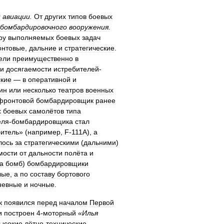
й
авиации
.
От
других
типов
боевых
бомбардировочного
вооружения
.
ру
выполняемых
боевых
задач
нтовые
,
дальние
и
стратегические
.
ели
преимущественно
в
и
досягаемости
истребителей
-
ские
—
в
оперативной
и
ин
или
несколько
театров
военных
фронтовой
бомбардировщик
ранее
х
боевых
самолётов
типа
еля
-
бомбардировщика
стал
битель
» (
например
,
F
-
111A
),
а
лось
за
стратегическими
(
дальними
)
мости
от
дальности
полёта
и
а
бомб
)
бомбардировщики
лые
,
а
по
составу
бортового
невные
и
ночные
.
к
появился
перед
началом
Первой
и
построен
4
-
моторный
«
Илья
ысокие
лётно
-
технические