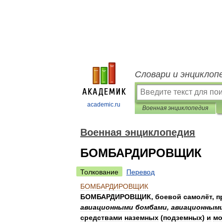
Словари и энциклоп
academic.ru
Военная энциклопедия
Военная энциклопедия
БОМБАРДИРОВЩИК
Толкование
Перевод
БОМБАРДИРОВЩИК
БОМБАРДИРОВЩИК
,
боевой
самолёт
,
п
авиационными
бомбами
,
авиационным
средствами
наземных
(
подземных
)
и
мо