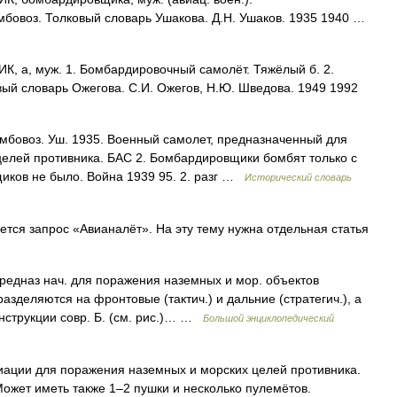
мбовоз. Толковый словарь Ушакова. Д.Н. Ушаков. 1935 1940 …
а, муж. 1. Бомбардировочный самолёт. Тяжёлый б. 2.
ый словарь Ожегова. С.И. Ожегов, Н.Ю. Шведова. 1949 1992
бомбовоз. Уш. 1935. Военный самолет, предназначенный для
елей противника. БАС 2. Бомбардировщики бомбят только с
иков не было. Война 1939 95. 2. разг …
Исторический словарь
ся запрос «Авианалёт». На эту тему нужна отдельная статья
редназ нач. для поражения наземных и мор. объектов
азделяются на фронтовые (тактич.) и дальние (стратегич.), а
онструкции совр. Б. (см. рис.)… …
Большой энциклопедический
ации для поражения наземных и морских целей противника.
ожет иметь также 1–2 пушки и несколько пулемётов.