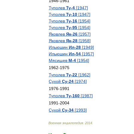
1946
-
1961
Туполев
Ту
-
4
[
1947
]
Туполев
Ту
-
10
[
1947
]
Туполев
Ту
-
16
[
1954
]
Туполев
Ту
-
95
[
1954
]
Яковлев
Як
-
26
[
1957
]
Яковлев
Як
-
28
[
1958
]
Ильюшин
Ил
-
28
[
1949
]
Ильюшин
Ил
-
54
[
1957
]
Мясищев
М
-
4
[
1954
]
1962
-
1975
Туполев
Ту
-
22
[
1962
]
Сухой
Су
-
24
[
1974
]
1976
-
1991
Туполев
Ту
-
160
[
1987
]
1991
-
2004
Сухой
Су
-
34
[
1993
]
Военная
энциклопедия
.
2014
.