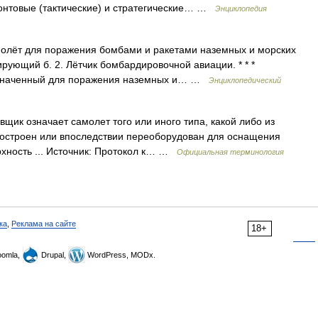
нтовые (тактические) и стратегические… …
Энциклопедия
молёт для поражения бомбами и ракетами наземных и морских
ирующий б. 2. Лётчик бомбардировочной авиации. * * *
азначенный для поражения наземных и… …
Энциклопедический
ик означает самолет того или иного типа, какой либо из
построен или впоследствии переоборудован для оснащения
рхность ... Источник: Протокол к… …
Официальная терминология
ка
,
Реклама на сайте
18+
omla,
Drupal,
WordPress, MODx.