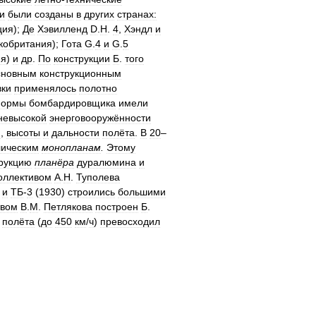
и
были
созданы
в
других
странах:
ция
);
Де
Хэвилленд
D
.
H
.
4
,
Хэндл
и
кобритания
);
Гота
G
.
4
и
G
.
5
ия
)
и
др
.
По
конструкции
Б
.
того
сновным
конструкционным
ки
применялось
полотно
ормы
бомбардировщика
имели
невысокой
энерговооружённости
и
,
высоты
и
дальности
полёта
.
В
20
–
лическим
монопланам
.
Этому
рукцию
планёра
дуралюмина
и
оллективом
А
.
Н
.
Туполева
)
и
ТБ
-
3
(
1930
)
строились
большими
твом
В
.
М
.
Петлякова
построен
Б
.
полёта
(
до
450
км
/
ч
)
превосходил