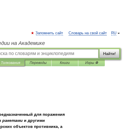
Запомнить сайт
Словарь на свой сайт
RU
едии на Академике
Найти!
Толкования
Переводы
Книги
Игры ⚽
редназначенный
для
поражения
и
ракетами
и
другими
рских
объектов
противника
,
а