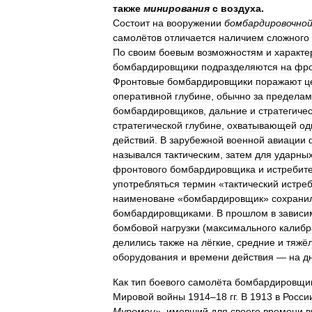
также
минирования
с
воздуха
.
Состоит
на
вооружении
бомбардировочно
самолётов
отличается
наличием
сложного
По
своим
боевым
возможностям
и
характе
бомбардировщики
подразделяются
на
фро
Фронтовые
бомбардировщики
поражают
ц
оперативной
глубине
,
обычно
за
пределам
бомбардировщиков
,
дальние
и
стратегиче
стратегической
глубине
,
охватывающей
од
действий
.
В
зарубежной
военной
авиации
назывался
тактическим
,
затем
для
ударны
фронтового
бомбардировщика
и
истребит
употребляться
термин
«
тактический
истре
наименоване
«
бомбардировщик
»
сохрани
бомбардировщиками
.
В
прошлом
в
зависи
бомбовой
нагрузки
(
максимального
калибр
делились
также
на
лёгкие
,
средние
и
тяжё
оборудования
и
времени
действия
—
на
д
Как
тип
боевого
самолёта
бомбардировщи
Мировой
войны
1914
–
18
гг
.
В
1913
в
Росси
Муромец
»,
имевший
для
своего
времени
в