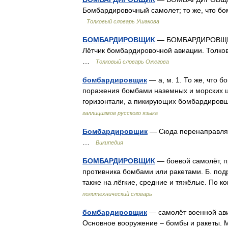
Бомбардировочный самолет; то же, что бо
Толковый словарь Ушакова
БОМБАРДИРОВЩИК
— БОМБАРДИРОВЩИК, 
Лётчик бомбардировочной авиации. Толков
…
Толковый словарь Ожегова
бомбардировщик
— а, м. 1. То же, что 
поражения бомбами наземных и морских ц
горизонтали, а пикирующих бомбардировщ
галлицизмов русского языка
Бомбардировщик
— Сюда перенаправляет
…
Википедия
БОМБАРДИРОВЩИК
— боевой самолёт, п
противника бомбами или ракетами. Б. подр
также на лёгкие, средние и тяжёлые. По к
политехнический словарь
бомбардировщик
— самолёт военной ави
Основное вооружение – бомбы и ракеты. М