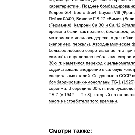
характеристики
.
Позднее
бомбардировщик
Кодрон
G
.
4
,
Бреге
Brei4
,
Ваузен
VIII
(
Фран
Пейдж
0
/
400
,
Виккерс
F
.
B
.
27
«
Вими
» (
Вели
(
Германия
);
Капрони
Са
.
ЗО
и
Са
.
42
(
Итал
времени
были
,
как
правило
,
бипланами
;
о
материалом
являлось
дерево
,
а
для
обшив
(
например
,
перкаль
).
Аэродинамические
ф
большое
лобовое
сопротивление
,
что
при
самолёта
определяло
небольшие
скорост
30
-
х
гг
.
наметился
переход
к
цельнометал
содействовало
внедрение
в
силовую
конст
специальных
сталей
.
Созданные
в
СССР
к
бомбардировщики
-
монопланы
ТБ
-
1
(
1925
сериями
.
В
середине
30
-
х
гг
.
под
руководс
ТБ
-
7
(
с
1942
—
Пе
-
8
),
который
по
скорости
многие
истребители
того
времени
.
Смотри
также: