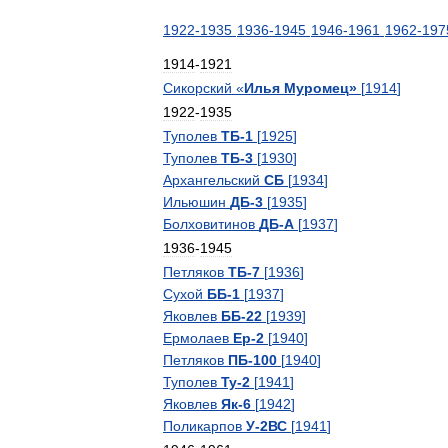
1922
-
1935
1936
-
1945
1946
-
1961
1962
-
197
1914
-
1921
Сикорский
«
Илья
Муромец
»
[
1914
]
1922
-
1935
Туполев
ТБ
-
1
[
1925
]
Туполев
ТБ
-
3
[
1930
]
Архангельский
СБ
[
1934
]
Ильюшин
ДБ
-
3
[
1935
]
Болховитинов
ДБ
-
А
[
1937
]
1936
-
1945
Петляков
ТБ
-
7
[
1936
]
Сухой
ББ
-
1
[
1937
]
Яковлев
ББ
-
22
[
1939
]
Ермолаев
Ер
-
2
[
1940
]
Петляков
ПБ
-
100
[
1940
]
Туполев
Ту
-
2
[
1941
]
Яковлев
Як
-
6
[
1942
]
Поликарпов
У
-
2ВС
[
1941
]