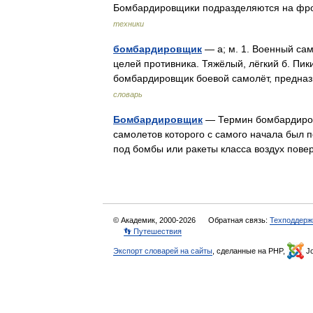
Бомбардировщики подразделяются на фро
техники
бомбардировщик
— а; м. 1. Военный са
целей противника. Тяжёлый, лёгкий б. Пик
бомбардировщик боевой самолёт, предн
словарь
Бомбардировщик
— Термин бомбардировщ
самолетов которого с самого начала был 
под бомбы или ракеты класса воздух пове
© Академик, 2000-2026
Обратная связь:
Техподдерж
👣 Путешествия
Экспорт словарей на сайты
, сделанные на PHP,
Jo