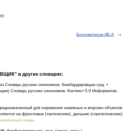
ет
Болховитинов ДБ-А
ВЩИК" в других словарях:
з Словарь русских синонимов. бомбардировщик сущ. •
ии) Словарь русских синонимов. Контекст 5.0 Информатик.
редназначенный для поражения наземных и морских объектов
ляются на фронтовые (тактические), дальние (стратегические)
лопедический словарь
бомбардировщика, муж. (авиац. воен.).