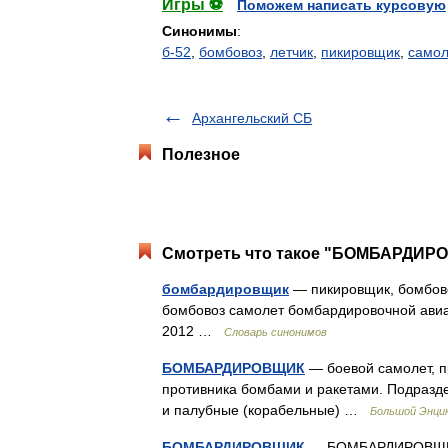
Игры ⚽
Поможем написать курсовую
Синонимы
:
б-52
,
бомбовоз
,
летчик
,
пикировщик
,
самол
Архангельский СБ
Полезное
Смотреть что такое "БОМБАРДИРО
бомбардировщик
— пикировщик, бомбово
бомбовоз самолет бомбардировочной авиац
2012 …
Словарь синонимов
БОМБАРДИРОВЩИК
— боевой самолет, п
противника бомбами и ракетами. Подразде
и палубные (корабельные) …
Большой Энцик
БОМБАРДИРОВЩИК
— БОМБАРДИРОВЩИК, 