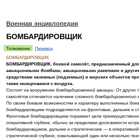
Военная энциклопедия
БОМБАРДИРОВЩИК
Толкование
Перевод
БОМБАРДИРОВЩИК
БОМБАРДИРОВЩИК, боевой самолёт, предназначенный для
авиационными бомбами, авиационными ракетами
и други
средствами наземных (подземных) и морских объектов про
также
минирования
с воздуха.
Состоит на вооружении
бомбардировочной авиации.
От других 
самолётов отличается наличием сложного
бомбардировочного 
По своим боевым возможностям и характеру выполняемых боев
бомбардировщики подразделяются на фронтовые, дальние и ст
Фронтовые бомбардировщики поражают цели преимущественно
оперативной глубине, обычно за пределами досягаемости истр
бомбардировщиков, дальние и стратегические — в оперативной
стратегической глубине, охватывающей один или несколько теа