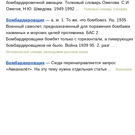
бомбардировочной авиации. Толковый словарь Ожегова. С.И.
Ожегов, Н.Ю. Шведова. 1949 1992 …
Толковый словарь Ожегова
бомбардировщик
— а, м. 1. То же, что бомбовоз. Уш. 1935.
Военный самолет, предназначенный для поражения бомбами
наземных и морских целей противника. БАС 2.
Бомбардировщики бомбят только с горизонтали, а пикирующих
бомбардировщиков не было. Война 1939 95. 2. разг …
Исторический словарь галлицизмов русского языка
Бомбардировщик
— Сюда перенаправляется запрос
«Авианалёт». На эту тему нужна отдельная статья …
Википедия