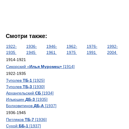
Смотри также:
1922-
1936-
1946-
1962-
1976-
1992-
1935
1945
1961
1975
1991
2004
1914-1921
Сикорский «
Илья Муромец»
[1914]
1922-1935
Туполев
ТБ-1
[1925]
Туполев
ТБ-3
[1930]
Архангельский
СБ
[1934]
Ильюшин
ДБ-3
[1935]
Болховитинов
ДБ-А
[1937]
1936-1945
Петляков
ТБ-7
[1936]
Сухой
ББ-1
[1937]