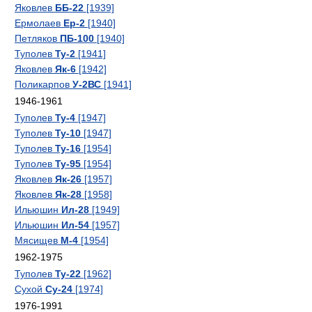
Яковлев
ББ-22
[1939]
Ермолаев
Ер-2
[1940]
Петляков
ПБ-100
[1940]
Туполев
Ту-2
[1941]
Яковлев
Як-6
[1942]
Поликарпов
У-2ВС
[1941]
1946-1961
Туполев
Ту-4
[1947]
Туполев
Ту-10
[1947]
Туполев
Ту-16
[1954]
Туполев
Ту-95
[1954]
Яковлев
Як-26
[1957]
Яковлев
Як-28
[1958]
Ильюшин
Ил-28
[1949]
Ильюшин
Ил-54
[1957]
Мясищев
М-4
[1954]
1962-1975
Туполев
Ту-22
[1962]
Сухой
Су-24
[1974]
1976-1991