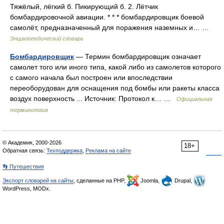
Тяжёлый, лёгкий б. Пикирующий б. 2. Лётчик
бомбардировочной авиации. * * * бомбардировщик боевой
самолёт, предназначенный для поражения наземных и… …
Энциклопедический словарь
Бомбардировщик
— Термин бомбардировщик означает
самолет того или иного типа, какой либо из самолетов которого
с самого начала был построен или впоследствии
переоборудован для оснащения под бомбы или ракеты класса
воздух поверхность ... Источник: Протокол к… …
Официальная
терминология
© Академик, 2000-2026
18+
Обратная связь:
Техподдержка
,
Реклама на сайте
👣 Путешествия
Экспорт словарей на сайты
, сделанные на PHP,
Joomla,
Drupal,
WordPress, MODx.