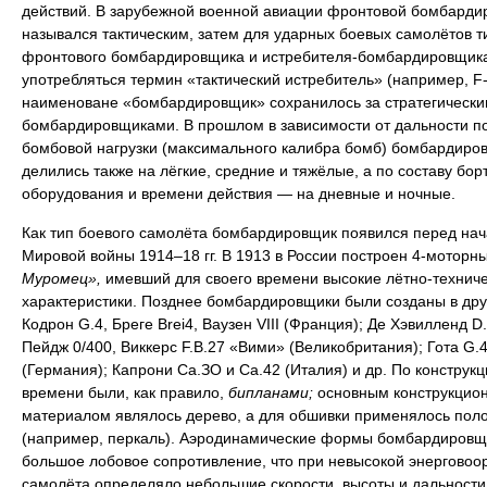
действий. В зарубежной военной авиации фронтовой бомбарди
назывался тактическим, затем для ударных боевых самолётов т
фронтового бомбардировщика и истребителя-бомбардировщика
употребляться термин «тактический истребитель» (например, F-
наименоване «бомбардировщик» сохранилось за стратегически
бомбардировщиками. В прошлом в зависимости от дальности п
бомбовой нагрузки (максимального калибра бомб) бомбардиро
делились также на лёгкие, средние и тяжёлые, а по составу бор
оборудования и времени действия — на дневные и ночные.
Как тип боевого самолёта бомбардировщик появился перед на
Мировой войны 1914–18 гг. В 1913 в России построен 4-моторн
Муромец»,
имевший для своего времени высокие лётно-технич
характеристики. Позднее бомбардировщики были созданы в дру
Кодрон G.4, Бреге Brei4, Ваузен VIII (Франция); Де Хэвилленд D.
Пейдж 0/400, Виккерс F.B.27 «Вими» (Великобритания); Гота G.4
(Германия); Капрони Са.ЗО и Са.42 (Италия) и др. По конструкци
времени были, как правило,
бипланами;
основным конструкцио
материалом являлось дерево, а для обшивки применялось пол
(например, перкаль). Аэродинамические формы бомбардировщ
большое лобовое сопротивление, что при невысокой энерговоо
самолёта определяло небольшие скорости, высоты и дальности 