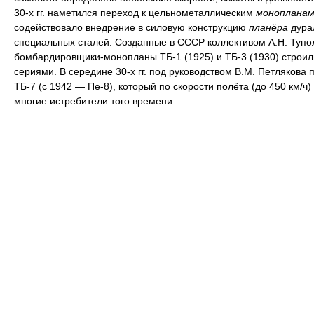
30-х гг. наметился переход к цельнометаллическим
монопланам
содействовало внедрение в силовую конструкцию
планёра
дура
специальных сталей. Созданные в СССР коллективом А.Н. Тупо
бомбардировщики-монопланы ТБ-1 (1925) и ТБ-3 (1930) строи
сериями. В середине 30-х гг. под руководством В.М. Петлякова 
ТБ-7 (с 1942 — Пе-8), который по скорости полёта (до 450 км/ч
многие истребители того времени.