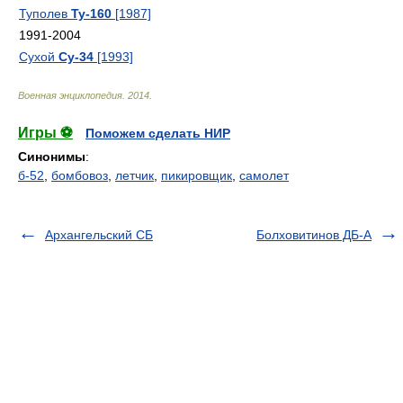
Туполев
Ту-160
[1987]
1991-2004
Сухой
Су-34
[1993]
Военная энциклопедия
.
2014
.
Игры ⚽
Поможем сделать НИР
Синонимы
:
б-52
,
бомбовоз
,
летчик
,
пикировщик
,
самолет
Архангельский СБ
Болховитинов ДБ-А