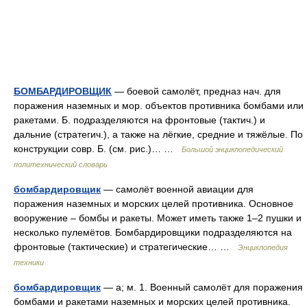
БОМБАРДИРОВЩИК
— боевой самолёт, предназ нач. для
поражения наземных и мор. объектов противника бомбами или
ракетами. Б. подразделяются на фронтовые (тактич.) и
дальние (стратегич.), а также на лёгкие, средние и тяжёлые. По
конструкции совр. Б. (см. рис.)… …
Большой энциклопедический
политехнический словарь
бомбардировщик
— самолёт военной авиации для
поражения наземных и морских целей противника. Основное
вооружение – бомбы и ракеты. Может иметь также 1–2 пушки и
несколько пулемётов. Бомбардировщики подразделяются на
фронтовые (тактические) и стратегические… …
Энциклопедия
техники
бомбардировщик
— а; м. 1. Военный самолёт для поражения
бомбами и ракетами наземных и морских целей противника.