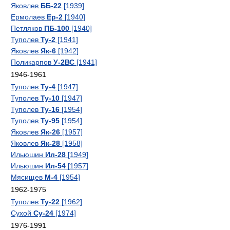
Яковлев
ББ-22
[1939]
Ермолаев
Ер-2
[1940]
Петляков
ПБ-100
[1940]
Туполев
Ту-2
[1941]
Яковлев
Як-6
[1942]
Поликарпов
У-2ВС
[1941]
1946-1961
Туполев
Ту-4
[1947]
Туполев
Ту-10
[1947]
Туполев
Ту-16
[1954]
Туполев
Ту-95
[1954]
Яковлев
Як-26
[1957]
Яковлев
Як-28
[1958]
Ильюшин
Ил-28
[1949]
Ильюшин
Ил-54
[1957]
Мясищев
М-4
[1954]
1962-1975
Туполев
Ту-22
[1962]
Сухой
Су-24
[1974]
1976-1991