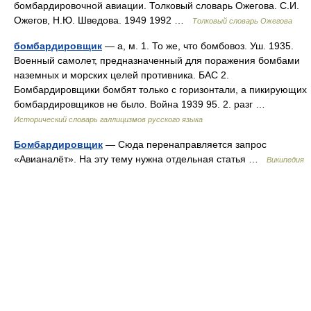
бомбардировочной авиации. Толковый словарь Ожегова. С.И.
Ожегов, Н.Ю. Шведова. 1949 1992 …
Толковый словарь Ожегова
бомбардировщик
— а, м. 1. То же, что бомбовоз. Уш. 1935.
Военный самолет, предназначенный для поражения бомбами
наземных и морских целей противника. БАС 2.
Бомбардировщики бомбят только с горизонтали, а пикирующих
бомбардировщиков не было. Война 1939 95. 2. разг …
Исторический словарь галлицизмов русского языка
Бомбардировщик
— Сюда перенаправляется запрос
«Авианалёт». На эту тему нужна отдельная статья …
Википедия