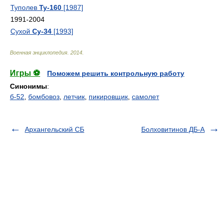
Туполев
Ту-160
[1987]
1991-2004
Сухой
Су-34
[1993]
Военная энциклопедия
.
2014
.
Игры ⚽
Поможем решить контрольную работу
Синонимы
:
б-52
,
бомбовоз
,
летчик
,
пикировщик
,
самолет
Архангельский СБ
Болховитинов ДБ-А