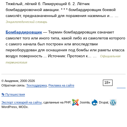
Тяжёлый, лёгкий б. Пикирующий б. 2. Лётчик
бомбардировочной авиации. * * * бомбардировщик боевой
самолёт, предназначенный для поражения наземных и… …
Энциклопедический словарь
Бомбардировщик
— Термин бомбардировщик означает
самолет того или иного типа, какой либо из самолетов которого
с самого начала был построен или впоследствии
переоборудован для оснащения под бомбы или ракеты класса
воздух поверхность ... Источник: Протокол к… …
Официальная
терминология
© Академик, 2000-2026
18+
Обратная связь:
Техподдержка
,
Реклама на сайте
👣 Путешествия
Экспорт словарей на сайты
, сделанные на PHP,
Joomla,
Drupal,
WordPress, MODx.