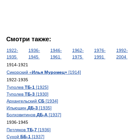
Смотри также:
1922-
1936-
1946-
1962-
1976-
1992-
1935
1945
1961
1975
1991
2004
1914-1921
Сикорский «
Илья Муромец»
[1914]
1922-1935
Туполев
ТБ-1
[1925]
Туполев
ТБ-3
[1930]
Архангельский
СБ
[1934]
Ильюшин
ДБ-3
[1935]
Болховитинов
ДБ-А
[1937]
1936-1945
Петляков
ТБ-7
[1936]
Сухой
ББ-1
[1937]