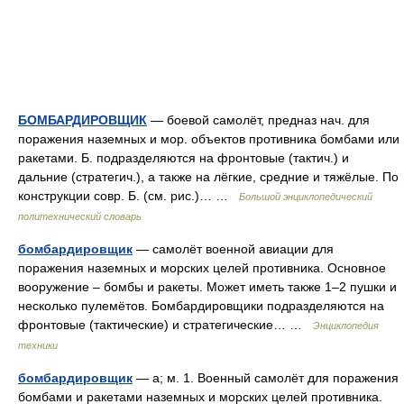
БОМБАРДИРОВЩИК
— боевой самолёт, предназ нач. для
поражения наземных и мор. объектов противника бомбами или
ракетами. Б. подразделяются на фронтовые (тактич.) и
дальние (стратегич.), а также на лёгкие, средние и тяжёлые. По
конструкции совр. Б. (см. рис.)… …
Большой энциклопедический
политехнический словарь
бомбардировщик
— самолёт военной авиации для
поражения наземных и морских целей противника. Основное
вооружение – бомбы и ракеты. Может иметь также 1–2 пушки и
несколько пулемётов. Бомбардировщики подразделяются на
фронтовые (тактические) и стратегические… …
Энциклопедия
техники
бомбардировщик
— а; м. 1. Военный самолёт для поражения
бомбами и ракетами наземных и морских целей противника.