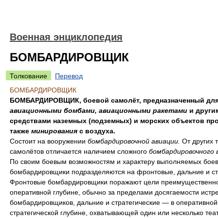
Военная энциклопедия
БОМБАРДИРОВЩИК
Толкование
Перевод
БОМБАРДИРОВЩИК
БОМБАРДИРОВЩИК, боевой самолёт, предназначенный для
авиационными бомбами, авиационными ракетами
и други
средствами наземных (подземных) и морских объектов про
также
минирования
с воздуха.
Состоит на вооружении
бомбардировочной авиации.
От других 
самолётов отличается наличием сложного
бомбардировочного 
По своим боевым возможностям и характеру выполняемых боев
бомбардировщики подразделяются на фронтовые, дальние и ст
Фронтовые бомбардировщики поражают цели преимущественно
оперативной глубине, обычно за пределами досягаемости истр
бомбардировщиков, дальние и стратегические — в оперативной
стратегической глубине, охватывающей один или несколько теа