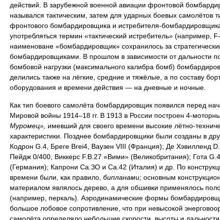
действий. В зарубежной военной авиации фронтовой бомбарди
назывался тактическим, затем для ударных боевых самолётов т
фронтового бомбардировщика и истребителя-бомбардировщика
употребляться термин «тактический истребитель» (например, F-
наименоване «бомбардировщик» сохранилось за стратегически
бомбардировщиками. В прошлом в зависимости от дальности п
бомбовой нагрузки (максимального калибра бомб) бомбардиро
делились также на лёгкие, средние и тяжёлые, а по составу бор
оборудования и времени действия — на дневные и ночные.
Как тип боевого самолёта бомбардировщик появился перед на
Мировой войны 1914–18 гг. В 1913 в России построен 4-моторн
Муромец»,
имевший для своего времени высокие лётно-технич
характеристики. Позднее бомбардировщики были созданы в дру
Кодрон G.4, Бреге Brei4, Ваузен VIII (Франция); Де Хэвилленд D.
Пейдж 0/400, Виккерс F.B.27 «Вими» (Великобритания); Гота G.4
(Германия); Капрони Са.ЗО и Са.42 (Италия) и др. По конструкци
времени были, как правило,
бипланами;
основным конструкцио
материалом являлось дерево, а для обшивки применялось пол
(например, перкаль). Аэродинамические формы бомбардировщ
большое лобовое сопротивление, что при невысокой энерговоо
самолёта определяло небольшие скорости, высоты и дальности 