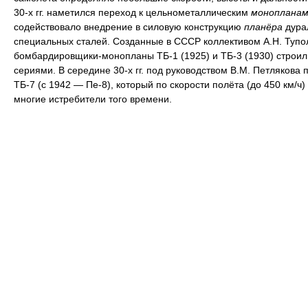
30-х гг. наметился переход к цельнометаллическим
монопланам
содействовало внедрение в силовую конструкцию
планёра
дура
специальных сталей. Созданные в СССР коллективом А.Н. Тупо
бомбардировщики-монопланы ТБ-1 (1925) и ТБ-3 (1930) строи
сериями. В середине 30-х гг. под руководством В.М. Петлякова 
ТБ-7 (с 1942 — Пе-8), который по скорости полёта (до 450 км/ч
многие истребители того времени.