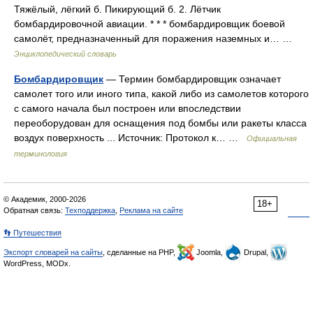
Тяжёлый, лёгкий б. Пикирующий б. 2. Лётчик
бомбардировочной авиации. * * * бомбардировщик боевой
самолёт, предназначенный для поражения наземных и… …
Энциклопедический словарь
Бомбардировщик
— Термин бомбардировщик означает
самолет того или иного типа, какой либо из самолетов которого
с самого начала был построен или впоследствии
переоборудован для оснащения под бомбы или ракеты класса
воздух поверхность ... Источник: Протокол к… …
Официальная
терминология
© Академик, 2000-2026
18+
Обратная связь:
Техподдержка
,
Реклама на сайте
👣 Путешествия
Экспорт словарей на сайты
, сделанные на PHP,
Joomla,
Drupal,
WordPress, MODx.