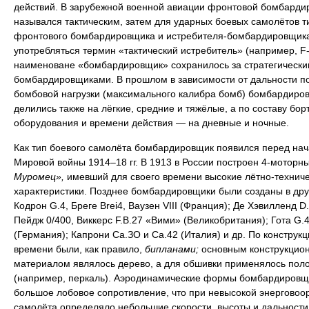
действий. В зарубежной военной авиации фронтовой бомбарди
назывался тактическим, затем для ударных боевых самолётов т
фронтового бомбардировщика и истребителя-бомбардировщика
употребляться термин «тактический истребитель» (например, F-
наименоване «бомбардировщик» сохранилось за стратегически
бомбардировщиками. В прошлом в зависимости от дальности п
бомбовой нагрузки (максимального калибра бомб) бомбардиро
делились также на лёгкие, средние и тяжёлые, а по составу бор
оборудования и времени действия — на дневные и ночные.
Как тип боевого самолёта бомбардировщик появился перед на
Мировой войны 1914–18 гг. В 1913 в России построен 4-моторн
Муромец»,
имевший для своего времени высокие лётно-технич
характеристики. Позднее бомбардировщики были созданы в дру
Кодрон G.4, Бреге Brei4, Ваузен VIII (Франция); Де Хэвилленд D.
Пейдж 0/400, Виккерс F.B.27 «Вими» (Великобритания); Гота G.4
(Германия); Капрони Са.ЗО и Са.42 (Италия) и др. По конструкци
времени были, как правило,
бипланами;
основным конструкцио
материалом являлось дерево, а для обшивки применялось пол
(например, перкаль). Аэродинамические формы бомбардировщ
большое лобовое сопротивление, что при невысокой энерговоо
самолёта определяло небольшие скорости, высоты и дальности 