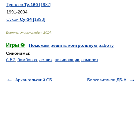
Туполев
Ту-160
[1987]
1991-2004
Сухой
Су-34
[1993]
Военная энциклопедия
.
2014
.
Игры ⚽
Поможем решить контрольную работу
Синонимы
:
б-52
,
бомбовоз
,
летчик
,
пикировщик
,
самолет
Архангельский СБ
Болховитинов ДБ-А