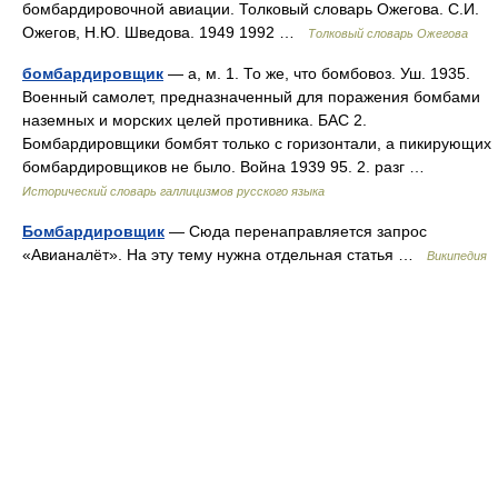
бомбардировочной авиации. Толковый словарь Ожегова. С.И.
Ожегов, Н.Ю. Шведова. 1949 1992 …
Толковый словарь Ожегова
бомбардировщик
— а, м. 1. То же, что бомбовоз. Уш. 1935.
Военный самолет, предназначенный для поражения бомбами
наземных и морских целей противника. БАС 2.
Бомбардировщики бомбят только с горизонтали, а пикирующих
бомбардировщиков не было. Война 1939 95. 2. разг …
Исторический словарь галлицизмов русского языка
Бомбардировщик
— Сюда перенаправляется запрос
«Авианалёт». На эту тему нужна отдельная статья …
Википедия