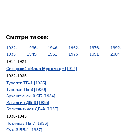
Смотри также:
1922-
1936-
1946-
1962-
1976-
1992-
1935
1945
1961
1975
1991
2004
1914-1921
Сикорский «
Илья Муромец»
[1914]
1922-1935
Туполев
ТБ-1
[1925]
Туполев
ТБ-3
[1930]
Архангельский
СБ
[1934]
Ильюшин
ДБ-3
[1935]
Болховитинов
ДБ-А
[1937]
1936-1945
Петляков
ТБ-7
[1936]
Сухой
ББ-1
[1937]