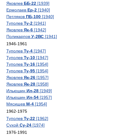
Яковлев
ББ-22
[1939]
Ермолаев
Ер-2
[1940]
Петляков
ПБ-100
[1940]
Туполев
Ту-2
[1941]
Яковлев
Як-6
[1942]
Поликарпов
У-2ВС
[1941]
1946-1961
Туполев
Ту-4
[1947]
Туполев
Ту-10
[1947]
Туполев
Ту-16
[1954]
Туполев
Ту-95
[1954]
Яковлев
Як-26
[1957]
Яковлев
Як-28
[1958]
Ильюшин
Ил-28
[1949]
Ильюшин
Ил-54
[1957]
Мясищев
М-4
[1954]
1962-1975
Туполев
Ту-22
[1962]
Сухой
Су-24
[1974]
1976-1991