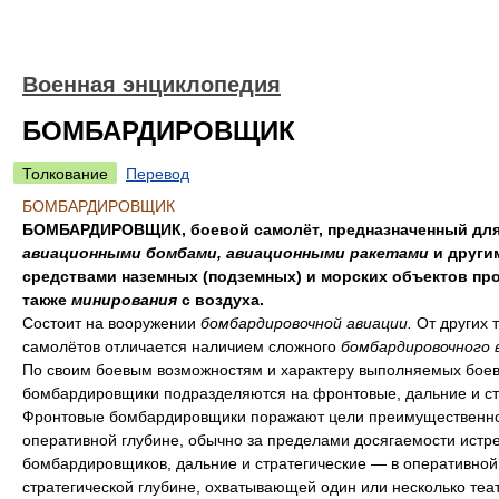
Военная энциклопедия
БОМБАРДИРОВЩИК
Толкование
Перевод
БОМБАРДИРОВЩИК
БОМБАРДИРОВЩИК, боевой самолёт, предназначенный для
авиационными бомбами, авиационными ракетами
и други
средствами наземных (подземных) и морских объектов про
также
минирования
с воздуха.
Состоит на вооружении
бомбардировочной авиации.
От других 
самолётов отличается наличием сложного
бомбардировочного 
По своим боевым возможностям и характеру выполняемых боев
бомбардировщики подразделяются на фронтовые, дальние и ст
Фронтовые бомбардировщики поражают цели преимущественно
оперативной глубине, обычно за пределами досягаемости истр
бомбардировщиков, дальние и стратегические — в оперативной
стратегической глубине, охватывающей один или несколько теа