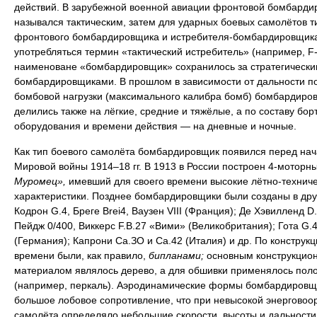
действий. В зарубежной военной авиации фронтовой бомбарди
назывался тактическим, затем для ударных боевых самолётов т
фронтового бомбардировщика и истребителя-бомбардировщика
употребляться термин «тактический истребитель» (например, F-
наименоване «бомбардировщик» сохранилось за стратегически
бомбардировщиками. В прошлом в зависимости от дальности п
бомбовой нагрузки (максимального калибра бомб) бомбардиро
делились также на лёгкие, средние и тяжёлые, а по составу бор
оборудования и времени действия — на дневные и ночные.
Как тип боевого самолёта бомбардировщик появился перед на
Мировой войны 1914–18 гг. В 1913 в России построен 4-моторн
Муромец»,
имевший для своего времени высокие лётно-технич
характеристики. Позднее бомбардировщики были созданы в дру
Кодрон G.4, Бреге Brei4, Ваузен VIII (Франция); Де Хэвилленд D.
Пейдж 0/400, Виккерс F.B.27 «Вими» (Великобритания); Гота G.4
(Германия); Капрони Са.ЗО и Са.42 (Италия) и др. По конструкци
времени были, как правило,
бипланами;
основным конструкцио
материалом являлось дерево, а для обшивки применялось пол
(например, перкаль). Аэродинамические формы бомбардировщ
большое лобовое сопротивление, что при невысокой энерговоо
самолёта определяло небольшие скорости, высоты и дальности 