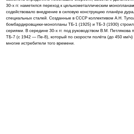
30-х гг. наметился переход к цельнометаллическим
монопланам
содействовало внедрение в силовую конструкцию
планёра
дура
специальных сталей. Созданные в СССР коллективом А.Н. Тупо
бомбардировщики-монопланы ТБ-1 (1925) и ТБ-3 (1930) строи
сериями. В середине 30-х гг. под руководством В.М. Петлякова 
ТБ-7 (с 1942 — Пе-8), который по скорости полёта (до 450 км/ч
многие истребители того времени.