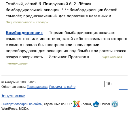
Тяжёлый, лёгкий б. Пикирующий б. 2. Лётчик
бомбардировочной авиации. * * * бомбардировщик боевой
самолёт, предназначенный для поражения наземных и… …
Энциклопедический словарь
Бомбардировщик
— Термин бомбардировщик означает
самолет того или иного типа, какой либо из самолетов которого
с самого начала был построен или впоследствии
переоборудован для оснащения под бомбы или ракеты класса
воздух поверхность ... Источник: Протокол к… …
Официальная
терминология
© Академик, 2000-2026
18+
Обратная связь:
Техподдержка
,
Реклама на сайте
👣 Путешествия
Экспорт словарей на сайты
, сделанные на PHP,
Joomla,
Drupal,
WordPress, MODx.