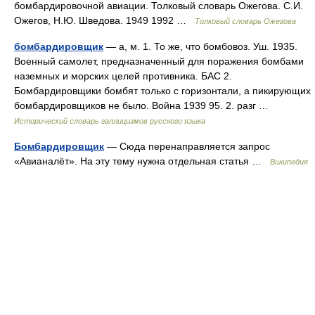
бомбардировочной авиации. Толковый словарь Ожегова. С.И.
Ожегов, Н.Ю. Шведова. 1949 1992 …
Толковый словарь Ожегова
бомбардировщик
— а, м. 1. То же, что бомбовоз. Уш. 1935.
Военный самолет, предназначенный для поражения бомбами
наземных и морских целей противника. БАС 2.
Бомбардировщики бомбят только с горизонтали, а пикирующих
бомбардировщиков не было. Война 1939 95. 2. разг …
Исторический словарь галлицизмов русского языка
Бомбардировщик
— Сюда перенаправляется запрос
«Авианалёт». На эту тему нужна отдельная статья …
Википедия