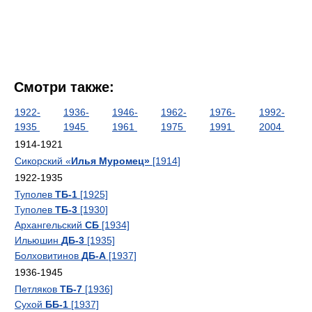
Смотри также:
1922-
1936-
1946-
1962-
1976-
1992-
1935
1945
1961
1975
1991
2004
1914-1921
Сикорский «
Илья Муромец»
[1914]
1922-1935
Туполев
ТБ-1
[1925]
Туполев
ТБ-3
[1930]
Архангельский
СБ
[1934]
Ильюшин
ДБ-3
[1935]
Болховитинов
ДБ-А
[1937]
1936-1945
Петляков
ТБ-7
[1936]
Сухой
ББ-1
[1937]