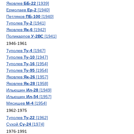
Яковлев
ББ-22
[1939]
Ермолаев
Ер-2
[1940]
Петляков
ПБ-100
[1940]
Туполев
Ту-2
[1941]
Яковлев
Як-6
[1942]
Поликарпов
У-2ВС
[1941]
1946-1961
Туполев
Ту-4
[1947]
Туполев
Ту-10
[1947]
Туполев
Ту-16
[1954]
Туполев
Ту-95
[1954]
Яковлев
Як-26
[1957]
Яковлев
Як-28
[1958]
Ильюшин
Ил-28
[1949]
Ильюшин
Ил-54
[1957]
Мясищев
М-4
[1954]
1962-1975
Туполев
Ту-22
[1962]
Сухой
Су-24
[1974]
1976-1991