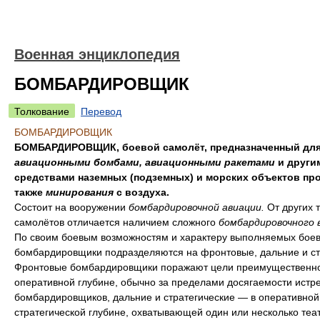
Военная энциклопедия
БОМБАРДИРОВЩИК
Толкование
Перевод
БОМБАРДИРОВЩИК
БОМБАРДИРОВЩИК, боевой самолёт, предназначенный для
авиационными бомбами, авиационными ракетами
и други
средствами наземных (подземных) и морских объектов про
также
минирования
с воздуха.
Состоит на вооружении
бомбардировочной авиации.
От других 
самолётов отличается наличием сложного
бомбардировочного 
По своим боевым возможностям и характеру выполняемых боев
бомбардировщики подразделяются на фронтовые, дальние и ст
Фронтовые бомбардировщики поражают цели преимущественно
оперативной глубине, обычно за пределами досягаемости истр
бомбардировщиков, дальние и стратегические — в оперативной
стратегической глубине, охватывающей один или несколько теа