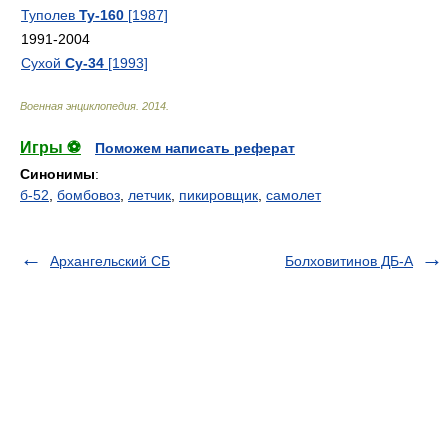
Туполев
Ту-160
[1987]
1991-2004
Сухой
Су-34
[1993]
Военная энциклопедия
.
2014
.
Игры ⚽
Поможем написать реферат
Синонимы
:
б-52
,
бомбовоз
,
летчик
,
пикировщик
,
самолет
Архангельский СБ
Болховитинов ДБ-А