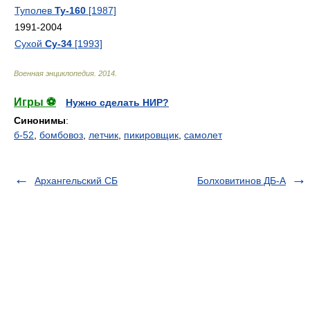
Туполев
Ту-160
[1987]
1991-2004
Сухой
Су-34
[1993]
Военная энциклопедия
.
2014
.
Игры ⚽
Нужно сделать НИР?
Синонимы
:
б-52
,
бомбовоз
,
летчик
,
пикировщик
,
самолет
Архангельский СБ
Болховитинов ДБ-А