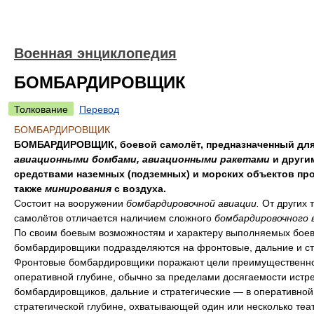
Военная энциклопедия
БОМБАРДИРОВЩИК
Толкование
Перевод
БОМБАРДИРОВЩИК
БОМБАРДИРОВЩИК, боевой самолёт, предназначенный для
авиационными бомбами, авиационными ракетами
и други
средствами наземных (подземных) и морских объектов про
также
минирования
с воздуха.
Состоит на вооружении
бомбардировочной авиации.
От других 
самолётов отличается наличием сложного
бомбардировочного 
По своим боевым возможностям и характеру выполняемых боев
бомбардировщики подразделяются на фронтовые, дальние и ст
Фронтовые бомбардировщики поражают цели преимущественно
оперативной глубине, обычно за пределами досягаемости истр
бомбардировщиков, дальние и стратегические — в оперативной
стратегической глубине, охватывающей один или несколько теа