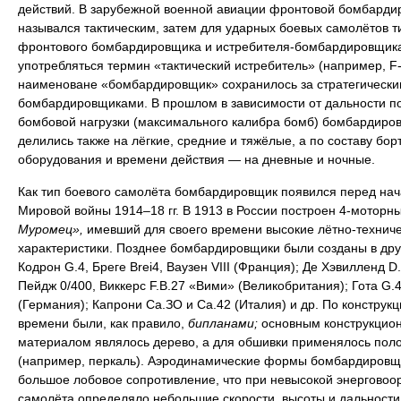
действий. В зарубежной военной авиации фронтовой бомбарди
назывался тактическим, затем для ударных боевых самолётов т
фронтового бомбардировщика и истребителя-бомбардировщика
употребляться термин «тактический истребитель» (например, F-
наименоване «бомбардировщик» сохранилось за стратегически
бомбардировщиками. В прошлом в зависимости от дальности п
бомбовой нагрузки (максимального калибра бомб) бомбардиро
делились также на лёгкие, средние и тяжёлые, а по составу бор
оборудования и времени действия — на дневные и ночные.
Как тип боевого самолёта бомбардировщик появился перед на
Мировой войны 1914–18 гг. В 1913 в России построен 4-моторн
Муромец»,
имевший для своего времени высокие лётно-технич
характеристики. Позднее бомбардировщики были созданы в дру
Кодрон G.4, Бреге Brei4, Ваузен VIII (Франция); Де Хэвилленд D.
Пейдж 0/400, Виккерс F.B.27 «Вими» (Великобритания); Гота G.4
(Германия); Капрони Са.ЗО и Са.42 (Италия) и др. По конструкци
времени были, как правило,
бипланами;
основным конструкцио
материалом являлось дерево, а для обшивки применялось пол
(например, перкаль). Аэродинамические формы бомбардировщ
большое лобовое сопротивление, что при невысокой энерговоо
самолёта определяло небольшие скорости, высоты и дальности 