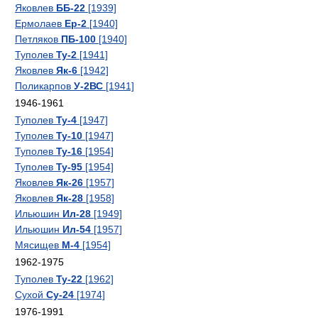
Яковлев
ББ-22
[1939]
Ермолаев
Ер-2
[1940]
Петляков
ПБ-100
[1940]
Туполев
Ту-2
[1941]
Яковлев
Як-6
[1942]
Поликарпов
У-2ВС
[1941]
1946-1961
Туполев
Ту-4
[1947]
Туполев
Ту-10
[1947]
Туполев
Ту-16
[1954]
Туполев
Ту-95
[1954]
Яковлев
Як-26
[1957]
Яковлев
Як-28
[1958]
Ильюшин
Ил-28
[1949]
Ильюшин
Ил-54
[1957]
Мясищев
М-4
[1954]
1962-1975
Туполев
Ту-22
[1962]
Сухой
Су-24
[1974]
1976-1991