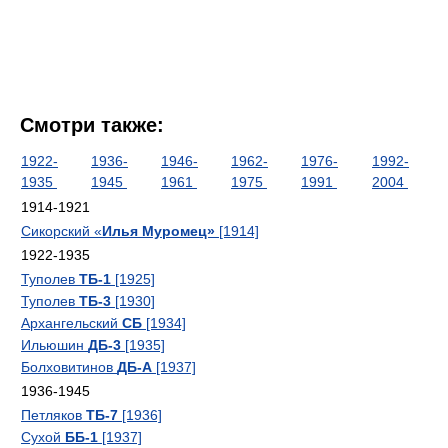
Смотри также:
1922-
1936-
1946-
1962-
1976-
1992-
1935
1945
1961
1975
1991
2004
1914-1921
Сикорский «
Илья Муромец»
[1914]
1922-1935
Туполев
ТБ-1
[1925]
Туполев
ТБ-3
[1930]
Архангельский
СБ
[1934]
Ильюшин
ДБ-3
[1935]
Болховитинов
ДБ-А
[1937]
1936-1945
Петляков
ТБ-7
[1936]
Сухой
ББ-1
[1937]