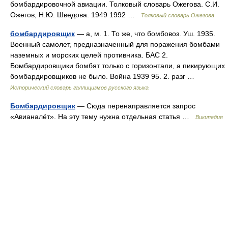
бомбардировочной авиации. Толковый словарь Ожегова. С.И.
Ожегов, Н.Ю. Шведова. 1949 1992 …
Толковый словарь Ожегова
бомбардировщик
— а, м. 1. То же, что бомбовоз. Уш. 1935.
Военный самолет, предназначенный для поражения бомбами
наземных и морских целей противника. БАС 2.
Бомбардировщики бомбят только с горизонтали, а пикирующих
бомбардировщиков не было. Война 1939 95. 2. разг …
Исторический словарь галлицизмов русского языка
Бомбардировщик
— Сюда перенаправляется запрос
«Авианалёт». На эту тему нужна отдельная статья …
Википедия