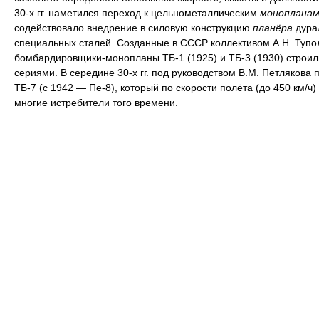
30-х гг. наметился переход к цельнометаллическим
монопланам
содействовало внедрение в силовую конструкцию
планёра
дура
специальных сталей. Созданные в СССР коллективом А.Н. Тупо
бомбардировщики-монопланы ТБ-1 (1925) и ТБ-3 (1930) строи
сериями. В середине 30-х гг. под руководством В.М. Петлякова 
ТБ-7 (с 1942 — Пе-8), который по скорости полёта (до 450 км/ч
многие истребители того времени.