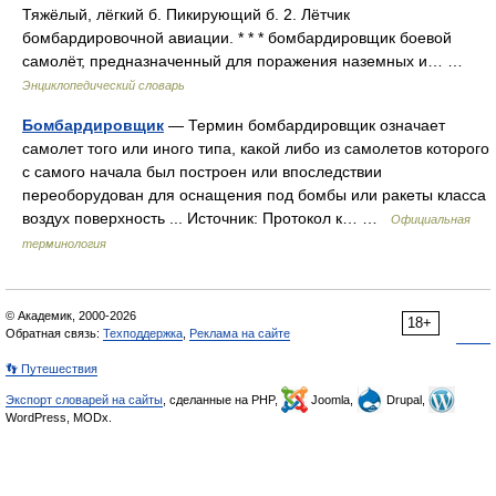
Тяжёлый, лёгкий б. Пикирующий б. 2. Лётчик
бомбардировочной авиации. * * * бомбардировщик боевой
самолёт, предназначенный для поражения наземных и… …
Энциклопедический словарь
Бомбардировщик
— Термин бомбардировщик означает
самолет того или иного типа, какой либо из самолетов которого
с самого начала был построен или впоследствии
переоборудован для оснащения под бомбы или ракеты класса
воздух поверхность ... Источник: Протокол к… …
Официальная
терминология
© Академик, 2000-2026
18+
Обратная связь:
Техподдержка
,
Реклама на сайте
👣 Путешествия
Экспорт словарей на сайты
, сделанные на PHP,
Joomla,
Drupal,
WordPress, MODx.