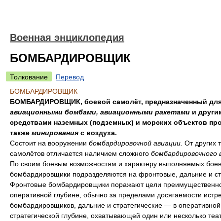
Военная энциклопедия
БОМБАРДИРОВЩИК
Толкование
Перевод
БОМБАРДИРОВЩИК
БОМБАРДИРОВЩИК, боевой самолёт, предназначенный для
авиационными бомбами, авиационными ракетами
и други
средствами наземных (подземных) и морских объектов про
также
минирования
с воздуха.
Состоит на вооружении
бомбардировочной авиации.
От других 
самолётов отличается наличием сложного
бомбардировочного 
По своим боевым возможностям и характеру выполняемых боев
бомбардировщики подразделяются на фронтовые, дальние и ст
Фронтовые бомбардировщики поражают цели преимущественно
оперативной глубине, обычно за пределами досягаемости истр
бомбардировщиков, дальние и стратегические — в оперативной
стратегической глубине, охватывающей один или несколько теа