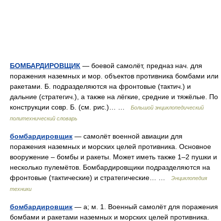
БОМБАРДИРОВЩИК
— боевой самолёт, предназ нач. для
поражения наземных и мор. объектов противника бомбами или
ракетами. Б. подразделяются на фронтовые (тактич.) и
дальние (стратегич.), а также на лёгкие, средние и тяжёлые. По
конструкции совр. Б. (см. рис.)… …
Большой энциклопедический
политехнический словарь
бомбардировщик
— самолёт военной авиации для
поражения наземных и морских целей противника. Основное
вооружение – бомбы и ракеты. Может иметь также 1–2 пушки и
несколько пулемётов. Бомбардировщики подразделяются на
фронтовые (тактические) и стратегические… …
Энциклопедия
техники
бомбардировщик
— а; м. 1. Военный самолёт для поражения
бомбами и ракетами наземных и морских целей противника.