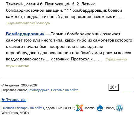
Тяжёлый, лёгкий б. Пикирующий б. 2. Лётчик
бомбардировочной авиации. * * * бомбардировщик боевой
самолёт, предназначенный для поражения наземных и… …
Энциклопедический словарь
Бомбардировщик
— Термин бомбардировщик означает
самолет того или иного типа, какой либо из самолетов которого
с самого начала был построен или впоследствии
переоборудован для оснащения под бомбы или ракеты класса
воздух поверхность ... Источник: Протокол к… …
Официальная
терминология
© Академик, 2000-2026
18+
Обратная связь:
Техподдержка
,
Реклама на сайте
👣 Путешествия
Экспорт словарей на сайты
, сделанные на PHP,
Joomla,
Drupal,
WordPress, MODx.