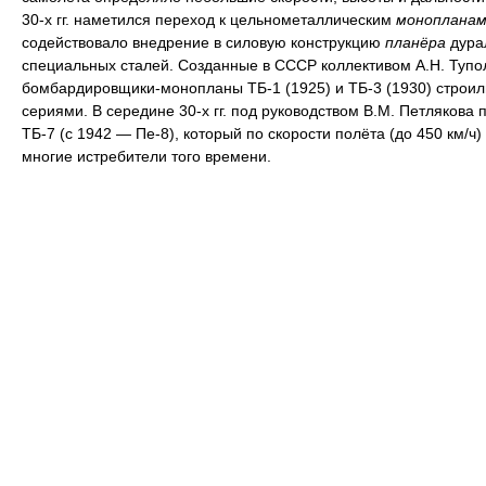
30-х гг. наметился переход к цельнометаллическим
монопланам
содействовало внедрение в силовую конструкцию
планёра
дура
специальных сталей. Созданные в СССР коллективом А.Н. Тупо
бомбардировщики-монопланы ТБ-1 (1925) и ТБ-3 (1930) строи
сериями. В середине 30-х гг. под руководством В.М. Петлякова 
ТБ-7 (с 1942 — Пе-8), который по скорости полёта (до 450 км/ч
многие истребители того времени.