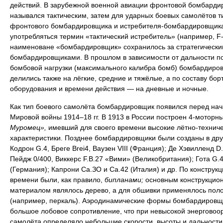
действий. В зарубежной военной авиации фронтовой бомбарди
назывался тактическим, затем для ударных боевых самолётов т
фронтового бомбардировщика и истребителя-бомбардировщика
употребляться термин «тактический истребитель» (например, F-
наименоване «бомбардировщик» сохранилось за стратегически
бомбардировщиками. В прошлом в зависимости от дальности п
бомбовой нагрузки (максимального калибра бомб) бомбардиро
делились также на лёгкие, средние и тяжёлые, а по составу бор
оборудования и времени действия — на дневные и ночные.
Как тип боевого самолёта бомбардировщик появился перед на
Мировой войны 1914–18 гг. В 1913 в России построен 4-моторн
Муромец»,
имевший для своего времени высокие лётно-технич
характеристики. Позднее бомбардировщики были созданы в дру
Кодрон G.4, Бреге Brei4, Ваузен VIII (Франция); Де Хэвилленд D.
Пейдж 0/400, Виккерс F.B.27 «Вими» (Великобритания); Гота G.4
(Германия); Капрони Са.ЗО и Са.42 (Италия) и др. По конструкци
времени были, как правило,
бипланами;
основным конструкцио
материалом являлось дерево, а для обшивки применялось пол
(например, перкаль). Аэродинамические формы бомбардировщ
большое лобовое сопротивление, что при невысокой энерговоо
самолёта определяло небольшие скорости, высоты и дальности 