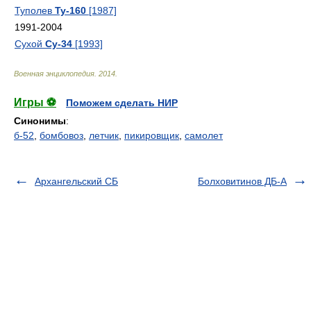
Туполев
Ту-160
[1987]
1991-2004
Сухой
Су-34
[1993]
Военная энциклопедия
.
2014
.
Игры ⚽
Поможем сделать НИР
Синонимы
:
б-52
,
бомбовоз
,
летчик
,
пикировщик
,
самолет
Архангельский СБ
Болховитинов ДБ-А