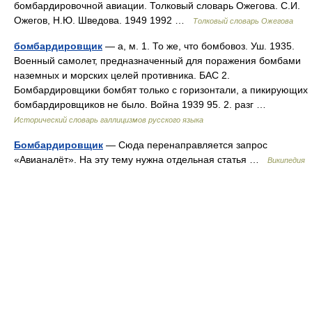
бомбардировочной авиации. Толковый словарь Ожегова. С.И.
Ожегов, Н.Ю. Шведова. 1949 1992 …
Толковый словарь Ожегова
бомбардировщик
— а, м. 1. То же, что бомбовоз. Уш. 1935.
Военный самолет, предназначенный для поражения бомбами
наземных и морских целей противника. БАС 2.
Бомбардировщики бомбят только с горизонтали, а пикирующих
бомбардировщиков не было. Война 1939 95. 2. разг …
Исторический словарь галлицизмов русского языка
Бомбардировщик
— Сюда перенаправляется запрос
«Авианалёт». На эту тему нужна отдельная статья …
Википедия