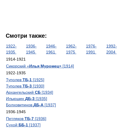
Смотри также:
1922-
1936-
1946-
1962-
1976-
1992-
1935
1945
1961
1975
1991
2004
1914-1921
Сикорский «
Илья Муромец»
[1914]
1922-1935
Туполев
ТБ-1
[1925]
Туполев
ТБ-3
[1930]
Архангельский
СБ
[1934]
Ильюшин
ДБ-3
[1935]
Болховитинов
ДБ-А
[1937]
1936-1945
Петляков
ТБ-7
[1936]
Сухой
ББ-1
[1937]