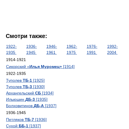
Смотри также:
1922-
1936-
1946-
1962-
1976-
1992-
1935
1945
1961
1975
1991
2004
1914-1921
Сикорский «
Илья Муромец»
[1914]
1922-1935
Туполев
ТБ-1
[1925]
Туполев
ТБ-3
[1930]
Архангельский
СБ
[1934]
Ильюшин
ДБ-3
[1935]
Болховитинов
ДБ-А
[1937]
1936-1945
Петляков
ТБ-7
[1936]
Сухой
ББ-1
[1937]