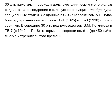
30-х гг. наметился переход к цельнометаллическим
монопланам
содействовало внедрение в силовую конструкцию
планёра
дура
специальных сталей. Созданные в СССР коллективом А.Н. Тупо
бомбардировщики-монопланы ТБ-1 (1925) и ТБ-3 (1930) строи
сериями. В середине 30-х гг. под руководством В.М. Петлякова 
ТБ-7 (с 1942 — Пе-8), который по скорости полёта (до 450 км/ч
многие истребители того времени.