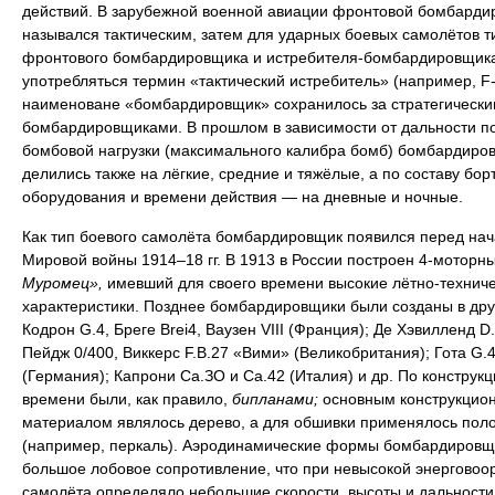
действий. В зарубежной военной авиации фронтовой бомбарди
назывался тактическим, затем для ударных боевых самолётов т
фронтового бомбардировщика и истребителя-бомбардировщика
употребляться термин «тактический истребитель» (например, F-
наименоване «бомбардировщик» сохранилось за стратегически
бомбардировщиками. В прошлом в зависимости от дальности п
бомбовой нагрузки (максимального калибра бомб) бомбардиро
делились также на лёгкие, средние и тяжёлые, а по составу бор
оборудования и времени действия — на дневные и ночные.
Как тип боевого самолёта бомбардировщик появился перед на
Мировой войны 1914–18 гг. В 1913 в России построен 4-моторн
Муромец»,
имевший для своего времени высокие лётно-технич
характеристики. Позднее бомбардировщики были созданы в дру
Кодрон G.4, Бреге Brei4, Ваузен VIII (Франция); Де Хэвилленд D.
Пейдж 0/400, Виккерс F.B.27 «Вими» (Великобритания); Гота G.4
(Германия); Капрони Са.ЗО и Са.42 (Италия) и др. По конструкци
времени были, как правило,
бипланами;
основным конструкцио
материалом являлось дерево, а для обшивки применялось пол
(например, перкаль). Аэродинамические формы бомбардировщ
большое лобовое сопротивление, что при невысокой энерговоо
самолёта определяло небольшие скорости, высоты и дальности 