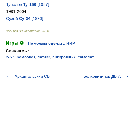
Туполев
Ту-160
[1987]
1991-2004
Сухой
Су-34
[1993]
Военная энциклопедия
.
2014
.
Игры ⚽
Поможем сделать НИР
Синонимы
:
б-52
,
бомбовоз
,
летчик
,
пикировщик
,
самолет
Архангельский СБ
Болховитинов ДБ-А