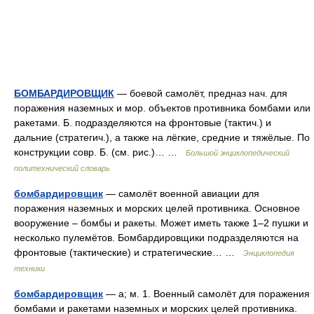
БОМБАРДИРОВЩИК
— боевой самолёт, предназ нач. для
поражения наземных и мор. объектов противника бомбами или
ракетами. Б. подразделяются на фронтовые (тактич.) и
дальние (стратегич.), а также на лёгкие, средние и тяжёлые. По
конструкции совр. Б. (см. рис.)… …
Большой энциклопедический
политехнический словарь
бомбардировщик
— самолёт военной авиации для
поражения наземных и морских целей противника. Основное
вооружение – бомбы и ракеты. Может иметь также 1–2 пушки и
несколько пулемётов. Бомбардировщики подразделяются на
фронтовые (тактические) и стратегические… …
Энциклопедия
техники
бомбардировщик
— а; м. 1. Военный самолёт для поражения
бомбами и ракетами наземных и морских целей противника.