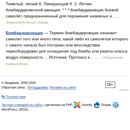
Тяжёлый, лёгкий б. Пикирующий б. 2. Лётчик
бомбардировочной авиации. * * * бомбардировщик боевой
самолёт, предназначенный для поражения наземных и… …
Энциклопедический словарь
Бомбардировщик
— Термин бомбардировщик означает
самолет того или иного типа, какой либо из самолетов которого
с самого начала был построен или впоследствии
переоборудован для оснащения под бомбы или ракеты класса
воздух поверхность ... Источник: Протокол к… …
Официальная
терминология
© Академик, 2000-2026
18+
Обратная связь:
Техподдержка
,
Реклама на сайте
👣 Путешествия
Экспорт словарей на сайты
, сделанные на PHP,
Joomla,
Drupal,
WordPress, MODx.