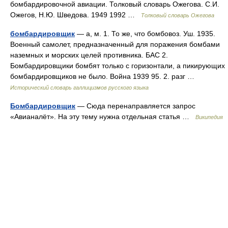
бомбардировочной авиации. Толковый словарь Ожегова. С.И.
Ожегов, Н.Ю. Шведова. 1949 1992 …
Толковый словарь Ожегова
бомбардировщик
— а, м. 1. То же, что бомбовоз. Уш. 1935.
Военный самолет, предназначенный для поражения бомбами
наземных и морских целей противника. БАС 2.
Бомбардировщики бомбят только с горизонтали, а пикирующих
бомбардировщиков не было. Война 1939 95. 2. разг …
Исторический словарь галлицизмов русского языка
Бомбардировщик
— Сюда перенаправляется запрос
«Авианалёт». На эту тему нужна отдельная статья …
Википедия