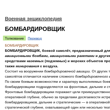
Военная энциклопедия
БОМБАРДИРОВЩИК
Толкование
Перевод
БОМБАРДИРОВЩИК
БОМБАРДИРОВЩИК, боевой самолёт, предназначенный для
авиационными бомбами, авиационными ракетами
и други
средствами наземных (подземных) и морских объектов про
также
минирования
с воздуха.
Состоит на вооружении
бомбардировочной авиации.
От других 
самолётов отличается наличием сложного
бомбардировочного 
По своим боевым возможностям и характеру выполняемых боев
бомбардировщики подразделяются на фронтовые, дальние и ст
Фронтовые бомбардировщики поражают цели преимущественно
оперативной глубине, обычно за пределами досягаемости истр
бомбардировщиков, дальние и стратегические — в оперативной
стратегической глубине, охватывающей один или несколько теа