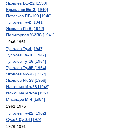
Яковлев
ББ-22
[1939]
Ермолаев
Ер-2
[1940]
Петляков
ПБ-100
[1940]
Туполев
Ту-2
[1941]
Яковлев
Як-6
[1942]
Поликарпов
У-2ВС
[1941]
1946-1961
Туполев
Ту-4
[1947]
Туполев
Ту-10
[1947]
Туполев
Ту-16
[1954]
Туполев
Ту-95
[1954]
Яковлев
Як-26
[1957]
Яковлев
Як-28
[1958]
Ильюшин
Ил-28
[1949]
Ильюшин
Ил-54
[1957]
Мясищев
М-4
[1954]
1962-1975
Туполев
Ту-22
[1962]
Сухой
Су-24
[1974]
1976-1991