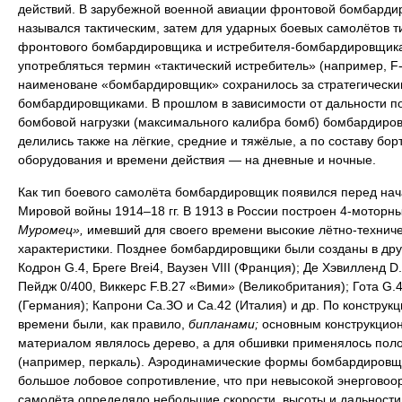
действий. В зарубежной военной авиации фронтовой бомбарди
назывался тактическим, затем для ударных боевых самолётов т
фронтового бомбардировщика и истребителя-бомбардировщика
употребляться термин «тактический истребитель» (например, F-
наименоване «бомбардировщик» сохранилось за стратегически
бомбардировщиками. В прошлом в зависимости от дальности п
бомбовой нагрузки (максимального калибра бомб) бомбардиро
делились также на лёгкие, средние и тяжёлые, а по составу бор
оборудования и времени действия — на дневные и ночные.
Как тип боевого самолёта бомбардировщик появился перед на
Мировой войны 1914–18 гг. В 1913 в России построен 4-моторн
Муромец»,
имевший для своего времени высокие лётно-технич
характеристики. Позднее бомбардировщики были созданы в дру
Кодрон G.4, Бреге Brei4, Ваузен VIII (Франция); Де Хэвилленд D.
Пейдж 0/400, Виккерс F.B.27 «Вими» (Великобритания); Гота G.4
(Германия); Капрони Са.ЗО и Са.42 (Италия) и др. По конструкци
времени были, как правило,
бипланами;
основным конструкцио
материалом являлось дерево, а для обшивки применялось пол
(например, перкаль). Аэродинамические формы бомбардировщ
большое лобовое сопротивление, что при невысокой энерговоо
самолёта определяло небольшие скорости, высоты и дальности 