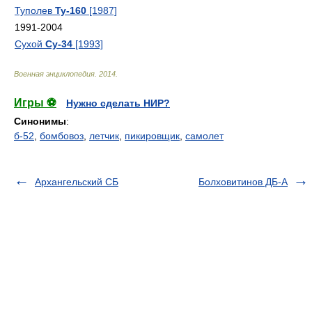
Туполев
Ту-160
[1987]
1991-2004
Сухой
Су-34
[1993]
Военная энциклопедия
.
2014
.
Игры ⚽
Нужно сделать НИР?
Синонимы
:
б-52
,
бомбовоз
,
летчик
,
пикировщик
,
самолет
Архангельский СБ
Болховитинов ДБ-А