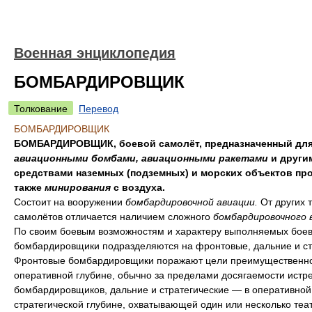
Военная энциклопедия
БОМБАРДИРОВЩИК
Толкование
Перевод
БОМБАРДИРОВЩИК
БОМБАРДИРОВЩИК, боевой самолёт, предназначенный для
авиационными бомбами, авиационными ракетами
и други
средствами наземных (подземных) и морских объектов про
также
минирования
с воздуха.
Состоит на вооружении
бомбардировочной авиации.
От других 
самолётов отличается наличием сложного
бомбардировочного 
По своим боевым возможностям и характеру выполняемых боев
бомбардировщики подразделяются на фронтовые, дальние и ст
Фронтовые бомбардировщики поражают цели преимущественно
оперативной глубине, обычно за пределами досягаемости истр
бомбардировщиков, дальние и стратегические — в оперативной
стратегической глубине, охватывающей один или несколько теа