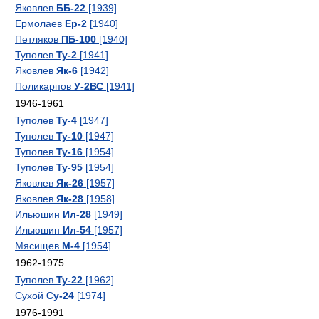
Яковлев
ББ-22
[1939]
Ермолаев
Ер-2
[1940]
Петляков
ПБ-100
[1940]
Туполев
Ту-2
[1941]
Яковлев
Як-6
[1942]
Поликарпов
У-2ВС
[1941]
1946-1961
Туполев
Ту-4
[1947]
Туполев
Ту-10
[1947]
Туполев
Ту-16
[1954]
Туполев
Ту-95
[1954]
Яковлев
Як-26
[1957]
Яковлев
Як-28
[1958]
Ильюшин
Ил-28
[1949]
Ильюшин
Ил-54
[1957]
Мясищев
М-4
[1954]
1962-1975
Туполев
Ту-22
[1962]
Сухой
Су-24
[1974]
1976-1991