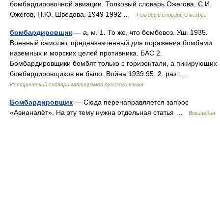
бомбардировочной авиации. Толковый словарь Ожегова. С.И.
Ожегов, Н.Ю. Шведова. 1949 1992 …
Толковый словарь Ожегова
бомбардировщик
— а, м. 1. То же, что бомбовоз. Уш. 1935.
Военный самолет, предназначенный для поражения бомбами
наземных и морских целей противника. БАС 2.
Бомбардировщики бомбят только с горизонтали, а пикирующих
бомбардировщиков не было. Война 1939 95. 2. разг …
Исторический словарь галлицизмов русского языка
Бомбардировщик
— Сюда перенаправляется запрос
«Авианалёт». На эту тему нужна отдельная статья …
Википедия