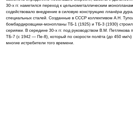
30-х гг. наметился переход к цельнометаллическим
монопланам
содействовало внедрение в силовую конструкцию
планёра
дура
специальных сталей. Созданные в СССР коллективом А.Н. Тупо
бомбардировщики-монопланы ТБ-1 (1925) и ТБ-3 (1930) строи
сериями. В середине 30-х гг. под руководством В.М. Петлякова 
ТБ-7 (с 1942 — Пе-8), который по скорости полёта (до 450 км/ч
многие истребители того времени.