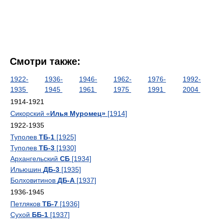
Смотри также:
1922-
1936-
1946-
1962-
1976-
1992-
1935
1945
1961
1975
1991
2004
1914-1921
Сикорский «
Илья Муромец»
[1914]
1922-1935
Туполев
ТБ-1
[1925]
Туполев
ТБ-3
[1930]
Архангельский
СБ
[1934]
Ильюшин
ДБ-3
[1935]
Болховитинов
ДБ-А
[1937]
1936-1945
Петляков
ТБ-7
[1936]
Сухой
ББ-1
[1937]