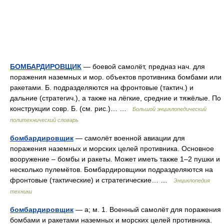
БОМБАРДИРОВЩИК
— боевой самолёт, предназ нач. для
поражения наземных и мор. объектов противника бомбами или
ракетами. Б. подразделяются на фронтовые (тактич.) и
дальние (стратегич.), а также на лёгкие, средние и тяжёлые. По
конструкции совр. Б. (см. рис.)… …
Большой энциклопедический
политехнический словарь
бомбардировщик
— самолёт военной авиации для
поражения наземных и морских целей противника. Основное
вооружение – бомбы и ракеты. Может иметь также 1–2 пушки и
несколько пулемётов. Бомбардировщики подразделяются на
фронтовые (тактические) и стратегические… …
Энциклопедия
техники
бомбардировщик
— а; м. 1. Военный самолёт для поражения
бомбами и ракетами наземных и морских целей противника.