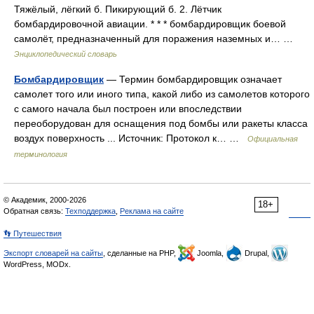
Тяжёлый, лёгкий б. Пикирующий б. 2. Лётчик
бомбардировочной авиации. * * * бомбардировщик боевой
самолёт, предназначенный для поражения наземных и… …
Энциклопедический словарь
Бомбардировщик
— Термин бомбардировщик означает
самолет того или иного типа, какой либо из самолетов которого
с самого начала был построен или впоследствии
переоборудован для оснащения под бомбы или ракеты класса
воздух поверхность ... Источник: Протокол к… …
Официальная
терминология
© Академик, 2000-2026
18+
Обратная связь:
Техподдержка
,
Реклама на сайте
👣 Путешествия
Экспорт словарей на сайты
, сделанные на PHP,
Joomla,
Drupal,
WordPress, MODx.