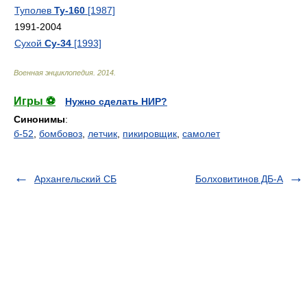
Туполев
Ту-160
[1987]
1991-2004
Сухой
Су-34
[1993]
Военная энциклопедия
.
2014
.
Игры ⚽
Нужно сделать НИР?
Синонимы
:
б-52
,
бомбовоз
,
летчик
,
пикировщик
,
самолет
Архангельский СБ
Болховитинов ДБ-А