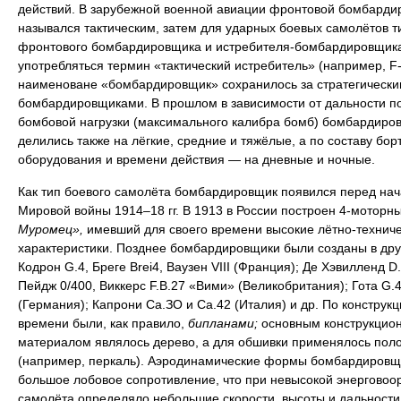
действий. В зарубежной военной авиации фронтовой бомбарди
назывался тактическим, затем для ударных боевых самолётов т
фронтового бомбардировщика и истребителя-бомбардировщика
употребляться термин «тактический истребитель» (например, F-
наименоване «бомбардировщик» сохранилось за стратегически
бомбардировщиками. В прошлом в зависимости от дальности п
бомбовой нагрузки (максимального калибра бомб) бомбардиро
делились также на лёгкие, средние и тяжёлые, а по составу бор
оборудования и времени действия — на дневные и ночные.
Как тип боевого самолёта бомбардировщик появился перед на
Мировой войны 1914–18 гг. В 1913 в России построен 4-моторн
Муромец»,
имевший для своего времени высокие лётно-технич
характеристики. Позднее бомбардировщики были созданы в дру
Кодрон G.4, Бреге Brei4, Ваузен VIII (Франция); Де Хэвилленд D.
Пейдж 0/400, Виккерс F.B.27 «Вими» (Великобритания); Гота G.4
(Германия); Капрони Са.ЗО и Са.42 (Италия) и др. По конструкци
времени были, как правило,
бипланами;
основным конструкцио
материалом являлось дерево, а для обшивки применялось пол
(например, перкаль). Аэродинамические формы бомбардировщ
большое лобовое сопротивление, что при невысокой энерговоо
самолёта определяло небольшие скорости, высоты и дальности 