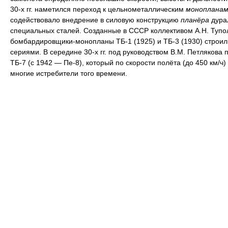
30-х гг. наметился переход к цельнометаллическим
монопланам
содействовало внедрение в силовую конструкцию
планёра
дура
специальных сталей. Созданные в СССР коллективом А.Н. Тупо
бомбардировщики-монопланы ТБ-1 (1925) и ТБ-3 (1930) строи
сериями. В середине 30-х гг. под руководством В.М. Петлякова 
ТБ-7 (с 1942 — Пе-8), который по скорости полёта (до 450 км/ч
многие истребители того времени.