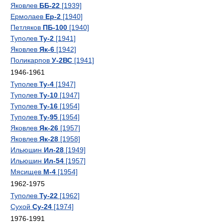
Яковлев
ББ-22
[1939]
Ермолаев
Ер-2
[1940]
Петляков
ПБ-100
[1940]
Туполев
Ту-2
[1941]
Яковлев
Як-6
[1942]
Поликарпов
У-2ВС
[1941]
1946-1961
Туполев
Ту-4
[1947]
Туполев
Ту-10
[1947]
Туполев
Ту-16
[1954]
Туполев
Ту-95
[1954]
Яковлев
Як-26
[1957]
Яковлев
Як-28
[1958]
Ильюшин
Ил-28
[1949]
Ильюшин
Ил-54
[1957]
Мясищев
М-4
[1954]
1962-1975
Туполев
Ту-22
[1962]
Сухой
Су-24
[1974]
1976-1991