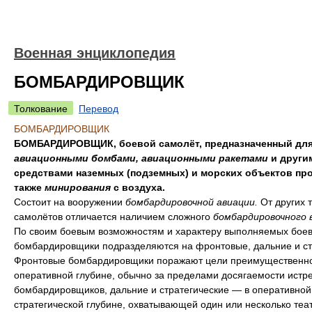
Военная энциклопедия
БОМБАРДИРОВЩИК
Толкование
Перевод
БОМБАРДИРОВЩИК
БОМБАРДИРОВЩИК, боевой самолёт, предназначенный для
авиационными бомбами, авиационными ракетами
и други
средствами наземных (подземных) и морских объектов про
также
минирования
с воздуха.
Состоит на вооружении
бомбардировочной авиации.
От других 
самолётов отличается наличием сложного
бомбардировочного 
По своим боевым возможностям и характеру выполняемых боев
бомбардировщики подразделяются на фронтовые, дальние и ст
Фронтовые бомбардировщики поражают цели преимущественно
оперативной глубине, обычно за пределами досягаемости истр
бомбардировщиков, дальние и стратегические — в оперативной
стратегической глубине, охватывающей один или несколько теа