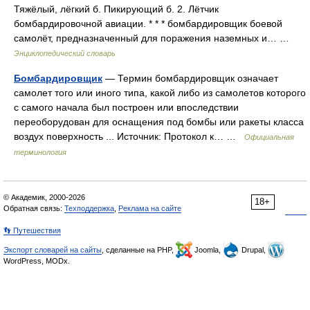
Тяжёлый, лёгкий б. Пикирующий б. 2. Лётчик
бомбардировочной авиации. * * * бомбардировщик боевой
самолёт, предназначенный для поражения наземных и… …
Энциклопедический словарь
Бомбардировщик
— Термин бомбардировщик означает
самолет того или иного типа, какой либо из самолетов которого
с самого начала был построен или впоследствии
переоборудован для оснащения под бомбы или ракеты класса
воздух поверхность ... Источник: Протокол к… …
Официальная
терминология
© Академик, 2000-2026
18+
Обратная связь:
Техподдержка
,
Реклама на сайте
👣 Путешествия
Экспорт словарей на сайты
, сделанные на PHP,
Joomla,
Drupal,
WordPress, MODx.