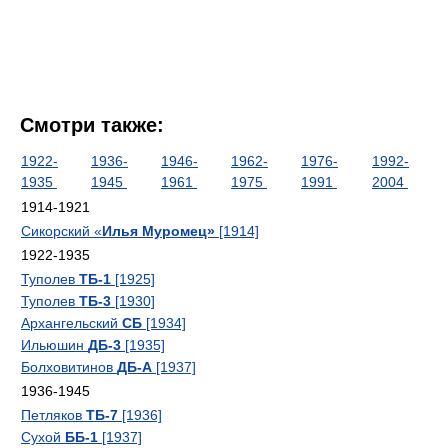
Смотри также:
1922-
1936-
1946-
1962-
1976-
1992-
1935
1945
1961
1975
1991
2004
1914-1921
Сикорский «
Илья Муромец»
[1914]
1922-1935
Туполев
ТБ-1
[1925]
Туполев
ТБ-3
[1930]
Архангельский
СБ
[1934]
Ильюшин
ДБ-3
[1935]
Болховитинов
ДБ-А
[1937]
1936-1945
Петляков
ТБ-7
[1936]
Сухой
ББ-1
[1937]