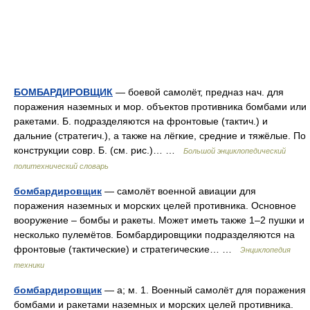
БОМБАРДИРОВЩИК
— боевой самолёт, предназ нач. для
поражения наземных и мор. объектов противника бомбами или
ракетами. Б. подразделяются на фронтовые (тактич.) и
дальние (стратегич.), а также на лёгкие, средние и тяжёлые. По
конструкции совр. Б. (см. рис.)… …
Большой энциклопедический
политехнический словарь
бомбардировщик
— самолёт военной авиации для
поражения наземных и морских целей противника. Основное
вооружение – бомбы и ракеты. Может иметь также 1–2 пушки и
несколько пулемётов. Бомбардировщики подразделяются на
фронтовые (тактические) и стратегические… …
Энциклопедия
техники
бомбардировщик
— а; м. 1. Военный самолёт для поражения
бомбами и ракетами наземных и морских целей противника.