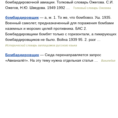
бомбардировочной авиации. Толковый словарь Ожегова. С.И.
Ожегов, Н.Ю. Шведова. 1949 1992 …
Толковый словарь Ожегова
бомбардировщик
— а, м. 1. То же, что бомбовоз. Уш. 1935.
Военный самолет, предназначенный для поражения бомбами
наземных и морских целей противника. БАС 2.
Бомбардировщики бомбят только с горизонтали, а пикирующих
бомбардировщиков не было. Война 1939 95. 2. разг …
Исторический словарь галлицизмов русского языка
Бомбардировщик
— Сюда перенаправляется запрос
«Авианалёт». На эту тему нужна отдельная статья …
Википедия