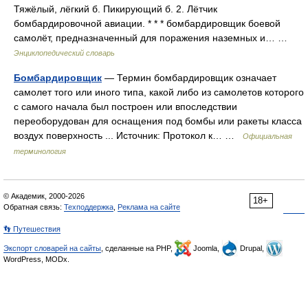
Тяжёлый, лёгкий б. Пикирующий б. 2. Лётчик
бомбардировочной авиации. * * * бомбардировщик боевой
самолёт, предназначенный для поражения наземных и… …
Энциклопедический словарь
Бомбардировщик
— Термин бомбардировщик означает
самолет того или иного типа, какой либо из самолетов которого
с самого начала был построен или впоследствии
переоборудован для оснащения под бомбы или ракеты класса
воздух поверхность ... Источник: Протокол к… …
Официальная
терминология
© Академик, 2000-2026
18+
Обратная связь:
Техподдержка
,
Реклама на сайте
👣 Путешествия
Экспорт словарей на сайты
, сделанные на PHP,
Joomla,
Drupal,
WordPress, MODx.