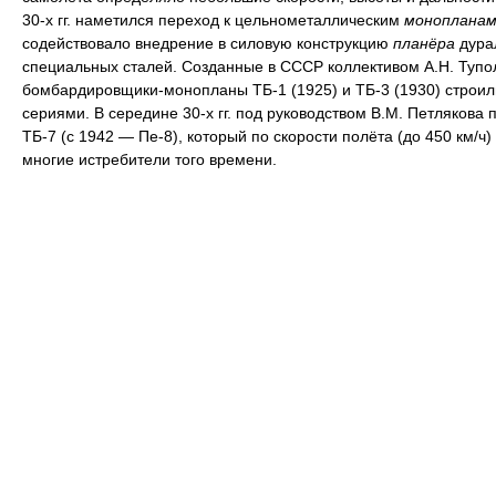
30-х гг. наметился переход к цельнометаллическим
монопланам
содействовало внедрение в силовую конструкцию
планёра
дура
специальных сталей. Созданные в СССР коллективом А.Н. Тупо
бомбардировщики-монопланы ТБ-1 (1925) и ТБ-3 (1930) строи
сериями. В середине 30-х гг. под руководством В.М. Петлякова 
ТБ-7 (с 1942 — Пе-8), который по скорости полёта (до 450 км/ч
многие истребители того времени.