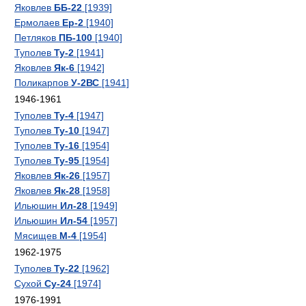
Яковлев
ББ-22
[1939]
Ермолаев
Ер-2
[1940]
Петляков
ПБ-100
[1940]
Туполев
Ту-2
[1941]
Яковлев
Як-6
[1942]
Поликарпов
У-2ВС
[1941]
1946-1961
Туполев
Ту-4
[1947]
Туполев
Ту-10
[1947]
Туполев
Ту-16
[1954]
Туполев
Ту-95
[1954]
Яковлев
Як-26
[1957]
Яковлев
Як-28
[1958]
Ильюшин
Ил-28
[1949]
Ильюшин
Ил-54
[1957]
Мясищев
М-4
[1954]
1962-1975
Туполев
Ту-22
[1962]
Сухой
Су-24
[1974]
1976-1991