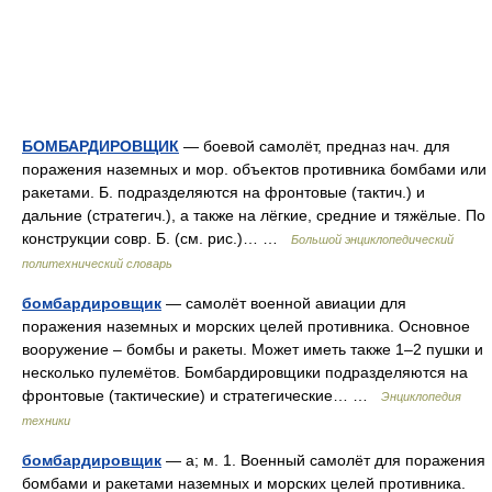
БОМБАРДИРОВЩИК
— боевой самолёт, предназ нач. для
поражения наземных и мор. объектов противника бомбами или
ракетами. Б. подразделяются на фронтовые (тактич.) и
дальние (стратегич.), а также на лёгкие, средние и тяжёлые. По
конструкции совр. Б. (см. рис.)… …
Большой энциклопедический
политехнический словарь
бомбардировщик
— самолёт военной авиации для
поражения наземных и морских целей противника. Основное
вооружение – бомбы и ракеты. Может иметь также 1–2 пушки и
несколько пулемётов. Бомбардировщики подразделяются на
фронтовые (тактические) и стратегические… …
Энциклопедия
техники
бомбардировщик
— а; м. 1. Военный самолёт для поражения
бомбами и ракетами наземных и морских целей противника.