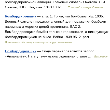
бомбардировочной авиации. Толковый словарь Ожегова. С.И.
Ожегов, Н.Ю. Шведова. 1949 1992 …
Толковый словарь Ожегова
бомбардировщик
— а, м. 1. То же, что бомбовоз. Уш. 1935.
Военный самолет, предназначенный для поражения бомбами
наземных и морских целей противника. БАС 2.
Бомбардировщики бомбят только с горизонтали, а пикирующих
бомбардировщиков не было. Война 1939 95. 2. разг …
Исторический словарь галлицизмов русского языка
Бомбардировщик
— Сюда перенаправляется запрос
«Авианалёт». На эту тему нужна отдельная статья …
Википедия