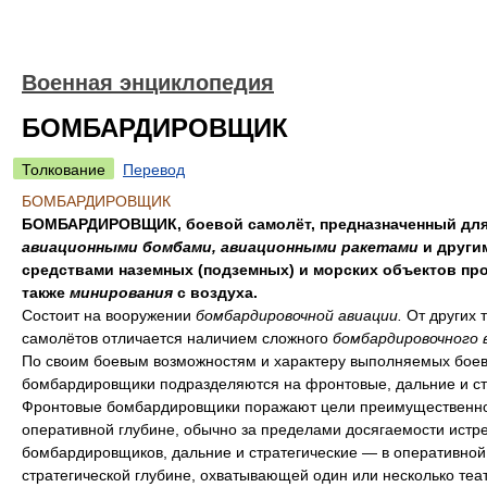
Военная энциклопедия
БОМБАРДИРОВЩИК
Толкование
Перевод
БОМБАРДИРОВЩИК
БОМБАРДИРОВЩИК, боевой самолёт, предназначенный для
авиационными бомбами, авиационными ракетами
и други
средствами наземных (подземных) и морских объектов про
также
минирования
с воздуха.
Состоит на вооружении
бомбардировочной авиации.
От других 
самолётов отличается наличием сложного
бомбардировочного 
По своим боевым возможностям и характеру выполняемых боев
бомбардировщики подразделяются на фронтовые, дальние и ст
Фронтовые бомбардировщики поражают цели преимущественно
оперативной глубине, обычно за пределами досягаемости истр
бомбардировщиков, дальние и стратегические — в оперативной
стратегической глубине, охватывающей один или несколько теа