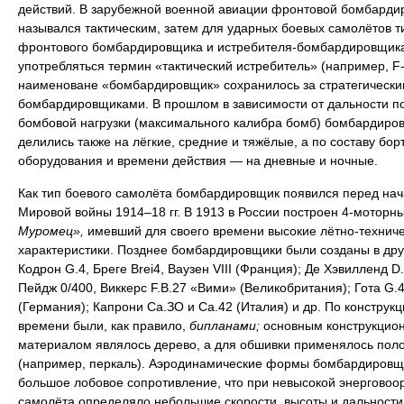
действий. В зарубежной военной авиации фронтовой бомбарди
назывался тактическим, затем для ударных боевых самолётов т
фронтового бомбардировщика и истребителя-бомбардировщика
употребляться термин «тактический истребитель» (например, F-
наименоване «бомбардировщик» сохранилось за стратегически
бомбардировщиками. В прошлом в зависимости от дальности п
бомбовой нагрузки (максимального калибра бомб) бомбардиро
делились также на лёгкие, средние и тяжёлые, а по составу бор
оборудования и времени действия — на дневные и ночные.
Как тип боевого самолёта бомбардировщик появился перед на
Мировой войны 1914–18 гг. В 1913 в России построен 4-моторн
Муромец»,
имевший для своего времени высокие лётно-технич
характеристики. Позднее бомбардировщики были созданы в дру
Кодрон G.4, Бреге Brei4, Ваузен VIII (Франция); Де Хэвилленд D.
Пейдж 0/400, Виккерс F.B.27 «Вими» (Великобритания); Гота G.4
(Германия); Капрони Са.ЗО и Са.42 (Италия) и др. По конструкци
времени были, как правило,
бипланами;
основным конструкцио
материалом являлось дерево, а для обшивки применялось пол
(например, перкаль). Аэродинамические формы бомбардировщ
большое лобовое сопротивление, что при невысокой энерговоо
самолёта определяло небольшие скорости, высоты и дальности 