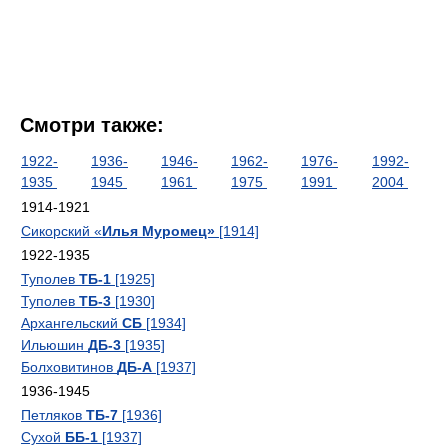
Смотри также:
1922-
1936-
1946-
1962-
1976-
1992-
1935
1945
1961
1975
1991
2004
1914-1921
Сикорский «
Илья Муромец»
[1914]
1922-1935
Туполев
ТБ-1
[1925]
Туполев
ТБ-3
[1930]
Архангельский
СБ
[1934]
Ильюшин
ДБ-3
[1935]
Болховитинов
ДБ-А
[1937]
1936-1945
Петляков
ТБ-7
[1936]
Сухой
ББ-1
[1937]