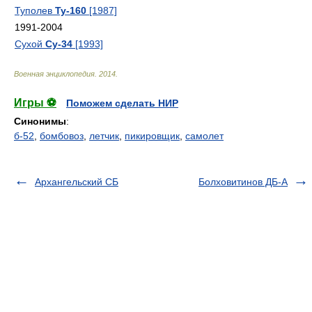
Туполев
Ту-160
[1987]
1991-2004
Сухой
Су-34
[1993]
Военная энциклопедия
.
2014
.
Игры ⚽
Поможем сделать НИР
Синонимы
:
б-52
,
бомбовоз
,
летчик
,
пикировщик
,
самолет
Архангельский СБ
Болховитинов ДБ-А