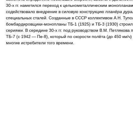
30-х гг. наметился переход к цельнометаллическим
монопланам
содействовало внедрение в силовую конструкцию
планёра
дура
специальных сталей. Созданные в СССР коллективом А.Н. Тупо
бомбардировщики-монопланы ТБ-1 (1925) и ТБ-3 (1930) строи
сериями. В середине 30-х гг. под руководством В.М. Петлякова 
ТБ-7 (с 1942 — Пе-8), который по скорости полёта (до 450 км/ч
многие истребители того времени.