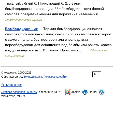
Тяжёлый, лёгкий б. Пикирующий б. 2. Лётчик
бомбардировочной авиации. * * * бомбардировщик боевой
самолёт, предназначенный для поражения наземных и… …
Энциклопедический словарь
Бомбардировщик
— Термин бомбардировщик означает
самолет того или иного типа, какой либо из самолетов которого
с самого начала был построен или впоследствии
переоборудован для оснащения под бомбы или ракеты класса
воздух поверхность ... Источник: Протокол к… …
Официальная
терминология
© Академик, 2000-2026
18+
Обратная связь:
Техподдержка
,
Реклама на сайте
👣 Путешествия
Экспорт словарей на сайты
, сделанные на PHP,
Joomla,
Drupal,
WordPress, MODx.