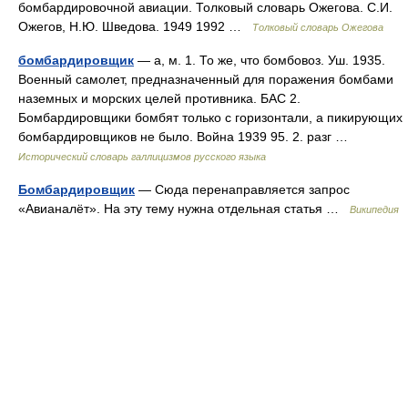
бомбардировочной авиации. Толковый словарь Ожегова. С.И.
Ожегов, Н.Ю. Шведова. 1949 1992 …
Толковый словарь Ожегова
бомбардировщик
— а, м. 1. То же, что бомбовоз. Уш. 1935.
Военный самолет, предназначенный для поражения бомбами
наземных и морских целей противника. БАС 2.
Бомбардировщики бомбят только с горизонтали, а пикирующих
бомбардировщиков не было. Война 1939 95. 2. разг …
Исторический словарь галлицизмов русского языка
Бомбардировщик
— Сюда перенаправляется запрос
«Авианалёт». На эту тему нужна отдельная статья …
Википедия