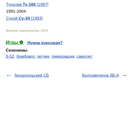
Туполев
Ту-160
[1987]
1991-2004
Сухой
Су-34
[1993]
Военная энциклопедия
.
2014
.
Игры ⚽
Нужна курсовая?
Синонимы
:
б-52
,
бомбовоз
,
летчик
,
пикировщик
,
самолет
Архангельский СБ
Болховитинов ДБ-А