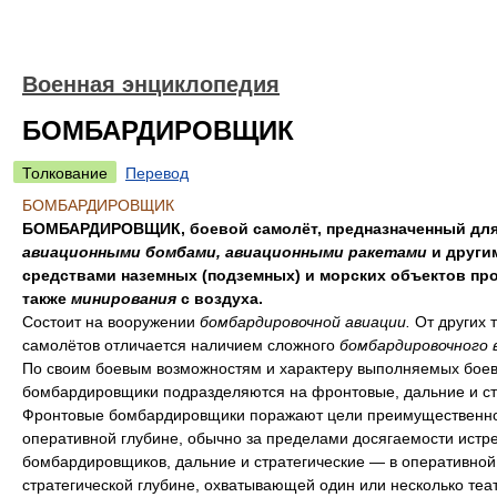
Военная энциклопедия
БОМБАРДИРОВЩИК
Толкование
Перевод
БОМБАРДИРОВЩИК
БОМБАРДИРОВЩИК, боевой самолёт, предназначенный для
авиационными бомбами, авиационными ракетами
и други
средствами наземных (подземных) и морских объектов про
также
минирования
с воздуха.
Состоит на вооружении
бомбардировочной авиации.
От других 
самолётов отличается наличием сложного
бомбардировочного 
По своим боевым возможностям и характеру выполняемых боев
бомбардировщики подразделяются на фронтовые, дальние и ст
Фронтовые бомбардировщики поражают цели преимущественно
оперативной глубине, обычно за пределами досягаемости истр
бомбардировщиков, дальние и стратегические — в оперативной
стратегической глубине, охватывающей один или несколько теа