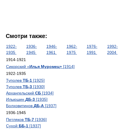
Смотри также:
1922-
1936-
1946-
1962-
1976-
1992-
1935
1945
1961
1975
1991
2004
1914-1921
Сикорский «
Илья Муромец»
[1914]
1922-1935
Туполев
ТБ-1
[1925]
Туполев
ТБ-3
[1930]
Архангельский
СБ
[1934]
Ильюшин
ДБ-3
[1935]
Болховитинов
ДБ-А
[1937]
1936-1945
Петляков
ТБ-7
[1936]
Сухой
ББ-1
[1937]