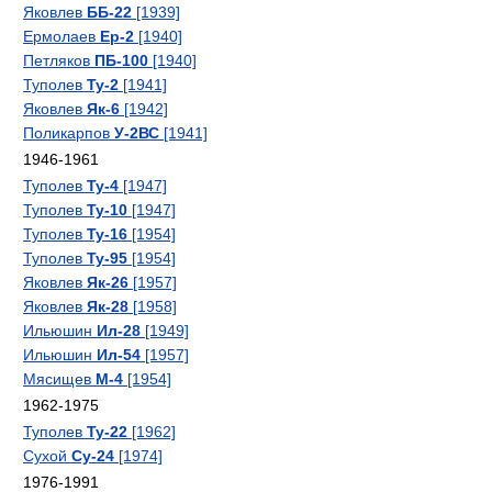
Яковлев
ББ-22
[1939]
Ермолаев
Ер-2
[1940]
Петляков
ПБ-100
[1940]
Туполев
Ту-2
[1941]
Яковлев
Як-6
[1942]
Поликарпов
У-2ВС
[1941]
1946-1961
Туполев
Ту-4
[1947]
Туполев
Ту-10
[1947]
Туполев
Ту-16
[1954]
Туполев
Ту-95
[1954]
Яковлев
Як-26
[1957]
Яковлев
Як-28
[1958]
Ильюшин
Ил-28
[1949]
Ильюшин
Ил-54
[1957]
Мясищев
М-4
[1954]
1962-1975
Туполев
Ту-22
[1962]
Сухой
Су-24
[1974]
1976-1991