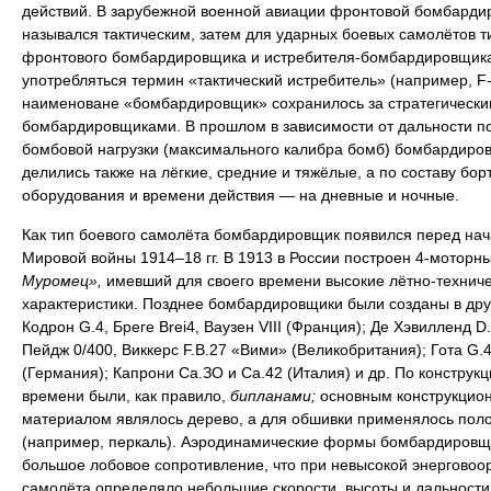
действий. В зарубежной военной авиации фронтовой бомбарди
назывался тактическим, затем для ударных боевых самолётов т
фронтового бомбардировщика и истребителя-бомбардировщика
употребляться термин «тактический истребитель» (например, F-
наименоване «бомбардировщик» сохранилось за стратегически
бомбардировщиками. В прошлом в зависимости от дальности п
бомбовой нагрузки (максимального калибра бомб) бомбардиро
делились также на лёгкие, средние и тяжёлые, а по составу бор
оборудования и времени действия — на дневные и ночные.
Как тип боевого самолёта бомбардировщик появился перед на
Мировой войны 1914–18 гг. В 1913 в России построен 4-моторн
Муромец»,
имевший для своего времени высокие лётно-технич
характеристики. Позднее бомбардировщики были созданы в дру
Кодрон G.4, Бреге Brei4, Ваузен VIII (Франция); Де Хэвилленд D.
Пейдж 0/400, Виккерс F.B.27 «Вими» (Великобритания); Гота G.4
(Германия); Капрони Са.ЗО и Са.42 (Италия) и др. По конструкци
времени были, как правило,
бипланами;
основным конструкцио
материалом являлось дерево, а для обшивки применялось пол
(например, перкаль). Аэродинамические формы бомбардировщ
большое лобовое сопротивление, что при невысокой энерговоо
самолёта определяло небольшие скорости, высоты и дальности 