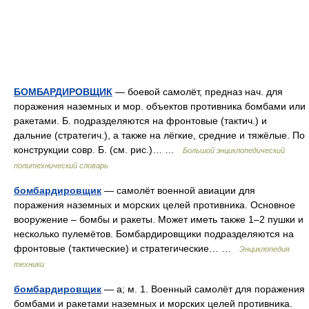
БОМБАРДИРОВЩИК
— боевой самолёт, предназ нач. для
поражения наземных и мор. объектов противника бомбами или
ракетами. Б. подразделяются на фронтовые (тактич.) и
дальние (стратегич.), а также на лёгкие, средние и тяжёлые. По
конструкции совр. Б. (см. рис.)… …
Большой энциклопедический
политехнический словарь
бомбардировщик
— самолёт военной авиации для
поражения наземных и морских целей противника. Основное
вооружение – бомбы и ракеты. Может иметь также 1–2 пушки и
несколько пулемётов. Бомбардировщики подразделяются на
фронтовые (тактические) и стратегические… …
Энциклопедия
техники
бомбардировщик
— а; м. 1. Военный самолёт для поражения
бомбами и ракетами наземных и морских целей противника.