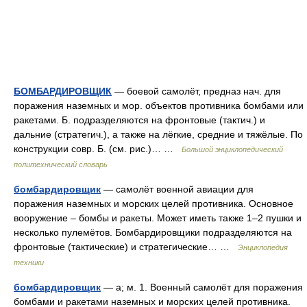
БОМБАРДИРОВЩИК
— боевой самолёт, предназ нач. для
поражения наземных и мор. объектов противника бомбами или
ракетами. Б. подразделяются на фронтовые (тактич.) и
дальние (стратегич.), а также на лёгкие, средние и тяжёлые. По
конструкции совр. Б. (см. рис.)… …
Большой энциклопедический
политехнический словарь
бомбардировщик
— самолёт военной авиации для
поражения наземных и морских целей противника. Основное
вооружение – бомбы и ракеты. Может иметь также 1–2 пушки и
несколько пулемётов. Бомбардировщики подразделяются на
фронтовые (тактические) и стратегические… …
Энциклопедия
техники
бомбардировщик
— а; м. 1. Военный самолёт для поражения
бомбами и ракетами наземных и морских целей противника.