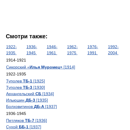
Смотри также:
1922-
1936-
1946-
1962-
1976-
1992-
1935
1945
1961
1975
1991
2004
1914-1921
Сикорский «
Илья Муромец»
[1914]
1922-1935
Туполев
ТБ-1
[1925]
Туполев
ТБ-3
[1930]
Архангельский
СБ
[1934]
Ильюшин
ДБ-3
[1935]
Болховитинов
ДБ-А
[1937]
1936-1945
Петляков
ТБ-7
[1936]
Сухой
ББ-1
[1937]