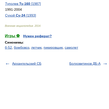
Туполев
Ту-160
[1987]
1991-2004
Сухой
Су-34
[1993]
Военная энциклопедия
.
2014
.
Игры ⚽
Нужен реферат?
Синонимы
:
б-52
,
бомбовоз
,
летчик
,
пикировщик
,
самолет
Архангельский СБ
Болховитинов ДБ-А