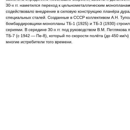
30-х гг. наметился переход к цельнометаллическим
монопланам
содействовало внедрение в силовую конструкцию
планёра
дура
специальных сталей. Созданные в СССР коллективом А.Н. Тупо
бомбардировщики-монопланы ТБ-1 (1925) и ТБ-3 (1930) строи
сериями. В середине 30-х гг. под руководством В.М. Петлякова 
ТБ-7 (с 1942 — Пе-8), который по скорости полёта (до 450 км/ч
многие истребители того времени.