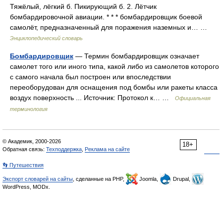
Тяжёлый, лёгкий б. Пикирующий б. 2. Лётчик
бомбардировочной авиации. * * * бомбардировщик боевой
самолёт, предназначенный для поражения наземных и… …
Энциклопедический словарь
Бомбардировщик
— Термин бомбардировщик означает
самолет того или иного типа, какой либо из самолетов которого
с самого начала был построен или впоследствии
переоборудован для оснащения под бомбы или ракеты класса
воздух поверхность ... Источник: Протокол к… …
Официальная
терминология
© Академик, 2000-2026
18+
Обратная связь:
Техподдержка
,
Реклама на сайте
👣 Путешествия
Экспорт словарей на сайты
, сделанные на PHP,
Joomla,
Drupal,
WordPress, MODx.