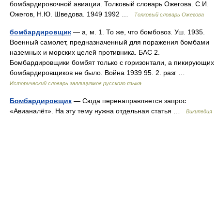
бомбардировочной авиации. Толковый словарь Ожегова. С.И.
Ожегов, Н.Ю. Шведова. 1949 1992 …
Толковый словарь Ожегова
бомбардировщик
— а, м. 1. То же, что бомбовоз. Уш. 1935.
Военный самолет, предназначенный для поражения бомбами
наземных и морских целей противника. БАС 2.
Бомбардировщики бомбят только с горизонтали, а пикирующих
бомбардировщиков не было. Война 1939 95. 2. разг …
Исторический словарь галлицизмов русского языка
Бомбардировщик
— Сюда перенаправляется запрос
«Авианалёт». На эту тему нужна отдельная статья …
Википедия