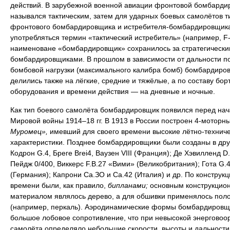
действий. В зарубежной военной авиации фронтовой бомбарди
назывался тактическим, затем для ударных боевых самолётов т
фронтового бомбардировщика и истребителя-бомбардировщика
употребляться термин «тактический истребитель» (например, F-
наименоване «бомбардировщик» сохранилось за стратегически
бомбардировщиками. В прошлом в зависимости от дальности п
бомбовой нагрузки (максимального калибра бомб) бомбардиро
делились также на лёгкие, средние и тяжёлые, а по составу бор
оборудования и времени действия — на дневные и ночные.
Как тип боевого самолёта бомбардировщик появился перед на
Мировой войны 1914–18 гг. В 1913 в России построен 4-моторн
Муромец»,
имевший для своего времени высокие лётно-технич
характеристики. Позднее бомбардировщики были созданы в дру
Кодрон G.4, Бреге Brei4, Ваузен VIII (Франция); Де Хэвилленд D.
Пейдж 0/400, Виккерс F.B.27 «Вими» (Великобритания); Гота G.4
(Германия); Капрони Са.ЗО и Са.42 (Италия) и др. По конструкци
времени были, как правило,
бипланами;
основным конструкцио
материалом являлось дерево, а для обшивки применялось пол
(например, перкаль). Аэродинамические формы бомбардировщ
большое лобовое сопротивление, что при невысокой энерговоо
самолёта определяло небольшие скорости, высоты и дальности 