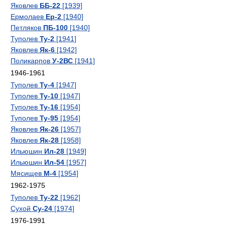
Яковлев
ББ-22
[1939]
Ермолаев
Ер-2
[1940]
Петляков
ПБ-100
[1940]
Туполев
Ту-2
[1941]
Яковлев
Як-6
[1942]
Поликарпов
У-2ВС
[1941]
1946-1961
Туполев
Ту-4
[1947]
Туполев
Ту-10
[1947]
Туполев
Ту-16
[1954]
Туполев
Ту-95
[1954]
Яковлев
Як-26
[1957]
Яковлев
Як-28
[1958]
Ильюшин
Ил-28
[1949]
Ильюшин
Ил-54
[1957]
Мясищев
М-4
[1954]
1962-1975
Туполев
Ту-22
[1962]
Сухой
Су-24
[1974]
1976-1991