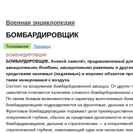
Военная энциклопедия
БОМБАРДИРОВЩИК
Толкование
Перевод
БОМБАРДИРОВЩИК
БОМБАРДИРОВЩИК, боевой самолёт, предназначенный для
авиационными бомбами, авиационными ракетами
и други
средствами наземных (подземных) и морских объектов про
также
минирования
с воздуха.
Состоит на вооружении
бомбардировочной авиации.
От других 
самолётов отличается наличием сложного
бомбардировочного 
По своим боевым возможностям и характеру выполняемых боев
бомбардировщики подразделяются на фронтовые, дальние и ст
Фронтовые бомбардировщики поражают цели преимущественно
оперативной глубине, обычно за пределами досягаемости истр
бомбардировщиков, дальние и стратегические — в оперативной
стратегической глубине, охватывающей один или несколько теа