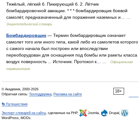
Тяжёлый, лёгкий б. Пикирующий б. 2. Лётчик
бомбардировочной авиации. * * * бомбардировщик боевой
самолёт, предназначенный для поражения наземных и… …
Энциклопедический словарь
Бомбардировщик
— Термин бомбардировщик означает
самолет того или иного типа, какой либо из самолетов которого
с самого начала был построен или впоследствии
переоборудован для оснащения под бомбы или ракеты класса
воздух поверхность ... Источник: Протокол к… …
Официальная
терминология
© Академик, 2000-2026
18+
Обратная связь:
Техподдержка
,
Реклама на сайте
👣 Путешествия
Экспорт словарей на сайты
, сделанные на PHP,
Joomla,
Drupal,
WordPress, MODx.