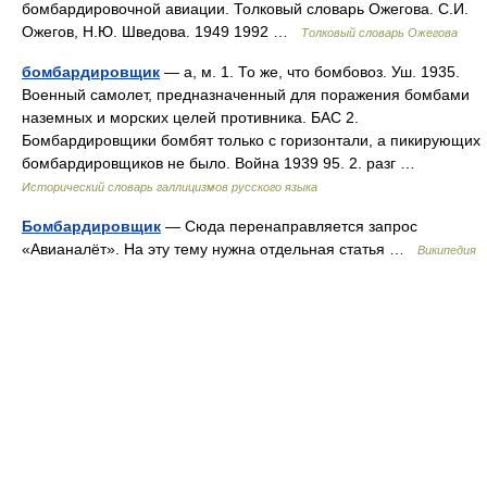
бомбардировочной авиации. Толковый словарь Ожегова. С.И.
Ожегов, Н.Ю. Шведова. 1949 1992 …
Толковый словарь Ожегова
бомбардировщик
— а, м. 1. То же, что бомбовоз. Уш. 1935.
Военный самолет, предназначенный для поражения бомбами
наземных и морских целей противника. БАС 2.
Бомбардировщики бомбят только с горизонтали, а пикирующих
бомбардировщиков не было. Война 1939 95. 2. разг …
Исторический словарь галлицизмов русского языка
Бомбардировщик
— Сюда перенаправляется запрос
«Авианалёт». На эту тему нужна отдельная статья …
Википедия