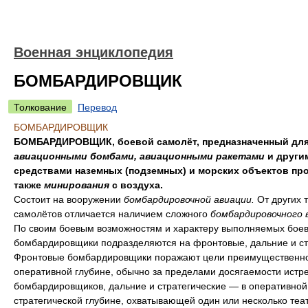
Военная энциклопедия
БОМБАРДИРОВЩИК
Толкование
Перевод
БОМБАРДИРОВЩИК
БОМБАРДИРОВЩИК, боевой самолёт, предназначенный для
авиационными бомбами, авиационными ракетами
и други
средствами наземных (подземных) и морских объектов про
также
минирования
с воздуха.
Состоит на вооружении
бомбардировочной авиации.
От других 
самолётов отличается наличием сложного
бомбардировочного 
По своим боевым возможностям и характеру выполняемых боев
бомбардировщики подразделяются на фронтовые, дальние и ст
Фронтовые бомбардировщики поражают цели преимущественно
оперативной глубине, обычно за пределами досягаемости истр
бомбардировщиков, дальние и стратегические — в оперативной
стратегической глубине, охватывающей один или несколько теа