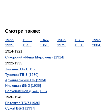
Смотри также:
1922-
1936-
1946-
1962-
1976-
1992-
1935
1945
1961
1975
1991
2004
1914-1921
Сикорский «
Илья Муромец»
[1914]
1922-1935
Туполев
ТБ-1
[1925]
Туполев
ТБ-3
[1930]
Архангельский
СБ
[1934]
Ильюшин
ДБ-3
[1935]
Болховитинов
ДБ-А
[1937]
1936-1945
Петляков
ТБ-7
[1936]
Сухой
ББ-1
[1937]