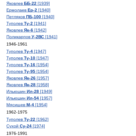
Яковлев
ББ-22
[1939]
Ермолаев
Ер-2
[1940]
Петляков
ПБ-100
[1940]
Туполев
Ту-2
[1941]
Яковлев
Як-6
[1942]
Поликарпов
У-2ВС
[1941]
1946-1961
Туполев
Ту-4
[1947]
Туполев
Ту-10
[1947]
Туполев
Ту-16
[1954]
Туполев
Ту-95
[1954]
Яковлев
Як-26
[1957]
Яковлев
Як-28
[1958]
Ильюшин
Ил-28
[1949]
Ильюшин
Ил-54
[1957]
Мясищев
М-4
[1954]
1962-1975
Туполев
Ту-22
[1962]
Сухой
Су-24
[1974]
1976-1991