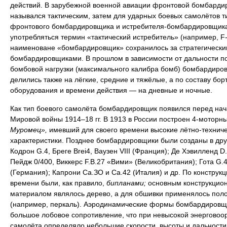
действий. В зарубежной военной авиации фронтовой бомбарди
назывался тактическим, затем для ударных боевых самолётов т
фронтового бомбардировщика и истребителя-бомбардировщика
употребляться термин «тактический истребитель» (например, F-
наименоване «бомбардировщик» сохранилось за стратегически
бомбардировщиками. В прошлом в зависимости от дальности п
бомбовой нагрузки (максимального калибра бомб) бомбардиро
делились также на лёгкие, средние и тяжёлые, а по составу бор
оборудования и времени действия — на дневные и ночные.
Как тип боевого самолёта бомбардировщик появился перед на
Мировой войны 1914–18 гг. В 1913 в России построен 4-моторн
Муромец»,
имевший для своего времени высокие лётно-технич
характеристики. Позднее бомбардировщики были созданы в дру
Кодрон G.4, Бреге Brei4, Ваузен VIII (Франция); Де Хэвилленд D.
Пейдж 0/400, Виккерс F.B.27 «Вими» (Великобритания); Гота G.4
(Германия); Капрони Са.ЗО и Са.42 (Италия) и др. По конструкци
времени были, как правило,
бипланами;
основным конструкцио
материалом являлось дерево, а для обшивки применялось пол
(например, перкаль). Аэродинамические формы бомбардировщ
большое лобовое сопротивление, что при невысокой энерговоо
самолёта определяло небольшие скорости, высоты и дальности 