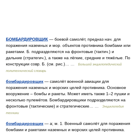
БОМБАРДИРОВЩИК
— боевой самолёт, предназ нач. для
поражения наземных и мор. объектов противника бомбами или
ракетами. Б. подразделяются на фронтовые (тактич.) и
дальние (стратегич.), а также на лёгкие, средние и тяжёлые. По
конструкции совр. Б. (см. рис.)… …
Большой энциклопедический
политехнический словарь
бомбардировщик
— самолёт военной авиации для
поражения наземных и морских целей противника. Основное
вооружение – бомбы и ракеты. Может иметь также 1–2 пушки и
несколько пулемётов. Бомбардировщики подразделяются на
фронтовые (тактические) и стратегические… …
Энциклопедия
техники
бомбардировщик
— а; м. 1. Военный самолёт для поражения
бомбами и ракетами наземных и морских целей противника.