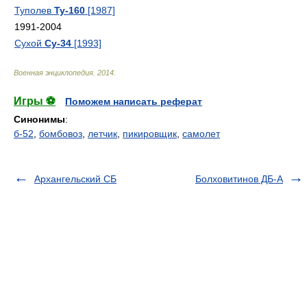
Туполев
Ту-160
[1987]
1991-2004
Сухой
Су-34
[1993]
Военная энциклопедия
.
2014
.
Игры ⚽
Поможем написать реферат
Синонимы
:
б-52
,
бомбовоз
,
летчик
,
пикировщик
,
самолет
Архангельский СБ
Болховитинов ДБ-А