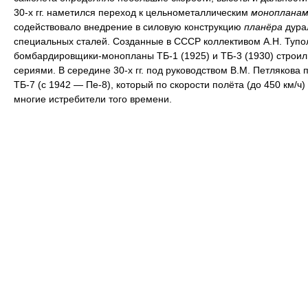
30-х гг. наметился переход к цельнометаллическим
монопланам
содействовало внедрение в силовую конструкцию
планёра
дура
специальных сталей. Созданные в СССР коллективом А.Н. Тупо
бомбардировщики-монопланы ТБ-1 (1925) и ТБ-3 (1930) строи
сериями. В середине 30-х гг. под руководством В.М. Петлякова 
ТБ-7 (с 1942 — Пе-8), который по скорости полёта (до 450 км/ч
многие истребители того времени.