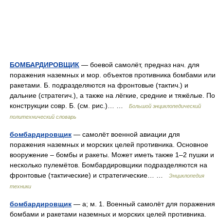
БОМБАРДИРОВЩИК
— боевой самолёт, предназ нач. для
поражения наземных и мор. объектов противника бомбами или
ракетами. Б. подразделяются на фронтовые (тактич.) и
дальние (стратегич.), а также на лёгкие, средние и тяжёлые. По
конструкции совр. Б. (см. рис.)… …
Большой энциклопедический
политехнический словарь
бомбардировщик
— самолёт военной авиации для
поражения наземных и морских целей противника. Основное
вооружение – бомбы и ракеты. Может иметь также 1–2 пушки и
несколько пулемётов. Бомбардировщики подразделяются на
фронтовые (тактические) и стратегические… …
Энциклопедия
техники
бомбардировщик
— а; м. 1. Военный самолёт для поражения
бомбами и ракетами наземных и морских целей противника.