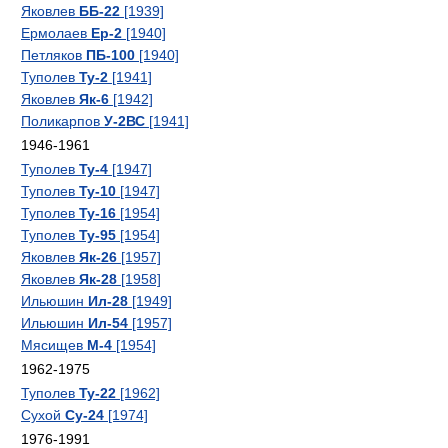
Яковлев
ББ-22
[1939]
Ермолаев
Ер-2
[1940]
Петляков
ПБ-100
[1940]
Туполев
Ту-2
[1941]
Яковлев
Як-6
[1942]
Поликарпов
У-2ВС
[1941]
1946-1961
Туполев
Ту-4
[1947]
Туполев
Ту-10
[1947]
Туполев
Ту-16
[1954]
Туполев
Ту-95
[1954]
Яковлев
Як-26
[1957]
Яковлев
Як-28
[1958]
Ильюшин
Ил-28
[1949]
Ильюшин
Ил-54
[1957]
Мясищев
М-4
[1954]
1962-1975
Туполев
Ту-22
[1962]
Сухой
Су-24
[1974]
1976-1991