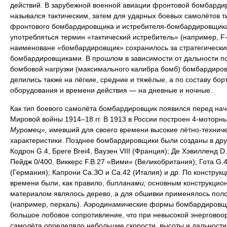
действий. В зарубежной военной авиации фронтовой бомбарди
назывался тактическим, затем для ударных боевых самолётов т
фронтового бомбардировщика и истребителя-бомбардировщика
употребляться термин «тактический истребитель» (например, F-
наименоване «бомбардировщик» сохранилось за стратегически
бомбардировщиками. В прошлом в зависимости от дальности п
бомбовой нагрузки (максимального калибра бомб) бомбардиро
делились также на лёгкие, средние и тяжёлые, а по составу бор
оборудования и времени действия — на дневные и ночные.
Как тип боевого самолёта бомбардировщик появился перед на
Мировой войны 1914–18 гг. В 1913 в России построен 4-моторн
Муромец»,
имевший для своего времени высокие лётно-технич
характеристики. Позднее бомбардировщики были созданы в дру
Кодрон G.4, Бреге Brei4, Ваузен VIII (Франция); Де Хэвилленд D.
Пейдж 0/400, Виккерс F.B.27 «Вими» (Великобритания); Гота G.4
(Германия); Капрони Са.ЗО и Са.42 (Италия) и др. По конструкци
времени были, как правило,
бипланами;
основным конструкцио
материалом являлось дерево, а для обшивки применялось пол
(например, перкаль). Аэродинамические формы бомбардировщ
большое лобовое сопротивление, что при невысокой энерговоо
самолёта определяло небольшие скорости, высоты и дальности 