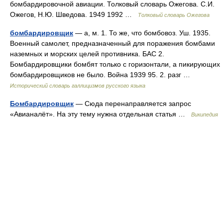
бомбардировочной авиации. Толковый словарь Ожегова. С.И.
Ожегов, Н.Ю. Шведова. 1949 1992 …
Толковый словарь Ожегова
бомбардировщик
— а, м. 1. То же, что бомбовоз. Уш. 1935.
Военный самолет, предназначенный для поражения бомбами
наземных и морских целей противника. БАС 2.
Бомбардировщики бомбят только с горизонтали, а пикирующих
бомбардировщиков не было. Война 1939 95. 2. разг …
Исторический словарь галлицизмов русского языка
Бомбардировщик
— Сюда перенаправляется запрос
«Авианалёт». На эту тему нужна отдельная статья …
Википедия