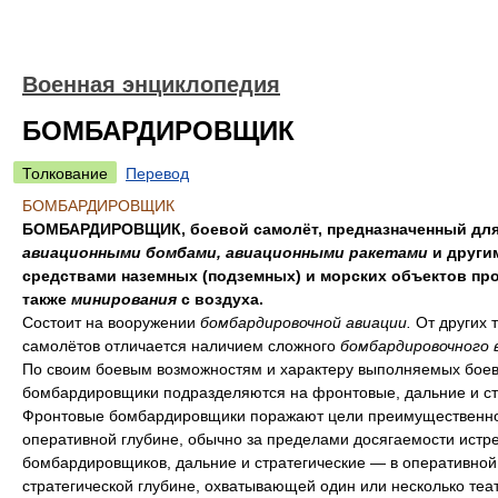
Военная энциклопедия
БОМБАРДИРОВЩИК
Толкование
Перевод
БОМБАРДИРОВЩИК
БОМБАРДИРОВЩИК, боевой самолёт, предназначенный для
авиационными бомбами, авиационными ракетами
и други
средствами наземных (подземных) и морских объектов про
также
минирования
с воздуха.
Состоит на вооружении
бомбардировочной авиации.
От других 
самолётов отличается наличием сложного
бомбардировочного 
По своим боевым возможностям и характеру выполняемых боев
бомбардировщики подразделяются на фронтовые, дальние и ст
Фронтовые бомбардировщики поражают цели преимущественно
оперативной глубине, обычно за пределами досягаемости истр
бомбардировщиков, дальние и стратегические — в оперативной
стратегической глубине, охватывающей один или несколько теа