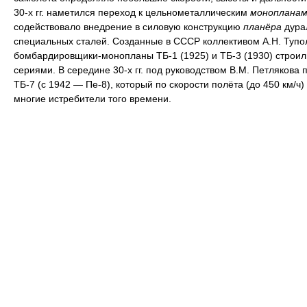
30-х гг. наметился переход к цельнометаллическим
монопланам
содействовало внедрение в силовую конструкцию
планёра
дура
специальных сталей. Созданные в СССР коллективом А.Н. Тупо
бомбардировщики-монопланы ТБ-1 (1925) и ТБ-3 (1930) строи
сериями. В середине 30-х гг. под руководством В.М. Петлякова 
ТБ-7 (с 1942 — Пе-8), который по скорости полёта (до 450 км/ч
многие истребители того времени.