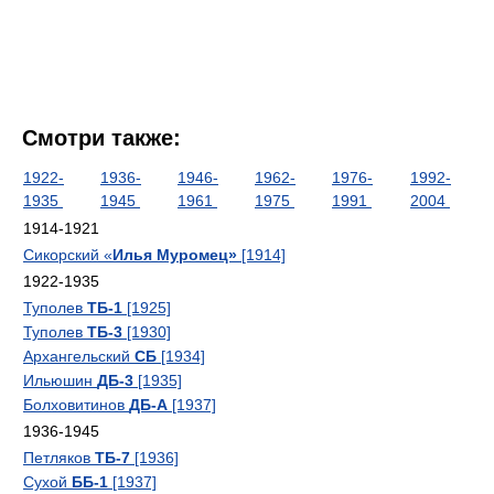
Смотри также:
1922-
1936-
1946-
1962-
1976-
1992-
1935
1945
1961
1975
1991
2004
1914-1921
Сикорский «
Илья Муромец»
[1914]
1922-1935
Туполев
ТБ-1
[1925]
Туполев
ТБ-3
[1930]
Архангельский
СБ
[1934]
Ильюшин
ДБ-3
[1935]
Болховитинов
ДБ-А
[1937]
1936-1945
Петляков
ТБ-7
[1936]
Сухой
ББ-1
[1937]