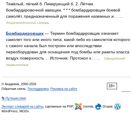
Тяжёлый, лёгкий б. Пикирующий б. 2. Лётчик
бомбардировочной авиации. * * * бомбардировщик боевой
самолёт, предназначенный для поражения наземных и… …
Энциклопедический словарь
Бомбардировщик
— Термин бомбардировщик означает
самолет того или иного типа, какой либо из самолетов которого
с самого начала был построен или впоследствии
переоборудован для оснащения под бомбы или ракеты класса
воздух поверхность ... Источник: Протокол к… …
Официальная
терминология
© Академик, 2000-2026
18+
Обратная связь:
Техподдержка
,
Реклама на сайте
👣 Путешествия
Экспорт словарей на сайты
, сделанные на PHP,
Joomla,
Drupal,
WordPress, MODx.