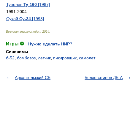
Туполев
Ту-160
[1987]
1991-2004
Сухой
Су-34
[1993]
Военная энциклопедия
.
2014
.
Игры ⚽
Нужно сделать НИР?
Синонимы
:
б-52
,
бомбовоз
,
летчик
,
пикировщик
,
самолет
Архангельский СБ
Болховитинов ДБ-А