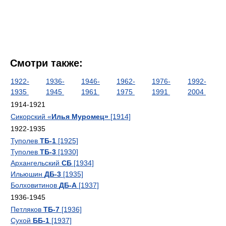
Смотри также:
1922-
1936-
1946-
1962-
1976-
1992-
1935
1945
1961
1975
1991
2004
1914-1921
Сикорский «
Илья Муромец»
[1914]
1922-1935
Туполев
ТБ-1
[1925]
Туполев
ТБ-3
[1930]
Архангельский
СБ
[1934]
Ильюшин
ДБ-3
[1935]
Болховитинов
ДБ-А
[1937]
1936-1945
Петляков
ТБ-7
[1936]
Сухой
ББ-1
[1937]