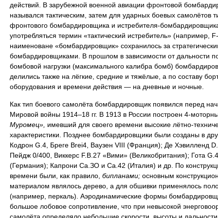
действий. В зарубежной военной авиации фронтовой бомбарди
назывался тактическим, затем для ударных боевых самолётов т
фронтового бомбардировщика и истребителя-бомбардировщика
употребляться термин «тактический истребитель» (например, F-
наименоване «бомбардировщик» сохранилось за стратегически
бомбардировщиками. В прошлом в зависимости от дальности п
бомбовой нагрузки (максимального калибра бомб) бомбардиро
делились также на лёгкие, средние и тяжёлые, а по составу бор
оборудования и времени действия — на дневные и ночные.
Как тип боевого самолёта бомбардировщик появился перед на
Мировой войны 1914–18 гг. В 1913 в России построен 4-моторн
Муромец»,
имевший для своего времени высокие лётно-технич
характеристики. Позднее бомбардировщики были созданы в дру
Кодрон G.4, Бреге Brei4, Ваузен VIII (Франция); Де Хэвилленд D.
Пейдж 0/400, Виккерс F.B.27 «Вими» (Великобритания); Гота G.4
(Германия); Капрони Са.ЗО и Са.42 (Италия) и др. По конструкци
времени были, как правило,
бипланами;
основным конструкцио
материалом являлось дерево, а для обшивки применялось пол
(например, перкаль). Аэродинамические формы бомбардировщ
большое лобовое сопротивление, что при невысокой энерговоо
самолёта определяло небольшие скорости, высоты и дальности 