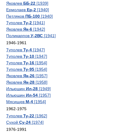
Яковлев
ББ-22
[1939]
Ермолаев
Ер-2
[1940]
Петляков
ПБ-100
[1940]
Туполев
Ту-2
[1941]
Яковлев
Як-6
[1942]
Поликарпов
У-2ВС
[1941]
1946-1961
Туполев
Ту-4
[1947]
Туполев
Ту-10
[1947]
Туполев
Ту-16
[1954]
Туполев
Ту-95
[1954]
Яковлев
Як-26
[1957]
Яковлев
Як-28
[1958]
Ильюшин
Ил-28
[1949]
Ильюшин
Ил-54
[1957]
Мясищев
М-4
[1954]
1962-1975
Туполев
Ту-22
[1962]
Сухой
Су-24
[1974]
1976-1991