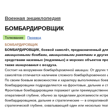
Военная энциклопедия
БОМБАРДИРОВЩИК
Толкование
Перевод
БОМБАРДИРОВЩИК
БОМБАРДИРОВЩИК, боевой самолёт, предназначенный для
авиационными бомбами, авиационными ракетами
и други
средствами наземных (подземных) и морских объектов про
также
минирования
с воздуха.
Состоит на вооружении
бомбардировочной авиации.
От других 
самолётов отличается наличием сложного
бомбардировочного 
По своим боевым возможностям и характеру выполняемых боев
бомбардировщики подразделяются на фронтовые, дальние и ст
Фронтовые бомбардировщики поражают цели преимущественно
оперативной глубине, обычно за пределами досягаемости истр
бомбардировщиков, дальние и стратегические — в оперативной
стратегической глубине, охватывающей один или несколько теа