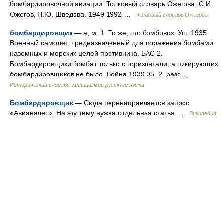
бомбардировочной авиации. Толковый словарь Ожегова. С.И.
Ожегов, Н.Ю. Шведова. 1949 1992 …
Толковый словарь Ожегова
бомбардировщик
— а, м. 1. То же, что бомбовоз. Уш. 1935.
Военный самолет, предназначенный для поражения бомбами
наземных и морских целей противника. БАС 2.
Бомбардировщики бомбят только с горизонтали, а пикирующих
бомбардировщиков не было. Война 1939 95. 2. разг …
Исторический словарь галлицизмов русского языка
Бомбардировщик
— Сюда перенаправляется запрос
«Авианалёт». На эту тему нужна отдельная статья …
Википедия