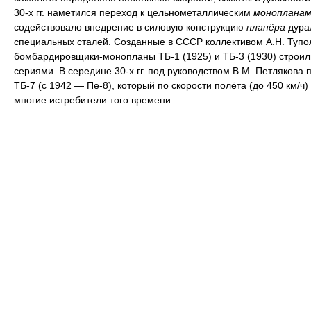
30-х гг. наметился переход к цельнометаллическим
монопланам
содействовало внедрение в силовую конструкцию
планёра
дура
специальных сталей. Созданные в СССР коллективом А.Н. Тупо
бомбардировщики-монопланы ТБ-1 (1925) и ТБ-3 (1930) строи
сериями. В середине 30-х гг. под руководством В.М. Петлякова 
ТБ-7 (с 1942 — Пе-8), который по скорости полёта (до 450 км/ч
многие истребители того времени.