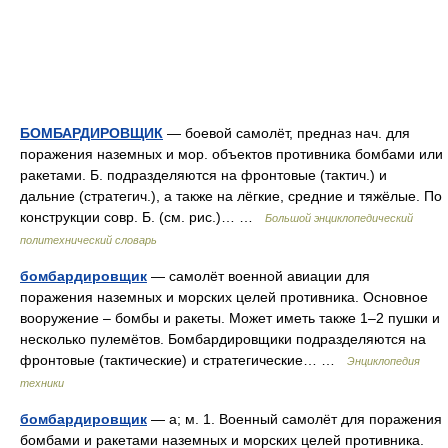
БОМБАРДИРОВЩИК
— боевой самолёт, предназ нач. для
поражения наземных и мор. объектов противника бомбами или
ракетами. Б. подразделяются на фронтовые (тактич.) и
дальние (стратегич.), а также на лёгкие, средние и тяжёлые. По
конструкции совр. Б. (см. рис.)… …
Большой энциклопедический
политехнический словарь
бомбардировщик
— самолёт военной авиации для
поражения наземных и морских целей противника. Основное
вооружение – бомбы и ракеты. Может иметь также 1–2 пушки и
несколько пулемётов. Бомбардировщики подразделяются на
фронтовые (тактические) и стратегические… …
Энциклопедия
техники
бомбардировщик
— а; м. 1. Военный самолёт для поражения
бомбами и ракетами наземных и морских целей противника.