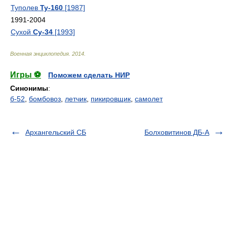
Туполев
Ту-160
[1987]
1991-2004
Сухой
Су-34
[1993]
Военная энциклопедия
.
2014
.
Игры ⚽
Поможем сделать НИР
Синонимы
:
б-52
,
бомбовоз
,
летчик
,
пикировщик
,
самолет
Архангельский СБ
Болховитинов ДБ-А