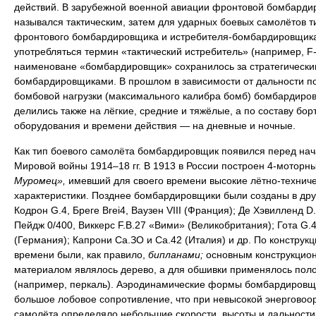
действий. В зарубежной военной авиации фронтовой бомбарди
назывался тактическим, затем для ударных боевых самолётов т
фронтового бомбардировщика и истребителя-бомбардировщика
употребляться термин «тактический истребитель» (например, F-
наименоване «бомбардировщик» сохранилось за стратегически
бомбардировщиками. В прошлом в зависимости от дальности п
бомбовой нагрузки (максимального калибра бомб) бомбардиро
делились также на лёгкие, средние и тяжёлые, а по составу бор
оборудования и времени действия — на дневные и ночные.
Как тип боевого самолёта бомбардировщик появился перед на
Мировой войны 1914–18 гг. В 1913 в России построен 4-моторн
Муромец»,
имевший для своего времени высокие лётно-технич
характеристики. Позднее бомбардировщики были созданы в дру
Кодрон G.4, Бреге Brei4, Ваузен VIII (Франция); Де Хэвилленд D.
Пейдж 0/400, Виккерс F.B.27 «Вими» (Великобритания); Гота G.4
(Германия); Капрони Са.ЗО и Са.42 (Италия) и др. По конструкци
времени были, как правило,
бипланами;
основным конструкцио
материалом являлось дерево, а для обшивки применялось пол
(например, перкаль). Аэродинамические формы бомбардировщ
большое лобовое сопротивление, что при невысокой энерговоо
самолёта определяло небольшие скорости, высоты и дальности 