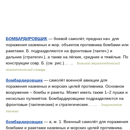
БОМБАРДИРОВЩИК
— боевой самолёт, предназ нач. для
поражения наземных и мор. объектов противника бомбами или
ракетами. Б. подразделяются на фронтовые (тактич.) и
дальние (стратегич.), а также на лёгкие, средние и тяжёлые. По
конструкции совр. Б. (см. рис.)… …
Большой энциклопедический
политехнический словарь
бомбардировщик
— самолёт военной авиации для
поражения наземных и морских целей противника. Основное
вооружение – бомбы и ракеты. Может иметь также 1–2 пушки и
несколько пулемётов. Бомбардировщики подразделяются на
фронтовые (тактические) и стратегические… …
Энциклопедия
техники
бомбардировщик
— а; м. 1. Военный самолёт для поражения
бомбами и ракетами наземных и морских целей противника.