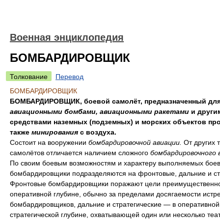
Военная энциклопедия
БОМБАРДИРОВЩИК
Толкование
Перевод
БОМБАРДИРОВЩИК
БОМБАРДИРОВЩИК, боевой самолёт, предназначенный для
авиационными бомбами, авиационными ракетами
и други
средствами наземных (подземных) и морских объектов про
также
минирования
с воздуха.
Состоит на вооружении
бомбардировочной авиации.
От других 
самолётов отличается наличием сложного
бомбардировочного 
По своим боевым возможностям и характеру выполняемых боев
бомбардировщики подразделяются на фронтовые, дальние и ст
Фронтовые бомбардировщики поражают цели преимущественно
оперативной глубине, обычно за пределами досягаемости истр
бомбардировщиков, дальние и стратегические — в оперативной
стратегической глубине, охватывающей один или несколько теа