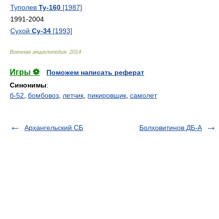
Туполев
Ту-160
[1987]
1991-2004
Сухой
Су-34
[1993]
Военная энциклопедия
.
2014
.
Игры ⚽
Поможем написать реферат
Синонимы
:
б-52
,
бомбовоз
,
летчик
,
пикировщик
,
самолет
Архангельский СБ
Болховитинов ДБ-А