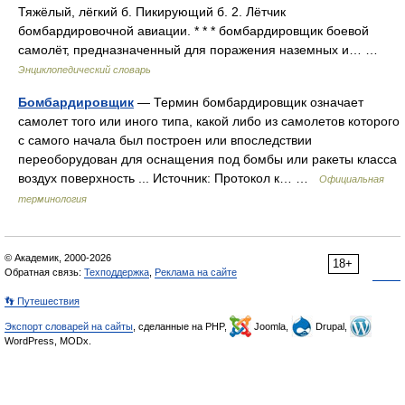
Тяжёлый, лёгкий б. Пикирующий б. 2. Лётчик
бомбардировочной авиации. * * * бомбардировщик боевой
самолёт, предназначенный для поражения наземных и… …
Энциклопедический словарь
Бомбардировщик
— Термин бомбардировщик означает
самолет того или иного типа, какой либо из самолетов которого
с самого начала был построен или впоследствии
переоборудован для оснащения под бомбы или ракеты класса
воздух поверхность ... Источник: Протокол к… …
Официальная
терминология
© Академик, 2000-2026
18+
Обратная связь:
Техподдержка
,
Реклама на сайте
👣 Путешествия
Экспорт словарей на сайты
, сделанные на PHP,
Joomla,
Drupal,
WordPress, MODx.