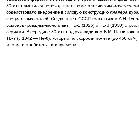
30-х гг. наметился переход к цельнометаллическим
монопланам
содействовало внедрение в силовую конструкцию
планёра
дура
специальных сталей. Созданные в СССР коллективом А.Н. Тупо
бомбардировщики-монопланы ТБ-1 (1925) и ТБ-3 (1930) строи
сериями. В середине 30-х гг. под руководством В.М. Петлякова 
ТБ-7 (с 1942 — Пе-8), который по скорости полёта (до 450 км/ч
многие истребители того времени.