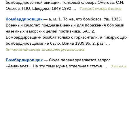
бомбардировочной авиации. Толковый словарь Ожегова. С.И.
Ожегов, Н.Ю. Шведова. 1949 1992 …
Толковый словарь Ожегова
бомбардировщик
— а, м. 1. То же, что бомбовоз. Уш. 1935.
Военный самолет, предназначенный для поражения бомбами
наземных и морских целей противника. БАС 2.
Бомбардировщики бомбят только с горизонтали, а пикирующих
бомбардировщиков не было. Война 1939 95. 2. разг …
Исторический словарь галлицизмов русского языка
Бомбардировщик
— Сюда перенаправляется запрос
«Авианалёт». На эту тему нужна отдельная статья …
Википедия