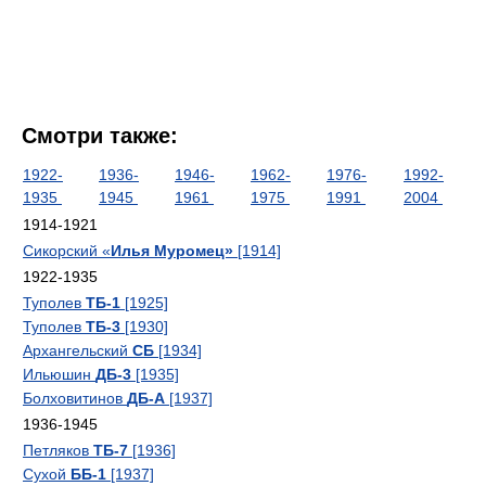
Смотри также:
1922-
1936-
1946-
1962-
1976-
1992-
1935
1945
1961
1975
1991
2004
1914-1921
Сикорский «
Илья Муромец»
[1914]
1922-1935
Туполев
ТБ-1
[1925]
Туполев
ТБ-3
[1930]
Архангельский
СБ
[1934]
Ильюшин
ДБ-3
[1935]
Болховитинов
ДБ-А
[1937]
1936-1945
Петляков
ТБ-7
[1936]
Сухой
ББ-1
[1937]