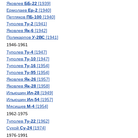
Яковлев
ББ-22
[1939]
Ермолаев
Ер-2
[1940]
Петляков
ПБ-100
[1940]
Туполев
Ту-2
[1941]
Яковлев
Як-6
[1942]
Поликарпов
У-2ВС
[1941]
1946-1961
Туполев
Ту-4
[1947]
Туполев
Ту-10
[1947]
Туполев
Ту-16
[1954]
Туполев
Ту-95
[1954]
Яковлев
Як-26
[1957]
Яковлев
Як-28
[1958]
Ильюшин
Ил-28
[1949]
Ильюшин
Ил-54
[1957]
Мясищев
М-4
[1954]
1962-1975
Туполев
Ту-22
[1962]
Сухой
Су-24
[1974]
1976-1991