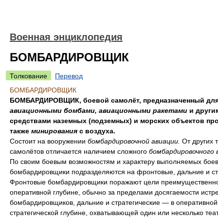
Военная энциклопедия
БОМБАРДИРОВЩИК
Толкование
Перевод
БОМБАРДИРОВЩИК
БОМБАРДИРОВЩИК, боевой самолёт, предназначенный для
авиационными бомбами, авиационными ракетами
и други
средствами наземных (подземных) и морских объектов про
также
минирования
с воздуха.
Состоит на вооружении
бомбардировочной авиации.
От других 
самолётов отличается наличием сложного
бомбардировочного 
По своим боевым возможностям и характеру выполняемых боев
бомбардировщики подразделяются на фронтовые, дальние и ст
Фронтовые бомбардировщики поражают цели преимущественно
оперативной глубине, обычно за пределами досягаемости истр
бомбардировщиков, дальние и стратегические — в оперативной
стратегической глубине, охватывающей один или несколько теа