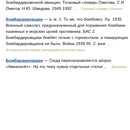
бомбардировочной авиации. Толковый словарь Ожегова. С.И.
Ожегов, Н.Ю. Шведова. 1949 1992 …
Толковый словарь Ожегова
бомбардировщик
— а, м. 1. То же, что бомбовоз. Уш. 1935.
Военный самолет, предназначенный для поражения бомбами
наземных и морских целей противника. БАС 2.
Бомбардировщики бомбят только с горизонтали, а пикирующих
бомбардировщиков не было. Война 1939 95. 2. разг …
Исторический словарь галлицизмов русского языка
Бомбардировщик
— Сюда перенаправляется запрос
«Авианалёт». На эту тему нужна отдельная статья …
Википедия