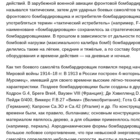
действий. В зарубежной военной авиации фронтовой бомбарди
назывался тактическим, затем для ударных боевых самолётов т
фронтового бомбардировщика и истребителя-бомбардировщика
употребляться термин «тактический истребитель» (например, F-
наименоване «бомбардировщик» сохранилось за стратегически
бомбардировщиками. В прошлом в зависимости от дальности п
бомбовой нагрузки (максимального калибра бомб) бомбардиро
делились также на лёгкие, средние и тяжёлые, а по составу бор
оборудования и времени действия — на дневные и ночные.
Как тип боевого самолёта бомбардировщик появился перед на
Мировой войны 1914–18 гг. В 1913 в России построен 4-моторн
Муромец»,
имевший для своего времени высокие лётно-технич
характеристики. Позднее бомбардировщики были созданы в дру
Кодрон G.4, Бреге Brei4, Ваузен VIII (Франция); Де Хэвилленд D.
Пейдж 0/400, Виккерс F.B.27 «Вими» (Великобритания); Гота G.4
(Германия); Капрони Са.ЗО и Са.42 (Италия) и др. По конструкци
времени были, как правило,
бипланами;
основным конструкцио
материалом являлось дерево, а для обшивки применялось пол
(например, перкаль). Аэродинамические формы бомбардировщ
большое лобовое сопротивление, что при невысокой энерговоо
самолёта определяло небольшие скорости, высоты и дальности 