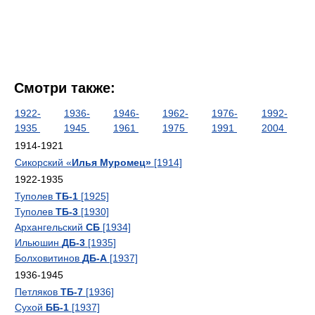
Смотри также:
1922-
1936-
1946-
1962-
1976-
1992-
1935
1945
1961
1975
1991
2004
1914-1921
Сикорский «
Илья Муромец»
[1914]
1922-1935
Туполев
ТБ-1
[1925]
Туполев
ТБ-3
[1930]
Архангельский
СБ
[1934]
Ильюшин
ДБ-3
[1935]
Болховитинов
ДБ-А
[1937]
1936-1945
Петляков
ТБ-7
[1936]
Сухой
ББ-1
[1937]