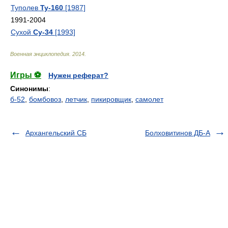
Туполев
Ту-160
[1987]
1991-2004
Сухой
Су-34
[1993]
Военная энциклопедия
.
2014
.
Игры ⚽
Нужен реферат?
Синонимы
:
б-52
,
бомбовоз
,
летчик
,
пикировщик
,
самолет
Архангельский СБ
Болховитинов ДБ-А