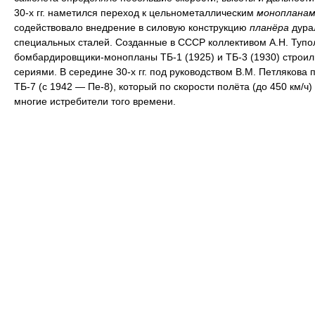
30-х гг. наметился переход к цельнометаллическим
монопланам
содействовало внедрение в силовую конструкцию
планёра
дура
специальных сталей. Созданные в СССР коллективом А.Н. Тупо
бомбардировщики-монопланы ТБ-1 (1925) и ТБ-3 (1930) строи
сериями. В середине 30-х гг. под руководством В.М. Петлякова 
ТБ-7 (с 1942 — Пе-8), который по скорости полёта (до 450 км/ч
многие истребители того времени.