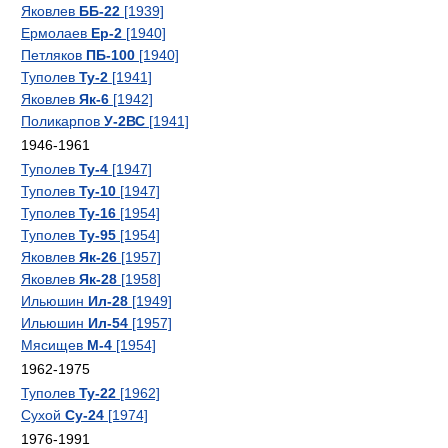
Яковлев
ББ-22
[1939]
Ермолаев
Ер-2
[1940]
Петляков
ПБ-100
[1940]
Туполев
Ту-2
[1941]
Яковлев
Як-6
[1942]
Поликарпов
У-2ВС
[1941]
1946-1961
Туполев
Ту-4
[1947]
Туполев
Ту-10
[1947]
Туполев
Ту-16
[1954]
Туполев
Ту-95
[1954]
Яковлев
Як-26
[1957]
Яковлев
Як-28
[1958]
Ильюшин
Ил-28
[1949]
Ильюшин
Ил-54
[1957]
Мясищев
М-4
[1954]
1962-1975
Туполев
Ту-22
[1962]
Сухой
Су-24
[1974]
1976-1991