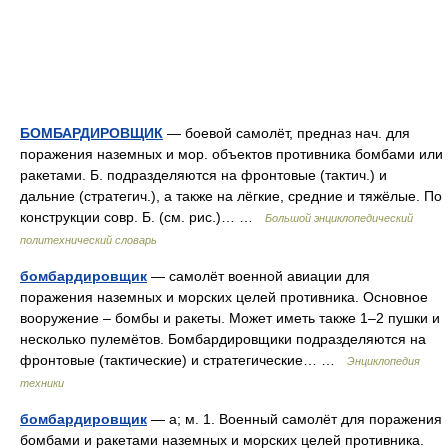
БОМБАРДИРОВЩИК
— боевой самолёт, предназ нач. для
поражения наземных и мор. объектов противника бомбами или
ракетами. Б. подразделяются на фронтовые (тактич.) и
дальние (стратегич.), а также на лёгкие, средние и тяжёлые. По
конструкции совр. Б. (см. рис.)… …
Большой энциклопедический
политехнический словарь
бомбардировщик
— самолёт военной авиации для
поражения наземных и морских целей противника. Основное
вооружение – бомбы и ракеты. Может иметь также 1–2 пушки и
несколько пулемётов. Бомбардировщики подразделяются на
фронтовые (тактические) и стратегические… …
Энциклопедия
техники
бомбардировщик
— а; м. 1. Военный самолёт для поражения
бомбами и ракетами наземных и морских целей противника.