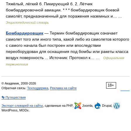
Тяжёлый, лёгкий б. Пикирующий б. 2. Лётчик
бомбардировочной авиации. * * * бомбардировщик боевой
самолёт, предназначенный для поражения наземных и… …
Энциклопедический словарь
Бомбардировщик
— Термин бомбардировщик означает
самолет того или иного типа, какой либо из самолетов которого
с самого начала был построен или впоследствии
переоборудован для оснащения под бомбы или ракеты класса
воздух поверхность ... Источник: Протокол к… …
Официальная
терминология
© Академик, 2000-2026
18+
Обратная связь:
Техподдержка
,
Реклама на сайте
👣 Путешествия
Экспорт словарей на сайты
, сделанные на PHP,
Joomla,
Drupal,
WordPress, MODx.