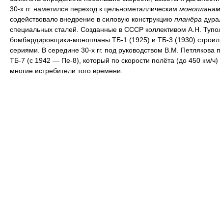
30-х гг. наметился переход к цельнометаллическим
монопланам
содействовало внедрение в силовую конструкцию
планёра
дура
специальных сталей. Созданные в СССР коллективом А.Н. Тупо
бомбардировщики-монопланы ТБ-1 (1925) и ТБ-3 (1930) строи
сериями. В середине 30-х гг. под руководством В.М. Петлякова 
ТБ-7 (с 1942 — Пе-8), который по скорости полёта (до 450 км/ч
многие истребители того времени.