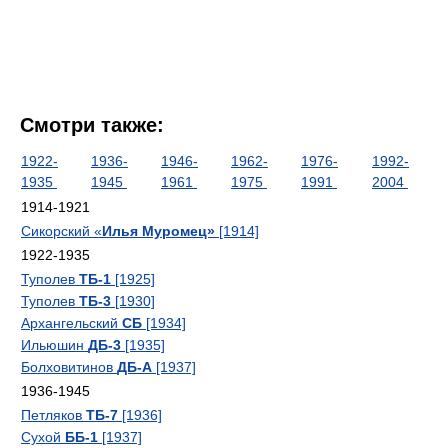
Смотри также:
1922-
1936-
1946-
1962-
1976-
1992-
1935
1945
1961
1975
1991
2004
1914-1921
Сикорский «
Илья Муромец»
[1914]
1922-1935
Туполев
ТБ-1
[1925]
Туполев
ТБ-3
[1930]
Архангельский
СБ
[1934]
Ильюшин
ДБ-3
[1935]
Болховитинов
ДБ-А
[1937]
1936-1945
Петляков
ТБ-7
[1936]
Сухой
ББ-1
[1937]