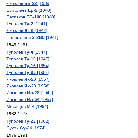
Яковлев
ББ-22
[1939]
Ермолаев
Ер-2
[1940]
Петляков
ПБ-100
[1940]
Туполев
Ту-2
[1941]
Яковлев
Як-6
[1942]
Поликарпов
У-2ВС
[1941]
1946-1961
Туполев
Ту-4
[1947]
Туполев
Ту-10
[1947]
Туполев
Ту-16
[1954]
Туполев
Ту-95
[1954]
Яковлев
Як-26
[1957]
Яковлев
Як-28
[1958]
Ильюшин
Ил-28
[1949]
Ильюшин
Ил-54
[1957]
Мясищев
М-4
[1954]
1962-1975
Туполев
Ту-22
[1962]
Сухой
Су-24
[1974]
1976-1991