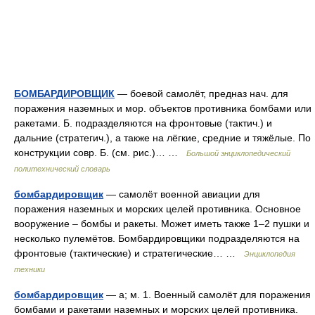
БОМБАРДИРОВЩИК
— боевой самолёт, предназ нач. для
поражения наземных и мор. объектов противника бомбами или
ракетами. Б. подразделяются на фронтовые (тактич.) и
дальние (стратегич.), а также на лёгкие, средние и тяжёлые. По
конструкции совр. Б. (см. рис.)… …
Большой энциклопедический
политехнический словарь
бомбардировщик
— самолёт военной авиации для
поражения наземных и морских целей противника. Основное
вооружение – бомбы и ракеты. Может иметь также 1–2 пушки и
несколько пулемётов. Бомбардировщики подразделяются на
фронтовые (тактические) и стратегические… …
Энциклопедия
техники
бомбардировщик
— а; м. 1. Военный самолёт для поражения
бомбами и ракетами наземных и морских целей противника.