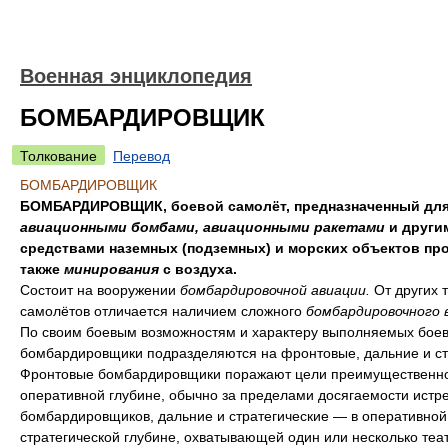
Военная энциклопедия
БОМБАРДИРОВЩИК
Толкование
Перевод
БОМБАРДИРОВЩИК
БОМБАРДИРОВЩИК, боевой самолёт, предназначенный для
авиационными бомбами, авиационными ракетами
и други
средствами наземных (подземных) и морских объектов про
также
минирования
с воздуха.
Состоит на вооружении
бомбардировочной авиации.
От других 
самолётов отличается наличием сложного
бомбардировочного 
По своим боевым возможностям и характеру выполняемых боев
бомбардировщики подразделяются на фронтовые, дальние и ст
Фронтовые бомбардировщики поражают цели преимущественно
оперативной глубине, обычно за пределами досягаемости истр
бомбардировщиков, дальние и стратегические — в оперативной
стратегической глубине, охватывающей один или несколько теа