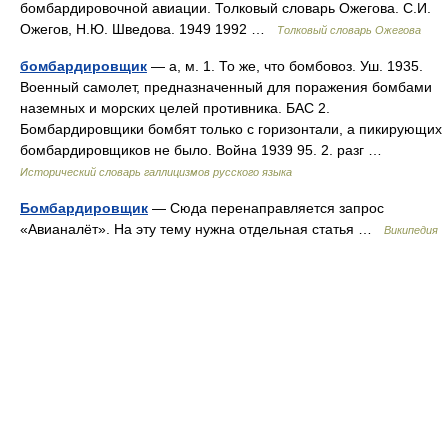
бомбардировочной авиации. Толковый словарь Ожегова. С.И.
Ожегов, Н.Ю. Шведова. 1949 1992 …
Толковый словарь Ожегова
бомбардировщик
— а, м. 1. То же, что бомбовоз. Уш. 1935.
Военный самолет, предназначенный для поражения бомбами
наземных и морских целей противника. БАС 2.
Бомбардировщики бомбят только с горизонтали, а пикирующих
бомбардировщиков не было. Война 1939 95. 2. разг …
Исторический словарь галлицизмов русского языка
Бомбардировщик
— Сюда перенаправляется запрос
«Авианалёт». На эту тему нужна отдельная статья …
Википедия