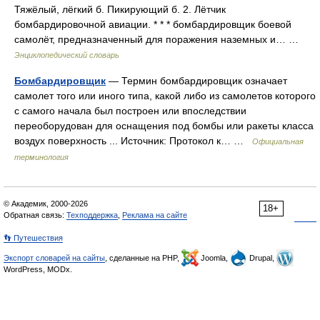
Тяжёлый, лёгкий б. Пикирующий б. 2. Лётчик
бомбардировочной авиации. * * * бомбардировщик боевой
самолёт, предназначенный для поражения наземных и… …
Энциклопедический словарь
Бомбардировщик
— Термин бомбардировщик означает
самолет того или иного типа, какой либо из самолетов которого
с самого начала был построен или впоследствии
переоборудован для оснащения под бомбы или ракеты класса
воздух поверхность ... Источник: Протокол к… …
Официальная
терминология
© Академик, 2000-2026
18+
Обратная связь:
Техподдержка
,
Реклама на сайте
👣 Путешествия
Экспорт словарей на сайты
, сделанные на PHP,
Joomla,
Drupal,
WordPress, MODx.