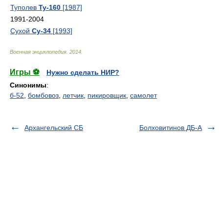
Туполев
Ту-160
[1987]
1991-2004
Сухой
Су-34
[1993]
Военная энциклопедия
.
2014
.
Игры ⚽
Нужно сделать НИР?
Синонимы
:
б-52
,
бомбовоз
,
летчик
,
пикировщик
,
самолет
Архангельский СБ
Болховитинов ДБ-А