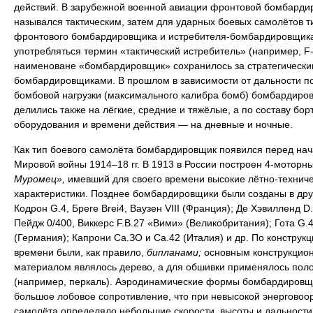
действий. В зарубежной военной авиации фронтовой бомбарди
назывался тактическим, затем для ударных боевых самолётов т
фронтового бомбардировщика и истребителя-бомбардировщика
употребляться термин «тактический истребитель» (например, F-
наименоване «бомбардировщик» сохранилось за стратегически
бомбардировщиками. В прошлом в зависимости от дальности п
бомбовой нагрузки (максимального калибра бомб) бомбардиро
делились также на лёгкие, средние и тяжёлые, а по составу бор
оборудования и времени действия — на дневные и ночные.
Как тип боевого самолёта бомбардировщик появился перед на
Мировой войны 1914–18 гг. В 1913 в России построен 4-моторн
Муромец»,
имевший для своего времени высокие лётно-технич
характеристики. Позднее бомбардировщики были созданы в дру
Кодрон G.4, Бреге Brei4, Ваузен VIII (Франция); Де Хэвилленд D.
Пейдж 0/400, Виккерс F.B.27 «Вими» (Великобритания); Гота G.4
(Германия); Капрони Са.ЗО и Са.42 (Италия) и др. По конструкци
времени были, как правило,
бипланами;
основным конструкцио
материалом являлось дерево, а для обшивки применялось пол
(например, перкаль). Аэродинамические формы бомбардировщ
большое лобовое сопротивление, что при невысокой энерговоо
самолёта определяло небольшие скорости, высоты и дальности 