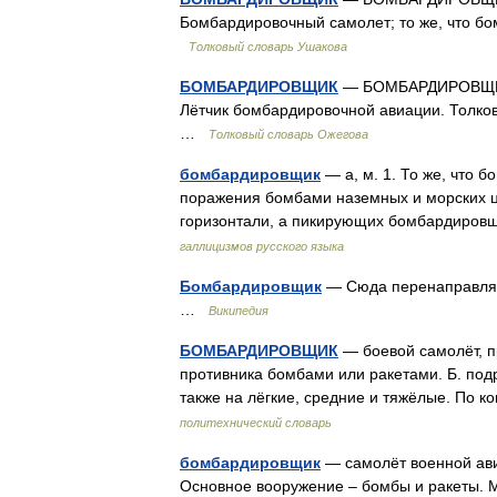
Бомбардировочный самолет; то же, что бо
Толковый словарь Ушакова
БОМБАРДИРОВЩИК
— БОМБАРДИРОВЩИК, 
Лётчик бомбардировочной авиации. Толков
…
Толковый словарь Ожегова
бомбардировщик
— а, м. 1. То же, что 
поражения бомбами наземных и морских ц
горизонтали, а пикирующих бомбардировщ
галлицизмов русского языка
Бомбардировщик
— Сюда перенаправляет
…
Википедия
БОМБАРДИРОВЩИК
— боевой самолёт, п
противника бомбами или ракетами. Б. подр
также на лёгкие, средние и тяжёлые. По к
политехнический словарь
бомбардировщик
— самолёт военной ави
Основное вооружение – бомбы и ракеты. М