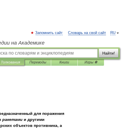
Запомнить сайт
Словарь на свой сайт
RU
едии на Академике
Найти!
Толкования
Переводы
Книги
Игры ⚽
редназначенный
для
поражения
и
ракетами
и
другими
рских
объектов
противника
,
а