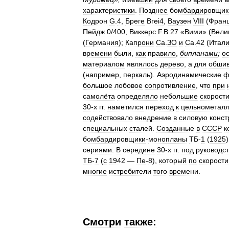
характеристики
.
Позднее
бомбардировщик
Кодрон
G
.
4
,
Бреге
Brei4
,
Ваузен
VIII
(
Фран
Пейдж
0
/
400
,
Виккерс
F
.
B
.
27
«
Вими
» (
Вели
(
Германия
);
Капрони
Са
.
ЗО
и
Са
.
42
(
Итал
времени
были
,
как
правило
,
бипланами
;
о
материалом
являлось
дерево
,
а
для
обшив
(
например
,
перкаль
).
Аэродинамические
ф
большое
лобовое
сопротивление
,
что
при
самолёта
определяло
небольшие
скорост
30
-
х
гг
.
наметился
переход
к
цельнометал
содействовало
внедрение
в
силовую
конст
специальных
сталей
.
Созданные
в
СССР
к
бомбардировщики
-
монопланы
ТБ
-
1
(
1925
сериями
.
В
середине
30
-
х
гг
.
под
руководс
ТБ
-
7
(
с
1942
—
Пе
-
8
),
который
по
скорости
многие
истребители
того
времени
.
Смотри
также: