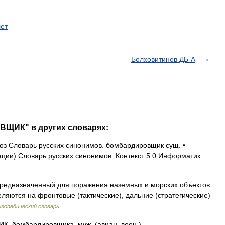
ет
Болховитинов ДБ-А
ВЩИК" в других словарях:
з Словарь русских синонимов. бомбардировщик сущ. •
ии) Словарь русских синонимов. Контекст 5.0 Информатик.
редназначенный для поражения наземных и морских объектов
ляются на фронтовые (тактические), дальние (стратегические)
лопедический словарь
бомбардировщика, муж. (авиац. воен.).