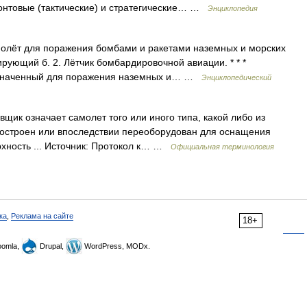
нтовые (тактические) и стратегические… …
Энциклопедия
молёт для поражения бомбами и ракетами наземных и морских
ирующий б. 2. Лётчик бомбардировочной авиации. * * *
азначенный для поражения наземных и… …
Энциклопедический
ик означает самолет того или иного типа, какой либо из
построен или впоследствии переоборудован для оснащения
рхность ... Источник: Протокол к… …
Официальная терминология
ка
,
Реклама на сайте
18+
omla,
Drupal,
WordPress, MODx.