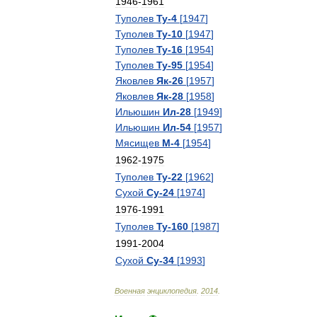
1946
-
1961
Туполев
Ту
-
4
[
1947
]
Туполев
Ту
-
10
[
1947
]
Туполев
Ту
-
16
[
1954
]
Туполев
Ту
-
95
[
1954
]
Яковлев
Як
-
26
[
1957
]
Яковлев
Як
-
28
[
1958
]
Ильюшин
Ил
-
28
[
1949
]
Ильюшин
Ил
-
54
[
1957
]
Мясищев
М
-
4
[
1954
]
1962
-
1975
Туполев
Ту
-
22
[
1962
]
Сухой
Су
-
24
[
1974
]
1976
-
1991
Туполев
Ту
-
160
[
1987
]
1991
-
2004
Сухой
Су
-
34
[
1993
]
Военная
энциклопедия
.
2014
.