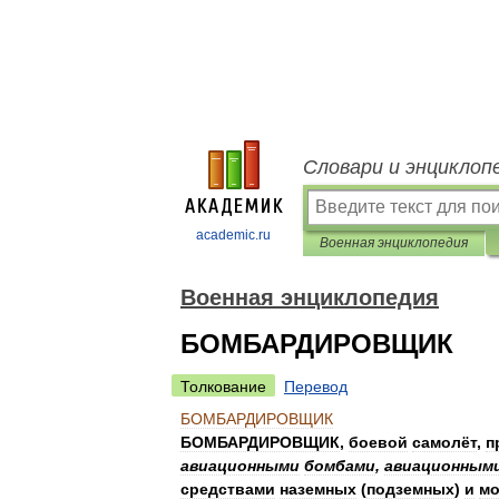
Словари и энциклоп
academic.ru
Военная энциклопедия
Военная энциклопедия
БОМБАРДИРОВЩИК
Толкование
Перевод
БОМБАРДИРОВЩИК
БОМБАРДИРОВЩИК
,
боевой
самолёт
,
п
авиационными
бомбами
,
авиационным
средствами
наземных
(
подземных
)
и
мо