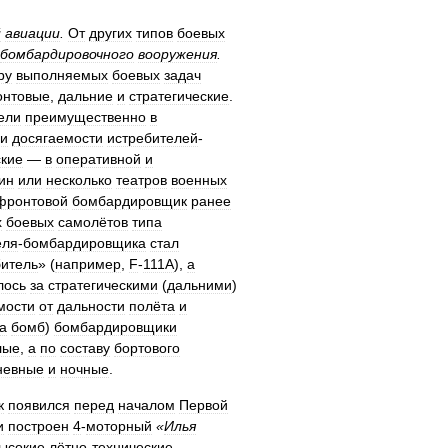
й
авиации
.
От
других
типов
боевых
бомбардировочного
вооружения
.
ру
выполняемых
боевых
задач
нтовые
,
дальние
и
стратегические
.
ели
преимущественно
в
и
досягаемости
истребителей
-
ские
—
в
оперативной
и
ин
или
несколько
театров
военных
фронтовой
бомбардировщик
ранее
х
боевых
самолётов
типа
еля
-
бомбардировщика
стал
битель
» (
например
,
F
-
111A
),
а
лось
за
стратегическими
(
дальними
)
мости
от
дальности
полёта
и
а
бомб
)
бомбардировщики
лые
,
а
по
составу
бортового
невные
и
ночные
.
к
появился
перед
началом
Первой
и
построен
4
-
моторный
«
Илья
ысокие
лётно
-
технические