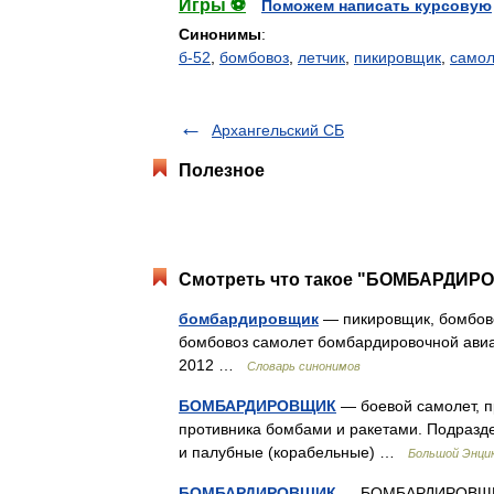
Игры ⚽
Поможем написать курсовую
Синонимы
:
б-52
,
бомбовоз
,
летчик
,
пикировщик
,
самол
Архангельский СБ
Полезное
Смотреть что такое "БОМБАРДИРО
бомбардировщик
— пикировщик, бомбово
бомбовоз самолет бомбардировочной авиац
2012 …
Словарь синонимов
БОМБАРДИРОВЩИК
— боевой самолет, п
противника бомбами и ракетами. Подразде
и палубные (корабельные) …
Большой Энцик
БОМБАРДИРОВЩИК
— БОМБАРДИРОВЩИК, 