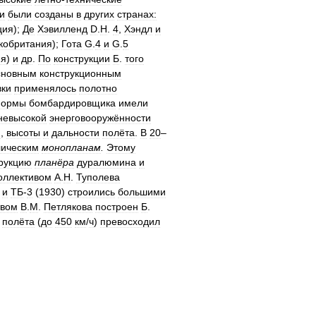
и
были
созданы
в
других
странах:
ция
);
Де
Хэвилленд
D
.
H
.
4
,
Хэндл
и
кобритания
);
Гота
G
.
4
и
G
.
5
ия
)
и
др
.
По
конструкции
Б
.
того
сновным
конструкционным
ки
применялось
полотно
ормы
бомбардировщика
имели
невысокой
энерговооружённости
и
,
высоты
и
дальности
полёта
.
В
20
–
лическим
монопланам
.
Этому
рукцию
планёра
дуралюмина
и
оллективом
А
.
Н
.
Туполева
)
и
ТБ
-
3
(
1930
)
строились
большими
твом
В
.
М
.
Петлякова
построен
Б
.
полёта
(
до
450
км
/
ч
)
превосходил