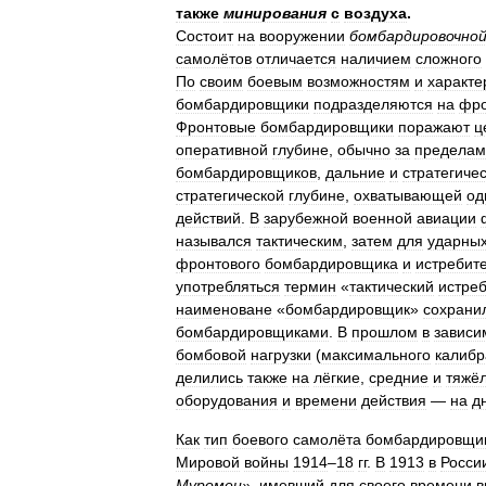
также
минирования
с
воздуха
.
Состоит
на
вооружении
бомбардировочно
самолётов
отличается
наличием
сложного
По
своим
боевым
возможностям
и
характе
бомбардировщики
подразделяются
на
фро
Фронтовые
бомбардировщики
поражают
ц
оперативной
глубине
,
обычно
за
пределам
бомбардировщиков
,
дальние
и
стратегиче
стратегической
глубине
,
охватывающей
од
действий
.
В
зарубежной
военной
авиации
назывался
тактическим
,
затем
для
ударны
фронтового
бомбардировщика
и
истребит
употребляться
термин
«
тактический
истре
наименоване
«
бомбардировщик
»
сохрани
бомбардировщиками
.
В
прошлом
в
зависи
бомбовой
нагрузки
(
максимального
калибр
делились
также
на
лёгкие
,
средние
и
тяжё
оборудования
и
времени
действия
—
на
д
Как
тип
боевого
самолёта
бомбардировщи
Мировой
войны
1914
–
18
гг
.
В
1913
в
Росси
Муромец
»,
имевший
для
своего
времени
в