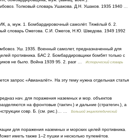
мбовоз. Толковый словарь Ушакова. Д.Н. Ушаков. 1935 1940 …
а, муж. 1. Бомбардировочный самолёт. Тяжёлый б. 2.
ый словарь Ожегова. С.И. Ожегов, Н.Ю. Шведова. 1949 1992
бомбовоз. Уш. 1935. Военный самолет, предназначенный для
елей противника. БАС 2. Бомбардировщики бомбят только с
иков не было. Война 1939 95. 2. разг …
Исторический словарь
ся запрос «Авианалёт». На эту тему нужна отдельная статья
редназ нач. для поражения наземных и мор. объектов
азделяются на фронтовые (тактич.) и дальние (стратегич.), а
онструкции совр. Б. (см. рис.)… …
Большой энциклопедический
ации для поражения наземных и морских целей противника.
ожет иметь также 1–2 пушки и несколько пулемётов.