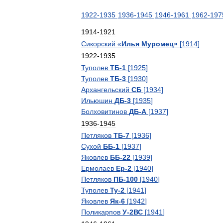
1922
-
1935
1936
-
1945
1946
-
1961
1962
-
197
1914
-
1921
Сикорский
«
Илья
Муромец
»
[
1914
]
1922
-
1935
Туполев
ТБ
-
1
[
1925
]
Туполев
ТБ
-
3
[
1930
]
Архангельский
СБ
[
1934
]
Ильюшин
ДБ
-
3
[
1935
]
Болховитинов
ДБ
-
А
[
1937
]
1936
-
1945
Петляков
ТБ
-
7
[
1936
]
Сухой
ББ
-
1
[
1937
]
Яковлев
ББ
-
22
[
1939
]
Ермолаев
Ер
-
2
[
1940
]
Петляков
ПБ
-
100
[
1940
]
Туполев
Ту
-
2
[
1941
]
Яковлев
Як
-
6
[
1942
]
Поликарпов
У
-
2ВС
[
1941
]