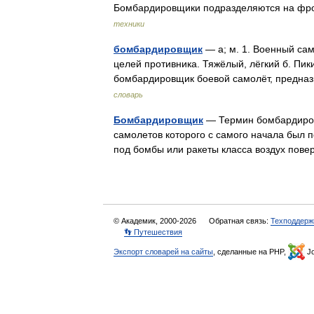
Бомбардировщики подразделяются на фро
техники
бомбардировщик
— а; м. 1. Военный са
целей противника. Тяжёлый, лёгкий б. Пик
бомбардировщик боевой самолёт, предн
словарь
Бомбардировщик
— Термин бомбардировщ
самолетов которого с самого начала был 
под бомбы или ракеты класса воздух пове
© Академик, 2000-2026
Обратная связь:
Техподдерж
👣 Путешествия
Экспорт словарей на сайты
, сделанные на PHP,
Jo