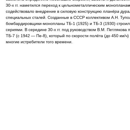
30-х гг. наметился переход к цельнометаллическим
монопланам
содействовало внедрение в силовую конструкцию
планёра
дура
специальных сталей. Созданные в СССР коллективом А.Н. Тупо
бомбардировщики-монопланы ТБ-1 (1925) и ТБ-3 (1930) строи
сериями. В середине 30-х гг. под руководством В.М. Петлякова 
ТБ-7 (с 1942 — Пе-8), который по скорости полёта (до 450 км/ч
многие истребители того времени.