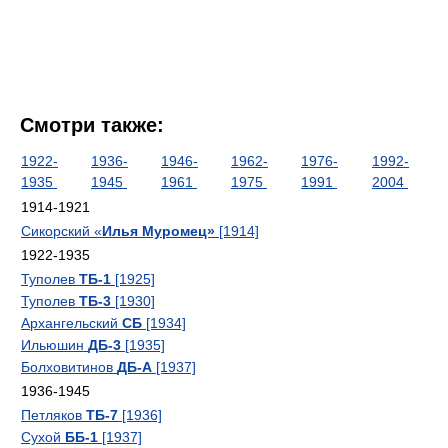
Смотри также:
1922-
1936-
1946-
1962-
1976-
1992-
1935
1945
1961
1975
1991
2004
1914-1921
Сикорский «
Илья Муромец»
[1914]
1922-1935
Туполев
ТБ-1
[1925]
Туполев
ТБ-3
[1930]
Архангельский
СБ
[1934]
Ильюшин
ДБ-3
[1935]
Болховитинов
ДБ-А
[1937]
1936-1945
Петляков
ТБ-7
[1936]
Сухой
ББ-1
[1937]