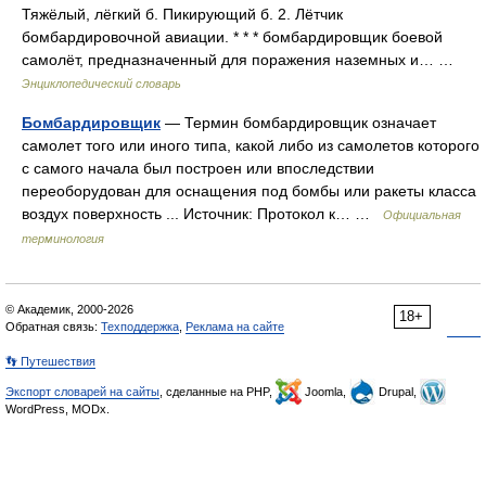
Тяжёлый, лёгкий б. Пикирующий б. 2. Лётчик
бомбардировочной авиации. * * * бомбардировщик боевой
самолёт, предназначенный для поражения наземных и… …
Энциклопедический словарь
Бомбардировщик
— Термин бомбардировщик означает
самолет того или иного типа, какой либо из самолетов которого
с самого начала был построен или впоследствии
переоборудован для оснащения под бомбы или ракеты класса
воздух поверхность ... Источник: Протокол к… …
Официальная
терминология
© Академик, 2000-2026
18+
Обратная связь:
Техподдержка
,
Реклама на сайте
👣 Путешествия
Экспорт словарей на сайты
, сделанные на PHP,
Joomla,
Drupal,
WordPress, MODx.