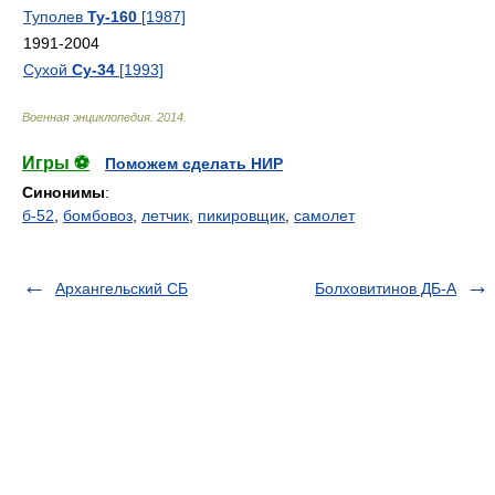
Туполев
Ту-160
[1987]
1991-2004
Сухой
Су-34
[1993]
Военная энциклопедия
.
2014
.
Игры ⚽
Поможем сделать НИР
Синонимы
:
б-52
,
бомбовоз
,
летчик
,
пикировщик
,
самолет
Архангельский СБ
Болховитинов ДБ-А