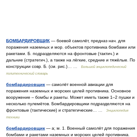
БОМБАРДИРОВЩИК
— боевой самолёт, предназ нач. для
поражения наземных и мор. объектов противника бомбами или
ракетами. Б. подразделяются на фронтовые (тактич.) и
дальние (стратегич.), а также на лёгкие, средние и тяжёлые. По
конструкции совр. Б. (см. рис.)… …
Большой энциклопедический
политехнический словарь
бомбардировщик
— самолёт военной авиации для
поражения наземных и морских целей противника. Основное
вооружение – бомбы и ракеты. Может иметь также 1–2 пушки и
несколько пулемётов. Бомбардировщики подразделяются на
фронтовые (тактические) и стратегические… …
Энциклопедия
техники
бомбардировщик
— а; м. 1. Военный самолёт для поражения
бомбами и ракетами наземных и морских целей противника.