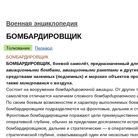
Военная энциклопедия
БОМБАРДИРОВЩИК
Толкование
Перевод
БОМБАРДИРОВЩИК
БОМБАРДИРОВЩИК, боевой самолёт, предназначенный для
авиационными бомбами, авиационными ракетами
и други
средствами наземных (подземных) и морских объектов про
также
минирования
с воздуха.
Состоит на вооружении
бомбардировочной авиации.
От других 
самолётов отличается наличием сложного
бомбардировочного 
По своим боевым возможностям и характеру выполняемых боев
бомбардировщики подразделяются на фронтовые, дальние и ст
Фронтовые бомбардировщики поражают цели преимущественно
оперативной глубине, обычно за пределами досягаемости истр
бомбардировщиков, дальние и стратегические — в оперативной
стратегической глубине, охватывающей один или несколько теа