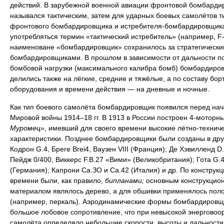
действий. В зарубежной военной авиации фронтовой бомбарди
назывался тактическим, затем для ударных боевых самолётов т
фронтового бомбардировщика и истребителя-бомбардировщика
употребляться термин «тактический истребитель» (например, F-
наименоване «бомбардировщик» сохранилось за стратегически
бомбардировщиками. В прошлом в зависимости от дальности п
бомбовой нагрузки (максимального калибра бомб) бомбардиро
делились также на лёгкие, средние и тяжёлые, а по составу бор
оборудования и времени действия — на дневные и ночные.
Как тип боевого самолёта бомбардировщик появился перед на
Мировой войны 1914–18 гг. В 1913 в России построен 4-моторн
Муромец»,
имевший для своего времени высокие лётно-технич
характеристики. Позднее бомбардировщики были созданы в дру
Кодрон G.4, Бреге Brei4, Ваузен VIII (Франция); Де Хэвилленд D.
Пейдж 0/400, Виккерс F.B.27 «Вими» (Великобритания); Гота G.4
(Германия); Капрони Са.ЗО и Са.42 (Италия) и др. По конструкци
времени были, как правило,
бипланами;
основным конструкцио
материалом являлось дерево, а для обшивки применялось пол
(например, перкаль). Аэродинамические формы бомбардировщ
большое лобовое сопротивление, что при невысокой энерговоо
самолёта определяло небольшие скорости, высоты и дальности 