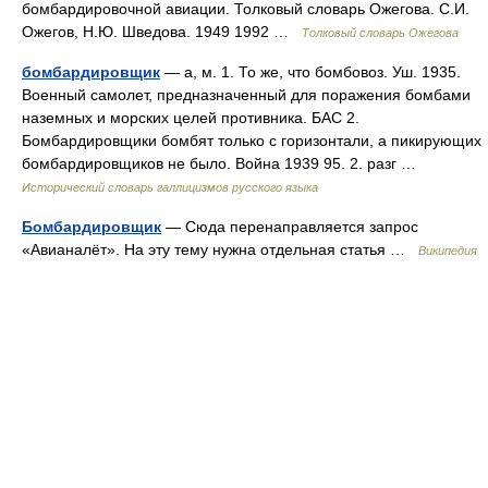
бомбардировочной авиации. Толковый словарь Ожегова. С.И.
Ожегов, Н.Ю. Шведова. 1949 1992 …
Толковый словарь Ожегова
бомбардировщик
— а, м. 1. То же, что бомбовоз. Уш. 1935.
Военный самолет, предназначенный для поражения бомбами
наземных и морских целей противника. БАС 2.
Бомбардировщики бомбят только с горизонтали, а пикирующих
бомбардировщиков не было. Война 1939 95. 2. разг …
Исторический словарь галлицизмов русского языка
Бомбардировщик
— Сюда перенаправляется запрос
«Авианалёт». На эту тему нужна отдельная статья …
Википедия