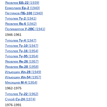
Яковлев
ББ-22
[1939]
Ермолаев
Ер-2
[1940]
Петляков
ПБ-100
[1940]
Туполев
Ту-2
[1941]
Яковлев
Як-6
[1942]
Поликарпов
У-2ВС
[1941]
1946-1961
Туполев
Ту-4
[1947]
Туполев
Ту-10
[1947]
Туполев
Ту-16
[1954]
Туполев
Ту-95
[1954]
Яковлев
Як-26
[1957]
Яковлев
Як-28
[1958]
Ильюшин
Ил-28
[1949]
Ильюшин
Ил-54
[1957]
Мясищев
М-4
[1954]
1962-1975
Туполев
Ту-22
[1962]
Сухой
Су-24
[1974]
1976-1991