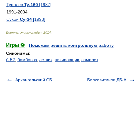
Туполев
Ту-160
[1987]
1991-2004
Сухой
Су-34
[1993]
Военная энциклопедия
.
2014
.
Игры ⚽
Поможем решить контрольную работу
Синонимы
:
б-52
,
бомбовоз
,
летчик
,
пикировщик
,
самолет
Архангельский СБ
Болховитинов ДБ-А