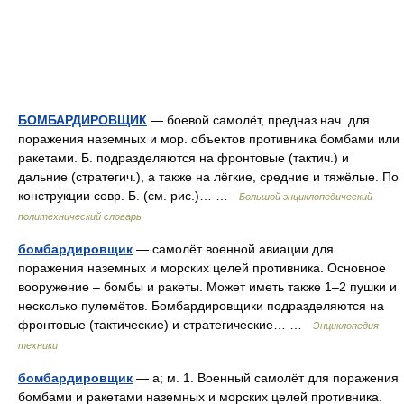
БОМБАРДИРОВЩИК
— боевой самолёт, предназ нач. для
поражения наземных и мор. объектов противника бомбами или
ракетами. Б. подразделяются на фронтовые (тактич.) и
дальние (стратегич.), а также на лёгкие, средние и тяжёлые. По
конструкции совр. Б. (см. рис.)… …
Большой энциклопедический
политехнический словарь
бомбардировщик
— самолёт военной авиации для
поражения наземных и морских целей противника. Основное
вооружение – бомбы и ракеты. Может иметь также 1–2 пушки и
несколько пулемётов. Бомбардировщики подразделяются на
фронтовые (тактические) и стратегические… …
Энциклопедия
техники
бомбардировщик
— а; м. 1. Военный самолёт для поражения
бомбами и ракетами наземных и морских целей противника.