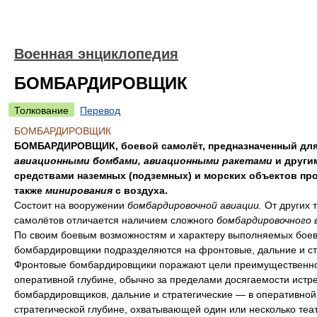
Военная энциклопедия
БОМБАРДИРОВЩИК
Толкование
Перевод
БОМБАРДИРОВЩИК
БОМБАРДИРОВЩИК, боевой самолёт, предназначенный для
авиационными бомбами, авиационными ракетами
и други
средствами наземных (подземных) и морских объектов про
также
минирования
с воздуха.
Состоит на вооружении
бомбардировочной авиации.
От других 
самолётов отличается наличием сложного
бомбардировочного 
По своим боевым возможностям и характеру выполняемых боев
бомбардировщики подразделяются на фронтовые, дальние и ст
Фронтовые бомбардировщики поражают цели преимущественно
оперативной глубине, обычно за пределами досягаемости истр
бомбардировщиков, дальние и стратегические — в оперативной
стратегической глубине, охватывающей один или несколько теа