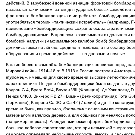
действий. В зарубежной военной авиации фронтовой бомбарди
назывался тактическим, затем для ударных боевых самолётов т
фронтового бомбардировщика и истребителя-бомбардировщика
употребляться термин «тактический истребитель» (например, F-
наименоване «бомбардировщик» сохранилось за стратегически
бомбардировщиками. В прошлом в зависимости от дальности п
бомбовой нагрузки (максимального калибра бомб) бомбардиро
делились также на лёгкие, средние и тяжёлые, а по составу бор
оборудования и времени действия — на дневные и ночные.
Как тип боевого самолёта бомбардировщик появился перед на
Мировой войны 1914–18 гг. В 1913 в России построен 4-моторн
Муромец»,
имевший для своего времени высокие лётно-технич
характеристики. Позднее бомбардировщики были созданы в дру
Кодрон G.4, Бреге Brei4, Ваузен VIII (Франция); Де Хэвилленд D.
Пейдж 0/400, Виккерс F.B.27 «Вими» (Великобритания); Гота G.4
(Германия); Капрони Са.ЗО и Са.42 (Италия) и др. По конструкци
времени были, как правило,
бипланами;
основным конструкцио
материалом являлось дерево, а для обшивки применялось пол
(например, перкаль). Аэродинамические формы бомбардировщ
большое лобовое сопротивление, что при невысокой энерговоо
самолёта определяло небольшие скорости, высоты и дальности 