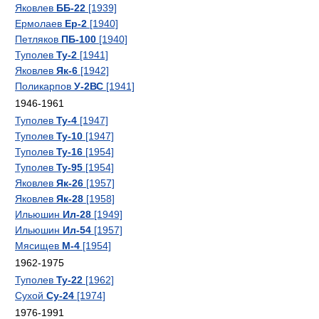
Яковлев
ББ-22
[1939]
Ермолаев
Ер-2
[1940]
Петляков
ПБ-100
[1940]
Туполев
Ту-2
[1941]
Яковлев
Як-6
[1942]
Поликарпов
У-2ВС
[1941]
1946-1961
Туполев
Ту-4
[1947]
Туполев
Ту-10
[1947]
Туполев
Ту-16
[1954]
Туполев
Ту-95
[1954]
Яковлев
Як-26
[1957]
Яковлев
Як-28
[1958]
Ильюшин
Ил-28
[1949]
Ильюшин
Ил-54
[1957]
Мясищев
М-4
[1954]
1962-1975
Туполев
Ту-22
[1962]
Сухой
Су-24
[1974]
1976-1991