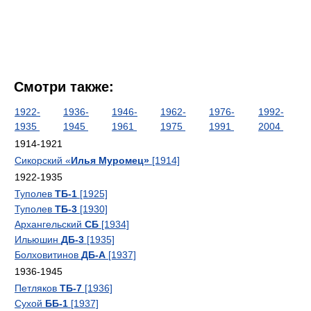
Смотри также:
1922-
1936-
1946-
1962-
1976-
1992-
1935
1945
1961
1975
1991
2004
1914-1921
Сикорский «
Илья Муромец»
[1914]
1922-1935
Туполев
ТБ-1
[1925]
Туполев
ТБ-3
[1930]
Архангельский
СБ
[1934]
Ильюшин
ДБ-3
[1935]
Болховитинов
ДБ-А
[1937]
1936-1945
Петляков
ТБ-7
[1936]
Сухой
ББ-1
[1937]