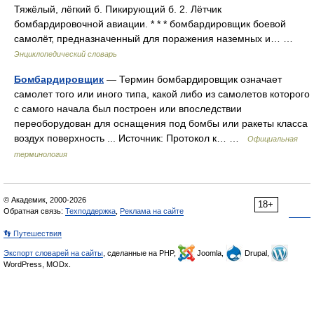
Тяжёлый, лёгкий б. Пикирующий б. 2. Лётчик
бомбардировочной авиации. * * * бомбардировщик боевой
самолёт, предназначенный для поражения наземных и… …
Энциклопедический словарь
Бомбардировщик
— Термин бомбардировщик означает
самолет того или иного типа, какой либо из самолетов которого
с самого начала был построен или впоследствии
переоборудован для оснащения под бомбы или ракеты класса
воздух поверхность ... Источник: Протокол к… …
Официальная
терминология
© Академик, 2000-2026
18+
Обратная связь:
Техподдержка
,
Реклама на сайте
👣 Путешествия
Экспорт словарей на сайты
, сделанные на PHP,
Joomla,
Drupal,
WordPress, MODx.