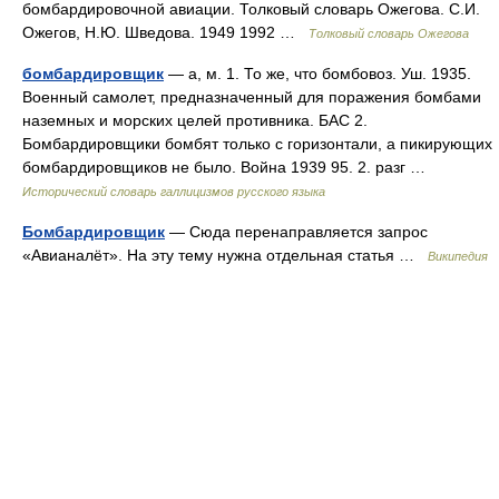
бомбардировочной авиации. Толковый словарь Ожегова. С.И.
Ожегов, Н.Ю. Шведова. 1949 1992 …
Толковый словарь Ожегова
бомбардировщик
— а, м. 1. То же, что бомбовоз. Уш. 1935.
Военный самолет, предназначенный для поражения бомбами
наземных и морских целей противника. БАС 2.
Бомбардировщики бомбят только с горизонтали, а пикирующих
бомбардировщиков не было. Война 1939 95. 2. разг …
Исторический словарь галлицизмов русского языка
Бомбардировщик
— Сюда перенаправляется запрос
«Авианалёт». На эту тему нужна отдельная статья …
Википедия