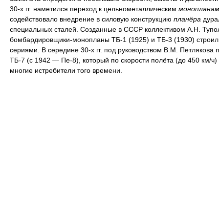
30-х гг. наметился переход к цельнометаллическим
монопланам
содействовало внедрение в силовую конструкцию
планёра
дура
специальных сталей. Созданные в СССР коллективом А.Н. Тупо
бомбардировщики-монопланы ТБ-1 (1925) и ТБ-3 (1930) строи
сериями. В середине 30-х гг. под руководством В.М. Петлякова 
ТБ-7 (с 1942 — Пе-8), который по скорости полёта (до 450 км/ч
многие истребители того времени.