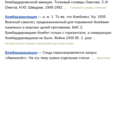
бомбардировочной авиации. Толковый словарь Ожегова. С.И.
Ожегов, Н.Ю. Шведова. 1949 1992 …
Толковый словарь Ожегова
бомбардировщик
— а, м. 1. То же, что бомбовоз. Уш. 1935.
Военный самолет, предназначенный для поражения бомбами
наземных и морских целей противника. БАС 2.
Бомбардировщики бомбят только с горизонтали, а пикирующих
бомбардировщиков не было. Война 1939 95. 2. разг …
Исторический словарь галлицизмов русского языка
Бомбардировщик
— Сюда перенаправляется запрос
«Авианалёт». На эту тему нужна отдельная статья …
Википедия