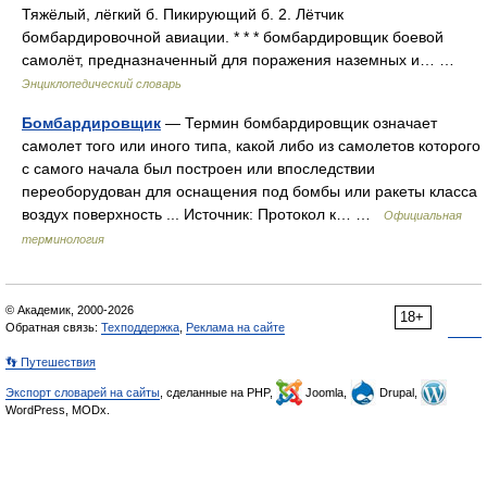
Тяжёлый, лёгкий б. Пикирующий б. 2. Лётчик
бомбардировочной авиации. * * * бомбардировщик боевой
самолёт, предназначенный для поражения наземных и… …
Энциклопедический словарь
Бомбардировщик
— Термин бомбардировщик означает
самолет того или иного типа, какой либо из самолетов которого
с самого начала был построен или впоследствии
переоборудован для оснащения под бомбы или ракеты класса
воздух поверхность ... Источник: Протокол к… …
Официальная
терминология
© Академик, 2000-2026
18+
Обратная связь:
Техподдержка
,
Реклама на сайте
👣 Путешествия
Экспорт словарей на сайты
, сделанные на PHP,
Joomla,
Drupal,
WordPress, MODx.