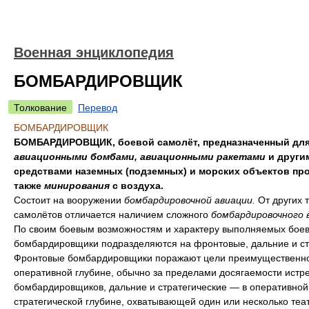
Военная энциклопедия
БОМБАРДИРОВЩИК
Толкование
Перевод
БОМБАРДИРОВЩИК
БОМБАРДИРОВЩИК, боевой самолёт, предназначенный для
авиационными бомбами, авиационными ракетами
и други
средствами наземных (подземных) и морских объектов про
также
минирования
с воздуха.
Состоит на вооружении
бомбардировочной авиации.
От других 
самолётов отличается наличием сложного
бомбардировочного 
По своим боевым возможностям и характеру выполняемых боев
бомбардировщики подразделяются на фронтовые, дальние и ст
Фронтовые бомбардировщики поражают цели преимущественно
оперативной глубине, обычно за пределами досягаемости истр
бомбардировщиков, дальние и стратегические — в оперативной
стратегической глубине, охватывающей один или несколько теа