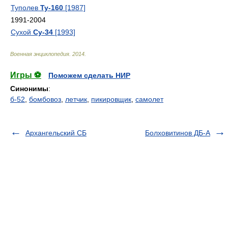
Туполев
Ту-160
[1987]
1991-2004
Сухой
Су-34
[1993]
Военная энциклопедия
.
2014
.
Игры ⚽
Поможем сделать НИР
Синонимы
:
б-52
,
бомбовоз
,
летчик
,
пикировщик
,
самолет
Архангельский СБ
Болховитинов ДБ-А