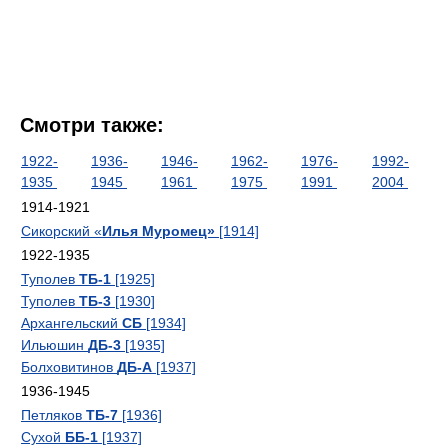
Смотри также:
1922-
1936-
1946-
1962-
1976-
1992-
1935
1945
1961
1975
1991
2004
1914-1921
Сикорский «
Илья Муромец»
[1914]
1922-1935
Туполев
ТБ-1
[1925]
Туполев
ТБ-3
[1930]
Архангельский
СБ
[1934]
Ильюшин
ДБ-3
[1935]
Болховитинов
ДБ-А
[1937]
1936-1945
Петляков
ТБ-7
[1936]
Сухой
ББ-1
[1937]