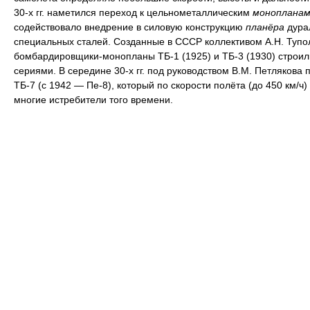
30-х гг. наметился переход к цельнометаллическим
монопланам
содействовало внедрение в силовую конструкцию
планёра
дура
специальных сталей. Созданные в СССР коллективом А.Н. Тупо
бомбардировщики-монопланы ТБ-1 (1925) и ТБ-3 (1930) строи
сериями. В середине 30-х гг. под руководством В.М. Петлякова 
ТБ-7 (с 1942 — Пе-8), который по скорости полёта (до 450 км/ч
многие истребители того времени.