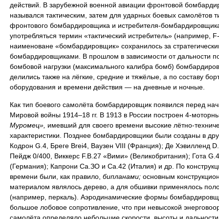
действий. В зарубежной военной авиации фронтовой бомбарди
назывался тактическим, затем для ударных боевых самолётов т
фронтового бомбардировщика и истребителя-бомбардировщика
употребляться термин «тактический истребитель» (например, F-
наименоване «бомбардировщик» сохранилось за стратегически
бомбардировщиками. В прошлом в зависимости от дальности п
бомбовой нагрузки (максимального калибра бомб) бомбардиро
делились также на лёгкие, средние и тяжёлые, а по составу бор
оборудования и времени действия — на дневные и ночные.
Как тип боевого самолёта бомбардировщик появился перед на
Мировой войны 1914–18 гг. В 1913 в России построен 4-моторн
Муромец»,
имевший для своего времени высокие лётно-технич
характеристики. Позднее бомбардировщики были созданы в дру
Кодрон G.4, Бреге Brei4, Ваузен VIII (Франция); Де Хэвилленд D.
Пейдж 0/400, Виккерс F.B.27 «Вими» (Великобритания); Гота G.4
(Германия); Капрони Са.ЗО и Са.42 (Италия) и др. По конструкци
времени были, как правило,
бипланами;
основным конструкцио
материалом являлось дерево, а для обшивки применялось пол
(например, перкаль). Аэродинамические формы бомбардировщ
большое лобовое сопротивление, что при невысокой энерговоо
самолёта определяло небольшие скорости, высоты и дальности 