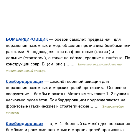
БОМБАРДИРОВЩИК
— боевой самолёт, предназ нач. для
поражения наземных и мор. объектов противника бомбами или
ракетами. Б. подразделяются на фронтовые (тактич.) и
дальние (стратегич.), а также на лёгкие, средние и тяжёлые. По
конструкции совр. Б. (см. рис.)… …
Большой энциклопедический
политехнический словарь
бомбардировщик
— самолёт военной авиации для
поражения наземных и морских целей противника. Основное
вооружение – бомбы и ракеты. Может иметь также 1–2 пушки и
несколько пулемётов. Бомбардировщики подразделяются на
фронтовые (тактические) и стратегические… …
Энциклопедия
техники
бомбардировщик
— а; м. 1. Военный самолёт для поражения
бомбами и ракетами наземных и морских целей противника.