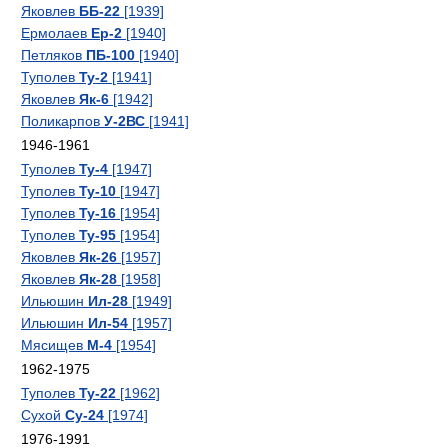
Яковлев
ББ-22
[1939]
Ермолаев
Ер-2
[1940]
Петляков
ПБ-100
[1940]
Туполев
Ту-2
[1941]
Яковлев
Як-6
[1942]
Поликарпов
У-2ВС
[1941]
1946-1961
Туполев
Ту-4
[1947]
Туполев
Ту-10
[1947]
Туполев
Ту-16
[1954]
Туполев
Ту-95
[1954]
Яковлев
Як-26
[1957]
Яковлев
Як-28
[1958]
Ильюшин
Ил-28
[1949]
Ильюшин
Ил-54
[1957]
Мясищев
М-4
[1954]
1962-1975
Туполев
Ту-22
[1962]
Сухой
Су-24
[1974]
1976-1991