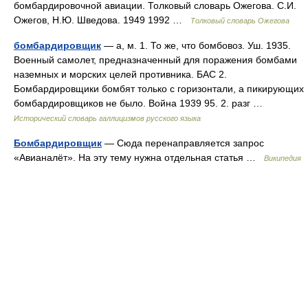
бомбардировочной авиации. Толковый словарь Ожегова. С.И.
Ожегов, Н.Ю. Шведова. 1949 1992 …
Толковый словарь Ожегова
бомбардировщик
— а, м. 1. То же, что бомбовоз. Уш. 1935.
Военный самолет, предназначенный для поражения бомбами
наземных и морских целей противника. БАС 2.
Бомбардировщики бомбят только с горизонтали, а пикирующих
бомбардировщиков не было. Война 1939 95. 2. разг …
Исторический словарь галлицизмов русского языка
Бомбардировщик
— Сюда перенаправляется запрос
«Авианалёт». На эту тему нужна отдельная статья …
Википедия