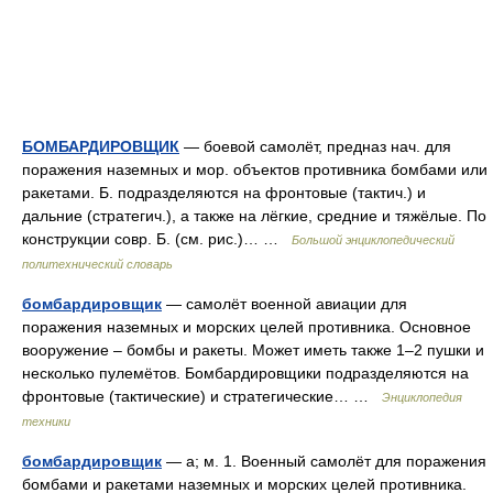
БОМБАРДИРОВЩИК
— боевой самолёт, предназ нач. для
поражения наземных и мор. объектов противника бомбами или
ракетами. Б. подразделяются на фронтовые (тактич.) и
дальние (стратегич.), а также на лёгкие, средние и тяжёлые. По
конструкции совр. Б. (см. рис.)… …
Большой энциклопедический
политехнический словарь
бомбардировщик
— самолёт военной авиации для
поражения наземных и морских целей противника. Основное
вооружение – бомбы и ракеты. Может иметь также 1–2 пушки и
несколько пулемётов. Бомбардировщики подразделяются на
фронтовые (тактические) и стратегические… …
Энциклопедия
техники
бомбардировщик
— а; м. 1. Военный самолёт для поражения
бомбами и ракетами наземных и морских целей противника.