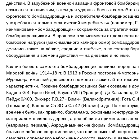
действий. В зарубежной военной авиации фронтовой бомбарди
назывался тактическим, затем для ударных боевых самолётов т
фронтового бомбардировщика и истребителя-бомбардировщика
употребляться термин «тактический истребитель» (например, F-
наименоване «бомбардировщик» сохранилось за стратегически
бомбардировщиками. В прошлом в зависимости от дальности п
бомбовой нагрузки (максимального калибра бомб) бомбардиро
делились также на лёгкие, средние и тяжёлые, а по составу бор
оборудования и времени действия — на дневные и ночные.
Как тип боевого самолёта бомбардировщик появился перед на
Мировой войны 1914–18 гг. В 1913 в России построен 4-моторн
Муромец»,
имевший для своего времени высокие лётно-технич
характеристики. Позднее бомбардировщики были созданы в дру
Кодрон G.4, Бреге Brei4, Ваузен VIII (Франция); Де Хэвилленд D.
Пейдж 0/400, Виккерс F.B.27 «Вими» (Великобритания); Гота G.4
(Германия); Капрони Са.ЗО и Са.42 (Италия) и др. По конструкци
времени были, как правило,
бипланами;
основным конструкцио
материалом являлось дерево, а для обшивки применялось пол
(например, перкаль). Аэродинамические формы бомбардировщ
большое лобовое сопротивление, что при невысокой энерговоо
самолёта определяло небольшие скорости, высоты и дальности 