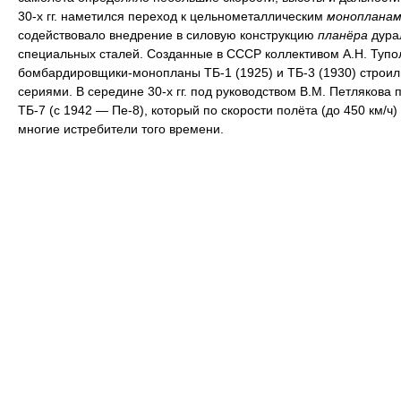
30-х гг. наметился переход к цельнометаллическим
монопланам
содействовало внедрение в силовую конструкцию
планёра
дура
специальных сталей. Созданные в СССР коллективом А.Н. Тупо
бомбардировщики-монопланы ТБ-1 (1925) и ТБ-3 (1930) строи
сериями. В середине 30-х гг. под руководством В.М. Петлякова 
ТБ-7 (с 1942 — Пе-8), который по скорости полёта (до 450 км/ч
многие истребители того времени.