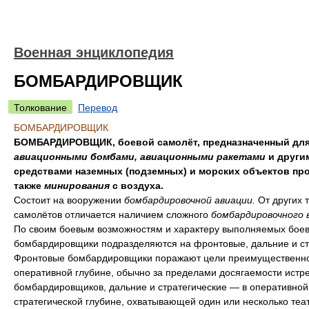
Военная энциклопедия
БОМБАРДИРОВЩИК
Толкование
Перевод
БОМБАРДИРОВЩИК
БОМБАРДИРОВЩИК, боевой самолёт, предназначенный для
авиационными бомбами, авиационными ракетами
и други
средствами наземных (подземных) и морских объектов про
также
минирования
с воздуха.
Состоит на вооружении
бомбардировочной авиации.
От других 
самолётов отличается наличием сложного
бомбардировочного 
По своим боевым возможностям и характеру выполняемых боев
бомбардировщики подразделяются на фронтовые, дальние и ст
Фронтовые бомбардировщики поражают цели преимущественно
оперативной глубине, обычно за пределами досягаемости истр
бомбардировщиков, дальние и стратегические — в оперативной
стратегической глубине, охватывающей один или несколько теа