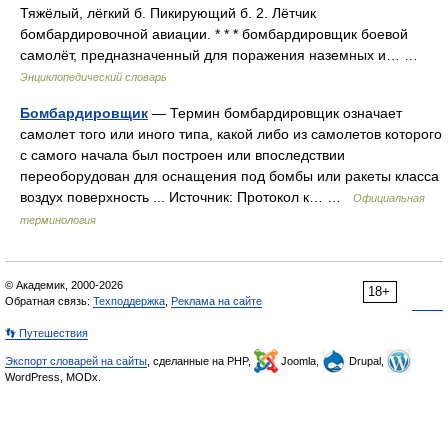
Тяжёлый, лёгкий б. Пикирующий б. 2. Лётчик
бомбардировочной авиации. * * * бомбардировщик боевой
самолёт, предназначенный для поражения наземных и… …
Энциклопедический словарь
Бомбардировщик
— Термин бомбардировщик означает
самолет того или иного типа, какой либо из самолетов которого
с самого начала был построен или впоследствии
переоборудован для оснащения под бомбы или ракеты класса
воздух поверхность ... Источник: Протокол к… …
Официальная
терминология
© Академик, 2000-2026
18+
Обратная связь:
Техподдержка
,
Реклама на сайте
👣 Путешествия
Экспорт словарей на сайты
, сделанные на PHP,
Joomla,
Drupal,
WordPress, MODx.