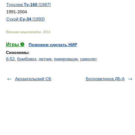
Туполев
Ту-160
[1987]
1991-2004
Сухой
Су-34
[1993]
Военная энциклопедия
.
2014
.
Игры ⚽
Поможем сделать НИР
Синонимы
:
б-52
,
бомбовоз
,
летчик
,
пикировщик
,
самолет
Архангельский СБ
Болховитинов ДБ-А