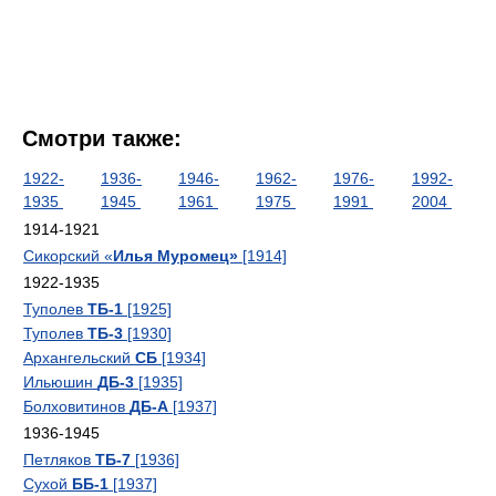
Смотри также:
1922-
1936-
1946-
1962-
1976-
1992-
1935
1945
1961
1975
1991
2004
1914-1921
Сикорский «
Илья Муромец»
[1914]
1922-1935
Туполев
ТБ-1
[1925]
Туполев
ТБ-3
[1930]
Архангельский
СБ
[1934]
Ильюшин
ДБ-3
[1935]
Болховитинов
ДБ-А
[1937]
1936-1945
Петляков
ТБ-7
[1936]
Сухой
ББ-1
[1937]