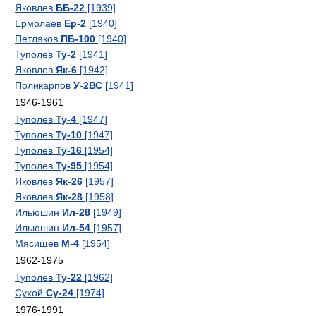
Яковлев
ББ-22
[1939]
Ермолаев
Ер-2
[1940]
Петляков
ПБ-100
[1940]
Туполев
Ту-2
[1941]
Яковлев
Як-6
[1942]
Поликарпов
У-2ВС
[1941]
1946-1961
Туполев
Ту-4
[1947]
Туполев
Ту-10
[1947]
Туполев
Ту-16
[1954]
Туполев
Ту-95
[1954]
Яковлев
Як-26
[1957]
Яковлев
Як-28
[1958]
Ильюшин
Ил-28
[1949]
Ильюшин
Ил-54
[1957]
Мясищев
М-4
[1954]
1962-1975
Туполев
Ту-22
[1962]
Сухой
Су-24
[1974]
1976-1991