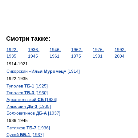
Смотри также:
1922-
1936-
1946-
1962-
1976-
1992-
1935
1945
1961
1975
1991
2004
1914-1921
Сикорский «
Илья Муромец»
[1914]
1922-1935
Туполев
ТБ-1
[1925]
Туполев
ТБ-3
[1930]
Архангельский
СБ
[1934]
Ильюшин
ДБ-3
[1935]
Болховитинов
ДБ-А
[1937]
1936-1945
Петляков
ТБ-7
[1936]
Сухой
ББ-1
[1937]