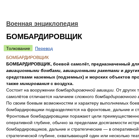
Военная энциклопедия
БОМБАРДИРОВЩИК
Толкование
Перевод
БОМБАРДИРОВЩИК
БОМБАРДИРОВЩИК, боевой самолёт, предназначенный для
авиационными бомбами, авиационными ракетами
и други
средствами наземных (подземных) и морских объектов про
также
минирования
с воздуха.
Состоит на вооружении
бомбардировочной авиации.
От других 
самолётов отличается наличием сложного
бомбардировочного 
По своим боевым возможностям и характеру выполняемых боев
бомбардировщики подразделяются на фронтовые, дальние и ст
Фронтовые бомбардировщики поражают цели преимущественно
оперативной глубине, обычно за пределами досягаемости истр
бомбардировщиков, дальние и стратегические — в оперативной
стратегической глубине, охватывающей один или несколько теа