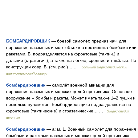
БОМБАРДИРОВЩИК
— боевой самолёт, предназ нач. для
поражения наземных и мор. объектов противника бомбами или
ракетами. Б. подразделяются на фронтовые (тактич.) и
дальние (стратегич.), а также на лёгкие, средние и тяжёлые. По
конструкции совр. Б. (см. рис.)… …
Большой энциклопедический
политехнический словарь
бомбардировщик
— самолёт военной авиации для
поражения наземных и морских целей противника. Основное
вооружение – бомбы и ракеты. Может иметь также 1–2 пушки и
несколько пулемётов. Бомбардировщики подразделяются на
фронтовые (тактические) и стратегические… …
Энциклопедия
техники
бомбардировщик
— а; м. 1. Военный самолёт для поражения
бомбами и ракетами наземных и морских целей противника.