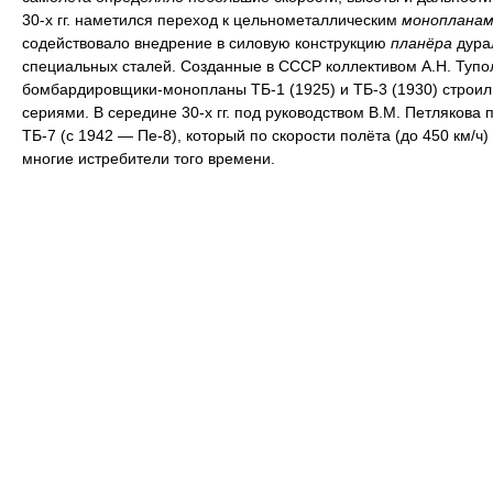
30-х гг. наметился переход к цельнометаллическим
монопланам
содействовало внедрение в силовую конструкцию
планёра
дура
специальных сталей. Созданные в СССР коллективом А.Н. Тупо
бомбардировщики-монопланы ТБ-1 (1925) и ТБ-3 (1930) строи
сериями. В середине 30-х гг. под руководством В.М. Петлякова 
ТБ-7 (с 1942 — Пе-8), который по скорости полёта (до 450 км/ч
многие истребители того времени.