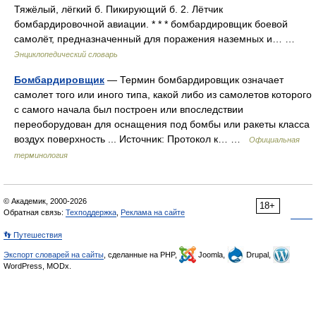
Тяжёлый, лёгкий б. Пикирующий б. 2. Лётчик
бомбардировочной авиации. * * * бомбардировщик боевой
самолёт, предназначенный для поражения наземных и… …
Энциклопедический словарь
Бомбардировщик
— Термин бомбардировщик означает
самолет того или иного типа, какой либо из самолетов которого
с самого начала был построен или впоследствии
переоборудован для оснащения под бомбы или ракеты класса
воздух поверхность ... Источник: Протокол к… …
Официальная
терминология
© Академик, 2000-2026
18+
Обратная связь:
Техподдержка
,
Реклама на сайте
👣 Путешествия
Экспорт словарей на сайты
, сделанные на PHP,
Joomla,
Drupal,
WordPress, MODx.