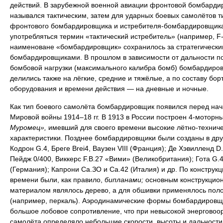
действий. В зарубежной военной авиации фронтовой бомбарди
назывался тактическим, затем для ударных боевых самолётов т
фронтового бомбардировщика и истребителя-бомбардировщика
употребляться термин «тактический истребитель» (например, F-
наименоване «бомбардировщик» сохранилось за стратегически
бомбардировщиками. В прошлом в зависимости от дальности п
бомбовой нагрузки (максимального калибра бомб) бомбардиро
делились также на лёгкие, средние и тяжёлые, а по составу бор
оборудования и времени действия — на дневные и ночные.
Как тип боевого самолёта бомбардировщик появился перед на
Мировой войны 1914–18 гг. В 1913 в России построен 4-моторн
Муромец»,
имевший для своего времени высокие лётно-технич
характеристики. Позднее бомбардировщики были созданы в дру
Кодрон G.4, Бреге Brei4, Ваузен VIII (Франция); Де Хэвилленд D.
Пейдж 0/400, Виккерс F.B.27 «Вими» (Великобритания); Гота G.4
(Германия); Капрони Са.ЗО и Са.42 (Италия) и др. По конструкци
времени были, как правило,
бипланами;
основным конструкцио
материалом являлось дерево, а для обшивки применялось пол
(например, перкаль). Аэродинамические формы бомбардировщ
большое лобовое сопротивление, что при невысокой энерговоо
самолёта определяло небольшие скорости, высоты и дальности 