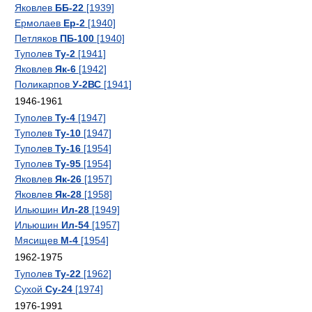
Яковлев
ББ-22
[1939]
Ермолаев
Ер-2
[1940]
Петляков
ПБ-100
[1940]
Туполев
Ту-2
[1941]
Яковлев
Як-6
[1942]
Поликарпов
У-2ВС
[1941]
1946-1961
Туполев
Ту-4
[1947]
Туполев
Ту-10
[1947]
Туполев
Ту-16
[1954]
Туполев
Ту-95
[1954]
Яковлев
Як-26
[1957]
Яковлев
Як-28
[1958]
Ильюшин
Ил-28
[1949]
Ильюшин
Ил-54
[1957]
Мясищев
М-4
[1954]
1962-1975
Туполев
Ту-22
[1962]
Сухой
Су-24
[1974]
1976-1991