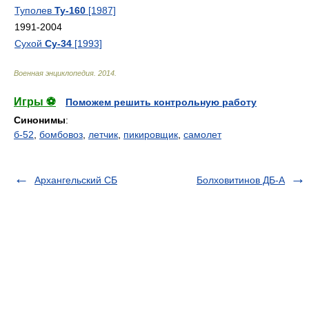
Туполев
Ту-160
[1987]
1991-2004
Сухой
Су-34
[1993]
Военная энциклопедия
.
2014
.
Игры ⚽
Поможем решить контрольную работу
Синонимы
:
б-52
,
бомбовоз
,
летчик
,
пикировщик
,
самолет
Архангельский СБ
Болховитинов ДБ-А