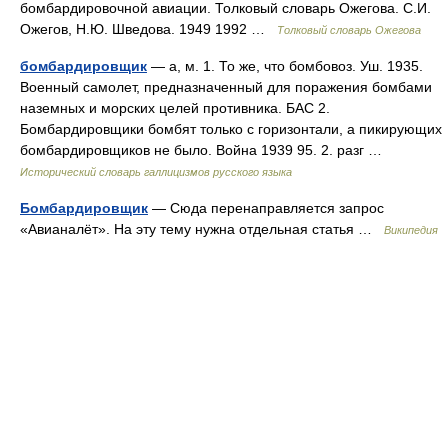
бомбардировочной авиации. Толковый словарь Ожегова. С.И.
Ожегов, Н.Ю. Шведова. 1949 1992 …
Толковый словарь Ожегова
бомбардировщик
— а, м. 1. То же, что бомбовоз. Уш. 1935.
Военный самолет, предназначенный для поражения бомбами
наземных и морских целей противника. БАС 2.
Бомбардировщики бомбят только с горизонтали, а пикирующих
бомбардировщиков не было. Война 1939 95. 2. разг …
Исторический словарь галлицизмов русского языка
Бомбардировщик
— Сюда перенаправляется запрос
«Авианалёт». На эту тему нужна отдельная статья …
Википедия