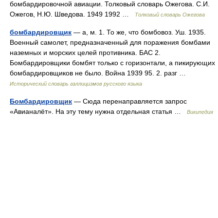
бомбардировочной авиации. Толковый словарь Ожегова. С.И.
Ожегов, Н.Ю. Шведова. 1949 1992 …
Толковый словарь Ожегова
бомбардировщик
— а, м. 1. То же, что бомбовоз. Уш. 1935.
Военный самолет, предназначенный для поражения бомбами
наземных и морских целей противника. БАС 2.
Бомбардировщики бомбят только с горизонтали, а пикирующих
бомбардировщиков не было. Война 1939 95. 2. разг …
Исторический словарь галлицизмов русского языка
Бомбардировщик
— Сюда перенаправляется запрос
«Авианалёт». На эту тему нужна отдельная статья …
Википедия