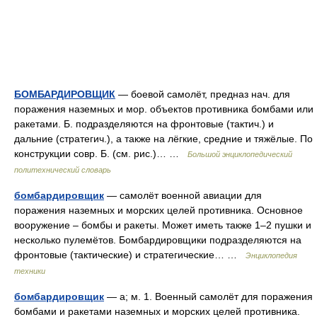
БОМБАРДИРОВЩИК
— боевой самолёт, предназ нач. для
поражения наземных и мор. объектов противника бомбами или
ракетами. Б. подразделяются на фронтовые (тактич.) и
дальние (стратегич.), а также на лёгкие, средние и тяжёлые. По
конструкции совр. Б. (см. рис.)… …
Большой энциклопедический
политехнический словарь
бомбардировщик
— самолёт военной авиации для
поражения наземных и морских целей противника. Основное
вооружение – бомбы и ракеты. Может иметь также 1–2 пушки и
несколько пулемётов. Бомбардировщики подразделяются на
фронтовые (тактические) и стратегические… …
Энциклопедия
техники
бомбардировщик
— а; м. 1. Военный самолёт для поражения
бомбами и ракетами наземных и морских целей противника.