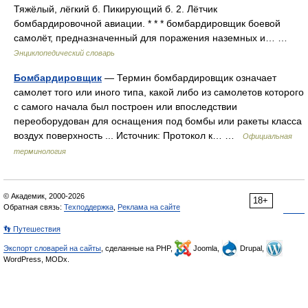
Тяжёлый, лёгкий б. Пикирующий б. 2. Лётчик
бомбардировочной авиации. * * * бомбардировщик боевой
самолёт, предназначенный для поражения наземных и… …
Энциклопедический словарь
Бомбардировщик
— Термин бомбардировщик означает
самолет того или иного типа, какой либо из самолетов которого
с самого начала был построен или впоследствии
переоборудован для оснащения под бомбы или ракеты класса
воздух поверхность ... Источник: Протокол к… …
Официальная
терминология
© Академик, 2000-2026
18+
Обратная связь:
Техподдержка
,
Реклама на сайте
👣 Путешествия
Экспорт словарей на сайты
, сделанные на PHP,
Joomla,
Drupal,
WordPress, MODx.