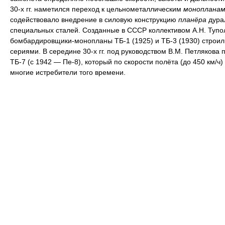
30-х гг. наметился переход к цельнометаллическим
монопланам
содействовало внедрение в силовую конструкцию
планёра
дура
специальных сталей. Созданные в СССР коллективом А.Н. Тупо
бомбардировщики-монопланы ТБ-1 (1925) и ТБ-3 (1930) строи
сериями. В середине 30-х гг. под руководством В.М. Петлякова 
ТБ-7 (с 1942 — Пе-8), который по скорости полёта (до 450 км/ч
многие истребители того времени.