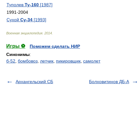
Туполев
Ту-160
[1987]
1991-2004
Сухой
Су-34
[1993]
Военная энциклопедия
.
2014
.
Игры ⚽
Поможем сделать НИР
Синонимы
:
б-52
,
бомбовоз
,
летчик
,
пикировщик
,
самолет
Архангельский СБ
Болховитинов ДБ-А