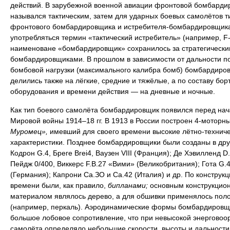
действий. В зарубежной военной авиации фронтовой бомбарди
назывался тактическим, затем для ударных боевых самолётов т
фронтового бомбардировщика и истребителя-бомбардировщика
употребляться термин «тактический истребитель» (например, F-
наименоване «бомбардировщик» сохранилось за стратегически
бомбардировщиками. В прошлом в зависимости от дальности п
бомбовой нагрузки (максимального калибра бомб) бомбардиро
делились также на лёгкие, средние и тяжёлые, а по составу бор
оборудования и времени действия — на дневные и ночные.
Как тип боевого самолёта бомбардировщик появился перед на
Мировой войны 1914–18 гг. В 1913 в России построен 4-моторн
Муромец»,
имевший для своего времени высокие лётно-технич
характеристики. Позднее бомбардировщики были созданы в дру
Кодрон G.4, Бреге Brei4, Ваузен VIII (Франция); Де Хэвилленд D.
Пейдж 0/400, Виккерс F.B.27 «Вими» (Великобритания); Гота G.4
(Германия); Капрони Са.ЗО и Са.42 (Италия) и др. По конструкци
времени были, как правило,
бипланами;
основным конструкцио
материалом являлось дерево, а для обшивки применялось пол
(например, перкаль). Аэродинамические формы бомбардировщ
большое лобовое сопротивление, что при невысокой энерговоо
самолёта определяло небольшие скорости, высоты и дальности 