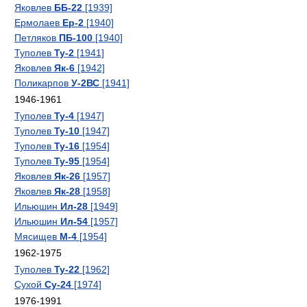
Яковлев
ББ-22
[1939]
Ермолаев
Ер-2
[1940]
Петляков
ПБ-100
[1940]
Туполев
Ту-2
[1941]
Яковлев
Як-6
[1942]
Поликарпов
У-2ВС
[1941]
1946-1961
Туполев
Ту-4
[1947]
Туполев
Ту-10
[1947]
Туполев
Ту-16
[1954]
Туполев
Ту-95
[1954]
Яковлев
Як-26
[1957]
Яковлев
Як-28
[1958]
Ильюшин
Ил-28
[1949]
Ильюшин
Ил-54
[1957]
Мясищев
М-4
[1954]
1962-1975
Туполев
Ту-22
[1962]
Сухой
Су-24
[1974]
1976-1991