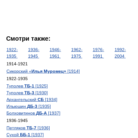
Смотри также:
1922-
1936-
1946-
1962-
1976-
1992-
1935
1945
1961
1975
1991
2004
1914-1921
Сикорский «
Илья Муромец»
[1914]
1922-1935
Туполев
ТБ-1
[1925]
Туполев
ТБ-3
[1930]
Архангельский
СБ
[1934]
Ильюшин
ДБ-3
[1935]
Болховитинов
ДБ-А
[1937]
1936-1945
Петляков
ТБ-7
[1936]
Сухой
ББ-1
[1937]