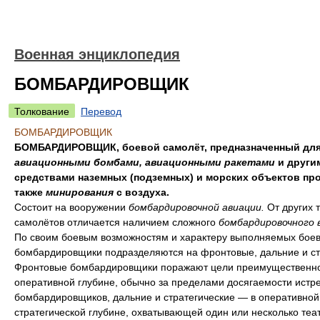
Военная энциклопедия
БОМБАРДИРОВЩИК
Толкование
Перевод
БОМБАРДИРОВЩИК
БОМБАРДИРОВЩИК, боевой самолёт, предназначенный для
авиационными бомбами, авиационными ракетами
и други
средствами наземных (подземных) и морских объектов про
также
минирования
с воздуха.
Состоит на вооружении
бомбардировочной авиации.
От других 
самолётов отличается наличием сложного
бомбардировочного 
По своим боевым возможностям и характеру выполняемых боев
бомбардировщики подразделяются на фронтовые, дальние и ст
Фронтовые бомбардировщики поражают цели преимущественно
оперативной глубине, обычно за пределами досягаемости истр
бомбардировщиков, дальние и стратегические — в оперативной
стратегической глубине, охватывающей один или несколько теа