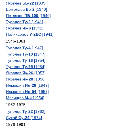
Яковлев
ББ-22
[1939]
Ермолаев
Ер-2
[1940]
Петляков
ПБ-100
[1940]
Туполев
Ту-2
[1941]
Яковлев
Як-6
[1942]
Поликарпов
У-2ВС
[1941]
1946-1961
Туполев
Ту-4
[1947]
Туполев
Ту-10
[1947]
Туполев
Ту-16
[1954]
Туполев
Ту-95
[1954]
Яковлев
Як-26
[1957]
Яковлев
Як-28
[1958]
Ильюшин
Ил-28
[1949]
Ильюшин
Ил-54
[1957]
Мясищев
М-4
[1954]
1962-1975
Туполев
Ту-22
[1962]
Сухой
Су-24
[1974]
1976-1991