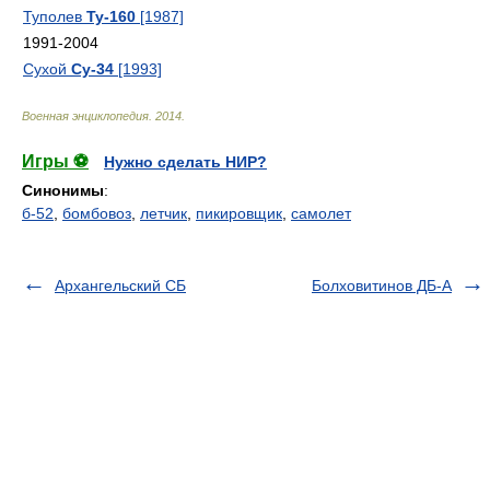
Туполев
Ту-160
[1987]
1991-2004
Сухой
Су-34
[1993]
Военная энциклопедия
.
2014
.
Игры ⚽
Нужно сделать НИР?
Синонимы
:
б-52
,
бомбовоз
,
летчик
,
пикировщик
,
самолет
Архангельский СБ
Болховитинов ДБ-А