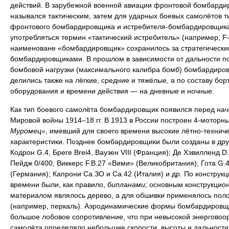
действий. В зарубежной военной авиации фронтовой бомбарди
назывался тактическим, затем для ударных боевых самолётов т
фронтового бомбардировщика и истребителя-бомбардировщика
употребляться термин «тактический истребитель» (например, F-
наименоване «бомбардировщик» сохранилось за стратегически
бомбардировщиками. В прошлом в зависимости от дальности п
бомбовой нагрузки (максимального калибра бомб) бомбардиро
делились также на лёгкие, средние и тяжёлые, а по составу бор
оборудования и времени действия — на дневные и ночные.
Как тип боевого самолёта бомбардировщик появился перед на
Мировой войны 1914–18 гг. В 1913 в России построен 4-моторн
Муромец»,
имевший для своего времени высокие лётно-технич
характеристики. Позднее бомбардировщики были созданы в дру
Кодрон G.4, Бреге Brei4, Ваузен VIII (Франция); Де Хэвилленд D.
Пейдж 0/400, Виккерс F.B.27 «Вими» (Великобритания); Гота G.4
(Германия); Капрони Са.ЗО и Са.42 (Италия) и др. По конструкци
времени были, как правило,
бипланами;
основным конструкцио
материалом являлось дерево, а для обшивки применялось пол
(например, перкаль). Аэродинамические формы бомбардировщ
большое лобовое сопротивление, что при невысокой энерговоо
самолёта определяло небольшие скорости, высоты и дальности 