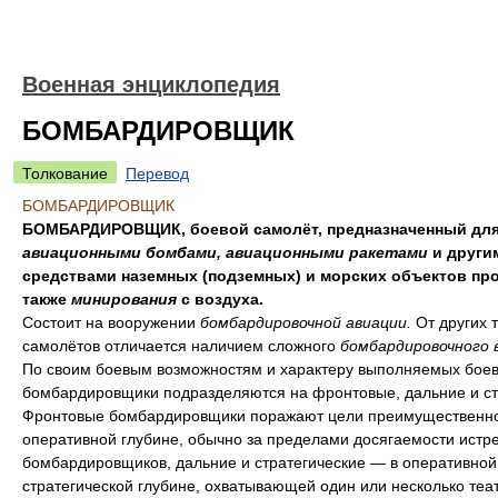
Военная энциклопедия
БОМБАРДИРОВЩИК
Толкование
Перевод
БОМБАРДИРОВЩИК
БОМБАРДИРОВЩИК, боевой самолёт, предназначенный для
авиационными бомбами, авиационными ракетами
и други
средствами наземных (подземных) и морских объектов про
также
минирования
с воздуха.
Состоит на вооружении
бомбардировочной авиации.
От других 
самолётов отличается наличием сложного
бомбардировочного 
По своим боевым возможностям и характеру выполняемых боев
бомбардировщики подразделяются на фронтовые, дальние и ст
Фронтовые бомбардировщики поражают цели преимущественно
оперативной глубине, обычно за пределами досягаемости истр
бомбардировщиков, дальние и стратегические — в оперативной
стратегической глубине, охватывающей один или несколько теа