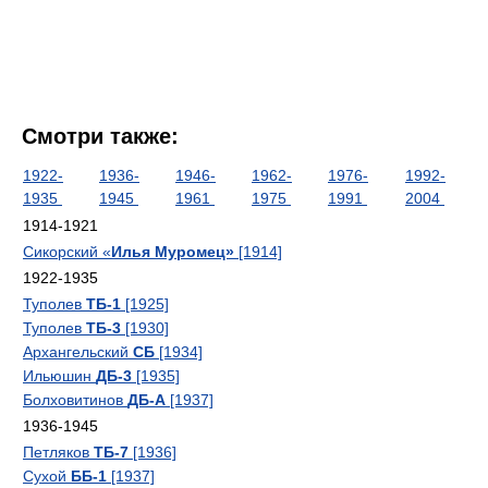
Смотри также:
1922-
1936-
1946-
1962-
1976-
1992-
1935
1945
1961
1975
1991
2004
1914-1921
Сикорский «
Илья Муромец»
[1914]
1922-1935
Туполев
ТБ-1
[1925]
Туполев
ТБ-3
[1930]
Архангельский
СБ
[1934]
Ильюшин
ДБ-3
[1935]
Болховитинов
ДБ-А
[1937]
1936-1945
Петляков
ТБ-7
[1936]
Сухой
ББ-1
[1937]