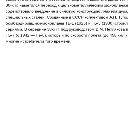
30-х гг. наметился переход к цельнометаллическим
монопланам
содействовало внедрение в силовую конструкцию
планёра
дура
специальных сталей. Созданные в СССР коллективом А.Н. Тупо
бомбардировщики-монопланы ТБ-1 (1925) и ТБ-3 (1930) строи
сериями. В середине 30-х гг. под руководством В.М. Петлякова 
ТБ-7 (с 1942 — Пе-8), который по скорости полёта (до 450 км/ч
многие истребители того времени.