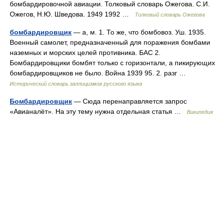
бомбардировочной авиации. Толковый словарь Ожегова. С.И.
Ожегов, Н.Ю. Шведова. 1949 1992 …
Толковый словарь Ожегова
бомбардировщик
— а, м. 1. То же, что бомбовоз. Уш. 1935.
Военный самолет, предназначенный для поражения бомбами
наземных и морских целей противника. БАС 2.
Бомбардировщики бомбят только с горизонтали, а пикирующих
бомбардировщиков не было. Война 1939 95. 2. разг …
Исторический словарь галлицизмов русского языка
Бомбардировщик
— Сюда перенаправляется запрос
«Авианалёт». На эту тему нужна отдельная статья …
Википедия