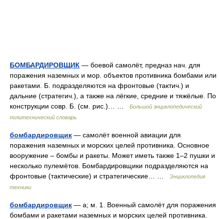
БОМБАРДИРОВЩИК
— боевой самолёт, предназ нач. для
поражения наземных и мор. объектов противника бомбами или
ракетами. Б. подразделяются на фронтовые (тактич.) и
дальние (стратегич.), а также на лёгкие, средние и тяжёлые. По
конструкции совр. Б. (см. рис.)… …
Большой энциклопедический
политехнический словарь
бомбардировщик
— самолёт военной авиации для
поражения наземных и морских целей противника. Основное
вооружение – бомбы и ракеты. Может иметь также 1–2 пушки и
несколько пулемётов. Бомбардировщики подразделяются на
фронтовые (тактические) и стратегические… …
Энциклопедия
техники
бомбардировщик
— а; м. 1. Военный самолёт для поражения
бомбами и ракетами наземных и морских целей противника.