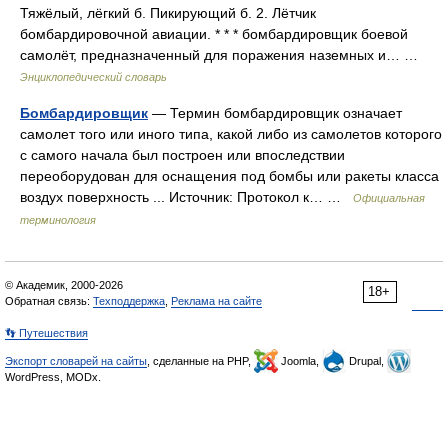
Тяжёлый, лёгкий б. Пикирующий б. 2. Лётчик
бомбардировочной авиации. * * * бомбардировщик боевой
самолёт, предназначенный для поражения наземных и… …
Энциклопедический словарь
Бомбардировщик
— Термин бомбардировщик означает
самолет того или иного типа, какой либо из самолетов которого
с самого начала был построен или впоследствии
переоборудован для оснащения под бомбы или ракеты класса
воздух поверхность ... Источник: Протокол к… …
Официальная
терминология
© Академик, 2000-2026
18+
Обратная связь:
Техподдержка
,
Реклама на сайте
👣 Путешествия
Экспорт словарей на сайты
, сделанные на PHP,
Joomla,
Drupal,
WordPress, MODx.